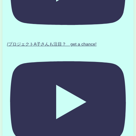
/プロジェクトA子さんも注目？ get a chance!