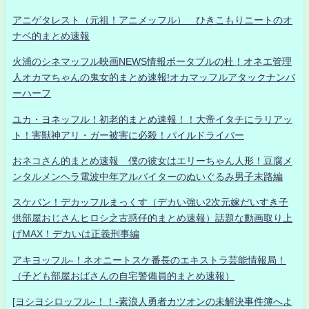
アニゲタレスト（元祖！アニメッフル） ひきこもりニートのオ
ナベ的まとめ速報
火浦のシネマッフル映画NEWS情報ポータブルの杜！オネエ管理
人オカマちゃんの鬼女的まとめ速報!オカマッフルアタックナンバ
ーハーフ
ユカ・ヨネッフル！初老的まとめ速報！！大帝イタチにラリアッ
ト！害獣神アリ・ガー被害に必殺！パイルドライバー
おネコさん的まとめ速報 僕の彼女はエリーちゃん人形！豆腐メ
ンタルメンヘラ電波中年アルバイターのぬいぐるみ男子末路編
スケバン！デカッフルまっくす（デカい強い2次元嫁だいすき子
供部屋おじさんヒロシ之古惑仔的まとめ速報）話題な動画取り上
げMAX！デカいは正義刑事編
アキヨッフル-！ネオニートスケ番長のエキストラ芸能情報局！
（子ども部屋おばさんの自宅警備員的まとめ速報）
[ヨシヨシロッフル-！！-素浪人勇者カツオンの未解決事件簿へよ