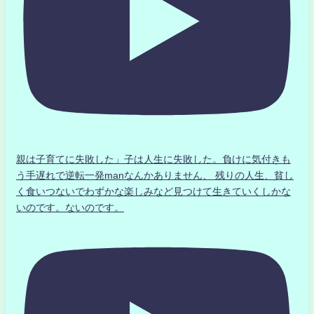
親は子育てに失敗した」子は人生に失敗した。負けに気付きも
う手遅れで逆転一発manなんかありません、 残りの人生、貧し
く食いつないでわずかな楽しみなど見つけて生きていくしかな
いのです。ないのです。