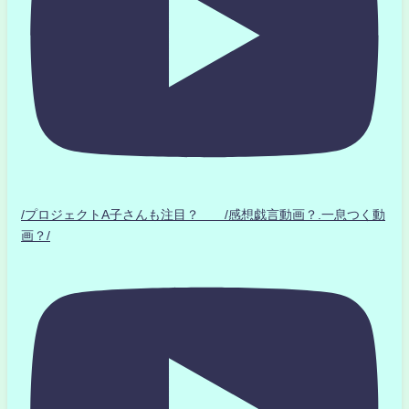
/プロジェクトA子さんも注目？ /感想戯言動画？.一息つく動
画？/