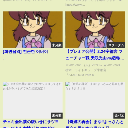
https://www....
未分類
スターダム
[화면음악] 친근한 어버이
【プレミア公開】2.24宇都宮 フ
ューチャー戦 天咲光由vs妃南/タ
...
ッグマッチ 中野たむ&玖麗さや
▼2025/3/25（火）23:30​​​​​​​​​​～ ★2025/2/24
栃木・ライトキューブ宇都宮
かvs上谷沙耶&刀羅ナツコ『We
『STARDOM Path o...
are STARDOM!!』#273
【STARDOM】
未分類
金バエ
チェキ会出禁の腹いせにサツヨ
【奇跡の再会】まゆ‼よっさんと