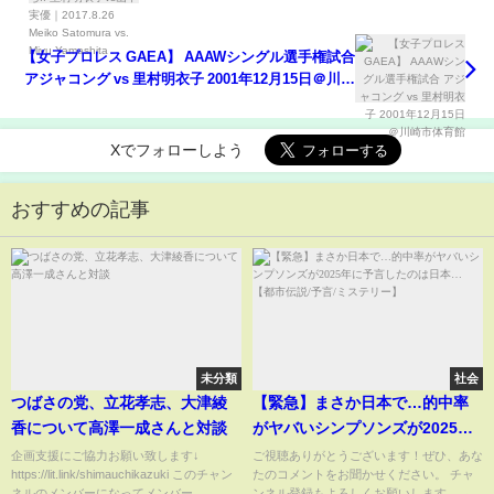
Meiko Satomura vs. Miyu Yamashita
【女子プロレス GAEA】 AAAWシングル選手権試合
アジャコング vs 里村明衣子 2001年12月15日＠川崎
市体育館
Xでフォローしよう
おすすめの記事
未分類
社会
つばさの党、立花孝志、大津綾
【緊急】まさか日本で…的中率
香について高澤一成さんと対談
がヤバいシンプソンズが2025年
に予言したのは日本… 【都市伝
企画支援にご協力お願い致します↓
ご視聴ありがとうございます！ぜひ、あな
https://lit.link/shimauchikazuki このチャン
たのコメントをお聞かせください。 チャ
説/予言/ミステリー】
ネルのメンバーになってメンバー...
ンネル登録もよろしくお願いします → ‪