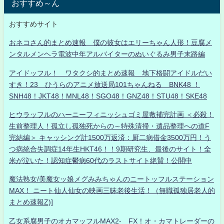
おすすめ～ん
おすすめサイト
おネコさん的まとめ速報 僕の彼女はエリーちゃん人形！豆腐メ
ンタルメンヘラ電波中年アルバイターのぬいぐるみ男子末路編
アイドッフル！ ワタクシ的まとめ速報 地下格闘アイドルだい
すき！23 ひうらのアニメ放送局101ちゃんねる BNK48 ！
SNH48！JKT48！MNL48！SGO48！GNZ48！STU48！SKE48
ヒウラッフルのハーニーフィニッシュゴミ屋敷補完計画 ＜必殺！
生前整理人！孤立し孤独死からの～特殊清掃・遺品整理への道F
完結編＞ キャッシング計1500万返済：厨二病借金3500万円！う
つ病統合失調症14年生HKT46！！9期研究生、最後のサイト！全
米が泣いた！認知症鬱病60代のラストサイト絶賛！公開中
魔法熟女/美魔女ッ娘メグみみちゃんのニートッフルステーション
MAX！ ニート仙人仙女の映画三昧老後生活！（無職孤独居老人的
まとめ速報Z)]
乙女系腐男子のオカマッフルMAX2- FX！オ・カマトレーダーの