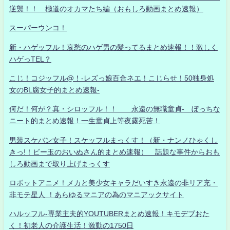
逆襲！！ 極道のオカマたち編（おもしろ動画まとめ速報）
スーパーウンコ！
新・ハゲッフル！哀愁のハゲ男の髪ってるまとめ速報！！激しく
ハゲっTEL？
こじ！コジッフル@！-レズっ娘百合ネエ！こじらせ！50独身処
女のBL腐女子的まとめ速報-
何だ！何が？真・シロッフル！！ 永遠の無職童貞- ぼっちな
ニート的まとめ速報！一生童貞上等夜露死苦！
男装スケバン女子！スケッフルまっくす！（新・ナンノひゃくし
きっ!！ビー玉のおいぬさん的まとめ速報） 話題な事件からおも
しろ動画まで取り上げまっくす
ロボットアニメ！メカと美少女キャラだいすき永遠の非リア充・
非モテ星人 ！あらゆるマニアの為のマニアックサイト
ハルッフル-専業主夫的YOUTUBERまとめ速報！キモデブおた
く！初老人の介護生活！激動の1750日