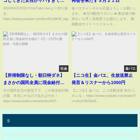
コしてきた女性がヤバすぎて永
再会を果たす３月２１日
久出禁決定！
2024年6月20日のYouTube Liveより切り抜
金バエチャンネルも応援よろしくお願いし
き。
ます。 ★日刊配信マガジン★ 配信者の動
https://www.youtube.com/live/KZa9kW_wgv...
画をいち早く高画質でお届けします。 動
画配信サイト⇒ツイキャス...
社会
金バエ
【所得制限なし・朝日特ダネ】
【ニコ生】金バエ、生放送禁止
まさかの国民全員に現金給付を
発言＆リスナーから1000円
検討！4万～5万円の案 政府・
今の国民生活の状況下で、この現金給付検
【ニコ生】金バエ、ニコ生配信者 加川 に
討案、本当にやるのであればやれ！
キレる： https://www.youtube.com/watch?
与党が調整
https://www.asahi.com/articles/AST...
v=cKsrOBJ5br8...
s