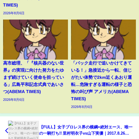
TIMES)
2026年8月6日
高市総理、「『核兵器のない世
「バック走行で追いかけてきて
界』の実現に向けた努力をたゆ
いる！」急接近から一転、信じ
まず続けていく使命を担ってい
がたい体勢で2km近くあおり運
る」広島平和記念式典であいさ
転…危険すぎる運転の様子と恐
つ(ABEMA TIMES)
怖の叫び声 アメリカ(ABEMA
TIMES)
2026年8月6日
2026年8月6日
【FULL】女子プロレス界の横綱×絶対エース、唯一
の一騎打ち!! 里村明衣子vs山下実優｜2017.8.26