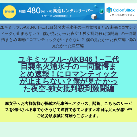
ユキミッフルAKB46！-二代目襲名火浦氷子の一同驚愕まとめ速報にロマンテ
ィックが止まらない？--僕が見たかった夜空！独女批判殺到激闘編--の一同驚
愕まとめ速報にロマンティックが止まらない？-僕の見たかった夜空編--僕の
見たかった星空編-
ユキミッフル--AKB46！--二代
目襲名火浦氷子の一同驚愕ま
とめ速報！にロマンティック
が止まらない？僕が見たかっ
た夜空-独女批判殺到激闘編
腐女子＜お客様皆様が掲載の記事等へアクセス、閲覧、こちらのサービ
スを利用される事でかろうじて運営できています＞本日は足元が悪い中
ご足労頂き誠に有難うございます。