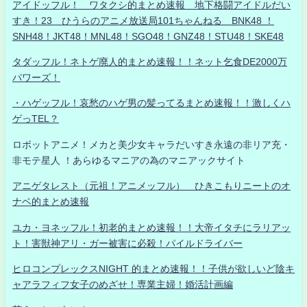
アイドッフル！ ワタクシ的まとめ速報 地下格闘アイドルだい
すき！23 ひうらのアニメ放送局101ちゃんねる BNK48 ！
SNH48！JKT48！MNL48！SGO48！GNZ48！STU48！SKE48
タダッフル！ネトゲ廃人的まとめ速報！！ネット乞食DE2000万
パワーズ！
・ハゲッフル！哀愁のハゲ男の髪ってるまとめ速報！！激しくハ
ゲっTEL？
ロボットアニメ！メカと美少女キャラだいすき永遠の非リア充・
非モテ星人 ！あらゆるマニアの為のマニアックサイト
アニゲタレスト（元祖！アニメッフル） ひきこもりニートのオ
ナベ的まとめ速報
ユカ・ヨネッフル！初老的まとめ速報！！大帝イタチにラリアッ
ト！害獣神アリ・ガー被害に必殺！パイルドライバー
ヒロコンプレックスNIGHT 的まとめ速報！！子供が欲しいど陰キ
ャアラフィフ女子のめざせ！専業主婦！婚活計画編