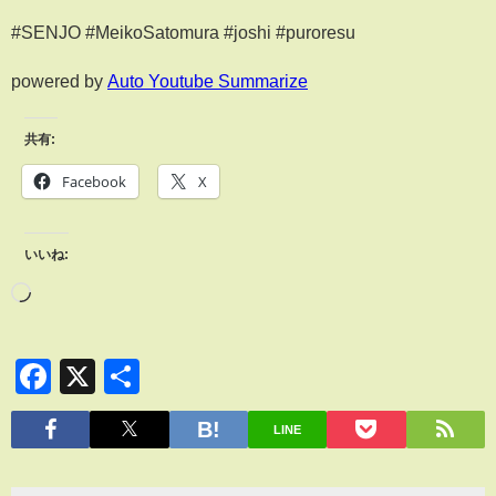
#SENJO #MeikoSatomura #joshi #puroresu
powered by
Auto Youtube Summarize
共有:
Facebook
X
いいね:
Facebook
X
共
有
LINE