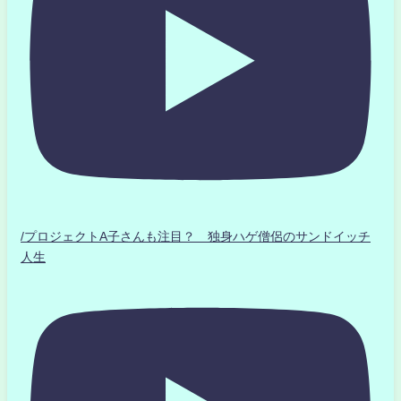
/プロジェクトA子さんも注目？ 独身ハゲ僧侶のサンドイッチ
人生