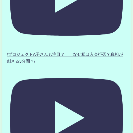
/プロジェクトA子さんも注目？ なぜ私は入会拒否？真相が
刺さる3分間？/