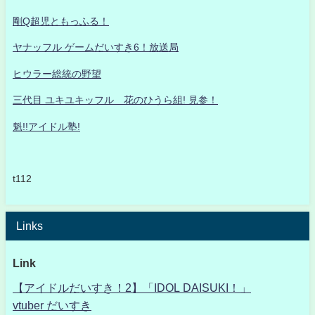
剛Q超児ともっふる！
ヤナッフル ゲームだいすき6！放送局
ヒウラー総統の野望
三代目 ユキユキッフル 花のひうら組! 見参！
魁!!アイドル塾!
t112
Links
Link
【アイドルだいすき！2】「IDOL DAISUKI！」
vtuber だいすき