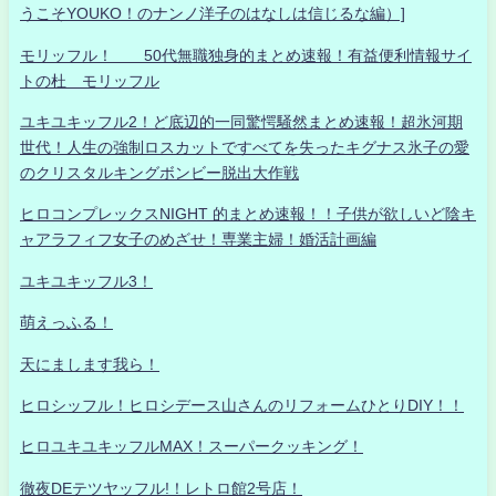
うこそYOUKO！のナンノ洋子のはなしは信じるな編）]
モリッフル！ 50代無職独身的まとめ速報！有益便利情報サイ
トの杜 モリッフル
ユキユキッフル2！ど底辺的一同驚愕騒然まとめ速報！超氷河期
世代！人生の強制ロスカットですべてを失ったキグナス氷子の愛
のクリスタルキングボンビー脱出大作戦
ヒロコンプレックスNIGHT 的まとめ速報！！子供が欲しいど陰キ
ャアラフィフ女子のめざせ！専業主婦！婚活計画編
ユキユキッフル3！
萌えっふる！
天にまします我ら！
ヒロシッフル！ヒロシデース山さんのリフォームひとりDIY！！
ヒロユキユキッフルMAX！スーパークッキング！
徹夜DEテツヤッフル!！レトロ館2号店！