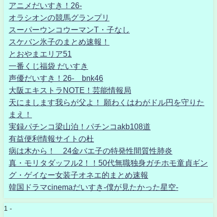
アニメだいすき！26-
オラシオンの競馬グランプリ
スーパーウンコウーマンT・子なし
スケバン氷子のまとめ速報！
とおやまエリア51
一番くじ福袋 だいすき
声優だいすき！26- bnk46
大阪エキストラNOTE！芸能情報局
天にまします我らが父よ！ 願わくはわがドル円を守りた
まえ！
実録パチンコ梁山泊！パチンコakb108道
有益便利情報サイトの杜
病は木から！ 24金バエ子の特発性間質性肺炎
真・モリタダッフル2！！50代無職独身ガチホモ童貞ギン
グ・ゲイなー女装子オネエ的まとめ速報
韓国ドラマcinemaだいすき-僕が見たかった星空-
1 -