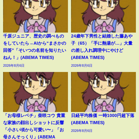
千原ジュニア、歴史の調べもの
24歳年下男性と結婚した藤あや
をしていたら→AIから“まさかの
子（65）「手に熱湯が…」大量
回答”「そいつの名前を知りたい
の差し入れ調理中にやけど
ねん！」(ABEMA TIMES)
(ABEMA TIMES)
2026年8月6日
2026年8月6日
「お母様レベチ」柴咲コウ 貴重
日経平均株価 一時1000円超下落
な家族の顔出しショットに反響
(ABEMA TIMES)
「小さい頃から可愛い〜」「お
2026年8月6日
母さんそっくり」(ABEMA