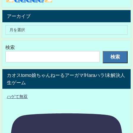
アーカイブ
検索
検索
カオスtomo娘ちゃんねーるアーガマ!Haraハラ!未解決人
生ゲーム
ハゲて無双