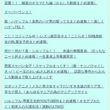
逆襲！！ 極道のオカマたち編（おもしろ動画まとめ速報）
スーパーウンコ！
新・ハゲッフル！哀愁のハゲ男の髪ってるまとめ速報！！激しく
ハゲっTEL？
こじ！コジッフル@！-レズっ娘百合ネエ！こじらせ！50独身処
女のBL腐女子的まとめ速報-
何だ！何が？真・シロッフル！！ 永遠の無職童貞- ぼっちな
ニート的まとめ速報！一生童貞上等夜露死苦！
男装スケバン女子！スケッフルまっくす！（新・ナンノひゃくし
きっ!！ビー玉のおいぬさん的まとめ速報） 話題な事件からおも
しろ動画まで取り上げまっくす
ロボットアニメ！メカと美少女キャラだいすき永遠の非リア充・
非モテ星人 ！あらゆるマニアの為のマニアックサイト
ハルッフル-専業主夫的YOUTUBERまとめ速報！キモデブおた
く！初老人の介護生活！激動の1750日