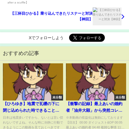
【三杯目ひかる】乗り込んできたリスナーと対決
【神回】
Xでフォローしよう
おすすめの記事
未分類
未分類
【ひろゆき】地震で瓦礫の下に
【衝撃の記録】最上あいの婚約
閉じ込められた時できること全
者「油井大顕」から突然コレコ
て教えます【切り抜き】
レへ連絡が...高野健一を含む当事
日本は地震多いですから、ないとは言い切
※本動画の収益化は無効にしております
れないですよね。そんな時に冷静に行動で
【目次】 00:00 ダイジェスト&OP 00:05
者同士の録音など真相が明らか
きるようにこの動画を見ておくべきです
最上あいの婚約者 04:48 複雑な事情 11:...