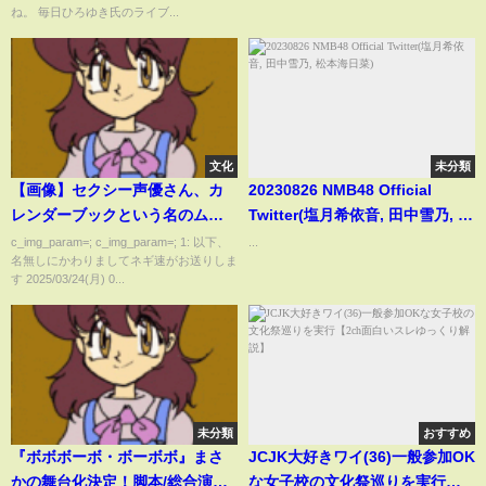
になっていく
ね。 毎日ひろゆき氏のライブ...
文化
未分類
【画像】セクシー声優さん、カ
20230826 NMB48 Official
レンダーブックという名のムフ
Twitter(塩月希依音, 田中雪乃, 松
フ本を発売してしまう
本海日菜)
c_img_param=; c_img_param=; 1: 以下、
...
名無しにかわりましてネギ速がお送りしま
す 2025/03/24(月) 0...
未分類
おすすめ
『ボボボーボ・ボーボボ』まさ
JCJK大好きワイ(36)一般参加OK
かの舞台化決定！脚本/総合演出
な女子校の文化祭巡りを実行