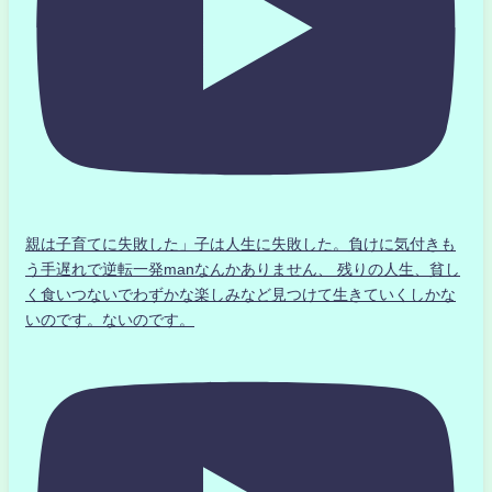
親は子育てに失敗した」子は人生に失敗した。負けに気付きも
う手遅れで逆転一発manなんかありません、 残りの人生、貧し
く食いつないでわずかな楽しみなど見つけて生きていくしかな
いのです。ないのです。