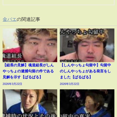
金バエ
の関連記事
【組長の見解】魂道組長がしん
【しんやっちょ勾留中】勾留中
やっちょの逮捕勾留の件である
のしんやっちょがある発言をし
見解を示す【ぱるぱる】
ました【ぱるぱる】
2026年3月22日
2026年3月22日