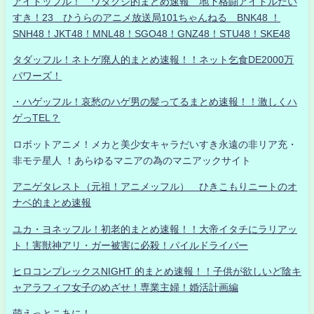
アイドッフル！ ワタクシ的まとめ速報 地下格闘アイドルだい
すき！23 ひうらのアニメ放送局101ちゃんねる BNK48 ！
SNH48！JKT48！MNL48！SGO48！GNZ48！STU48！SKE48
タダッフル！ネトゲ廃人的まとめ速報！！ネット乞食DE2000万
パワーズ！
・ハゲッフル！哀愁のハゲ男の髪ってるまとめ速報！！激しくハ
ゲっTEL？
ロボットアニメ！メカと美少女キャラだいすき永遠の非リア充・
非モテ星人 ！あらゆるマニアの為のマニアックサイト
アニゲタレスト（元祖！アニメッフル） ひきこもりニートのオ
ナベ的まとめ速報
ユカ・ヨネッフル！初老的まとめ速報！！大帝イタチにラリアッ
ト！害獣神アリ・ガー被害に必殺！パイルドライバー
ヒロコンプレックスNIGHT 的まとめ速報！！子供が欲しいど陰キ
ャアラフィフ女子のめざせ！専業主婦！婚活計画編
萌えっとこあに！