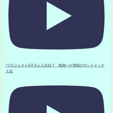
/プロジェクトA子さんも注目？ 独身ハゲ僧侶のサンドイッチ
人生