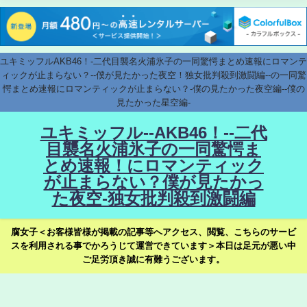
ユキミッフルAKB46！-二代目襲名火浦氷子の一同驚愕まとめ速報にロマンテ
ィックが止まらない？--僕が見たかった夜空！独女批判殺到激闘編--の一同驚
愕まとめ速報にロマンティックが止まらない？-僕の見たかった夜空編--僕の
見たかった星空編-
ユキミッフル--AKB46！--二代
目襲名火浦氷子の一同驚愕ま
とめ速報！にロマンティック
が止まらない？僕が見たかっ
た夜空-独女批判殺到激闘編
腐女子＜お客様皆様が掲載の記事等へアクセス、閲覧、こちらのサービ
スを利用される事でかろうじて運営できています＞本日は足元が悪い中
ご足労頂き誠に有難うございます。