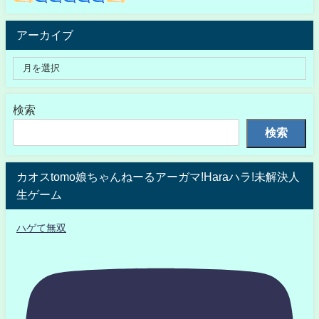
アーカイブ
検索
検索
カオスtomo娘ちゃんねーるアーガマ!Haraハラ!未解決人
生ゲーム
ハゲて無双