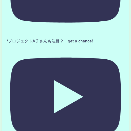
/プロジェクトA子さんも注目？ get a chance!