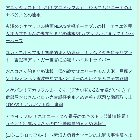
アニゲタレスト（元祖！アニメッフル） ひきこもりニートのオ
ナベ的まとめ速報
火浦のシネマッフル映画NEWS情報ポータブルの杜！オネエ管理
人オカマちゃんの鬼女的まとめ速報!オカマッフルアタックナンバ
ーハーフ
ユカ・ヨネッフル！初老的まとめ速報！！大帝イタチにラリアッ
ト！害獣神アリ・ガー被害に必殺！パイルドライバー
おネコさん的まとめ速報 僕の彼女はエリーちゃん人形！豆腐メ
ンタルメンヘラ電波中年アルバイターのぬいぐるみ男子末路編
スケバン！デカッフルまっくす（デカい強い2次元嫁だいすき子
供部屋おじさんヒロシ之古惑仔的まとめ速報）話題な動画取り上
げMAX！デカいは正義刑事編
アキヨッフル-！ネオニートスケ番長のエキストラ芸能情報局！
（子ども部屋おばさんの自宅警備員的まとめ速報）
[ヨシヨシロッフル-！！-素浪人勇者カツオンの未解決事件簿へよ