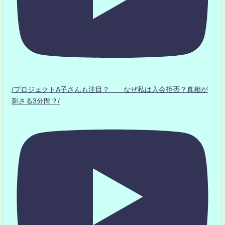
/プロジェクトA子さんも注目？ なぜ私は入会拒否？真相が
刺さる3分間？/