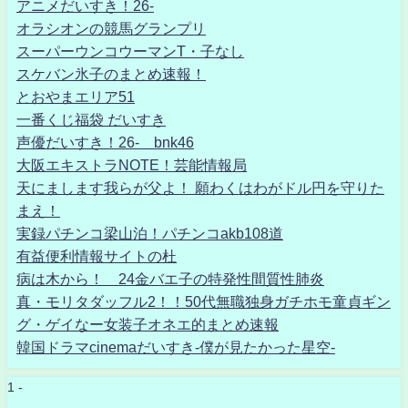
アニメだいすき！26-
オラシオンの競馬グランプリ
スーパーウンコウーマンT・子なし
スケバン氷子のまとめ速報！
とおやまエリア51
一番くじ福袋 だいすき
声優だいすき！26- bnk46
大阪エキストラNOTE！芸能情報局
天にまします我らが父よ！ 願わくはわがドル円を守りた
まえ！
実録パチンコ梁山泊！パチンコakb108道
有益便利情報サイトの杜
病は木から！ 24金バエ子の特発性間質性肺炎
真・モリタダッフル2！！50代無職独身ガチホモ童貞ギン
グ・ゲイなー女装子オネエ的まとめ速報
韓国ドラマcinemaだいすき-僕が見たかった星空-
1 -