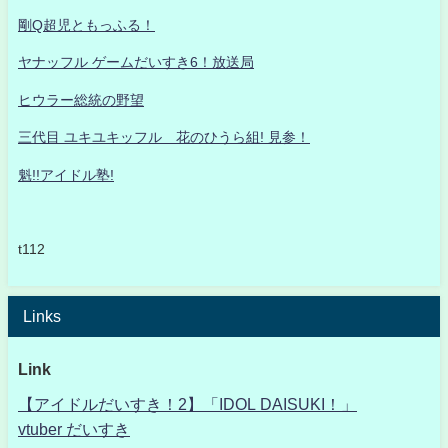
剛Q超児ともっふる！
ヤナッフル ゲームだいすき6！放送局
ヒウラー総統の野望
三代目 ユキユキッフル 花のひうら組! 見参！
魁!!アイドル塾!
t112
Links
Link
【アイドルだいすき！2】「IDOL DAISUKI！」
vtuber だいすき