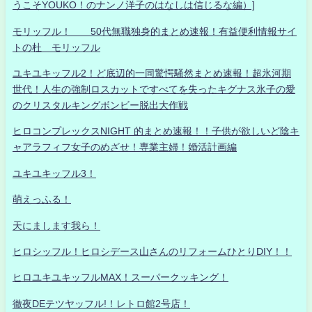
うこそYOUKO！のナンノ洋子のはなしは信じるな編）]
モリッフル！ 50代無職独身的まとめ速報！有益便利情報サイ
トの杜 モリッフル
ユキユキッフル2！ど底辺的一同驚愕騒然まとめ速報！超氷河期
世代！人生の強制ロスカットですべてを失ったキグナス氷子の愛
のクリスタルキングボンビー脱出大作戦
ヒロコンプレックスNIGHT 的まとめ速報！！子供が欲しいど陰キ
ャアラフィフ女子のめざせ！専業主婦！婚活計画編
ユキユキッフル3！
萌えっふる！
天にまします我ら！
ヒロシッフル！ヒロシデース山さんのリフォームひとりDIY！！
ヒロユキユキッフルMAX！スーパークッキング！
徹夜DEテツヤッフル!！レトロ館2号店！