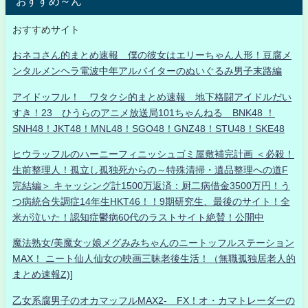
おすすめ～ん
おすすめサイト
おネコさん的まとめ速報 僕の彼女はエリーちゃん人形！豆腐メ
ンタルメンヘラ電波中年アルバイターのぬいぐるみ男子末路編
アイドッフル！ ワタクシ的まとめ速報 地下格闘アイドルだい
すき！23 ひうらのアニメ放送局101ちゃんねる BNK48 ！
SNH48！JKT48！MNL48！SGO48！GNZ48！STU48！SKE48
ヒウラッフルのハーニーフィニッシュゴミ屋敷補完計画 ＜必殺！
生前整理人！孤立し孤独死からの～特殊清掃・遺品整理への道F
完結編＞ キャッシング計1500万返済：厨二病借金3500万円！う
つ病統合失調症14年生HKT46！！9期研究生、最後のサイト！全
米が泣いた！認知症鬱病60代のラストサイト絶賛！公開中
魔法熟女/美魔女ッ娘メグみみちゃんのニートッフルステーション
MAX！ ニート仙人仙女の映画三昧老後生活！（無職孤独居老人的
まとめ速報Z)]
乙女系腐男子のオカマッフルMAX2- FX！オ・カマトレーダーの