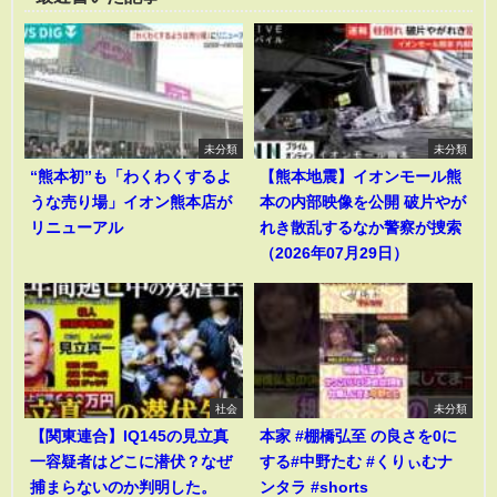
未分類
未分類
“熊本初”も「わくわくするよ
【熊本地震】イオンモール熊
うな売り場」イオン熊本店が
本の内部映像を公開 破片やが
リニューアル
れき散乱するなか警察が捜索
（2026年07月29日）
社会
未分類
【関東連合】IQ145の見立真
本家 #棚橋弘至 の良さを0に
一容疑者はどこに潜伏？なぜ
する#中野たむ #くりぃむナ
捕まらないのか判明した。
ンタラ #shorts