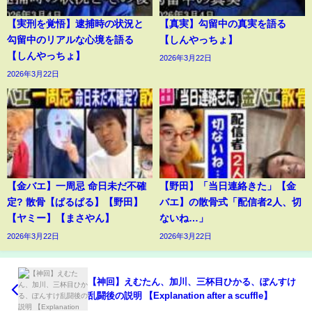
【実刑を覚悟】逮捕時の状況と
【真実】勾留中の真実を語る
勾留中のリアルな心境を語る
【しんやっちょ】
【しんやっちょ】
2026年3月22日
2026年3月22日
【金バエ】一周忌 命日未だ不確
【野田】「当日連絡きた」【金
定? 散骨【ぱるぱる】【野田】
バエ】の散骨式「配信者2人、切
【ヤミー】【まさやん】
ないね…」
2026年3月22日
2026年3月22日
【神回】えむたん、加川、三杯目ひかる、ぽんすけ
乱闘後の説明 【Explanation after a scuffle】