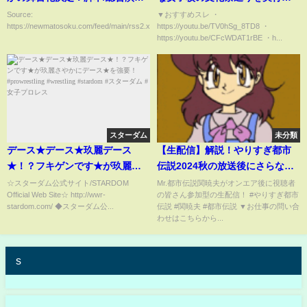
は川尻恵太さん！！
【2ch面白いスレゆっくり解説】
Source:
▼おすすめスレ ・
https://newmatosoku.com/feed/main/rss2.xml...
https://youtu.be/TV0hSg_8TD8 ・
https://youtu.be/CFcWDAT1rBE ・h...
スターダム
未分類
デース★デース★玖麗デース
【生配信】解説！やりすぎ都市
★！？フキゲンです★が玖麗さ
伝説2024秋の放送後にさらなる
やかにデース★を強要！
メッセージ
☆スターダム公式サイト/STARDOM
Mr.都市伝説関暁夫がオンエア後に視聴者
Official Web Site☆ http://wwr-
の皆さん参加型の生配信！ #やりすぎ都市
#prowrestling #wrestling
stardom.com/ ◆スターダム公...
伝説 #関暁夫 #都市伝説 ▼お仕事の問い合
#stardom #スターダム #女子プ
わせはこちらから...
ロレス
s