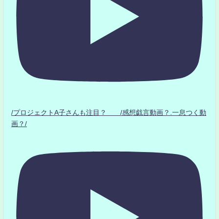
/プロジェクトA子さんも注目？ /感想戯言動画？.一息つく動
画？/