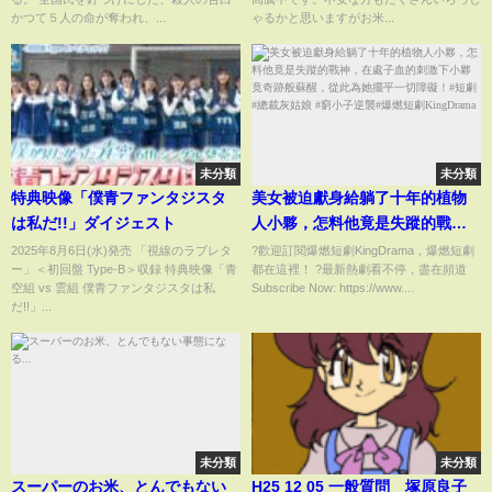
かつて５人の命が奪われ、...
ゃるかと思いますがお米...
未分類
未分類
特典映像「僕青ファンタジスタ
美女被迫獻身給躺了十年的植物
は私だ!!」ダイジェスト
人小夥，怎料他竟是失蹤的戰
神，在處子血的刺激下小夥竟奇
2025年8月6日(水)発売 「視線のラブレタ
?歡迎訂閱爆燃短劇KingDrama，爆燃短劇
ー」＜初回盤 Type-B＞収録 特典映像「青
都在這裡！ ?最新熱劇看不停，盡在頻道
跡般蘇醒，從此為她擺平一切障
空組 vs 雲組 僕青ファンタジスタは私
Subscribe Now: https://www....
礙！#短劇 #總裁灰姑娘 #窮小子
だ!!」...
逆襲#爆燃短劇KingDrama
未分類
未分類
スーパーのお米、とんでもない
H25 12 05 一般質問 塚原良子