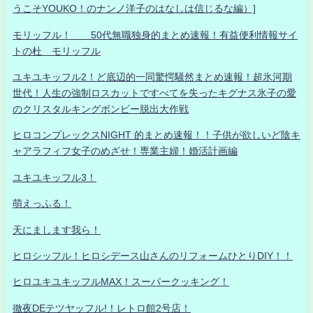
うこそYOUKO！のナンノ洋子のはなしは信じるな編）]
モリッフル！ 50代無職独身的まとめ速報！有益便利情報サイ
トの杜 モリッフル
ユキユキッフル2！ど底辺的一同驚愕騒然まとめ速報！超氷河期
世代！人生の強制ロスカットですべてを失ったキグナス氷子の愛
のクリスタルキングボンビー脱出大作戦
ヒロコンプレックスNIGHT 的まとめ速報！！子供が欲しいど陰キ
ャアラフィフ女子のめざせ！専業主婦！婚活計画編
ユキユキッフル3！
萌えっふる！
天にまします我ら！
ヒロシッフル！ヒロシデース山さんのリフォームひとりDIY！！
ヒロユキユキッフルMAX！スーパークッキング！
徹夜DEテツヤッフル!！レトロ館2号店！