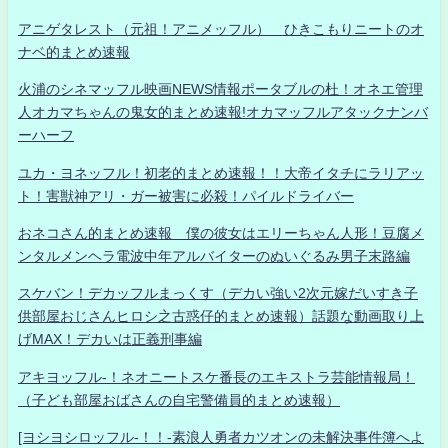
アニゲタレスト（元祖！アニメッフル） ひきこもりニートのオ
ナベ的まとめ速報
火浦のシネマッフル映画NEWS情報ポータブルの杜！オネエ管理
人オカマちゃんの鬼女的まとめ速報!オカマッフルアタックナンバ
ーハーフ
ユカ・ヨネッフル！初老的まとめ速報！！大帝イタチにラリアッ
ト！害獣神アリ・ガー被害に必殺！パイルドライバー
おネコさん的まとめ速報 僕の彼女はエリーちゃん人形！豆腐メ
ンタルメンヘラ電波中年アルバイターのぬいぐるみ男子末路編
スケバン！デカッフルまっくす（デカい強い2次元嫁だいすき子
供部屋おじさんヒロシ之古惑仔的まとめ速報）話題な動画取り上
げMAX！デカいは正義刑事編
アキヨッフル-！ネオニートスケ番長のエキストラ芸能情報局！
（子ども部屋おばさんの自宅警備員的まとめ速報）
[ヨシヨシロッフル-！！-素浪人勇者カツオンの未解決事件簿へよ