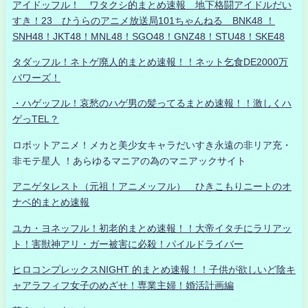
アイドッフル！ ワタクシ的まとめ速報 地下格闘アイドルだい
すき！23 ひうらのアニメ放送局101ちゃんねる BNK48 ！
SNH48！JKT48！MNL48！SGO48！GNZ48！STU48！SKE48
タダッフル！ネトゲ廃人的まとめ速報！！ネット乞食DE2000万
パワーズ！
・ハゲッフル！哀愁のハゲ男の髪ってるまとめ速報！！激しくハ
ゲっTEL？
ロボットアニメ！メカと美少女キャラだいすき永遠の非リア充・
非モテ星人 ！あらゆるマニアの為のマニアックサイト
アニゲタレスト（元祖！アニメッフル） ひきこもりニートのオ
ナベ的まとめ速報
ユカ・ヨネッフル！初老的まとめ速報！！大帝イタチにラリアッ
ト！害獣神アリ・ガー被害に必殺！パイルドライバー
ヒロコンプレックスNIGHT 的まとめ速報！！子供が欲しいど陰キ
ャアラフィフ女子のめざせ！専業主婦！婚活計画編