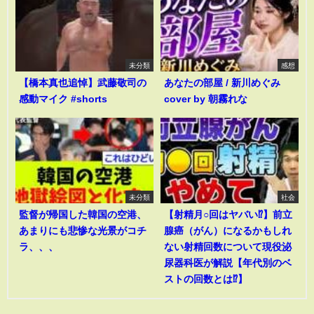
未分類
感想
【橋本真也追悼】武藤敬司の
あなたの部屋 / 新川めぐみ
感動マイク #shorts
cover by 朝霧れな
未分類
社会
監督が帰国した韓国の空港、
【射精月○回はヤバい⁉︎】前立
あまりにも悲惨な光景がコチ
腺癌（がん）になるかもしれ
ラ、、、
ない射精回数について現役泌
尿器科医が解説【年代別のベ
ストの回数とは⁉︎】