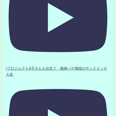
/プロジェクトA子さんも注目？ 独身ハゲ僧侶のサンドイッチ
人生