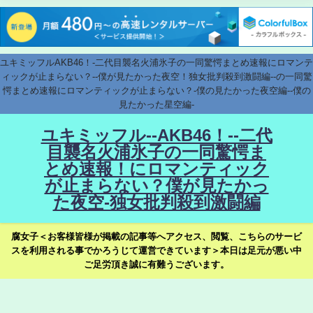
ユキミッフルAKB46！-二代目襲名火浦氷子の一同驚愕まとめ速報にロマンテ
ィックが止まらない？--僕が見たかった夜空！独女批判殺到激闘編--の一同驚
愕まとめ速報にロマンティックが止まらない？-僕の見たかった夜空編--僕の
見たかった星空編-
ユキミッフル--AKB46！--二代
目襲名火浦氷子の一同驚愕ま
とめ速報！にロマンティック
が止まらない？僕が見たかっ
た夜空-独女批判殺到激闘編
腐女子＜お客様皆様が掲載の記事等へアクセス、閲覧、こちらのサービ
スを利用される事でかろうじて運営できています＞本日は足元が悪い中
ご足労頂き誠に有難うございます。