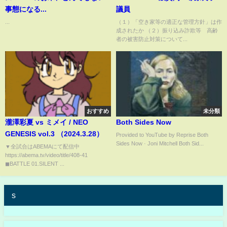
事態になる...
議員
...
（１）「空き家等の適正な管理方針」は作
成されたか （２）振り込み詐欺等 高齢
者の被害防止対策について...
おすすめ
未分類
瀧澤彩夏 vs ミメイ / NEO
Both Sides Now
GENESIS vol.3 （2024.3.28）
Provided to YouTube by Reprise Both
Sides Now · Joni Mitchell Both Sid...
▼全試合はABEMAにて配信中
https://abema.tv/video/title/408-41
◼BATTLE 01.SILENT ...
s