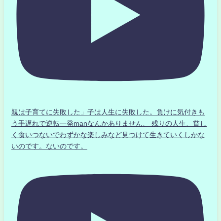
親は子育てに失敗した」子は人生に失敗した。負けに気付きも
う手遅れで逆転一発manなんかありません、 残りの人生、貧し
く食いつないでわずかな楽しみなど見つけて生きていくしかな
いのです。ないのです。