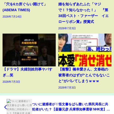
「穴を6カ所ぐらい開けて」
婚を知らずあたふた「マジ
(ABEMA TIMES)
で！？知らなかった！」 『第
38回ベスト・ファーザー イエ
2026年7月14日
ローリボン賞』授賞式
2026年7月3日
【ドラマ】夫婦別姓刑事ヤバす
【衝撃】橋本愛さん、文春砲の
ぎ…笑
被害者のはずが“とんでもないこ
と”がバレてしまうｗｗｗ
2026年7月3日
2026年7月3日
ついに逮捕者が！怪文書をばら撒いた県民局長に共
犯者がいた？【斎藤元彦 兵庫県知事選挙 NHK党】高