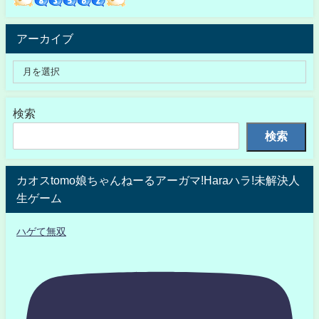
アーカイブ
検索
検索
カオスtomo娘ちゃんねーるアーガマ!Haraハラ!未解決人
生ゲーム
ハゲて無双