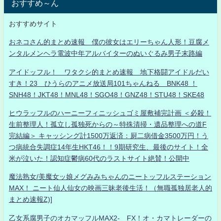
おすすめ～ん
おすすめサイト
おネコさん的まとめ速報 僕の彼女はエリーちゃん人形！豆腐メ
ンタルメンヘラ電波中年アルバイターのぬいぐるみ男子末路編
アイドッフル！ ワタクシ的まとめ速報 地下格闘アイドルだい
すき！23 ひうらのアニメ放送局101ちゃんねる BNK48 ！
SNH48！JKT48！MNL48！SGO48！GNZ48！STU48！SKE48
ヒウラッフルのハーニーフィニッシュゴミ屋敷補完計画 ＜必殺！
生前整理人！孤立し孤独死からの～特殊清掃・遺品整理への道F
完結編＞ キャッシング計1500万返済：厨二病借金3500万円！う
つ病統合失調症14年生HKT46！！9期研究生、最後のサイト！全
米が泣いた！認知症鬱病60代のラストサイト絶賛！公開中
魔法熟女/美魔女ッ娘メグみみちゃんのニートッフルステーション
MAX！ ニート仙人仙女の映画三昧老後生活！（無職孤独居老人的
まとめ速報Z)]
乙女系腐男子のオカマッフルMAX2- FX！オ・カマトレーダーの