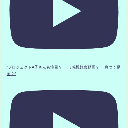
/プロジェクトA子さんも注目？ /感想戯言動画？.一息つく動
画？/