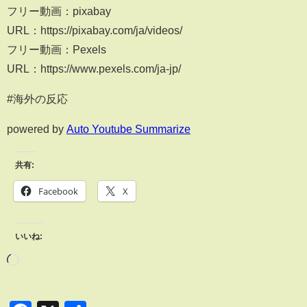
フリー動画：pixabay
URL：https://pixabay.com/ja/videos/
フリー動画：Pexels
URL：https://www.pexels.com/ja-jp/
#海外の反応
powered by
Auto Youtube Summarize
共有:
Facebook
X
いいね: