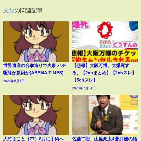
文化
の関連記事
世界遺産の合掌造りで火事 ハチ
【悲報】大阪万博、大爆死す
駆除が原因か(ABEMA TIMES)
る。【2chまとめ】【2chスレ】
【5chスレ】
2026年8月1日
2026年7月31日
大竹まこと（77）8月に手術へ
佐藤二朗、山里亮太&蒼井優の結