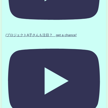
/プロジェクトA子さんも注目？ get a chance!