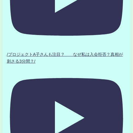
/プロジェクトA子さんも注目？ なぜ私は入会拒否？真相が
刺さる3分間？/