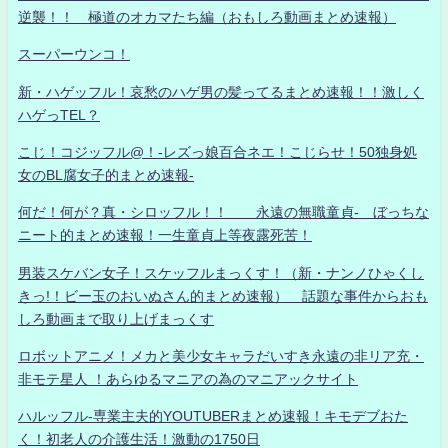
逆襲！！ 極道のオカマたち編（おもしろ動画まとめ速報）
スーパーウンコ！
新・ハゲッフル！哀愁のハゲ男の髪ってるまとめ速報！！激しく
ハゲっTEL？
こじ！コジッフル@！-レズっ娘百合ネエ！こじらせ！50独身処
女のBL腐女子的まとめ速報-
何だ！何が？真・シロッフル！！ 永遠の無職童貞- ぼっちな
ニート的まとめ速報！一生童貞上等夜露死苦！
男装スケバン女子！スケッフルまっくす！（新・ナンノひゃくし
きっ!！ビー玉のおいぬさん的まとめ速報） 話題な事件からおも
しろ動画まで取り上げまっくす
ロボットアニメ！メカと美少女キャラだいすき永遠の非リア充・
非モテ星人 ！あらゆるマニアの為のマニアックサイト
ハルッフル-専業主夫的YOUTUBERまとめ速報！キモデブおた
く！初老人の介護生活！激動の1750日