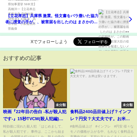
橋洋一【立花孝志 斎藤元彦 斎藤知事 NHK党】石破
茂 高市早苗 小泉進次郎 菅義偉
【立花孝志】兵庫県 激震。怪文書をバラ撒いた協力
者に捜査の手が、、被害届を出したのは まさかの●●
の可能性が。この動画の件や、岩屋大臣の収賄事件
を報道しないメディアを規制して下さい。
Xでフォローしよう
おすすめの記事
未分類
未分類
映画『22年目の告白 -私が殺人犯
食料品2400品目値上げ？インフ
です-』15秒TVCM(殺人犯編)
レ？円安？大丈夫です。お米は
【HD】2017年6月10日（土）公
安いままです。
時効後に現れた殺人犯 「はじめまして、
#食料品値上げ #インフレ #円安 様々な
私が殺人犯です」 事件は、ここから始ま
モノの価格が上がる中、もれなく食料品も
開
る。 全国民を釘づけにした、殺人の告白
高騰中です。不安な方もたくさんいらっし