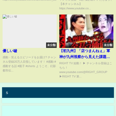
応】【野球スレ】
【本チャンネル】
https://www.youtube.co...
未分類
未分類
優しい嘘
【初九州】「店つまんねぇ」軍
神が九州視察から見えた課題に
感動・笑えるエピソードをお届け? チャン
ネル登録20万人目指しています！ #感動 #
切り込む！
RIGHT TV 始動！ ▶︎ チャンネル登録はこ
感動する話 #親子 #shorts ようこそ、幻影
ちら！
都市伝...
www.youtube.com/@RIGHT_GROUP
▶︎RIGHT TV 第...
s