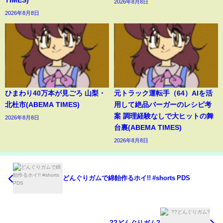
2026年8月8日
2026年8月8日
ひまわり40万本が見ごろ 山梨・
元トラック運転手（64）AIを活
北杜市(ABEMA TIMES)
用して絶品バーガーのレシピ考
案 調理経験なしで大ヒットの舞
2026年8月8日
台裏(ABEMA TIMES)
2026年8月8日
どんぐりガムで綿飴作るホイ!! #shorts PDS
??どんぐりガム?