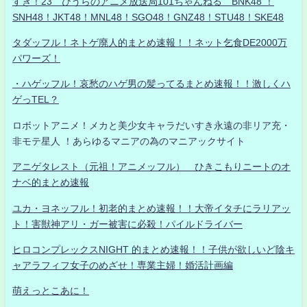
すき！23 ひうらのアニメ放送局101ちゃんねる BNK48 ！
SNH48！JKT48！MNL48！SGO48！GNZ48！STU48！SKE48
タダッフル！ネトゲ廃人的まとめ速報！！ネット乞食DE2000万
パワーズ！
・ハゲッフル！哀愁のハゲ男の髪ってるまとめ速報！！激しくハ
ゲっTEL？
ロボットアニメ！メカと美少女キャラだいすき永遠の非リア充・
非モテ星人 ！あらゆるマニアの為のマニアックサイト
アニゲタレスト（元祖！アニメッフル） ひきこもりニートのオ
ナベ的まとめ速報
ユカ・ヨネッフル！初老的まとめ速報！！大帝イタチにラリアッ
ト！害獣神アリ・ガー被害に必殺！パイルドライバー
ヒロコンプレックスNIGHT 的まとめ速報！！子供が欲しいど陰キ
ャアラフィフ女子のめざせ！専業主婦！婚活計画編
萌えっとこあに！