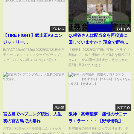
プロレス
おすすめ
【TIRE FIGHT】武士正VS ニン
Q.桐谷さんは配当金を再投資に
ジャ・リー
回していますか？ 現金で所持し
【IMPACT22xACF27nd】
ていますか？ #shorts #投資 #配
IMPACT.22xACF72nd 2022年3月21日＠王
【概要】 2023年3月7日に実施したライブ
子ベースメントモンスター ①グラップリ
配信にて、株主優待生活で有名な桐谷広人
BushimasaVS NinjaLee
当金 #桐谷さん
ング バンタム級（-61.2㎏）5分1R ...
さんに、全32問の視聴者から寄せられた
質問に回答いただきま...
未分類
おすすめ
宮古島でハプニング続出、人生
阪神・高寺望夢 痛恨のサヨナ
初の宮古島で大暴れ
ラエラー・・・【野球情報】
【2ch 5ch】【なんJ なんG反
JIN'S LIFEチャンネル登録はこちらから
野球情報の発信を行なっております。 チ
http://www.youtube.com/channel/UCdV_Sc1tEENX5L...
ャンネル登録・高評価お願いいたします。