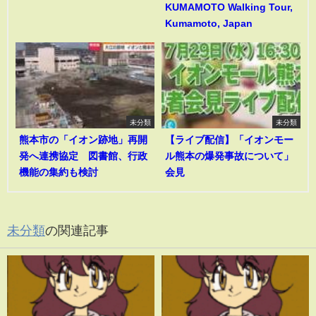
KUMAMOTO Walking Tour,
Kumamoto, Japan
未分類
未分類
熊本市の「イオン跡地」再開
【ライブ配信】「イオンモー
発へ連携協定 図書館、行政
ル熊本の爆発事故について」
機能の集約も検討
会見
未分類
の関連記事