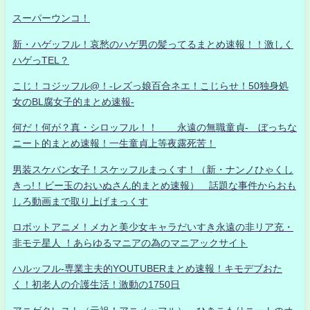
スーパーウンコ！
新・ハゲッフル！哀愁のハゲ男の髪ってるまとめ速報！！激しく
ハゲっTEL？
こじ！コジッフル@！-レズっ娘百合ネエ！こじらせ！50独身処
女のBL腐女子的まとめ速報-
何だ！何が？真・シロッフル！！ 永遠の無職童貞- ぼっちな
ニート的まとめ速報！一生童貞上等夜露死苦！
男装スケバン女子！スケッフルまっくす！（新・ナンノひゃくし
きっ!！ビー玉のおいぬさん的まとめ速報） 話題な事件からおも
しろ動画まで取り上げまっくす
ロボットアニメ！メカと美少女キャラだいすき永遠の非リア充・
非モテ星人 ！あらゆるマニアの為のマニアックサイト
ハルッフル-専業主夫的YOUTUBERまとめ速報！キモデブおた
く！初老人の介護生活！激動の1750日