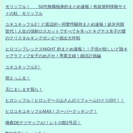
モリッフル！ 50代無職独身的まとめ速報！有益便利情報サイ
トの杜 モリッフル
ユキユキッフル2！ど底辺的一同驚愕騒然まとめ速報！超氷河期
世代！人生の強制ロスカットですべてを失ったキグナス氷子の愛
のクリスタルキングボンビー脱出大作戦
ヒロコンプレックスNIGHT 的まとめ速報！！子供が欲しいど陰キ
ャアラフィフ女子のめざせ！専業主婦！婚活計画編
ユキユキッフル3！
萌えっふる！
天にまします我ら！
ヒロシッフル！ヒロシデース山さんのリフォームひとりDIY！！
ヒロユキユキッフルMAX！スーパークッキング！
徹夜DEテツヤッフル!！レトロ館2号店！