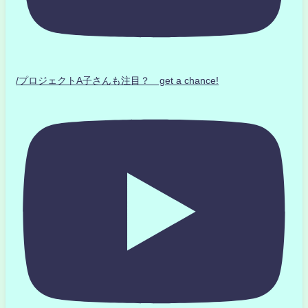
/プロジェクトA子さんも注目？ get a chance!