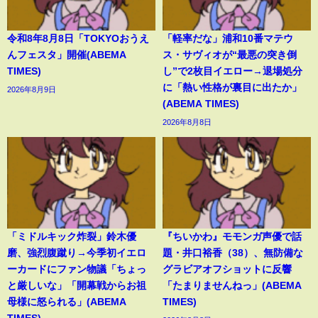
令和8年8月8日「TOKYOおうえ
「軽率だな」浦和10番マテウ
んフェスタ」開催(ABEMA
ス・サヴィオが“最悪の突き倒
TIMES)
し”で2枚目イエロー→退場処分
に「熱い性格が裏目に出たか」
2026年8月9日
(ABEMA TIMES)
2026年8月8日
「ミドルキック炸裂」鈴木優
『ちいかわ』モモンガ声優で話
磨、強烈腹蹴り→今季初イエロ
題・井口裕香（38）、無防備な
ーカードにファン物議「ちょっ
グラビアオフショットに反響
と厳しいな」「開幕戦からお祖
「たまりませんねっ」(ABEMA
母様に怒られる」(ABEMA
TIMES)
TIMES)