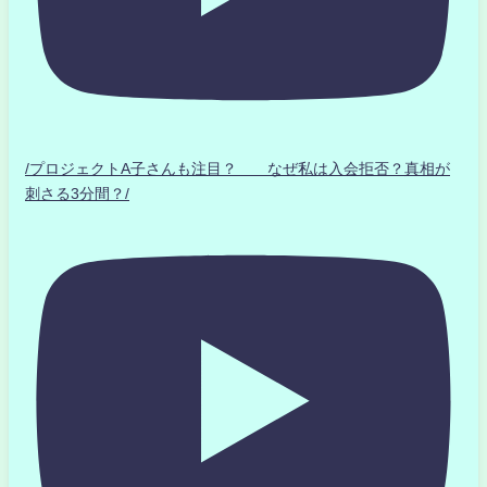
/プロジェクトA子さんも注目？ なぜ私は入会拒否？真相が
刺さる3分間？/