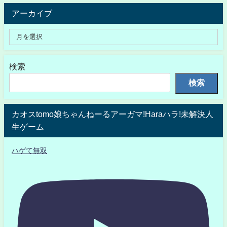
アーカイブ
検索
検索
カオスtomo娘ちゃんねーるアーガマ!Haraハラ!未解決人
生ゲーム
ハゲて無双