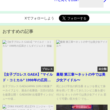
Xでフォローしよう
おすすめの記事
プロレス
未分類
【女子プロレス GAEA】"マイル
最期 第三章〜ネットの中では美
ド・コミカル" 1998年の広田さ
少女アイドル〜
くらダイジェスト 後編
女子プロレス GAEAJAPAN 10年の映像ア
死にかけ芋虫の餌当番 オムツを替えて身
ーカイブより、過去の名勝負・注目の試合
体を拭いて 買ってきたコンビニ飯を盛り
を厳選公開！ GAEAISM 出場選手インタビ
付ける ネットの中では美少女アイドル 若
ューや道...
くて可愛い医大生♡ でも...