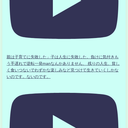
親は子育てに失敗した」子は人生に失敗した。負けに気付きも
う手遅れで逆転一発manなんかありません、 残りの人生、貧し
く食いつないでわずかな楽しみなど見つけて生きていくしかな
いのです。ないのです。