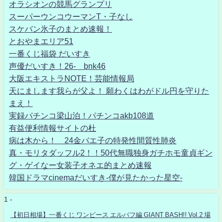
オラシオンの競馬グランプリ
スーパーウンコウーマンT・子なし
スケバン氷子のまとめ速報！
とおやまエリア51
一番くじ福袋 だいすき
声優だいすき！26- bnk46
大阪エキストラNOTE！芸能情報局
天にまします我らが父よ！ 願わくはわがドル円を守りた
まえ！
実録パチンコ梁山泊！パチンコakb108道
有益便利情報サイトの杜
病は木から！ 24金バエ子の特発性間質性肺炎
真・モリタダッフル2！！50代無職独身ガチホモ童貞ギン
グ・ゲイなー女装子オネエ的まとめ速報
韓国ドラマcinemaだいすき-僕が見たかった星空-
1 -
【初日相場】一番くじ ワンピース エルバフ編 GIANT BASH!! Vol.2 場