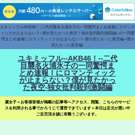
ユキミッフルAKB46！-二代目襲名火浦氷子の一同驚愕まとめ速報にロマンテ
ィックが止まらない？--僕が見たかった夜空！独女批判殺到激闘編--の一同驚
愕まとめ速報にロマンティックが止まらない？-僕の見たかった夜空編--僕の
見たかった星空編-
ユキミッフル--AKB46！--二代
目襲名火浦氷子の一同驚愕ま
とめ速報！にロマンティック
が止まらない？僕が見たかっ
た夜空-独女批判殺到激闘編
腐女子＜お客様皆様が掲載の記事等へアクセス、閲覧、こちらのサービ
スを利用される事でかろうじて運営できています＞本日は足元が悪い中
ご足労頂き誠に有難うございます。