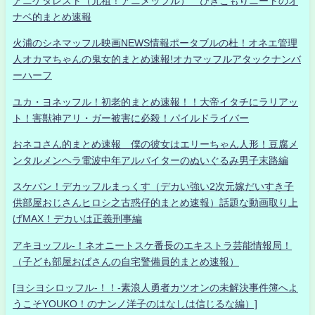
アニゲタレスト（元祖！アニメッフル） ひきこもりニートのオ
ナベ的まとめ速報
火浦のシネマッフル映画NEWS情報ポータブルの杜！オネエ管理
人オカマちゃんの鬼女的まとめ速報!オカマッフルアタックナンバ
ーハーフ
ユカ・ヨネッフル！初老的まとめ速報！！大帝イタチにラリアッ
ト！害獣神アリ・ガー被害に必殺！パイルドライバー
おネコさん的まとめ速報 僕の彼女はエリーちゃん人形！豆腐メ
ンタルメンヘラ電波中年アルバイターのぬいぐるみ男子末路編
スケバン！デカッフルまっくす（デカい強い2次元嫁だいすき子
供部屋おじさんヒロシ之古惑仔的まとめ速報）話題な動画取り上
げMAX！デカいは正義刑事編
アキヨッフル-！ネオニートスケ番長のエキストラ芸能情報局！
（子ども部屋おばさんの自宅警備員的まとめ速報）
[ヨシヨシロッフル-！！-素浪人勇者カツオンの未解決事件簿へよ
うこそYOUKO！のナンノ洋子のはなしは信じるな編）]