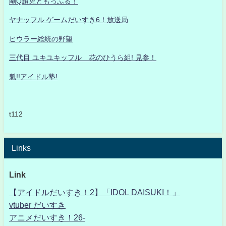
剛Q超児ともっふる！
ヤナッフル ゲームだいすき6！放送局
ヒウラー総統の野望
三代目 ユキユキッフル 花のひうら組! 見参！
魁!!アイドル塾!
t112
Links
Link
【アイドルだいすき！2】「IDOL DAISUKI！」
vtuber だいすき
アニメだいすき！26-