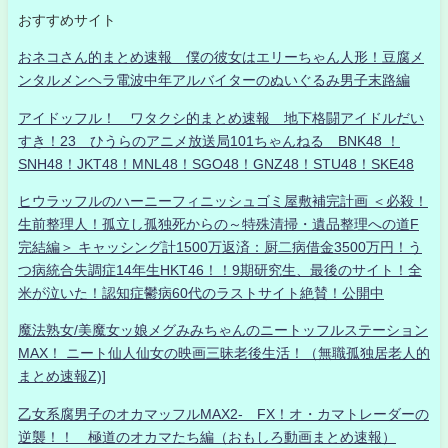
おすすめサイト
おネコさん的まとめ速報 僕の彼女はエリーちゃん人形！豆腐メ
ンタルメンヘラ電波中年アルバイターのぬいぐるみ男子末路編
アイドッフル！ ワタクシ的まとめ速報 地下格闘アイドルだい
すき！23 ひうらのアニメ放送局101ちゃんねる BNK48 ！
SNH48！JKT48！MNL48！SGO48！GNZ48！STU48！SKE48
ヒウラッフルのハーニーフィニッシュゴミ屋敷補完計画 ＜必殺！
生前整理人！孤立し孤独死からの～特殊清掃・遺品整理への道F
完結編＞ キャッシング計1500万返済：厨二病借金3500万円！う
つ病統合失調症14年生HKT46！！9期研究生、最後のサイト！全
米が泣いた！認知症鬱病60代のラストサイト絶賛！公開中
魔法熟女/美魔女ッ娘メグみみちゃんのニートッフルステーション
MAX！ ニート仙人仙女の映画三昧老後生活！（無職孤独居老人的
まとめ速報Z)]
乙女系腐男子のオカマッフルMAX2- FX！オ・カマトレーダーの
逆襲！！ 極道のオカマたち編（おもしろ動画まとめ速報）