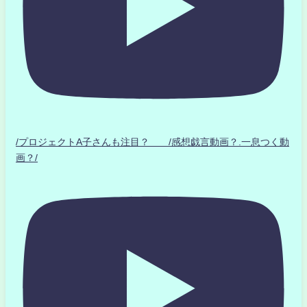
/プロジェクトA子さんも注目？ /感想戯言動画？.一息つく動
画？/