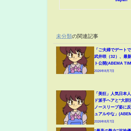
未分類
の関連記事
「ご夫婦でデート
武井咲（32）、最
ト公開(ABEMA TIM
2026年8月7日
「美狂」人気日本
ド派手ヘアと“大胆
ノースリーブ姿に
ュアルやな」(ABEMA
2026年8月7日
“最高の熟女”沢地優