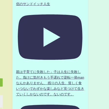
侶のサンドイッチ人生
親は子育てに失敗した」子は人生に失敗し
た。負けに気付きもう手遅れで逆転一発man
なんかありません、 残りの人生、貧しく食
いつないでわずかな楽しみなど見つけて生き
ていくしかないのです。ないのです。