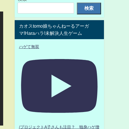
検索
カオスtomo娘ちゃんねーるアーガ
マ!Haraハラ!未解決人生ゲーム
ハゲて無双
/プロジェクトA子さんも注目？ 独身ハゲ僧