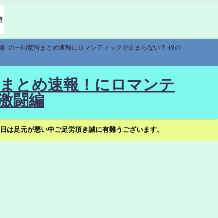
編--の一同驚愕まとめ速報にロマンティックが止まらない？-僕の
驚愕まとめ速報！にロマンテ
激闘編
日は足元が悪い中ご足労頂き誠に有難うございます。