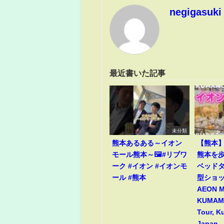
negigasuki
最近書いた記事
未分類
熊本あるある～イオン
【熊本
モール熊本～🖼️#リブワ
熊本を歩
ーク #イオン #イオンモ
ベッド
ール #熊本
型ショ
AEON 
KUMAMO
Tour, 
Japan