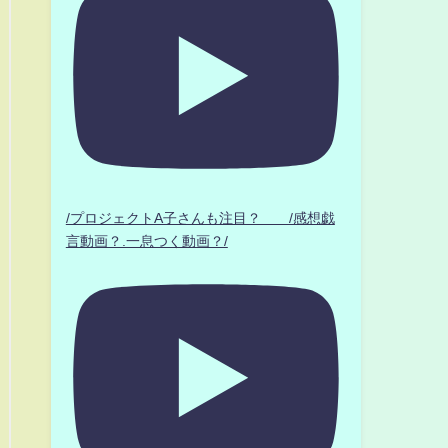
/プロジェクトA子さんも注目？ /感想戯
言動画？.一息つく動画？/