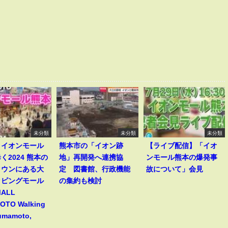
未分類
未分類
未分類
】イオンモール
熊本市の「イオン跡
【ライブ配信】「イオ
く2024 熊本の
地」再開発へ連携協
ンモール熊本の爆発事
タウンにある大
定 図書館、行政機能
故について」会見
ッピングモール
の集約も検討
MALL
TO Walking
Kumamoto,