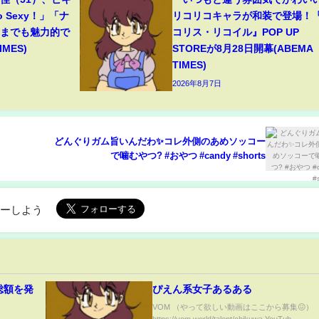
 Sexy！」「ナ
リコリコキャラが和装で登場！
々までも魅力的で
コリス・リコイル』POP UP
MES)
STOREが8月28日開幕(ABEMA
TIMES)
2026年8月7日
どんぐりガム旨いんだわ✨コレ外側のあめソッコー
で噛むやつ? #おやつ #candy #shorts
ローしよう
総額を発
ぴえん系女子あるある
VOM （やって欲しい動画はここから募集😖）