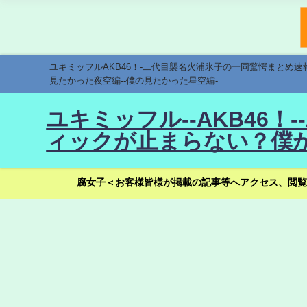
ユキミッフルAKB46！-二代目襲名火浦氷子の一同驚愕まとめ
見たかった夜空編--僕の見たかった星空編-
ユキミッフル--AKB46
ィックが止まらない？僕が
腐女子＜お客様皆様が掲載の記事等へアクセス、閲覧