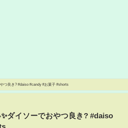
#daiso #candy #お菓子 #shorts
ダイソーでおやつ良き? #daiso
ts