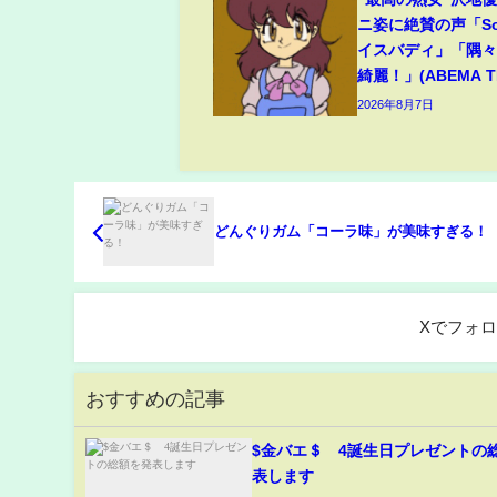
ニ姿に絶賛の声「So
イスバディ」「隅
綺麗！」(ABEMA TI
2026年8月7日
どんぐりガム「コーラ味」が美味すぎる！
Xでフォ
おすすめの記事
$金バエ＄ 4誕生日プレゼントの
表します