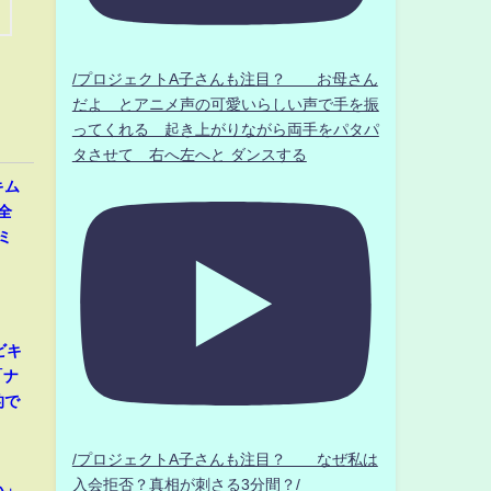
/プロジェクトA子さんも注目？ お母さん
だよ とアニメ声の可愛いらしい声で手を振
ってくれる 起き上がりながら両手をパタパ
タさせて 右へ左へと ダンスする
キム
全
ミ
」
ビキ
「ナ
的で
/プロジェクトA子さんも注目？ なぜ私は
入会拒否？真相が刺さる3分間？/
い」