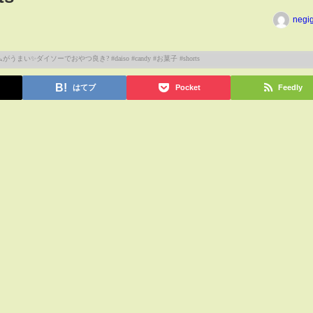
negi
はてブ
Pocket
Feedly