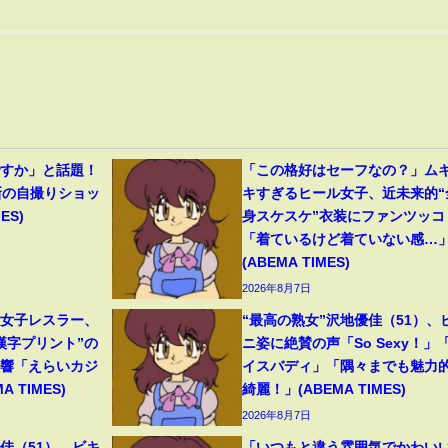
ですか」と話題！
「この格好はセーフなの？」ム
新の自撮りショッ
キすぎるヒール女子、近未来的“
ES)
身スケスケ”衣装にファンツッコ
「着ているけど着ていない感…
(ABEMA TIMES)
2026年8月7日
人女子レスラー、
“最高の熟女”沢地優佳（51）、
漢字プリント”の
ニ姿に絶賛の声「So Sexy！」
反響「えらいカジ
イスバディ」「隅々までも魅力
 TIMES)
綺麗！」(ABEMA TIMES)
2026年8月7日
佳（51）、ビキ
「いつもと違う雰囲気でかわい