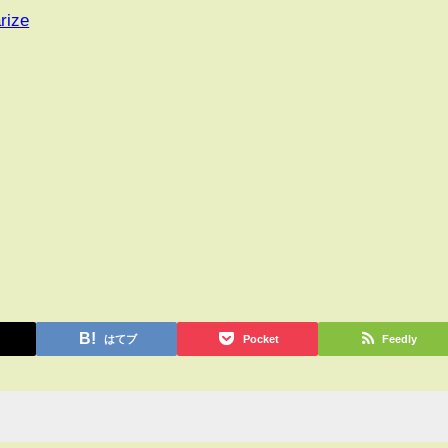
rize
はてブ
Pocket
Feedly