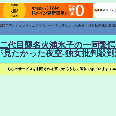
速報にロマンティックが止まらない？--僕が見たかった夜空！独女批判殺到激闘
！--二代目襲名火浦氷子の一同
見たかった夜空-独女批判殺到
、こちらのサービスを利用される事でかろうじて運営できています＞本