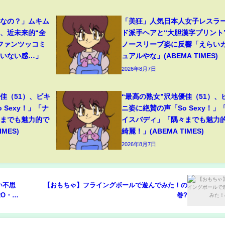
フなの？」ムキム
「美狂」人気日本人女子レスラ
、近未来的“全
ド派手ヘアと“大胆漢字プリント
ファンツッコミ
ノースリーブ姿に反響「えらい
ていない感…」
ュアルやな」(ABEMA TIMES)
2026年8月7日
佳（51）、ビキ
“最高の熟女”沢地優佳（51）、
 Sexy！」「ナ
ニ姿に絶賛の声「So Sexy！」
々までも魅力的で
イスバディ」「隅々までも魅力
MES)
綺麗！」(ABEMA TIMES)
2026年8月7日
い不思
【おもちゃ】フライングボールで遊んでみた！の
RO・ド
巻?