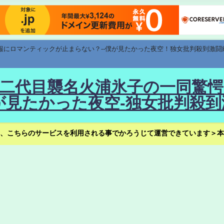
速報にロマンティックが止まらない？--僕が見たかった夜空！独女批判殺到激闘
！--二代目襲名火浦氷子の一同
見たかった夜空-独女批判殺到
、こちらのサービスを利用される事でかろうじて運営できています＞本