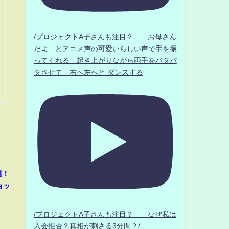
/プロジェクトA子さんも注目？ お母さん
だよ とアニメ声の可愛いらしい声で手を振
ってくれる 起き上がりながら両手をパタパ
タさせて 右へ左へと ダンスする
題！
ョッ
/プロジェクトA子さんも注目？ なぜ私は
入会拒否？真相が刺さる3分間？/