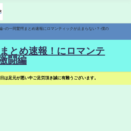
編--の一同驚愕まとめ速報にロマンティックが止まらない？-僕の
驚愕まとめ速報！にロマンテ
激闘編
日は足元が悪い中ご足労頂き誠に有難うございます。