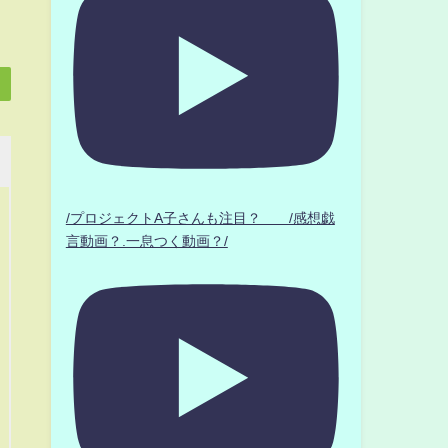
/プロジェクトA子さんも注目？ /感想戯
言動画？.一息つく動画？/