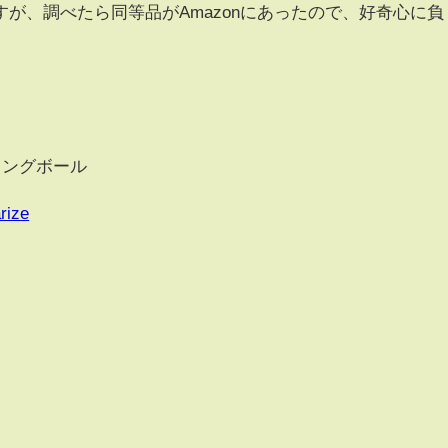
が、調べたら同等品がAmazonにあったので、好奇心に負
イングボール
rize