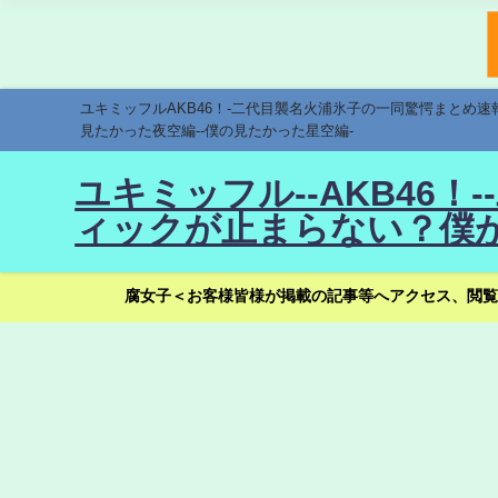
ユキミッフルAKB46！-二代目襲名火浦氷子の一同驚愕まとめ
見たかった夜空編--僕の見たかった星空編-
ユキミッフル--AKB46
ィックが止まらない？僕が
腐女子＜お客様皆様が掲載の記事等へアクセス、閲覧