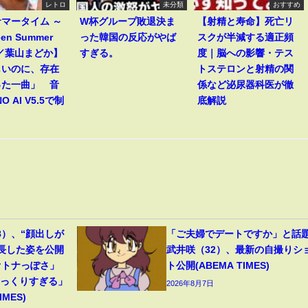
レトロ
未分類
おすすめ
マータイム ～
W杯グループ敗退決ま
【射精と寿命】死亡リ
een Summer
った韓国の反応がやば
スクが半減する適正頻
～／葉山まどか】
すぎる。
度｜脳への影響・テス
しいのに、存在
トステロンと射精の関
った一曲」 音
係など泌尿器科医が徹
O AI V5.5で制
底解説
8）、“顔出しが
「ご夫婦でデートですか」と話
成長した姿を公開
武井咲（32）、最新の自撮りシ
オトナっぽさ」
ト公開(ABEMA TIMES)
そっくりすぎる」
2026年8月7日
MES)