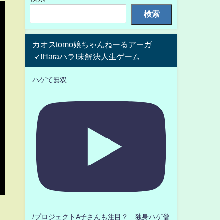
検索
カオスtomo娘ちゃんねーるアーガ
マ!Haraハラ!未解決人生ゲーム
ハゲて無双
/プロジェクトA子さんも注目？ 独身ハゲ僧