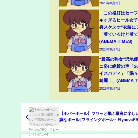
2026年8月7日
「この格好はセー
キすぎるヒール女子
身スケスケ”衣装に
「着ているけど着
(ABEMA TIMES)
2026年8月7日
“最高の熟女”沢地優
ニ姿に絶賛の声「So
イスバディ」「隅
綺麗！」(ABEMA TI
2026年8月7日
【ホバーボール】フワッと飛ぶ最高に楽し
議なボール [フライングボール・FlynovaP
ローン・レビュー]