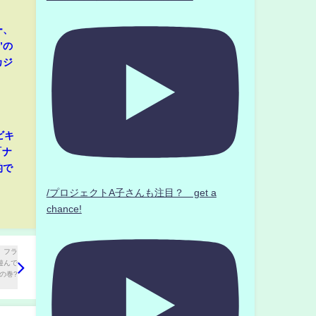
ー、
”の
カジ
ビキ
「ナ
的で
/プロジェクトA子さんも注目？ get a
chance!