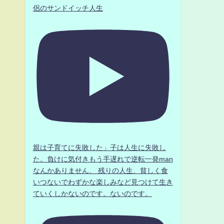
侶のサンドイッチ人生
親は子育てに失敗した」子は人生に失敗し
た。負けに気付きもう手遅れで逆転一発man
なんかありません、 残りの人生、貧しく食
いつないでわずかな楽しみなど見つけて生き
ていくしかないのです。ないのです。