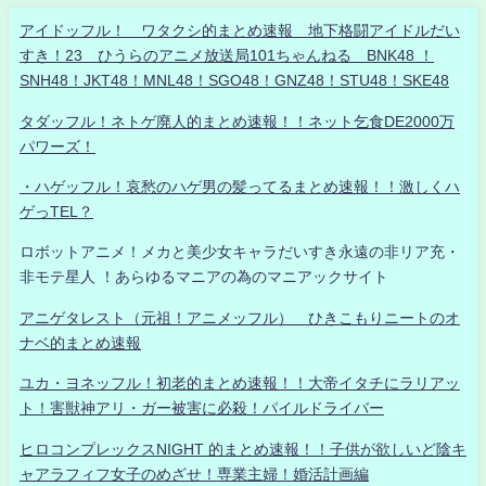
アイドッフル！ ワタクシ的まとめ速報 地下格闘アイドルだい
すき！23 ひうらのアニメ放送局101ちゃんねる BNK48 ！
SNH48！JKT48！MNL48！SGO48！GNZ48！STU48！SKE48
タダッフル！ネトゲ廃人的まとめ速報！！ネット乞食DE2000万
パワーズ！
・ハゲッフル！哀愁のハゲ男の髪ってるまとめ速報！！激しくハ
ゲっTEL？
ロボットアニメ！メカと美少女キャラだいすき永遠の非リア充・
非モテ星人 ！あらゆるマニアの為のマニアックサイト
アニゲタレスト（元祖！アニメッフル） ひきこもりニートのオ
ナベ的まとめ速報
ユカ・ヨネッフル！初老的まとめ速報！！大帝イタチにラリアッ
ト！害獣神アリ・ガー被害に必殺！パイルドライバー
ヒロコンプレックスNIGHT 的まとめ速報！！子供が欲しいど陰キ
ャアラフィフ女子のめざせ！専業主婦！婚活計画編