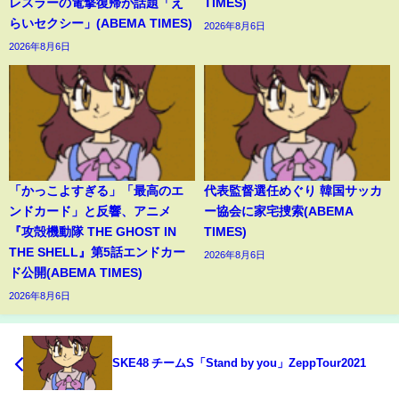
レスラーの電撃復帰が話題「え
TIMES)
らいセクシー」(ABEMA TIMES)
2026年8月6日
2026年8月6日
「かっこよすぎる」「最高のエ
代表監督選任めぐり 韓国サッカ
ンドカード」と反響、アニメ
ー協会に家宅捜索(ABEMA
『攻殻機動隊 THE GHOST IN
TIMES)
THE SHELL』第5話エンドカー
2026年8月6日
ド公開(ABEMA TIMES)
2026年8月6日
SKE48 チームS「Stand by you」ZeppTour2021