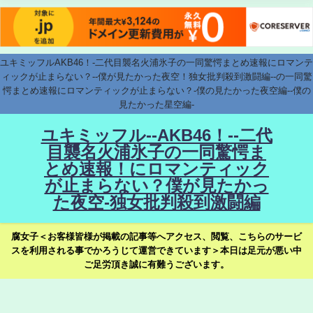
ユキミッフルAKB46！-二代目襲名火浦氷子の一同驚愕まとめ速報にロマンテ
ィックが止まらない？--僕が見たかった夜空！独女批判殺到激闘編--の一同驚
愕まとめ速報にロマンティックが止まらない？-僕の見たかった夜空編--僕の
見たかった星空編-
ユキミッフル--AKB46！--二代
目襲名火浦氷子の一同驚愕ま
とめ速報！にロマンティック
が止まらない？僕が見たかっ
た夜空-独女批判殺到激闘編
腐女子＜お客様皆様が掲載の記事等へアクセス、閲覧、こちらのサービ
スを利用される事でかろうじて運営できています＞本日は足元が悪い中
ご足労頂き誠に有難うございます。