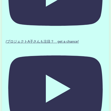
/プロジェクトA子さんも注目？ get a chance!