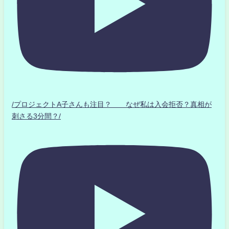
/プロジェクトA子さんも注目？ なぜ私は入会拒否？真相が
刺さる3分間？/