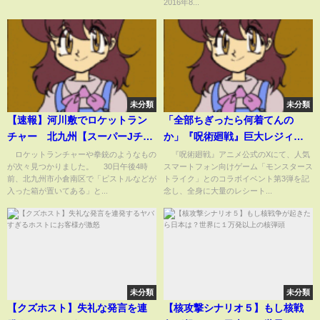
2016年8...
未分類
未分類
【速報】河川敷でロケットラン
「全部ちぎったら何着てんの
チャー 北九州【スーパーJチャ
か」『呪術廻戦』巨大レジィ像
ンネル】(2024年5月31日)
からレシートをひっぱる斬新す
ロケットランチャーや拳銃のようなもの
『呪術廻戦』アニメ公式のXにて、人気
が次々見つかりました。 30日午後4時
スマートフォン向けゲーム「モンスタース
ぎるイベントが話題(ABEMA
前、北九州市小倉南区で「ピストルなどが
トライク」とのコラボイベント第3弾を記
TIMES)
入った箱が置いてある」と...
念し、全身に大量のレシート...
未分類
未分類
【クズホスト】失礼な発言を連
【核攻撃シナリオ５】もし核戦