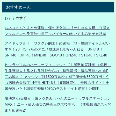
おすすめ～ん
おすすめサイト
おネコさん的まとめ速報 僕の彼女はエリーちゃん人形！豆腐メ
ンタルメンヘラ電波中年アルバイターのぬいぐるみ男子末路編
アイドッフル！ ワタクシ的まとめ速報 地下格闘アイドルだい
すき！23 ひうらのアニメ放送局101ちゃんねる BNK48 ！
SNH48！JKT48！MNL48！SGO48！GNZ48！STU48！SKE48
ヒウラッフルのハーニーフィニッシュゴミ屋敷補完計画 ＜必殺！
生前整理人！孤立し孤独死からの～特殊清掃・遺品整理への道F
完結編＞ キャッシング計1500万返済：厨二病借金3500万円！う
つ病統合失調症14年生HKT46！！9期研究生、最後のサイト！全
米が泣いた！認知症鬱病60代のラストサイト絶賛！公開中
魔法熟女/美魔女ッ娘メグみみちゃんのニートッフルステーション
MAX！ ニート仙人仙女の映画三昧老後生活！（無職孤独居老人的
まとめ速報Z)]