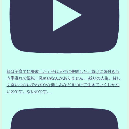
親は子育てに失敗した」子は人生に失敗した。負けに気付きも
う手遅れで逆転一発manなんかありません、 残りの人生、貧し
く食いつないでわずかな楽しみなど見つけて生きていくしかな
いのです。ないのです。