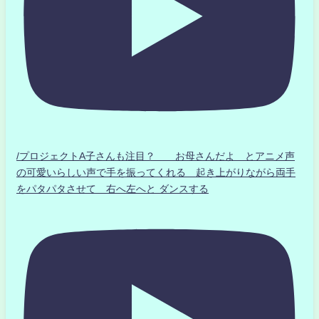
/プロジェクトA子さんも注目？ お母さんだよ とアニメ声
の可愛いらしい声で手を振ってくれる 起き上がりながら両手
をパタパタさせて 右へ左へと ダンスする