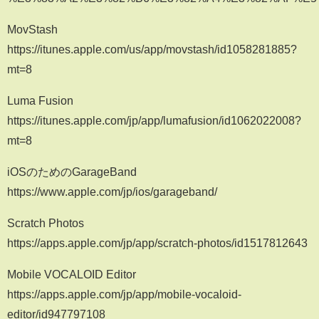
MovStash
https://itunes.apple.com/us/app/movstash/id1058281885?
mt=8
Luma Fusion
https://itunes.apple.com/jp/app/lumafusion/id1062022008?
mt=8
iOSのためのGarageBand
https://www.apple.com/jp/ios/garageband/
Scratch Photos
https://apps.apple.com/jp/app/scratch-photos/id1517812643
Mobile VOCALOID Editor
https://apps.apple.com/jp/app/mobile-vocaloid-
editor/id947797108