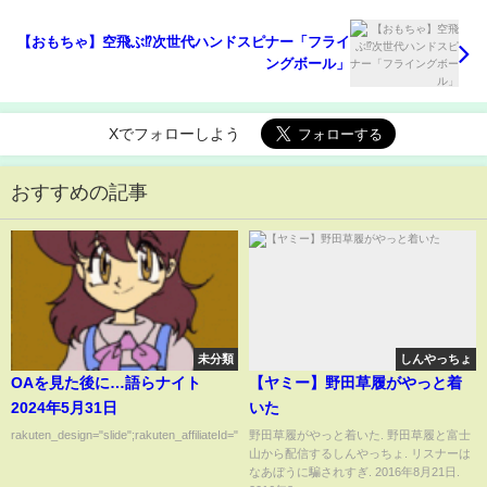
【おもちゃ】空飛ぶ⁉次世代ハンドスピナー「フライ
ングボール」
Xでフォローしよう
おすすめの記事
未分類
しんやっちょ
OAを見た後に…語らナイト
【ヤミー】野田草履がやっと着
2024年5月31日
いた
rakuten_design="slide";rakuten_affiliateId="00ed0224.63...
野田草履がやっと着いた. 野田草履と富士
山から配信するしんやっちょ. リスナーは
なあぼうに騙されすぎ. 2016年8月21日.