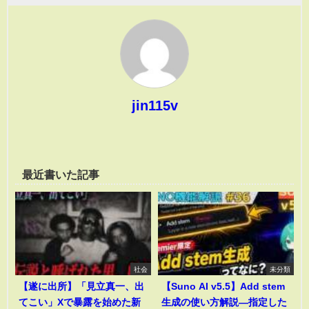
jin115v
最近書いた記事
社会
未分類
【遂に出所】「見立真一、出
【Suno AI v5.5】Add stem
てこい」Xで暴露を始めた新
生成の使い方解説―指定した