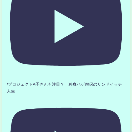
/プロジェクトA子さんも注目？ 独身ハゲ僧侶のサンドイッチ
人生