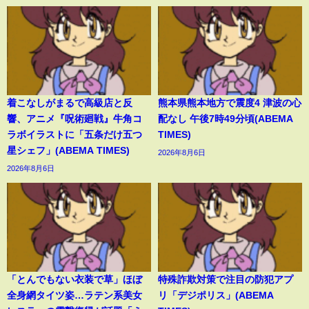
着こなしがまるで高級店と反
熊本県熊本地方で震度4 津波の心
響、アニメ『呪術廻戦』牛角コ
配なし 午後7時49分頃(ABEMA
ラボイラストに「五条だけ五つ
TIMES)
星シェフ」(ABEMA TIMES)
2026年8月6日
2026年8月6日
「とんでもない衣装で草」ほぼ
特殊詐欺対策で注目の防犯アプ
全身網タイツ姿…ラテン系美女
リ「デジポリス」(ABEMA