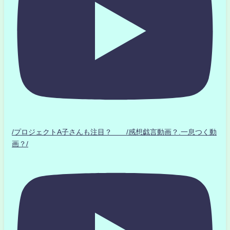
/プロジェクトA子さんも注目？ /感想戯言動画？.一息つく動
画？/