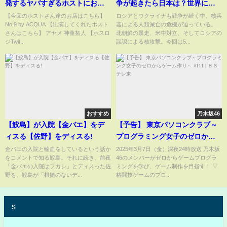
発するヤバすぎるホストにお客
争が起きたら日本は？世界に１
様が激怒
万発以上の核弾頭
【今回のホストさん達のお店はこちら】
ロシアとウクライナも戦争が続く中、核兵
No.9 by ACQUA 【出演してくれたホスト
器による人類滅亡の危機が迫っている。
さんはこちら】 アヤメ 神童拓人 【ホスロ
北朝鮮の暴走、米中対立、そしてロシアの
ジTwit...
誤認による核攻撃。今回は5...
おすすめ
乃木坂46
【鮫島】が入院【金バエ】をデ
【予告】 東京パソコンクラブ～
ィスる【佐野】をディスる!
プログラミング女子のゼロから
ゲーム作り～ #111 | ＢＳテレ東
金バエの入院と輸血をしているという話か
2025年3月7日（金）深夜24時放送 乃木坂
をコメントで知る鮫島。それに続き、前夜
46のメンバーがゼロからゲームプログラ
「金バエの入院はフカシ」とディスった佐
ミングを学び、ゲーム制作を目指す！ ▽
野を、鮫島が「根拠のないデ...
格闘技ゲームのプロ...
s