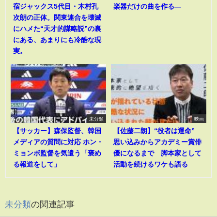
宿ジャックス5代目・木村孔
楽器だけの曲を作る―
次朗の正体。関東連合を壊滅
にハメた“天才的謀略説”の裏
にある、あまりにも冷酷な現
実。
未分類
映画
【サッカー】森保監督、韓国
【佐藤二朗】“役者は運命”
メディアの質問に対応 ホン・
思い込みからアカデミー賞俳
ミョンボ監督を気遣う「褒め
優になるまで 脚本家として
る報道をして」
活動を続けるワケも語る
未分類
の関連記事