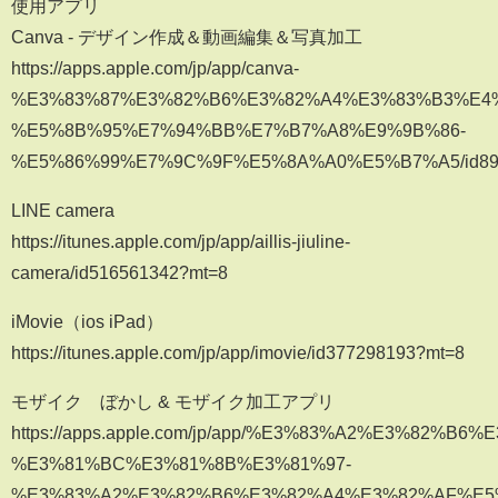
使用アプリ
Canva - デザイン作成＆動画編集＆写真加工
https://apps.apple.com/jp/app/canva-
%E3%83%87%E3%82%B6%E3%82%A4%E3%83%B3%E4
%E5%8B%95%E7%94%BB%E7%B7%A8%E9%9B%86-
%E5%86%99%E7%9C%9F%E5%8A%A0%E5%B7%A5/id89
LINE camera
https://itunes.apple.com/jp/app/aillis-jiuline-
camera/id516561342?mt=8
iMovie（ios iPad）
https://itunes.apple.com/jp/app/imovie/id377298193?mt=8
モザイク ぼかし & モザイク加工アプリ
https://apps.apple.com/jp/app/%E3%83%A2%E3%82%B
%E3%81%BC%E3%81%8B%E3%81%97-
%E3%83%A2%E3%82%B6%E3%82%A4%E3%82%AF%E5%