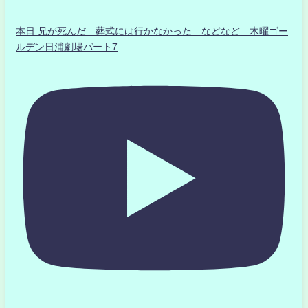
本日 兄が死んだ 葬式には行かなかった などなど 木曜ゴー
ルデン日浦劇場パート7