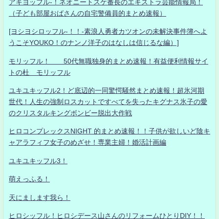
アキヨッフル-！ネオニートスケ番長のエキストラ芸能情報局！
（子ども部屋おばさんの自宅警備員的まとめ速報）
[ヨシヨシロッフル-！！-素浪人勇者カツオンの未解決事件簿へよ
うこそYOUKO！のナンノ洋子のはなしは信じるな編）]
モリッフル！ 50代無職独身的まとめ速報！有益便利情報サイ
トの杜 モリッフル
ユキユキッフル2！ど底辺的一同驚愕騒然まとめ速報！超氷河期
世代！人生の強制ロスカットですべてを失ったキグナス氷子の愛
のクリスタルキングボンビー脱出大作戦
ヒロコンプレックスNIGHT 的まとめ速報！！子供が欲しいど陰キ
ャアラフィフ女子のめざせ！専業主婦！婚活計画編
ユキユキッフル3！
萌えっふる！
天にまします我ら！
ヒロシッフル！ヒロシデース山さんのリフォームひとりDIY！！