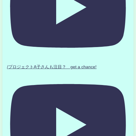
/プロジェクトA子さんも注目？ get a chance!