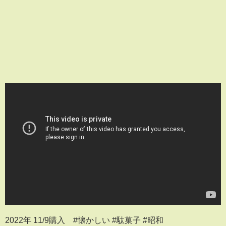
2022年 11/9購入 #懐かしい #駄菓子 #昭和