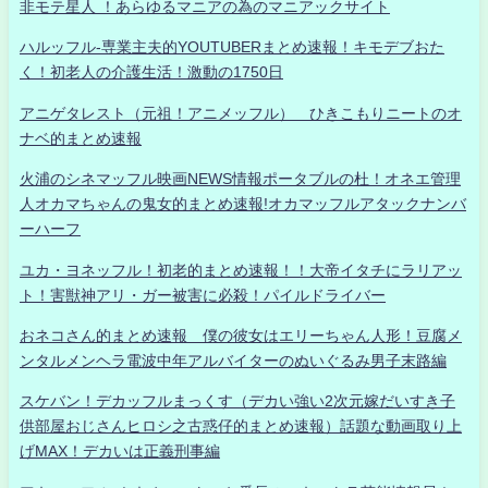
非モテ星人 ！あらゆるマニアの為のマニアックサイト
ハルッフル-専業主夫的YOUTUBERまとめ速報！キモデブおた
く！初老人の介護生活！激動の1750日
アニゲタレスト（元祖！アニメッフル） ひきこもりニートのオ
ナベ的まとめ速報
火浦のシネマッフル映画NEWS情報ポータブルの杜！オネエ管理
人オカマちゃんの鬼女的まとめ速報!オカマッフルアタックナンバ
ーハーフ
ユカ・ヨネッフル！初老的まとめ速報！！大帝イタチにラリアッ
ト！害獣神アリ・ガー被害に必殺！パイルドライバー
おネコさん的まとめ速報 僕の彼女はエリーちゃん人形！豆腐メ
ンタルメンヘラ電波中年アルバイターのぬいぐるみ男子末路編
スケバン！デカッフルまっくす（デカい強い2次元嫁だいすき子
供部屋おじさんヒロシ之古惑仔的まとめ速報）話題な動画取り上
げMAX！デカいは正義刑事編