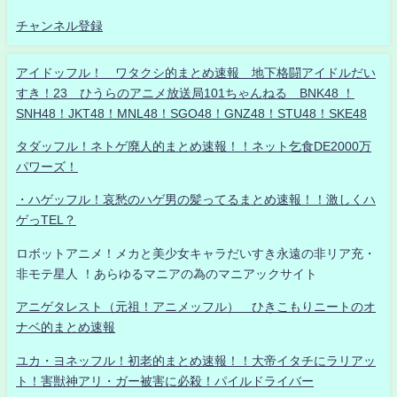
チャンネル登録
アイドッフル！ ワタクシ的まとめ速報 地下格闘アイドルだい
すき！23 ひうらのアニメ放送局101ちゃんねる BNK48 ！
SNH48！JKT48！MNL48！SGO48！GNZ48！STU48！SKE48
タダッフル！ネトゲ廃人的まとめ速報！！ネット乞食DE2000万
パワーズ！
・ハゲッフル！哀愁のハゲ男の髪ってるまとめ速報！！激しくハ
ゲっTEL？
ロボットアニメ！メカと美少女キャラだいすき永遠の非リア充・
非モテ星人 ！あらゆるマニアの為のマニアックサイト
アニゲタレスト（元祖！アニメッフル） ひきこもりニートのオ
ナベ的まとめ速報
ユカ・ヨネッフル！初老的まとめ速報！！大帝イタチにラリアッ
ト！害獣神アリ・ガー被害に必殺！パイルドライバー