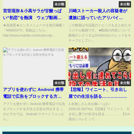
未分類
未分類
宮世琉弥＆小高サラが甘酸っぱ
川崎ストーカー殺人の容疑者が
い“初恋”を熱演 ウェブ動画
遺族に語っていたアリバイ
「打ちあがれ初恋花火」が公開
ww【2chまとめ】【2chスレ】
★高画質★エンタメニュースを毎日掲載！
この動画は今話題のトピックをまとめたオ
「MAiDiGiTV」登録はこちら↓
リジナル動画です。 ■動画の内容について
【5chスレ】
http://www.youtube.com/subscript...
動画のシナリオは2ch(5ch)のスレッドをモ
チーフとしてい...
未分類
未分類
アプリを使わずに Android 携帯
【悲報】ワイニート、引き出し
電話で広告をブロックする方法 ||
屋での生活を語る……………
広告を停止する
【2ch面白いスレ】
アプリを使わずに Android 携帯電話で広告
1:名無しさん＠お腹いっぱい
をブロックする方法 || 広告を停止する こ
2026.03.26(Thu) 【悲報】ワイニート、引
のビデオでは、Android スマートフォンか
き出し屋での生活を語る……………【2ch
ら...
面白いスレ】って...