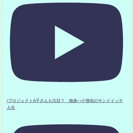
/プロジェクトA子さんも注目？ 独身ハゲ僧侶のサンドイッチ
人生