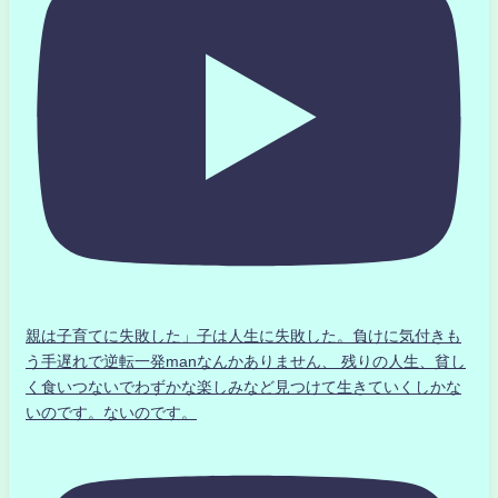
親は子育てに失敗した」子は人生に失敗した。負けに気付きも
う手遅れで逆転一発manなんかありません、 残りの人生、貧し
く食いつないでわずかな楽しみなど見つけて生きていくしかな
いのです。ないのです。