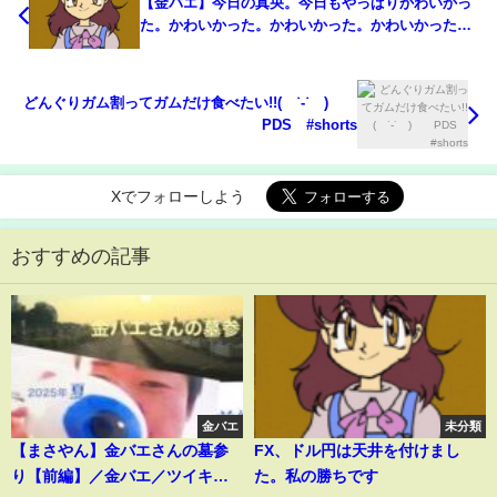
【金バエ】今日の真央。今日もやっぱりかわいかっ
た。かわいかった。かわいかった。かわいかった。
かわいかった。金バエ。今日も真央かわいいいいい
いいいいいいいいいアイドル真央の事を教えちゃう
コーナー。アイドル
どんぐりガム割ってガムだけ食べたい!!( ˙-˙ )
PDS #shorts
Xでフォローしよう
おすすめの記事
金バエ
未分類
【まさやん】金バエさんの墓参
FX、ドル円は天井を付けまし
り【前編】／金バエ／ツイキャ
た。私の勝ちです