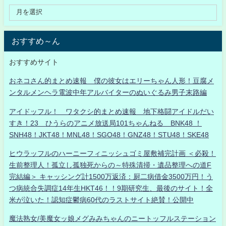
おすすめ～ん
おすすめサイト
おネコさん的まとめ速報 僕の彼女はエリーちゃん人形！豆腐メ
ンタルメンヘラ電波中年アルバイターのぬいぐるみ男子末路編
アイドッフル！ ワタクシ的まとめ速報 地下格闘アイドルだい
すき！23 ひうらのアニメ放送局101ちゃんねる BNK48 ！
SNH48！JKT48！MNL48！SGO48！GNZ48！STU48！SKE48
ヒウラッフルのハーニーフィニッシュゴミ屋敷補完計画 ＜必殺！
生前整理人！孤立し孤独死からの～特殊清掃・遺品整理への道F
完結編＞ キャッシング計1500万返済：厨二病借金3500万円！う
つ病統合失調症14年生HKT46！！9期研究生、最後のサイト！全
米が泣いた！認知症鬱病60代のラストサイト絶賛！公開中
魔法熟女/美魔女ッ娘メグみみちゃんのニートッフルステーション