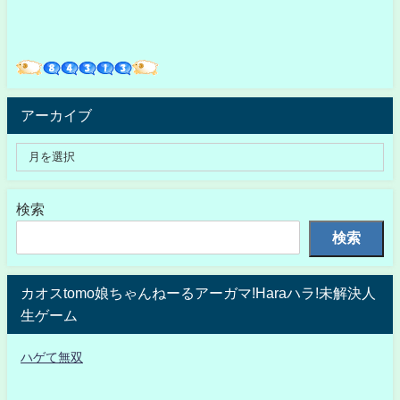
アーカイブ
検索
検索
カオスtomo娘ちゃんねーるアーガマ!Haraハラ!未解決人
生ゲーム
ハゲて無双