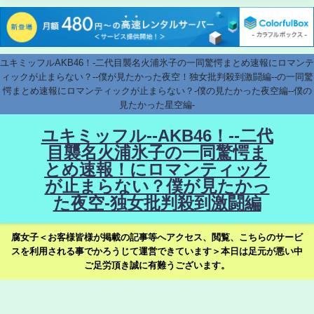
ユキミッフルAKB46！-二代目襲名火浦氷子の一同驚愕まとめ速報にロマンテ
ィックが止まらない？--僕が見たかった夜空！独女批判殺到激闘編--の一同驚
愕まとめ速報にロマンティックが止まらない？-僕の見たかった夜空編--僕の
見たかった星空編-
ユキミッフル--AKB46！--二代
目襲名火浦氷子の一同驚愕ま
とめ速報！にロマンティック
が止まらない？僕が見たかっ
た夜空-独女批判殺到激闘編
腐女子＜お客様皆様が掲載の記事等へアクセス、閲覧、こちらのサービ
スを利用される事でかろうじて運営できています＞本日は足元が悪い中
ご足労頂き誠に有難うございます。