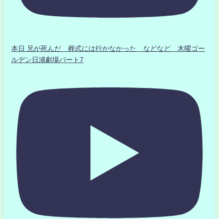
本日 兄が死んだ 葬式には行かなかった などなど 木曜ゴー
ルデン日浦劇場パート7