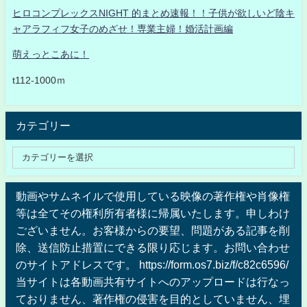
ヒロコンプレックスNIGHT 的まとめ速報！！子供が欲しいど陰キ
ャアラフィフ女子のめざせ！専業主婦！婚活計画編
萌えっとこあに！
t112-1000ｍ
カテゴリー
動画やサムネイルで使用している映像の著作権や肖像権
等は全てその権利所有者様に帰属いたします。申しわけ
ございません。お客様からの要望、問題がある記事を削
除、送信防止措置にできる限り応じます。お問い合わせ
のサイトアドレスです。 https://form.os7.biz/f/c82c6596/
当サイトは各動画共有サイトへのアップロードは行なっ
ておりません、著作権の侵害を目的としていません、埋