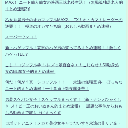
MAX！ ニート仙人仙女の映画三昧老後生活！（無職孤独居老人的
まとめ速報Z)]
乙女系腐男子のオカマッフルMAX2- FX！オ・カマトレーダーの
逆襲！！ 極道のオカマたち編（おもしろ動画まとめ速報）
スーパーウンコ！
新・ハゲッフル！哀愁のハゲ男の髪ってるまとめ速報！！激しく
ハゲっTEL？
こじ！コジッフル@！-レズっ娘百合ネエ！こじらせ！50独身処
女のBL腐女子的まとめ速報-
何だ！何が？真・シロッフル！！ 永遠の無職童貞- ぼっちな
ニート的まとめ速報！一生童貞上等夜露死苦！
男装スケバン女子！スケッフルまっくす！（新・ナンノひゃくし
きっ!！ビー玉のおいぬさん的まとめ速報） 話題な事件からおも
しろ動画まで取り上げまっくす
ロボットアニメ！メカと美少女キャラだいすき永遠の非リア充・