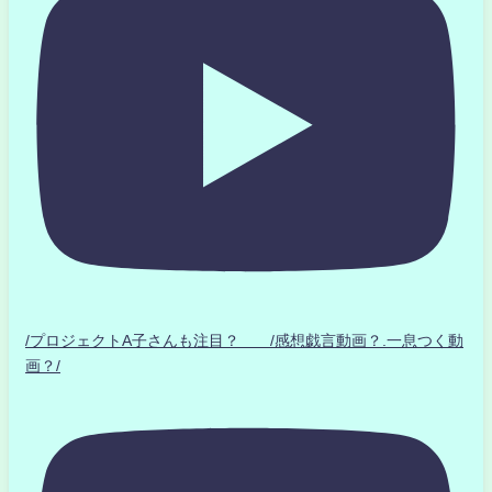
/プロジェクトA子さんも注目？ /感想戯言動画？.一息つく動
画？/