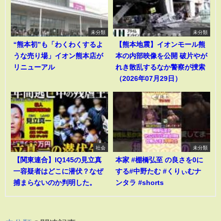
未分類
未分類
“熊本初”も「わくわくするよ
【熊本地震】イオンモール熊
うな売り場」イオン熊本店が
本の内部映像を公開 破片やが
リニューアル
れき散乱するなか警察が捜索
（2026年07月29日）
社会
未分類
【関東連合】IQ145の見立真
本家 #棚橋弘至 の良さを0に
一容疑者はどこに潜伏？なぜ
する#中野たむ #くりぃむナ
捕まらないのか判明した。
ンタラ #shorts