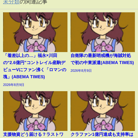
未分類
の関連記事
「着差以上の…」福永×川田
自衛隊の最新哨戒機が海賊対処
の“2.6億円”コントレイル産駒デ
で初の中東派遣(ABEMA TIMES)
ビューVにファン沸く「ロマンの
2026年8月9日
塊」(ABEMA TIMES)
2026年8月9日
支援物資どう届ける？ラストワ
クラファン1億円達成も支持率は