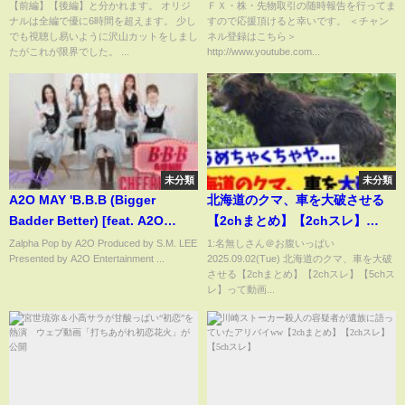
ス ／8月24日
【前編】【後編】と分かれます。 オリジ
ＦＸ・株・先物取引の随時報告を行ってま
ナルは全編で優に6時間を超えます。 少し
すので応援頂けると幸いです。 ＜チャン
でも視聴し易いように沢山カットをしまし
ネル登録はこちら＞
たがこれが限界でした。 ...
http://www.youtube.com...
未分類
未分類
A2O MAY 'B.B.B (Bigger
北海道のクマ、車を大破させる
Badder Better) [feat. A2O
【2chまとめ】【2chスレ】
LTG]' Cheering Guide
【5chスレ】
Zalpha Pop by A2O Produced by S.M. LEE
1:名無しさん＠お腹いっぱい
Presented by A2O Entertainment ...
2025.09.02(Tue) 北海道のクマ、車を大破
させる【2chまとめ】【2chスレ】【5chス
レ】って動画...