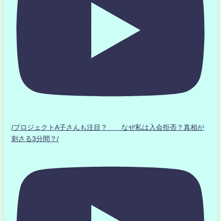
/プロジェクトA子さんも注目？ なぜ私は入会拒否？真相が
刺さる3分間？/