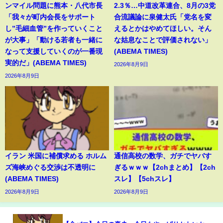
ンマイル問題に熊本・八代市長
2.3％…中道改革連合、8月の3党
「我々が町内会長をサポート
合流議論に泉健太氏「党名を変
し”毛細血管”を作っていくこと
えるとかはやめてほしい。そん
が大事」「動ける若者も一緒に
な姑息なことで評価されない」
なって支援していくのが一番現
(ABEMA TIMES)
実的だ」(ABEMA TIMES)
2026年8月9日
2026年8月9日
イラン 米国に補償求める ホルム
通信高校の数学、ガチでヤバす
ズ海峡めぐる交渉は不透明に
ぎるｗｗｗ【2chまとめ】【2ch
(ABEMA TIMES)
スレ】【5chスレ】
2026年8月9日
2026年8月9日