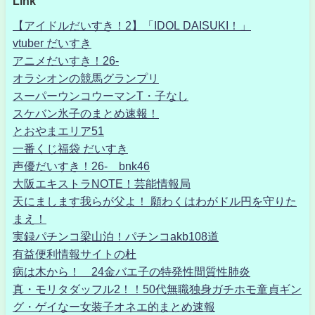
Link
【アイドルだいすき！2】「IDOL DAISUKI！」
vtuber だいすき
アニメだいすき！26-
オラシオンの競馬グランプリ
スーパーウンコウーマンT・子なし
スケバン氷子のまとめ速報！
とおやまエリア51
一番くじ福袋 だいすき
声優だいすき！26- bnk46
大阪エキストラNOTE！芸能情報局
天にまします我らが父よ！ 願わくはわがドル円を守りた
まえ！
実録パチンコ梁山泊！パチンコakb108道
有益便利情報サイトの杜
病は木から！ 24金バエ子の特発性間質性肺炎
真・モリタダッフル2！！50代無職独身ガチホモ童貞ギン
グ・ゲイなー女装子オネエ的まとめ速報