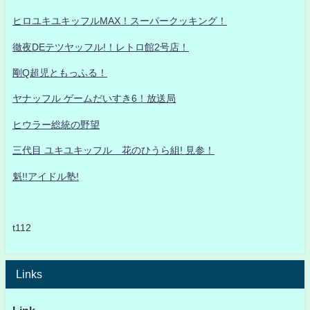
ヒロユキユキッフルMAX！スーパークッキング！
徹夜DEテツヤッフル!！レトロ館2号店！
剛Q超児ともっふる！
ヤナッフル ゲームだいすき6！放送局
ヒウラー総統の野望
三代目 ユキユキッフル 花のひうら組! 見参！
魁!!アイドル塾!
t112
Links