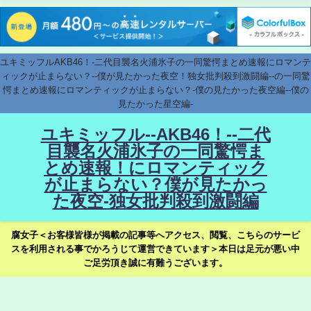
ユキミッフルAKB46！-二代目襲名火浦氷子の一同驚愕まとめ速報にロマンテ
ィックが止まらない？--僕が見たかった夜空！独女批判殺到激闘編--の一同驚
愕まとめ速報にロマンティックが止まらない？-僕の見たかった夜空編--僕の
見たかった星空編-
ユキミッフル--AKB46！--二代
目襲名火浦氷子の一同驚愕ま
とめ速報！にロマンティック
が止まらない？僕が見たかっ
た夜空-独女批判殺到激闘編
腐女子＜お客様皆様が掲載の記事等へアクセス、閲覧、こちらのサービ
スを利用される事でかろうじて運営できています＞本日は足元が悪い中
ご足労頂き誠に有難うございます。