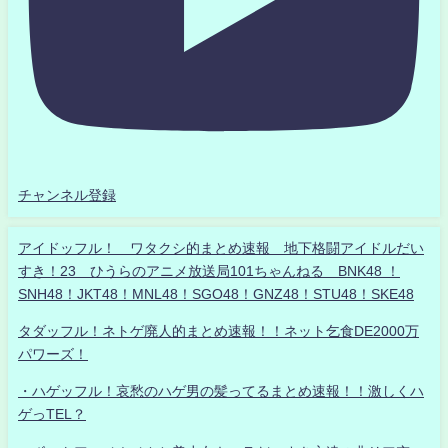
チャンネル登録
アイドッフル！ ワタクシ的まとめ速報 地下格闘アイドルだい
すき！23 ひうらのアニメ放送局101ちゃんねる BNK48 ！
SNH48！JKT48！MNL48！SGO48！GNZ48！STU48！SKE48
タダッフル！ネトゲ廃人的まとめ速報！！ネット乞食DE2000万
パワーズ！
・ハゲッフル！哀愁のハゲ男の髪ってるまとめ速報！！激しくハ
ゲっTEL？