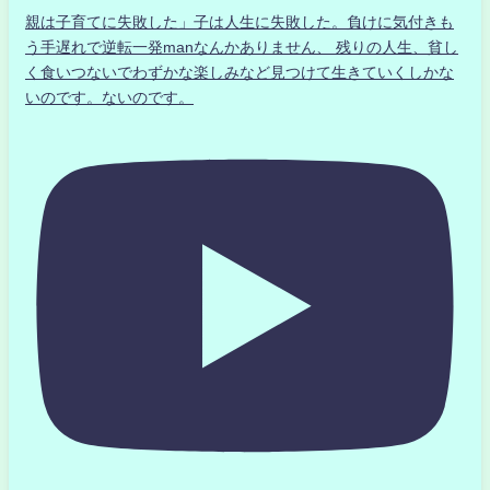
親は子育てに失敗した」子は人生に失敗した。負けに気付きも
う手遅れで逆転一発manなんかありません、 残りの人生、貧し
く食いつないでわずかな楽しみなど見つけて生きていくしかな
いのです。ないのです。