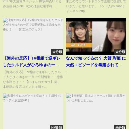
2017年大清算スペシャル 欅坂46ぬいぐる
来たのでカウントドウンで直前に復習して
弁護士から渡された！～」
み企画 絆がNO.1なのは誰だ選手権 ...
いきたいと思います。 インド人youtubeチ
2025/06/20号【多摩川唯我スー
ャンネル http...
ツケース事件】
未分類
未分類
【海外の反応】TV番組で逆ギレ
なんで知ってるの？ 大賀 彩姫 に
したクルド人がひろゆきの一言
天然エピソードを暴露されてい
で公開処刑に！悲惨な末路と
た 近藤 沙樹 AKB48 20期研究生
【海外の反応】TV番組で逆ギレしたクル
...
ド人がひろゆきの一言で公開処刑に！悲惨
は・・【にほんのチカラ】
kondo saki 川村 結衣
な末路とは・・【にほんのチカラ】 尚、
kawamura yui 丸山 ひなた 血液
本動画の反応コメントは個々...
型 D型
NMB48
未分類