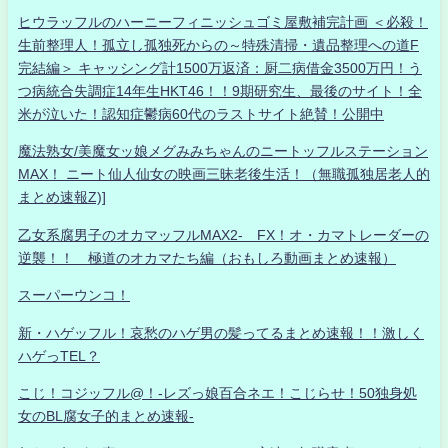
ヒウラッフルのハーニーフィニッシュゴミ屋敷補完計画 ＜必殺！
生前整理人！孤立し孤独死からの～特殊清掃・遺品整理への道F
完結編＞ キャッシング計1500万返済：厨二病借金3500万円！う
つ病統合失調症14年生HKT46！！9期研究生、最後のサイト！全
米が泣いた！認知症鬱病60代のラストサイト絶賛！公開中
魔法熟女/美魔女ッ娘メグみみちゃんのニートッフルステーション
MAX！ ニート仙人仙女の映画三昧老後生活！（無職孤独居老人的
まとめ速報Z)]
乙女系腐男子のオカマッフルMAX2- FX！オ・カマトレーダーの
逆襲！！ 極道のオカマたち編（おもしろ動画まとめ速報）
スーパーウンコ！
新・ハゲッフル！哀愁のハゲ男の髪ってるまとめ速報！！激しく
ハゲっTEL？
こじ！コジッフル@！-レズっ娘百合ネエ！こじらせ！50独身処
女のBL腐女子的まとめ速報-