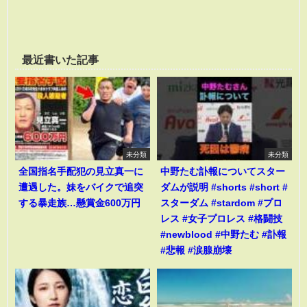
最近書いた記事
未分類
未分類
全国指名手配犯の見立真一に
中野たむ訃報についてスター
遭遇した。妹をバイクで追突
ダムが説明 #shorts #short #
する暴走族…懸賞金600万円
スターダム #stardom #プロ
レス #女子プロレス #格闘技
#newblood #中野たむ #訃報
#悲報 #涙腺崩壊