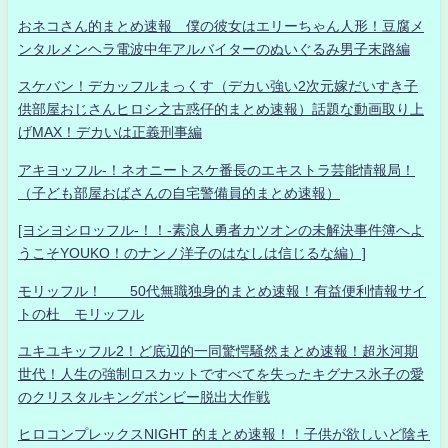
おネコさん的まとめ速報 僕の彼女はエリーちゃん人形！豆腐メ
ンタルメンヘラ電波中年アルバイターのぬいぐるみ男子末路編
スケバン！デカッフルまっくす（デカい強い2次元嫁だいすき子
供部屋おじさんヒロシ之古惑仔的まとめ速報）話題な動画取り上
げMAX！デカいは正義刑事編
アキヨッフル-！ネオニートスケ番長のエキストラ芸能情報局！
（子ども部屋おばさんの自宅警備員的まとめ速報）
[ヨシヨシロッフル-！！-素浪人勇者カツオンの未解決事件簿へよ
うこそYOUKO！のナンノ洋子のはなしは信じるな編）]
モリッフル！ 50代無職独身的まとめ速報！有益便利情報サイ
トの杜 モリッフル
ユキユキッフル2！ど底辺的一同驚愕騒然まとめ速報！超氷河期
世代！人生の強制ロスカットですべてを失ったキグナス氷子の愛
のクリスタルキングボンビー脱出大作戦
ヒロコンプレックスNIGHT 的まとめ速報！！子供が欲しいど陰キ