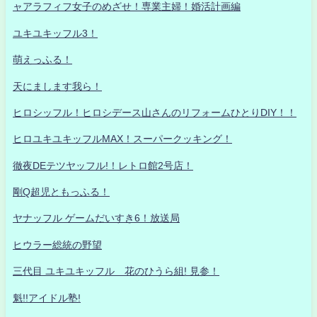
ャアラフィフ女子のめざせ！専業主婦！婚活計画編
ユキユキッフル3！
萌えっふる！
天にまします我ら！
ヒロシッフル！ヒロシデース山さんのリフォームひとりDIY！！
ヒロユキユキッフルMAX！スーパークッキング！
徹夜DEテツヤッフル!！レトロ館2号店！
剛Q超児ともっふる！
ヤナッフル ゲームだいすき6！放送局
ヒウラー総統の野望
三代目 ユキユキッフル 花のひうら組! 見参！
魁!!アイドル塾!