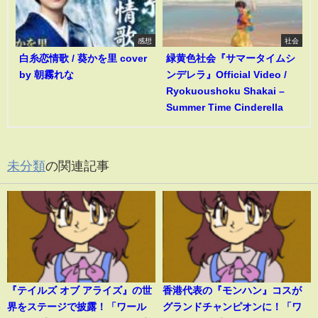
感想
社会
白糸恋情歌 / 葵かを里 cover
緑黄色社会『サマータイムシ
by 朝霧れな
ンデレラ』Official Video /
Ryokuoushoku Shakai –
Summer Time Cinderella
未分類
の関連記事
『テイルズ オブ アライズ』の世
香港代表の『モンハン』コスが
界をステージで披露！「ワール
グランドチャンピオンに！「ワ