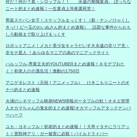
何だ！何が？真・シロッフル！！ 永遠の無職童貞- ぼっちな
ニート的まとめ速報！一生童貞上等夜露死苦！
男装スケバン女子！スケッフルまっくす！（新・ナンノひゃくし
きっ!！ビー玉のおいぬさん的まとめ速報） 話題な事件からおも
しろ動画まで取り上げまっくす
ロボットアニメ！メカと美少女キャラだいすき永遠の非リア充・
非モテ星人 ！あらゆるマニアの為のマニアックサイト
ハルッフル-専業主夫的YOUTUBERまとめ速報！キモデブおた
く！初老人の介護生活！激動の1750日
アニゲタレスト（元祖！アニメッフル） ひきこもりニートのオ
ナベ的まとめ速報
火浦のシネマッフル映画NEWS情報ポータブルの杜！オネエ管理
人オカマちゃんの鬼女的まとめ速報!オカマッフルアタックナンバ
ーハーフ
ユカ・ヨネッフル！初老的まとめ速報！！大帝イタチにラリアッ
ト！害獣神アリ・ガー被害に必殺！パイルドライバー