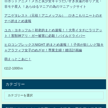
ロボットアニメ！メカと美少女キャラだいすき永遠の非リア充・
非モテ星人 ！あらゆるマニアの為のマニアックサイト
アニゲタレスト（元祖！アニメッフル） ひきこもりニートのオ
ナベ的まとめ速報
ユカ・ヨネッフル！初老的まとめ速報！！大帝イタチにラリアッ
ト！害獣神アリ・ガー被害に必殺！パイルドライバー
ヒロコンプレックスNIGHT 的まとめ速報！！子供が欲しいど陰キ
ャアラフィフ女子のめざせ！専業主婦！婚活計画編
萌えっとこあに！
t112-1000ｍ
カテゴリー