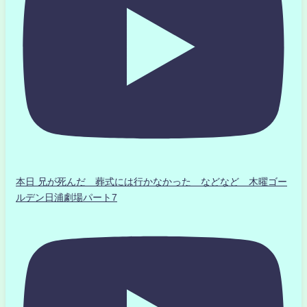
本日 兄が死んだ 葬式には行かなかった などなど 木曜ゴー
ルデン日浦劇場パート7