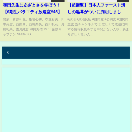
和田先生にあざとさを学ぼう！
【超衝撃】日本人ファースト潰
【9期生バラエティ放送室#45】
しの黒幕がついに判明しまし
た。
出演：青原和花、板垣心和、衣笠彩実、田
#政治 #政治反応 #自民党 #公明党 #国民民
中美空、西由真、西島梨央、西田帆花、舟
主党 当チャンネルでは 忙しくて政治に関
橋礼菜、吉見純音 和田海佑 MC：豪快キ
する情報収集をする時間がない人や、あま
ャプテン NMB48 O...
り詳しく無い人...
s