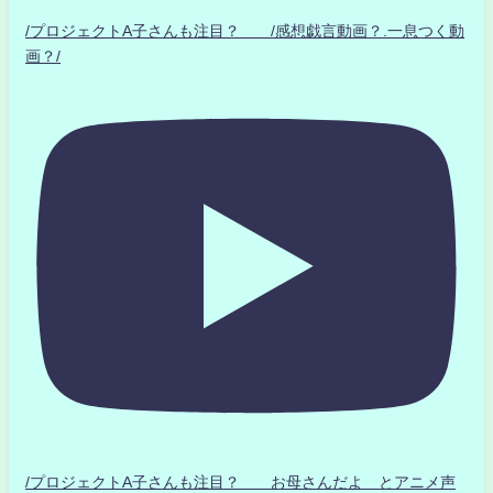
/プロジェクトA子さんも注目？ /感想戯言動画？.一息つく動
画？/
/プロジェクトA子さんも注目？ お母さんだよ とアニメ声