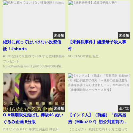
未分類
未分類
絶対に買ってはいけない投資信
【未解決事件】綾瀬母子殺人事
託！#shorts
件
#LINE登録で米国株でFIREする教材動画を
VOICEVOX:青山龍星...
プレゼント
https://landing.lineml.jp/r/1655942806-Bn...
未分類
金バエ
O.A無期限先延ばし 欅坂46 ぬい
【インド人】（前編）「西高昌
ぐるみ企画 5分版
浩（Mikuパパ）初公判直前の便
り！～検察の総合捜査報告書を
2017.12.25 # 111 年末恒例企画 欅坂46
（まえがき） 裁判まで約１ヶ月に迫って