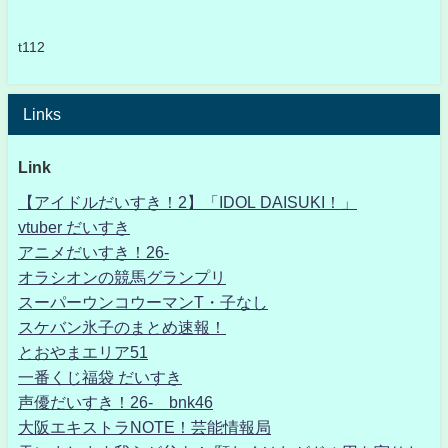
t112
Links
Link
【アイドルだいすき！2】「IDOL DAISUKI！」
vtuber だいすき
アニメだいすき！26-
オラシオンの競馬グランプリ
スーパーウンコウーマンT・子なし
スケバン氷子のまとめ速報！
とおやまエリア51
一番くじ福袋 だいすき
声優だいすき！26- bnk46
大阪エキストラNOTE！芸能情報局