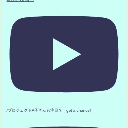
/プロジェクトA子さんも注目？ get a chance!