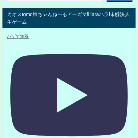
カオスtomo娘ちゃんねーるアーガマ!Haraハラ!未解決人
生ゲーム
ハゲて無双