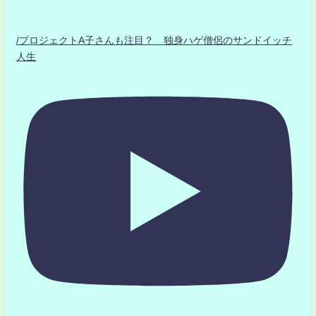
/プロジェクトA子さんも注目？ 独身ハゲ僧侶のサンドイッチ
人生