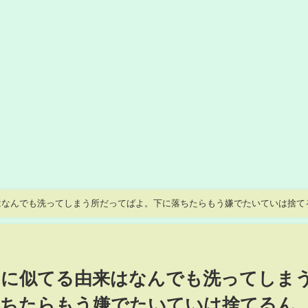
はなんでも洗ってしまう所だってばよ。下に落ちたらもう嫌でたいていは捨て
いのよね～ウンゲロはばい菌数億個ｗ真央ちゃん、金バエ嘔吐時高速回避だ！
希望かも
マに似てる由来はなんでも洗ってしま
落ちたらもう嫌でたいていは捨てるん