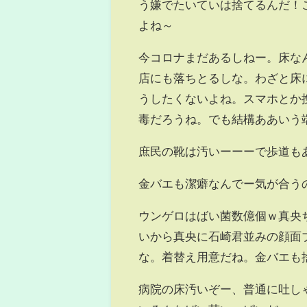
う嫌でたいていは捨てるんだ！
よね～
今コロナまだあるしねー。床な
店にも落ちとるしな。わざと床
うしたくないよね。スマホとか
毒だろうね。でも結構ああいう
庶民の靴は汚いーーーで歩道も
金バエも潔癖なんでー気が合う
ウンゲロはばい菌数億個ｗ真央
いから真央に石崎君並みの顔面
な。着替え用意だね。金バエも
病院の床汚いぞー、普通に吐し