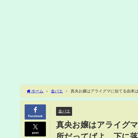
ホーム
金バエ
真央お嬢はアライグマに似てる由来
だ！これわかるー！でも貧乏人な私は捨てたくても捨てれな
は寝間着汚したくないから真央に石崎君並みの顔面ブロック
金バエ
Facebook
真央お嬢はアライグ
post
所だってばよ。下に