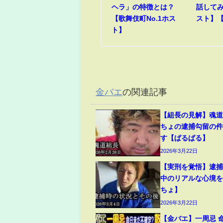
ヘラ」の特徴とは？
話して
【歌舞伎町No.1ホス
スト】
ト】
金バエ
の関連記事
【組長の見解】魂
ちょの逮捕勾留の
す【ぱるぱる】
2026年3月22日
【実刑を覚悟】逮
中のリアルな心境
ちょ】
2026年3月22日
【金バエ】一周忌 