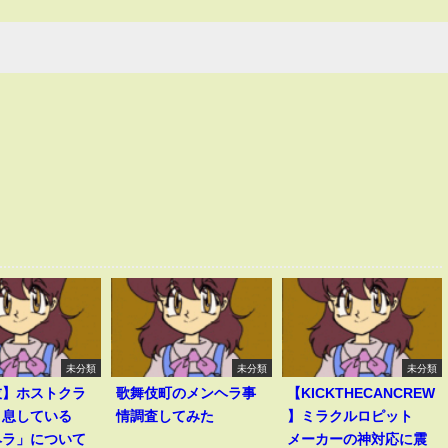
未分類
未分類
未分類
伎】ホストクラ
歌舞伎町のメンヘラ事
【KICKTHECANCREW
く息している
情調査してみた
】ミラクルロピット
ヘラ」について
メーカーの神対応に震