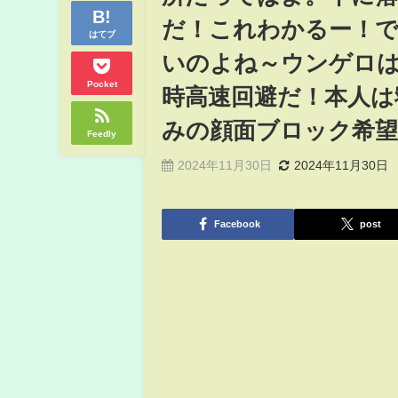
だ！これわかるー！
はてブ
いのよね～ウンゲロは
Pocket
時高速回避だ！本人は
みの顔面ブロック希
Feedly
2024年11月30日
2024年11月30日
Facebook
post