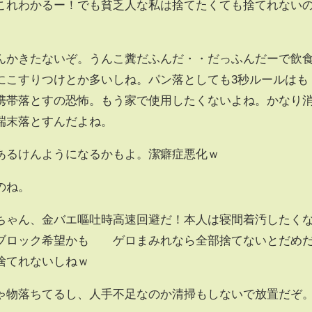
これわかるー！でも貧乏人な私は捨てたくても捨てれない
んかきたないぞ。うんこ糞だふんだ・・だっふんだーで飲
にこすりつけとか多いしね。パン落としても3秒ルールはも
携帯落とすの恐怖。もう家で使用したくないよね。かなり
端末落とすんだよね。
あるけんようになるかもよ。潔癖症悪化ｗ
のね。
ちゃん、金バエ嘔吐時高速回避だ！本人は寝間着汚したく
ブロック希望かも ゲロまみれなら全部捨てないとだめ
捨てれないしねｗ
ゃ物落ちてるし、人手不足なのか清掃もしないで放置だぞ