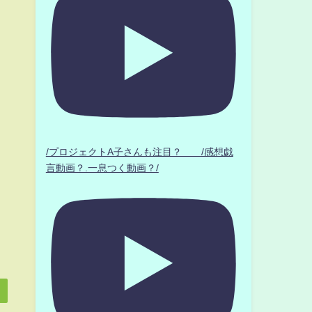
/プロジェクトA子さんも注目？ /感想戯
言動画？.一息つく動画？/