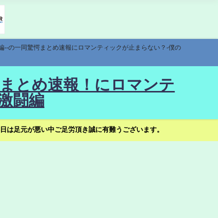
編--の一同驚愕まとめ速報にロマンティックが止まらない？-僕の
驚愕まとめ速報！にロマンテ
激闘編
日は足元が悪い中ご足労頂き誠に有難うございます。