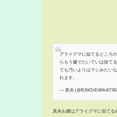
アライグマに似てるところの
らもう嫌でたいていは捨て
ても汚いよりはマシみたい
れます。
— 真央 (@BJbfZsEdWu8736
真央お嬢はアライグマに似てる