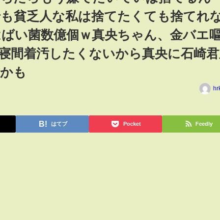
でも貧乏人な私は捨てたくても捨てれ
ばい菌数億個ｗ真央ちゃん、金バエ
寝間着汚したくないから真央に石崎君
望かも
hr
はてブ
Pocket
Feedly