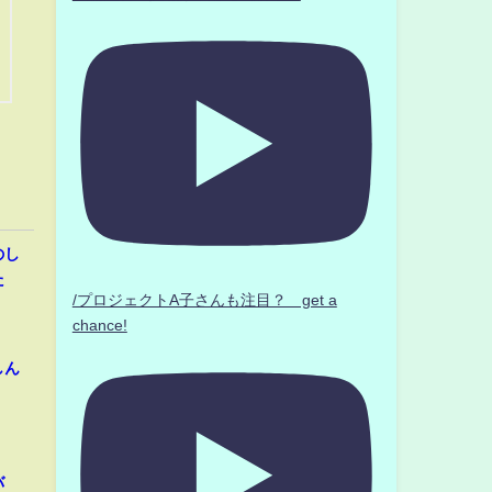
のし
た
/プロジェクトA子さんも注目？ get a
chance!
しん
バ