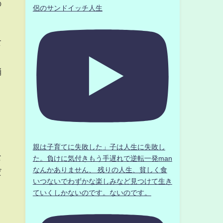
の
侶のサンドイッチ人生
食
消
親は子育てに失敗した」子は人生に失敗し
な
た。負けに気付きもう手遅れで逆転一発man
なんかありません、 残りの人生、貧しく食
だ
いつないでわずかな楽しみなど見つけて生き
ていくしかないのです。ないのです。
。