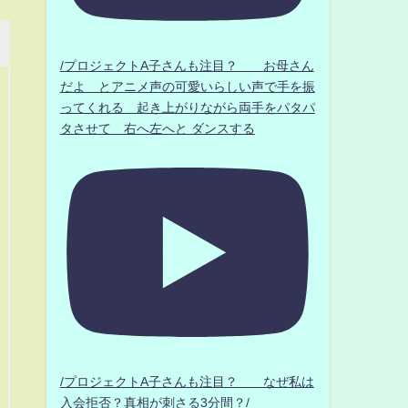
/プロジェクトA子さんも注目？ お母さん
だよ とアニメ声の可愛いらしい声で手を振
ってくれる 起き上がりながら両手をパタパ
タさせて 右へ左へと ダンスする
/プロジェクトA子さんも注目？ なぜ私は
入会拒否？真相が刺さる3分間？/