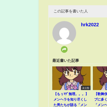
この記事を書いた人
hrk2022
最近書いた記事
未分類
【もぅﾏﾁﾞ無理。。。】
【歌舞
メンヘラを知り尽くし
ブに多
た男たちが語る「メン
「メン