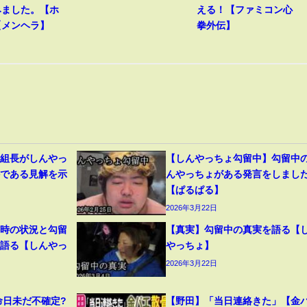
みました。【ホ
える！【ファミコン心
【メンヘラ】
拳外伝】
道組長がしんやっ
【しんやっちょ勾留中】勾留中
件である見解を示
んやっちょがある発言をしまし
【ぱるぱる】
2026年3月22日
捕時の状況と勾留
【真実】勾留中の真実を語る【
を語る【しんやっ
やっちょ】
2026年3月22日
命日未だ不確定?
【野田】「当日連絡きた」【金