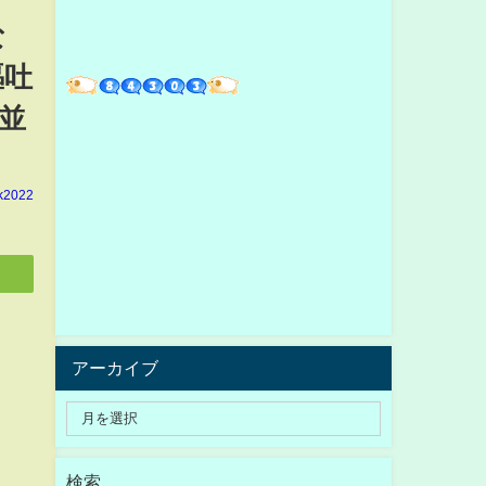
な
嘔吐
並
k2022
アーカイブ
検索