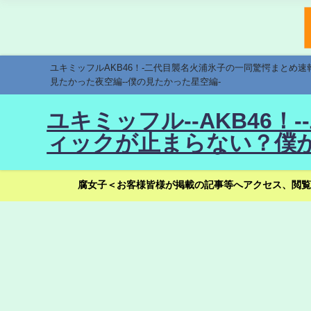
ユキミッフルAKB46！-二代目襲名火浦氷子の一同驚愕まとめ
見たかった夜空編--僕の見たかった星空編-
ユキミッフル--AKB46
ィックが止まらない？僕が
腐女子＜お客様皆様が掲載の記事等へアクセス、閲覧