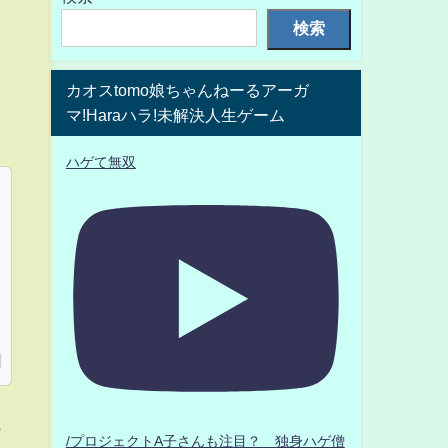
検索
カオスtomo娘ちゃんねーるアーガ
マ!Haraハラ!未解決人生ゲーム
ハゲて無双
も
/プロジェクトA子さんも注目？ 独身ハゲ僧