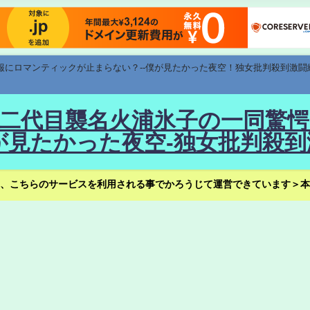
速報にロマンティックが止まらない？--僕が見たかった夜空！独女批判殺到激闘
！--二代目襲名火浦氷子の一同
見たかった夜空-独女批判殺到
、こちらのサービスを利用される事でかろうじて運営できています＞本