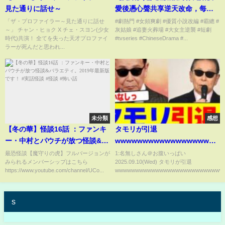
見た通りに話せ～
愛後憑心聲共享逆天改命，每一
次功德累積都讓她在軍區大院熠
「ザ・プロファイラー～見た通りに話せ
#劇熱門 #女頻爽劇 #優質小說改編 #霸總 #
～」 チャン・ヒョク X チェ・スヨン(少女
灰姑娘 #追妻火葬場 #大女主逆襲 #短劇
熠生輝，光芒無法掩蓋！#熱播短
時代)共演！ 全てを失った天才プロファイ
#tvseries #ChineseDrama #...
劇#霸道總裁#甜寵#先婚後愛
ラーが死んだと思われ...
未分類
感想
【冬の華】怪談16話 ：ファンキ
タモリが引退
ー・中村とパウチが放つ怪談&バ
wwwwwwwwwwwwwwwwwwww
ラエティ。2019年最新版です！
まとめ】【2chスレ】【5chス
最恐怪談【魔守りの虎】フルバージョンが
1:名無しさん＠お腹いっぱい
みられるメンバーシップはこちら
2025.09.10(Wed) タモリが引退
#実話怪談 #怪談 #怖い話
レ】
https://www.youtube.com/channel/UCo...
wwwwwwwwwwwwwwwwwwwwwwwwwwww
s