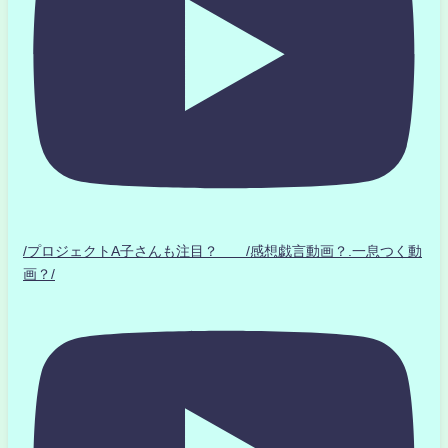
/プロジェクトA子さんも注目？ /感想戯言動画？.一息つく動
画？/