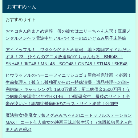
おすすめ～ん
おすすめサイト
おネコさん的まとめ速報 僕の彼女はエリーちゃん人形！豆腐メ
ンタルメンヘラ電波中年アルバイターのぬいぐるみ男子末路編
アイドッフル！ ワタクシ的まとめ速報 地下格闘アイドルだい
すき！23 ひうらのアニメ放送局101ちゃんねる BNK48 ！
SNH48！JKT48！MNL48！SGO48！GNZ48！STU48！SKE48
ヒウラッフルのハーニーフィニッシュゴミ屋敷補完計画 ＜必殺！
生前整理人！孤立し孤独死からの～特殊清掃・遺品整理への道F
完結編＞ キャッシング計1500万返済：厨二病借金3500万円！う
つ病統合失調症14年生HKT46！！9期研究生、最後のサイト！全
米が泣いた！認知症鬱病60代のラストサイト絶賛！公開中
魔法熟女/美魔女ッ娘メグみみちゃんのニートッフルステーション
MAX！ ニート仙人仙女の映画三昧老後生活！（無職孤独居老人的
まとめ速報Z)]