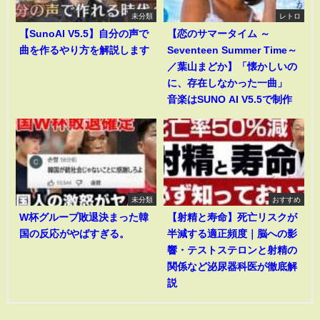
未分類
レトロ
【SunoAI V5.5】自分の声で
【恋のサマータイム ～
曲を作るやり方を解説します
Seventeen Summer Time～
／葉山まどか】「懐かしいの
に、存在しなかった一曲」
音楽はSUNO AI V5.5で制作
未分類
おすすめ
W杯グループ敗退決まった韓
【射精と寿命】死亡リスクが
国の反応がやばすぎる。
半減する適正頻度｜脳への影
響・テストステロンと射精の
関係など泌尿器科医が徹底解
説