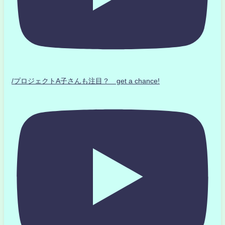
/プロジェクトA子さんも注目？ get a chance!