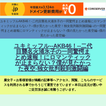
ユキミッフルAKB46！-二代目襲名火浦氷子の一同驚愕まとめ速報にロマンテ
ィックが止まらない？--僕が見たかった夜空！独女批判殺到激闘編--の一同驚
愕まとめ速報にロマンティックが止まらない？-僕の見たかった夜空編--僕の
見たかった星空編-
ユキミッフル--AKB46！--二代
目襲名火浦氷子の一同驚愕ま
とめ速報！にロマンティック
が止まらない？僕が見たかっ
た夜空-独女批判殺到激闘編
腐女子＜お客様皆様が掲載の記事等へアクセス、閲覧、こちらのサービ
スを利用される事でかろうじて運営できています＞本日は足元が悪い中
ご足労頂き誠に有難うございます。