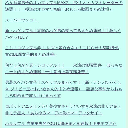
乙女系腐男子のオカマッフルMAX2- FX！オ・カマトレーダーの
逆襲！！ 極道のオカマたち編（おもしろ動画まとめ速報）
スーパーウンコ！
新・ハゲッフル！哀愁のハゲ男の髪ってるまとめ速報！！激しく
ハゲっTEL？
こじ！コジッフル@！-レズっ娘百合ネエ！こじらせ！50独身処
女のBL腐女子的まとめ速報-
何だ！何が？真・シロッフル！！ 永遠の無職童貞- ぼっちな
ニート的まとめ速報！一生童貞上等夜露死苦！
男装スケバン女子！スケッフルまっくす！（新・ナンノひゃくし
きっ!！ビー玉のおいぬさん的まとめ速報） 話題な事件からおも
しろ動画まで取り上げまっくす
ロボットアニメ！メカと美少女キャラだいすき永遠の非リア充・
非モテ星人 ！あらゆるマニアの為のマニアックサイト
ハルッフル-専業主夫的YOUTUBERまとめ速報！キモデブおた