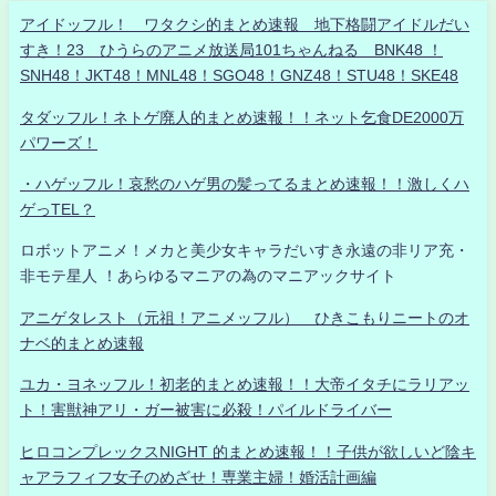
アイドッフル！ ワタクシ的まとめ速報 地下格闘アイドルだい
すき！23 ひうらのアニメ放送局101ちゃんねる BNK48 ！
SNH48！JKT48！MNL48！SGO48！GNZ48！STU48！SKE48
タダッフル！ネトゲ廃人的まとめ速報！！ネット乞食DE2000万
パワーズ！
・ハゲッフル！哀愁のハゲ男の髪ってるまとめ速報！！激しくハ
ゲっTEL？
ロボットアニメ！メカと美少女キャラだいすき永遠の非リア充・
非モテ星人 ！あらゆるマニアの為のマニアックサイト
アニゲタレスト（元祖！アニメッフル） ひきこもりニートのオ
ナベ的まとめ速報
ユカ・ヨネッフル！初老的まとめ速報！！大帝イタチにラリアッ
ト！害獣神アリ・ガー被害に必殺！パイルドライバー
ヒロコンプレックスNIGHT 的まとめ速報！！子供が欲しいど陰キ
ャアラフィフ女子のめざせ！専業主婦！婚活計画編