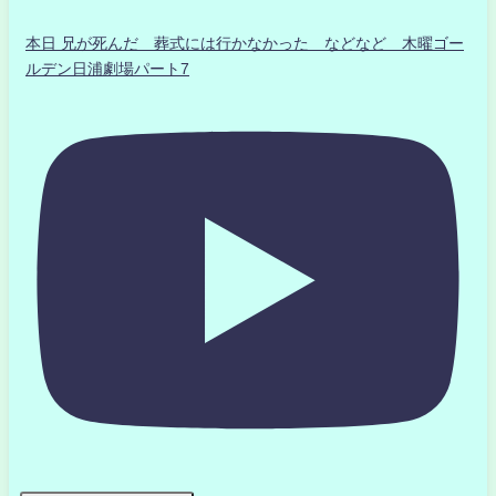
本日 兄が死んだ 葬式には行かなかった などなど 木曜ゴー
ルデン日浦劇場パート7