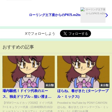
ローリング土下座からのPK!5.m2ts
Xでフォローしよう
おすすめの記事
未分類
未分類
場内騒然！ドイツ代表のエー
ほらね、春がきた (ターンテーブ
ス、独走ドリブル→狙い澄まし
ル・ミックス)
た“圧巻ループショット”炸裂
【FIFAワールドカップ2026】ドイツ代表
Provided to YouTube by PONY CANYON
7ー1 キュラソー代表（日本時間6月15日/
ほらね、春がきた (ターンテーブル・ミッ
「エグいって」「無慈悲すぎ
ヒューストン・スタジアム） ドイツ代表
クス) · うしろ髪ひかれ隊 ...