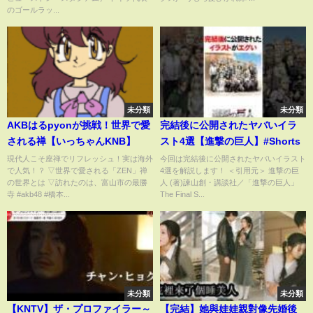
る」FWハヴァーツ、ゴールラッ
のゴールラッ...
シュを締めくくる一撃(ABEMA
TIMES)
未分類
未分類
AKBはるpyonが挑戦！世界で愛
完結後に公開されたヤバいイラ
される禅【いっちゃんKNB】
スト4選【進撃の巨人】#Shorts
現代人こそ座禅でリフレッシュ！実は海外
今回は完結後に公開されたヤバいイラスト
で人気！？ ▽世界で愛される「ZEN」禅
4選を解説します！ ＜引用元＞ 進撃の巨
の世界とは ▽訪れたのは、富山市の最勝
人 (著)諫山創・講談社／「進撃の巨人」
寺 #akb48 #橋本...
The Final S...
未分類
未分類
【KNTV】ザ・プロファイラー～
【完結】她與娃娃親對像先婚後