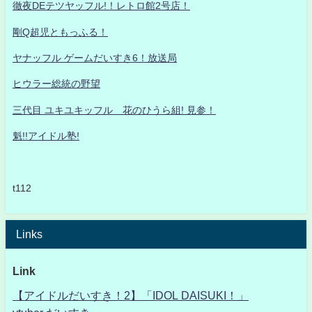
徹夜DEテツヤッフル!！レトロ館2号店！
剛Q超児ともっふる！
ヤナッフル ゲームだいすき6！放送局
ヒウラー総統の野望
三代目 ユキユキッフル 花のひうら組! 見参！
魁!!アイドル塾!
t112
Links
Link
【アイドルだいすき！2】「IDOL DAISUKI！」