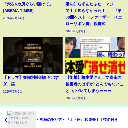
「穴を6カ所ぐらい開けて」
婚を知らずあたふた「マジ
(ABEMA TIMES)
で！？知らなかった！」 『第
38回ベスト・ファーザー イエ
2026年7月14日
ローリボン賞』授賞式
2026年7月3日
【ドラマ】夫婦別姓刑事ヤバす
【衝撃】橋本愛さん、文春砲の
ぎ…笑
被害者のはずが“とんでもないこ
と”がバレてしまうｗｗｗ
2026年7月3日
2026年7月3日
～究極の謝り方～『土下座』10連発！！技名付き