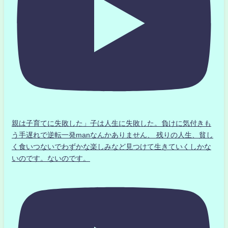
親は子育てに失敗した」子は人生に失敗した。負けに気付きも
う手遅れで逆転一発manなんかありません、 残りの人生、貧し
く食いつないでわずかな楽しみなど見つけて生きていくしかな
いのです。ないのです。