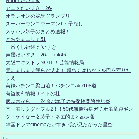
vtuber だいすき
アニメだいすき！26-
オラシオンの競馬グランプリ
スーパーウンコウーマンT・子なし
スケバン氷子のまとめ速報！
とおやまエリア51
一番くじ福袋 だいすき
声優だいすき！26- bnk46
大阪エキストラNOTE！芸能情報局
天にまします我らが父よ！ 願わくはわがドル円を守りた
まえ！
実録パチンコ梁山泊！パチンコakb108道
有益便利情報サイトの杜
病は木から！ 24金バエ子の特発性間質性肺炎
真・モリタダッフル2！！50代無職独身ガチホモ童貞ギン
グ・ゲイなー女装子オネエ的まとめ速報
韓国ドラマcinemaだいすき-僕が見たかった星空-
1 -