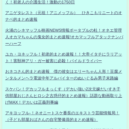
く！初老人の介護生活！激動の1750日
アニゲタレスト（元祖！アニメッフル） ひきこもりニートのオ
ナベ的まとめ速報
火浦のシネマッフル映画NEWS情報ポータブルの杜！オネエ管理
人オカマちゃんの鬼女的まとめ速報!オカマッフルアタックナンバ
ーハーフ
ユカ・ヨネッフル！初老的まとめ速報！！大帝イタチにラリアッ
ト！害獣神アリ・ガー被害に必殺！パイルドライバー
おネコさん的まとめ速報 僕の彼女はエリーちゃん人形！豆腐メ
ンタルメンヘラ電波中年アルバイターのぬいぐるみ男子末路編
スケバン！デカッフルまっくす（デカい強い2次元嫁だいすき子
供部屋おじさんヒロシ之古惑仔的まとめ速報）話題な動画取り上
げMAX！デカいは正義刑事編
アキヨッフル-！ネオニートスケ番長のエキストラ芸能情報局！
（子ども部屋おばさんの自宅警備員的まとめ速報）