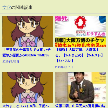
文化
の関連記事
世界遺産の合掌造りで火事 ハチ
【悲報】大阪万博、大爆死す
駆除が原因か(ABEMA TIMES)
る。【2chまとめ】【2chスレ】
【5chスレ】
2026年8月1日
2026年7月31日
大竹まこと（77）8月に手術へ
佐藤二朗、山里亮太&蒼井優の結