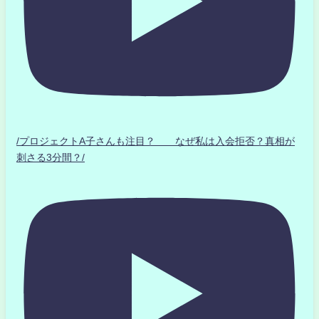
/プロジェクトA子さんも注目？ なぜ私は入会拒否？真相が
刺さる3分間？/