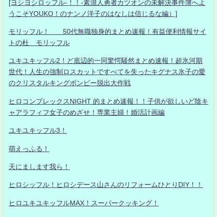
[ヨシヨシロッフル-！！-素浪人勇者カツオンの未解決事件簿へよ
うこそYOUKO！のナンノ洋子のはなしは信じるな編）]
モリッフル！ 50代無職独身的まとめ速報！有益便利情報サイ
トの杜 モリッフル
ユキユキッフル2！ど底辺的一同驚愕騒然まとめ速報！超氷河期
世代！人生の強制ロスカットですべてを失ったキグナス氷子の愛
のクリスタルキングボンビー脱出大作戦
ヒロコンプレックスNIGHT 的まとめ速報！！子供が欲しいど陰キ
ャアラフィフ女子のめざせ！専業主婦！婚活計画編
ユキユキッフル3！
萌えっふる！
天にまします我ら！
ヒロシッフル！ヒロシデース山さんのリフォームひとりDIY！！
ヒロユキユキッフルMAX！スーパークッキング！