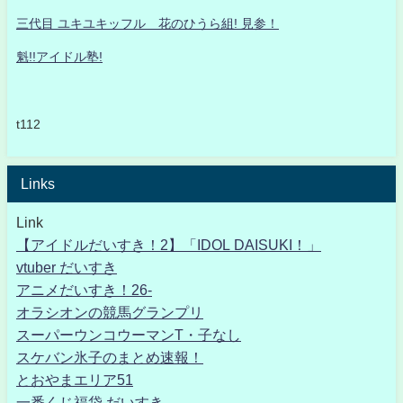
三代目 ユキユキッフル 花のひうら組! 見参！
魁!!アイドル塾!
t112
Links
Link
【アイドルだいすき！2】「IDOL DAISUKI！」
vtuber だいすき
アニメだいすき！26-
オラシオンの競馬グランプリ
スーパーウンコウーマンT・子なし
スケバン氷子のまとめ速報！
とおやまエリア51
一番くじ福袋 だいすき