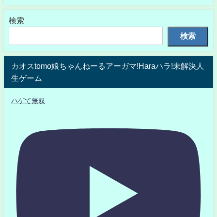
検索
検索
カオスtomo娘ちゃんねーるアーガマ!Haraハラ!未解決人
生ゲーム
ハゲて無双