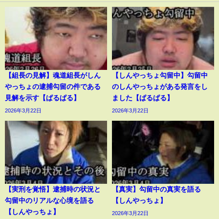
【組長の見解】魂道組長がしん
【しんやっちょ勾留中】勾留中
やっちょの逮捕勾留の件である
のしんやっちょがある発言をし
見解を示す【ぱるぱる】
ました【ぱるぱる】
2026年3月22日
2026年3月22日
【実刑を覚悟】逮捕時の状況と
【真実】勾留中の真実を語る
勾留中のリアルな心境を語る
【しんやっちょ】
【しんやっちょ】
2026年3月22日