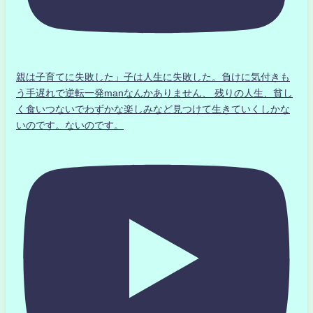
親は子育てに失敗した」子は人生に失敗した。負けに気付きも
う手遅れで逆転一発manなんかありません、 残りの人生、貧し
く食いつないでわずかな楽しみなど見つけて生きていくしかな
いのです。ないのです。