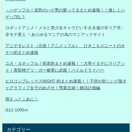
・ハゲッフル！哀愁のハゲ男の髪ってるまとめ速報！！激しくハ
ゲっTEL？
ロボットアニメ！メカと美少女キャラだいすき永遠の非リア充・
非モテ星人 ！あらゆるマニアの為のマニアックサイト
アニゲタレスト（元祖！アニメッフル） ひきこもりニートのオ
ナベ的まとめ速報
ユカ・ヨネッフル！初老的まとめ速報！！大帝イタチにラリアッ
ト！害獣神アリ・ガー被害に必殺！パイルドライバー
ヒロコンプレックスNIGHT 的まとめ速報！！子供が欲しいど陰キ
ャアラフィフ女子のめざせ！専業主婦！婚活計画編
萌えっとこあに！
t112-1000ｍ
カテゴリー