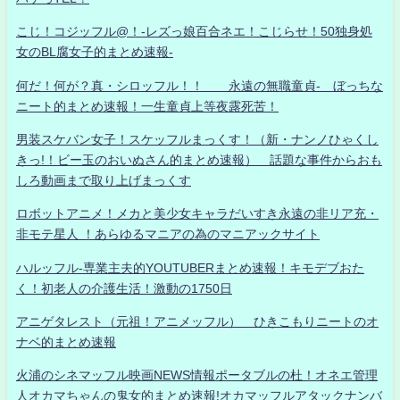
こじ！コジッフル@！-レズっ娘百合ネエ！こじらせ！50独身処
女のBL腐女子的まとめ速報-
何だ！何が？真・シロッフル！！ 永遠の無職童貞- ぼっちな
ニート的まとめ速報！一生童貞上等夜露死苦！
男装スケバン女子！スケッフルまっくす！（新・ナンノひゃくし
きっ!！ビー玉のおいぬさん的まとめ速報） 話題な事件からおも
しろ動画まで取り上げまっくす
ロボットアニメ！メカと美少女キャラだいすき永遠の非リア充・
非モテ星人 ！あらゆるマニアの為のマニアックサイト
ハルッフル-専業主夫的YOUTUBERまとめ速報！キモデブおた
く！初老人の介護生活！激動の1750日
アニゲタレスト（元祖！アニメッフル） ひきこもりニートのオ
ナベ的まとめ速報
火浦のシネマッフル映画NEWS情報ポータブルの杜！オネエ管理
人オカマちゃんの鬼女的まとめ速報!オカマッフルアタックナンバ