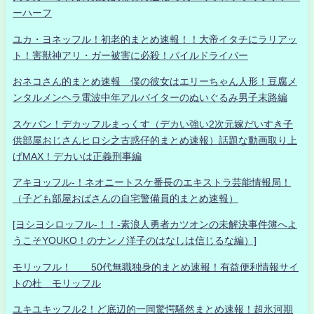
ーハーフ
ユカ・ヨネッフル！初老的まとめ速報！！大帝イタチにラリアッ
ト！害獣神アリ・ガー被害に必殺！パイルドライバー
おネコさん的まとめ速報 僕の彼女はエリーちゃん人形！豆腐メ
ンタルメンヘラ電波中年アルバイターのぬいぐるみ男子末路編
スケバン！デカッフルまっくす（デカい強い2次元嫁だいすき子
供部屋おじさんヒロシ之古惑仔的まとめ速報）話題な動画取り上
げMAX！デカいは正義刑事編
アキヨッフル-！ネオニートスケ番長のエキストラ芸能情報局！
（子ども部屋おばさんの自宅警備員的まとめ速報）
[ヨシヨシロッフル-！！-素浪人勇者カツオンの未解決事件簿へよ
うこそYOUKO！のナンノ洋子のはなしは信じるな編）]
モリッフル！ 50代無職独身的まとめ速報！有益便利情報サイ
トの杜 モリッフル
ユキユキッフル2！ど底辺的一同驚愕騒然まとめ速報！超氷河期