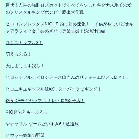
世代！人生の強制ロスカットですべてを失ったキグナス氷子の愛
のクリスタルキングボンビー脱出大作戦
ヒロコンプレックスNIGHT 的まとめ速報！！子供が欲しいど陰キ
ャアラフィフ女子のめざせ！専業主婦！婚活計画編
ユキユキッフル3！
萌えっふる！
天にまします我ら！
ヒロシッフル！ヒロシデース山さんのリフォームひとりDIY！！
ヒロユキユキッフルMAX！スーパークッキング！
徹夜DEテツヤッフル!！レトロ館2号店！
剛Q超児ともっふる！
ヤナッフル ゲームだいすき6！放送局
ヒウラー総統の野望