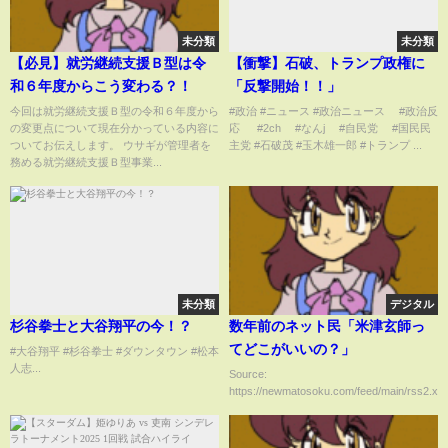
未分類
未分類
【必見】就労継続支援Ｂ型は令
【衝撃】石破、トランプ政権に
和６年度からこう変わる？！
「反撃開始！！」
今回は就労継続支援Ｂ型の令和６年度から
#政治 #ニュース #政治ニュース #政治反
の変更点について現在分かっている内容に
応 #2ch #なんj #自民党 #国民民
ついてお伝えします。 ウサギが管理者を
主党 #石破茂 #玉木雄一郎 #トランプ ...
務める就労継続支援Ｂ型事業...
未分類
デジタル
杉谷拳士と大谷翔平の今！？
数年前のネット民「米津玄師っ
てどこがいいの？」
#大谷翔平 #杉谷拳士 #ダウンタウン #松本
人志...
Source:
https://newmatosoku.com/feed/main/rss2.xml.