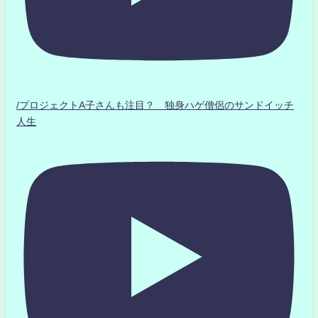
/プロジェクトA子さんも注目？ 独身ハゲ僧侶のサンドイッチ
人生