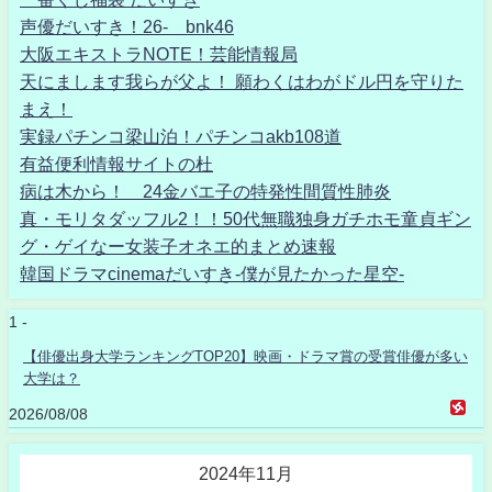
声優だいすき！26- bnk46
大阪エキストラNOTE！芸能情報局
天にまします我らが父よ！ 願わくはわがドル円を守りた
まえ！
実録パチンコ梁山泊！パチンコakb108道
有益便利情報サイトの杜
病は木から！ 24金バエ子の特発性間質性肺炎
真・モリタダッフル2！！50代無職独身ガチホモ童貞ギン
グ・ゲイなー女装子オネエ的まとめ速報
韓国ドラマcinemaだいすき-僕が見たかった星空-
1 -
【俳優出身大学ランキングTOP20】映画・ドラマ賞の受賞俳優が多い
大学は？
2026/08/08
2024年11月