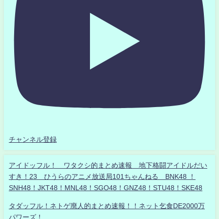
チャンネル登録
アイドッフル！ ワタクシ的まとめ速報 地下格闘アイドルだい
すき！23 ひうらのアニメ放送局101ちゃんねる BNK48 ！
SNH48！JKT48！MNL48！SGO48！GNZ48！STU48！SKE48
タダッフル！ネトゲ廃人的まとめ速報！！ネット乞食DE2000万
パワーズ！