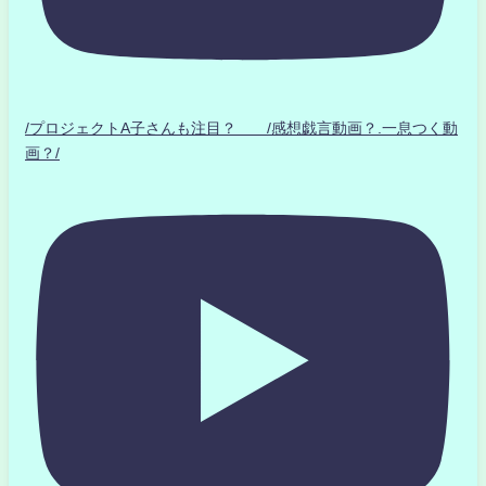
/プロジェクトA子さんも注目？ /感想戯言動画？.一息つく動
画？/