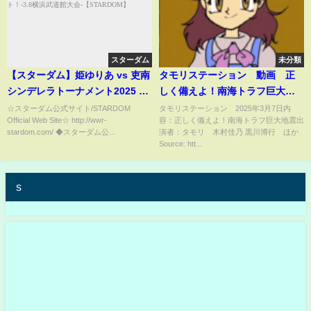
スターダム
未分類
【スターダム】姫ゆりあ vs 吏南
タモリステーション 動画 正
シンデレラトーナメント2025 1
しく備えよ！南海トラフ巨大地
回戦 試合ハイライト！-3.8横浜
震 3月7日
☆スターダム公式サイト/STARDOM
タモリステーション 2025年3月7日内
Official Web Site☆ http://wwr-
容：正しく備えよ！南海トラフ巨大地震出
武道館大会-【STARDOM】
stardom.com/ ◆スターダム公...
演者：タモリ 木村佳乃 黒川博行 ほか
Source: htt...
s