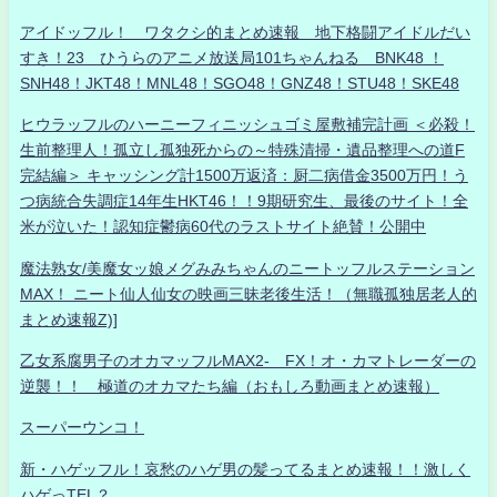
アイドッフル！ ワタクシ的まとめ速報 地下格闘アイドルだい
すき！23 ひうらのアニメ放送局101ちゃんねる BNK48 ！
SNH48！JKT48！MNL48！SGO48！GNZ48！STU48！SKE48
ヒウラッフルのハーニーフィニッシュゴミ屋敷補完計画 ＜必殺！
生前整理人！孤立し孤独死からの～特殊清掃・遺品整理への道F
完結編＞ キャッシング計1500万返済：厨二病借金3500万円！う
つ病統合失調症14年生HKT46！！9期研究生、最後のサイト！全
米が泣いた！認知症鬱病60代のラストサイト絶賛！公開中
魔法熟女/美魔女ッ娘メグみみちゃんのニートッフルステーション
MAX！ ニート仙人仙女の映画三昧老後生活！（無職孤独居老人的
まとめ速報Z)]
乙女系腐男子のオカマッフルMAX2- FX！オ・カマトレーダーの
逆襲！！ 極道のオカマたち編（おもしろ動画まとめ速報）
スーパーウンコ！
新・ハゲッフル！哀愁のハゲ男の髪ってるまとめ速報！！激しく
ハゲっTEL？