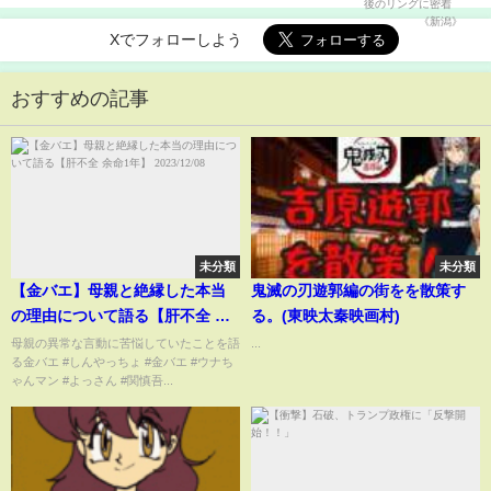
Xでフォローしよう
おすすめの記事
未分類
未分類
【金バエ】母親と絶縁した本当
鬼滅の刃遊郭編の街をを散策す
の理由について語る【肝不全 余
る。(東映太秦映画村)
命1年】 2023/12/08
母親の異常な言動に苦悩していたことを語
...
る金バエ #しんやっちょ #金バエ #ウナち
ゃんマン #よっさん #関慎吾...