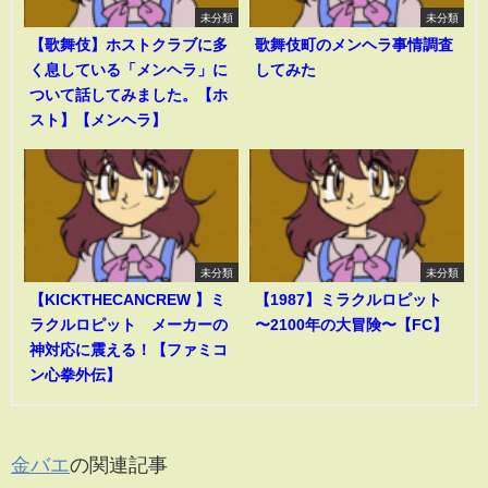
未分類
未分類
【歌舞伎】ホストクラブに多
歌舞伎町のメンヘラ事情調査
く息している「メンヘラ」に
してみた
ついて話してみました。【ホ
スト】【メンヘラ】
未分類
未分類
【KICKTHECANCREW 】ミ
【1987】ミラクルロピット
ラクルロピット メーカーの
〜2100年の大冒険〜【FC】
神対応に震える！【ファミコ
ン心拳外伝】
金バエ
の関連記事