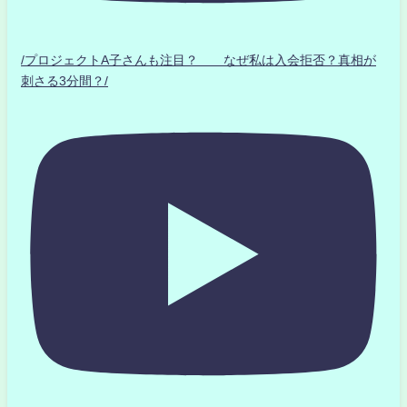
/プロジェクトA子さんも注目？ なぜ私は入会拒否？真相が
刺さる3分間？/