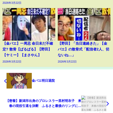
2026年3月22日
【金バエ】一周忌 命日未だ不確
【野田】「当日連絡きた」【金
定? 散骨【ぱるぱる】【野田】
バエ】の散骨式「配信者2人、切
【ヤミー】【まさやん】
ないね…」
2026年3月22日
2026年3月22日
金バエ明日退院
【密着】新潟市出身のプロレスラー里村明衣子 来
春の現役引退を決断 ふるさと最後のリングに密
着 《新潟》