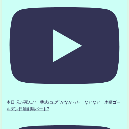
本日 兄が死んだ 葬式には行かなかった などなど 木曜ゴー
ルデン日浦劇場パート7