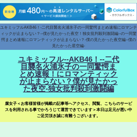
ユキミッフルAKB46！-二代目襲名火浦氷子の一同驚愕まとめ速報にロマンテ
ィックが止まらない？--僕が見たかった夜空！独女批判殺到激闘編--の一同驚
愕まとめ速報にロマンティックが止まらない？-僕の見たかった夜空編--僕の
見たかった星空編-
ユキミッフル--AKB46！--二代
目襲名火浦氷子の一同驚愕ま
とめ速報！にロマンティック
が止まらない？僕が見たかっ
た夜空-独女批判殺到激闘編
腐女子＜お客様皆様が掲載の記事等へアクセス、閲覧、こちらのサービ
スを利用される事でかろうじて運営できています＞本日は足元が悪い中
ご足労頂き誠に有難うございます。