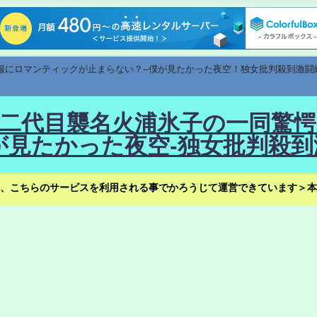
速報にロマンティックが止まらない？--僕が見たかった夜空！独女批判殺到激闘
！--二代目襲名火浦氷子の一同
見たかった夜空-独女批判殺到
、こちらのサービスを利用される事でかろうじて運営できています＞本