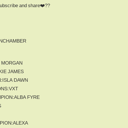
 subscribe and share❤️??
IONCHAMBER
V MORGAN
KIE JAMES
:ISLA DAWN
ONS:VXT
PION:ALBA FYRE
S
PION:ALEXA