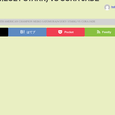
hr
はてブ
Pocket
Feedly