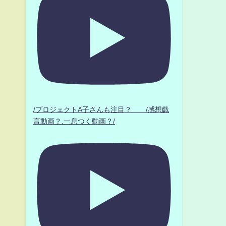
/プロジェクトA子さんも注目？ /感想戯
言動画？.一息つく動画？/