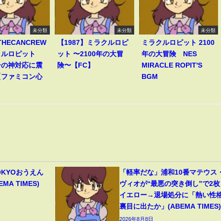
未分類
未分類
未分類
THECANCREW
【1987】ミラクルロピ
ミラクルロピット 2100
クルロピット
ット 〜2100年の大冒
年の大冒険 NES
ーの神対応に震
険〜【FC】
MIRACLE ROPIT'S
【ファミコン心
BGM
】
OKYOおうえん
「軽率だな」浦和10番マテウス
A TIMES)
ヴィオが“最悪の突き倒し”で2枚
イエロー→退場処分に「熱い性
裏目に出たか」(ABEMA TIMES)
2026年8月8日