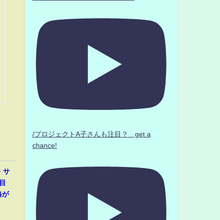
/プロジェクトA子さんも注目？ get a
chance!
・サ
目
格が