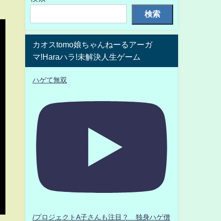
検索
カオスtomo娘ちゃんねーるアーガ
マ!Haraハラ!未解決人生ゲーム
ハゲて無双
/プロジェクトA子さんも注目？ 独身ハゲ僧