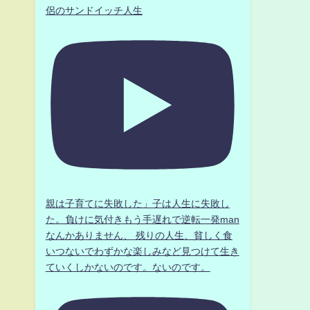
侶のサンドイッチ人生
親は子育てに失敗した」子は人生に失敗し
た。負けに気付きもう手遅れで逆転一発man
なんかありません、 残りの人生、貧しく食
いつないでわずかな楽しみなど見つけて生き
ていくしかないのです。ないのです。