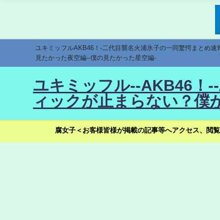
ユキミッフルAKB46！-二代目襲名火浦氷子の一同驚愕まとめ
見たかった夜空編--僕の見たかった星空編-
ユキミッフル--AKB46
ィックが止まらない？僕が
腐女子＜お客様皆様が掲載の記事等へアクセス、閲覧