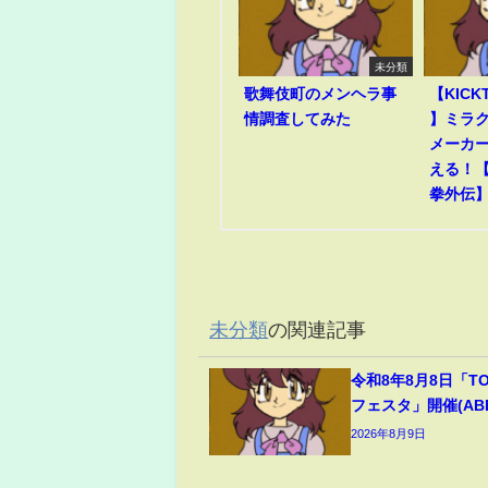
未分類
歌舞伎町のメンヘラ事
【KICK
情調査してみた
】ミラ
メーカ
える！
拳外伝
未分類
の関連記事
令和8年8月8日「T
フェスタ」開催(ABEM
2026年8月9日