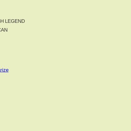
SH LEGEND
CAN
rize