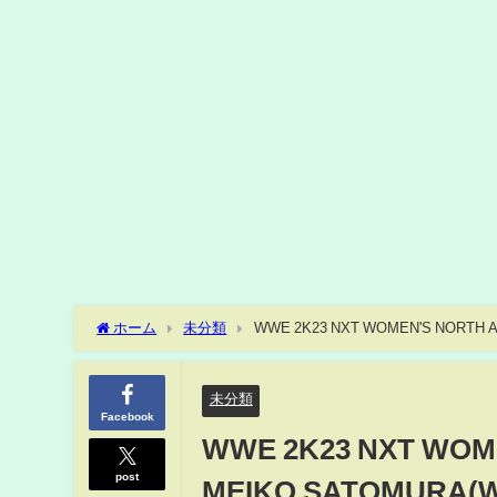
ホーム
未分類
WWE 2K23 NXT WOMEN'S NORTH 
未分類
Facebook
WWE 2K23 NXT WOM
post
MEIKO SATOMURA(W