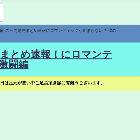
編--の一同驚愕まとめ速報にロマンティックが止まらない？-僕の
驚愕まとめ速報！にロマンテ
激闘編
日は足元が悪い中ご足労頂き誠に有難うございます。