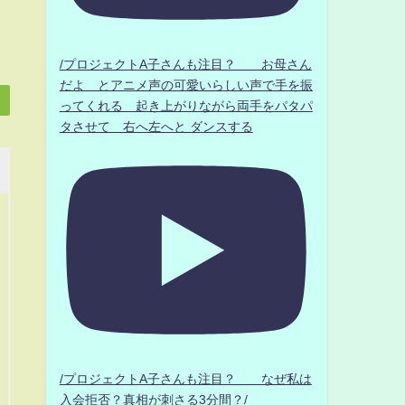
/プロジェクトA子さんも注目？ お母さん
だよ とアニメ声の可愛いらしい声で手を振
ってくれる 起き上がりながら両手をパタパ
タさせて 右へ左へと ダンスする
/プロジェクトA子さんも注目？ なぜ私は
入会拒否？真相が刺さる3分間？/