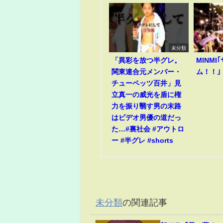
未分類
「異彩を放つ半グレ。
MINM
関東連合元メンバー・
ム！！｣
チューペッツ百井」見
立真一の威光を盾に権
力を振り翳す男の末路
はビデオ男優の道だっ
た…#裏社会 #アウトロ
ー #半グレ #shorts
未分類
の関連記事