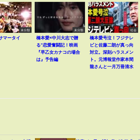
未分類
未分類
社会
I｢サマータイ
橋本愛×中川大志で贈
橋本愛号泣！フジテレ
る”恋愛奮闘記！映画
ビと佐藤二朗が真っ向
『早乙女カナコの場合
対立。深刻ハラスメン
は』予告編
ト。元博報堂作家本間
龍さんと一月万冊清水