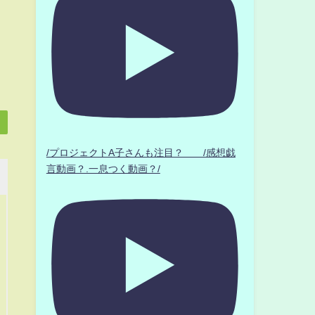
/プロジェクトA子さんも注目？ /感想戯
言動画？.一息つく動画？/