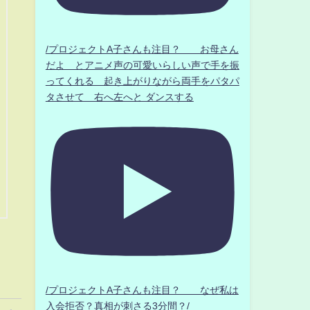
/プロジェクトA子さんも注目？ お母さん
だよ とアニメ声の可愛いらしい声で手を振
ってくれる 起き上がりながら両手をパタパ
タさせて 右へ左へと ダンスする
/プロジェクトA子さんも注目？ なぜ私は
入会拒否？真相が刺さる3分間？/