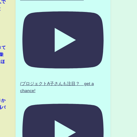
人で
と
きて
柴
にほ
/プロジェクトA子さんも注目？ get a
chance!
さか
幅パ