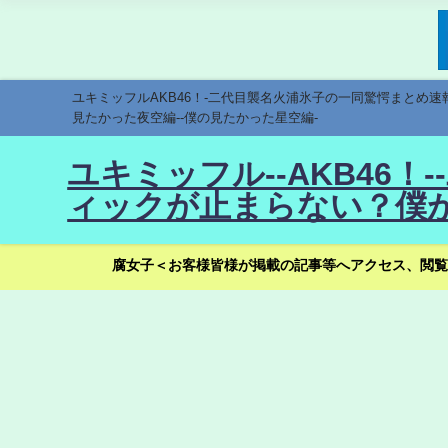
ユキミッフルAKB46！-二代目襲名火浦氷子の一同驚愕まとめ
見たかった夜空編--僕の見たかった星空編-
ユキミッフル--AKB46
ィックが止まらない？僕が
腐女子＜お客様皆様が掲載の記事等へアクセス、閲覧