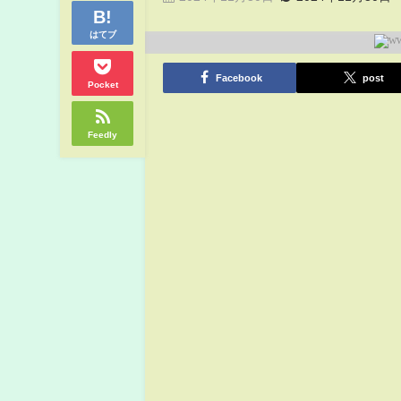
はてブ
Facebook
post
Pocket
Feedly