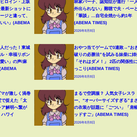
』ヒロイン・上坂
林家パー子、認知症が進行「一
な最新ショットに
外出られない」難聴で夫・ペー
メージと違って、
「筆談」…自宅全焼から約1年
い」(ABEMA
(ABEMA TIMES)
2026年8月8日
美人だった！東城
おやつ当てゲームで3連敗→“お
イル・幸福リボン
破りの必勝法”を試みる妹柴に姉
愛い」の声/麻
「それはダメ！」 2匹の関係性
ABEMA
っこり(ABEMA TIMES)
2026年8月8日
ズマが激しく渦巻
まるで空調服？ 人気女子レスラ
度で捉えた「太
ー、“オーバーサイズすぎる”ま
レア解明へ繋が
の衣装が話題に「ごつい」「肩
 ハワイ
ッドすご」(ABEMA TIMES)
2026年8月8日