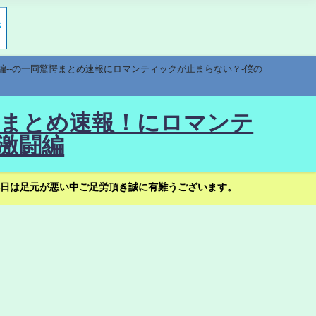
編--の一同驚愕まとめ速報にロマンティックが止まらない？-僕の
驚愕まとめ速報！にロマンテ
激闘編
日は足元が悪い中ご足労頂き誠に有難うございます。