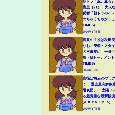
朝ドラ『風、薫る
樹里（21）、大人
反響「朝ドラのイ
めちゃくちゃかっこい
TIMES)
2026年8月8日
真夏の主役は秋田
りお、美貌・スタ
の三重奏に「一番可
雀・Mトーナメント(
TIMES)
2026年8月8日
直径170kmのプラ
く！ 過去最高解像
陽表面」… 太陽フ
る超貴重な最新観測
(ABEMA TIMES)
2026年8月8日