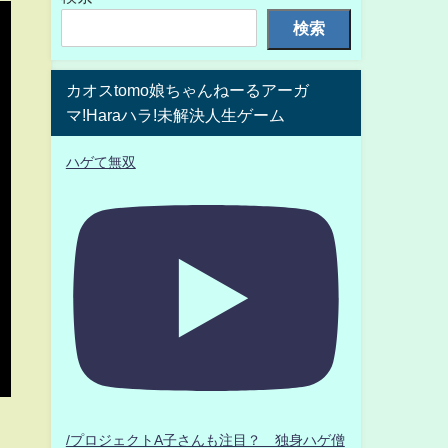
検索
カオスtomo娘ちゃんねーるアーガ
マ!Haraハラ!未解決人生ゲーム
ハゲて無双
/プロジェクトA子さんも注目？ 独身ハゲ僧