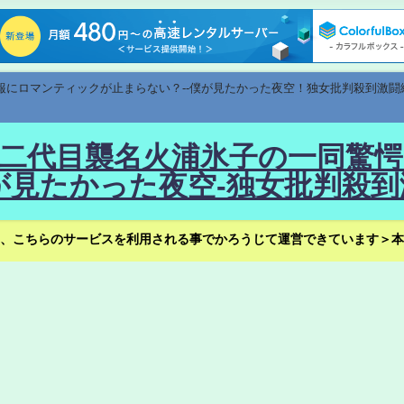
速報にロマンティックが止まらない？--僕が見たかった夜空！独女批判殺到激闘
！--二代目襲名火浦氷子の一同
見たかった夜空-独女批判殺到
、こちらのサービスを利用される事でかろうじて運営できています＞本