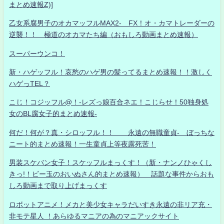
まとめ速報Z)]
乙女系腐男子のオカマッフルMAX2- FX！オ・カマトレーダーの
逆襲！！ 極道のオカマたち編（おもしろ動画まとめ速報）
スーパーウンコ！
新・ハゲッフル！哀愁のハゲ男の髪ってるまとめ速報！！激しく
ハゲっTEL？
こじ！コジッフル@！-レズっ娘百合ネエ！こじらせ！50独身処
女のBL腐女子的まとめ速報-
何だ！何が？真・シロッフル！！ 永遠の無職童貞- ぼっちな
ニート的まとめ速報！一生童貞上等夜露死苦！
男装スケバン女子！スケッフルまっくす！（新・ナンノひゃくし
きっ!！ビー玉のおいぬさん的まとめ速報） 話題な事件からおも
しろ動画まで取り上げまっくす
ロボットアニメ！メカと美少女キャラだいすき永遠の非リア充・
非モテ星人 ！あらゆるマニアの為のマニアックサイト