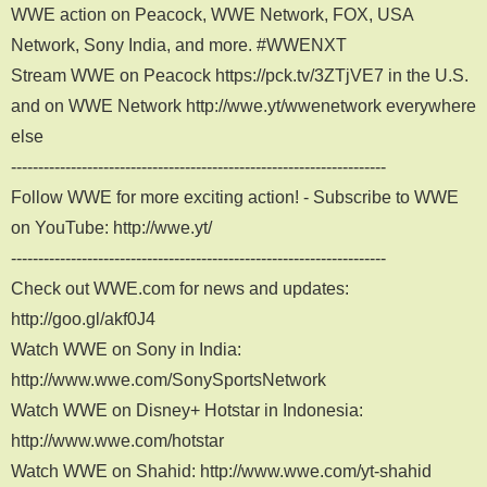
WWE action on Peacock, WWE Network, FOX, USA
Network, Sony India, and more. #WWENXT
Stream WWE on Peacock https://pck.tv/3ZTjVE7 in the U.S.
and on WWE Network http://wwe.yt/wwenetwork everywhere
else
---------------------------------------------------------------------
Follow WWE for more exciting action! - Subscribe to WWE
on YouTube: http://wwe.yt/
---------------------------------------------------------------------
Check out WWE.com for news and updates:
http://goo.gl/akf0J4
Watch WWE on Sony in India:
http://www.wwe.com/SonySportsNetwork
Watch WWE on Disney+ Hotstar in Indonesia:
http://www.wwe.com/hotstar
Watch WWE on Shahid: http://www.wwe.com/yt-shahid