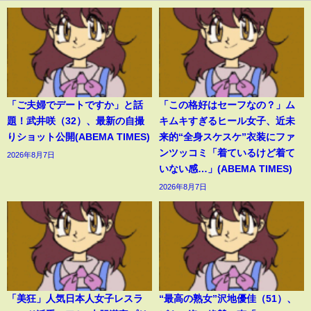
「ご夫婦でデートですか」と話
「この格好はセーフなの？」ム
題！武井咲（32）、最新の自撮
キムキすぎるヒール女子、近未
りショット公開(ABEMA TIMES)
来的“全身スケスケ”衣装にファ
ンツッコミ「着ているけど着て
2026年8月7日
いない感…」(ABEMA TIMES)
2026年8月7日
「美狂」人気日本人女子レスラ
“最高の熟女”沢地優佳（51）、