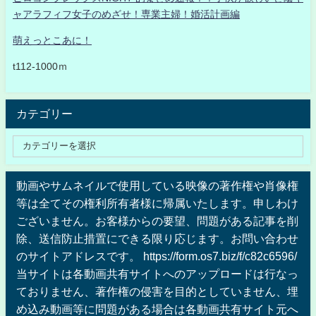
ャアラフィフ女子のめざせ！専業主婦！婚活計画編
萌えっとこあに！
t112-1000ｍ
カテゴリー
動画やサムネイルで使用している映像の著作権や肖像権
等は全てその権利所有者様に帰属いたします。申しわけ
ございません。お客様からの要望、問題がある記事を削
除、送信防止措置にできる限り応じます。お問い合わせ
のサイトアドレスです。 https://form.os7.biz/f/c82c6596/
当サイトは各動画共有サイトへのアップロードは行なっ
ておりません、著作権の侵害を目的としていません、埋
め込み動画等に問題がある場合は各動画共有サイト元へ