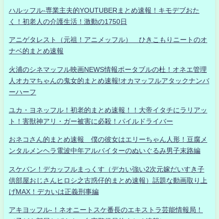
ハルッフル-専業主夫的YOUTUBERまとめ速報！キモデブおた
く！初老人の介護生活！激動の1750日
アニゲタレスト（元祖！アニメッフル） ひきこもりニートのオ
ナベ的まとめ速報
火浦のシネマッフル映画NEWS情報ポータブルの杜！オネエ管理
人オカマちゃんの鬼女的まとめ速報!オカマッフルアタックナンバ
ーハーフ
ユカ・ヨネッフル！初老的まとめ速報！！大帝イタチにラリアッ
ト！害獣神アリ・ガー被害に必殺！パイルドライバー
おネコさん的まとめ速報 僕の彼女はエリーちゃん人形！豆腐メ
ンタルメンヘラ電波中年アルバイターのぬいぐるみ男子末路編
スケバン！デカッフルまっくす（デカい強い2次元嫁だいすき子
供部屋おじさんヒロシ之古惑仔的まとめ速報）話題な動画取り上
げMAX！デカいは正義刑事編
アキヨッフル-！ネオニートスケ番長のエキストラ芸能情報局！