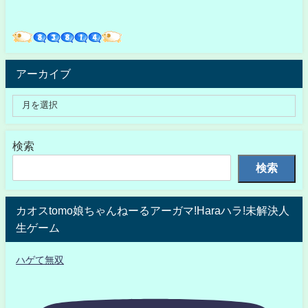
アーカイブ
検索
検索
カオスtomo娘ちゃんねーるアーガマ!Haraハラ!未解決人
生ゲーム
ハゲて無双