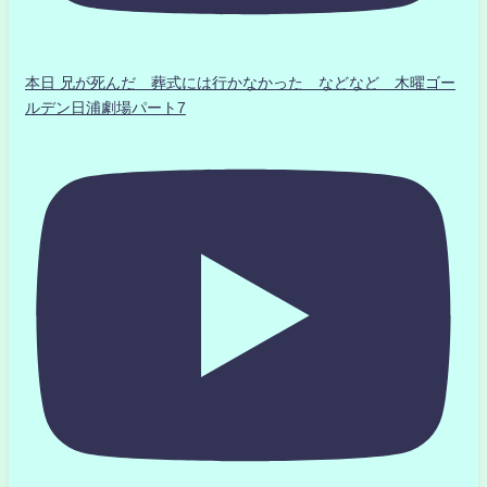
本日 兄が死んだ 葬式には行かなかった などなど 木曜ゴー
ルデン日浦劇場パート7