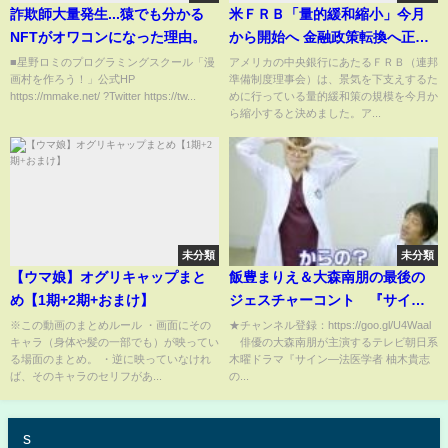
詐欺師大量発生...猿でも分かる
米ＦＲＢ「量的緩和縮小」今月
NFTがオワコンになった理由。
から開始へ 金融政策転換へ正念
場
■星野ロミのプログラミングスクール「漫
アメリカの中央銀行にあたるＦＲＢ（連邦
画村を作ろう！」公式HP
準備制度理事会）は、景気を下支えするた
https://mmake.net/ ?Twitter https://tw...
めに行っている量的緩和策の規模を今月か
ら縮小すると決めました。ア...
未分類
未分類
【ウマ娘】オグリキャップまと
飯豊まりえ＆大森南朋の最後の
め【1期+2期+おまけ】
ジェスチャーコント 『サイ
ン』スピンオフ動画 #中園柚木の
※この動画のまとめルール ・画面にその
★チャンネル登録：https://goo.gl/U4Waal
キャラ（身体や髪の一部でも）が映ってい
俳優の大森南朋が主演するテレビ朝日系
木曜日『サイン -法医学者 柚木貴
る場面のまとめ。 ・逆に映っていなけれ
木曜ドラマ『サイン―法医学者 柚木貴志
志の事件-』より
ば、そのキャラのセリフがあ...
の...
s