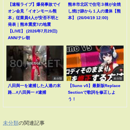
【速報ライブ】爆発事故でイ
熊本市北区で住宅３棟が全焼
オン会見「イオンモール熊
し焼け跡から１人の遺体【熊
本」従業員4人が安否不明と
本】 (26/04/19 12:00)
発表｜熊本震度7の地震
【LIVE】 (2026年7月29日)
ANN/テレ朝
未分類
未分類
八田與一を逮捕した人達の末
【Suno v5】最新版Replace
路…#八田與一 #逮捕
Sectionで歌詞を修正しよ
う！
未分類
の関連記事