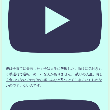
親は子育てに失敗した」子は人生に失敗した。負けに気付きも
う手遅れで逆転一発manなんかありません、 残りの人生、貧し
く食いつないでわずかな楽しみなど見つけて生きていくしかな
いのです。ないのです。