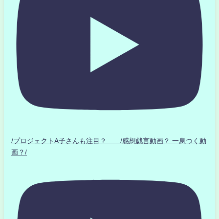
/プロジェクトA子さんも注目？ /感想戯言動画？.一息つく動
画？/