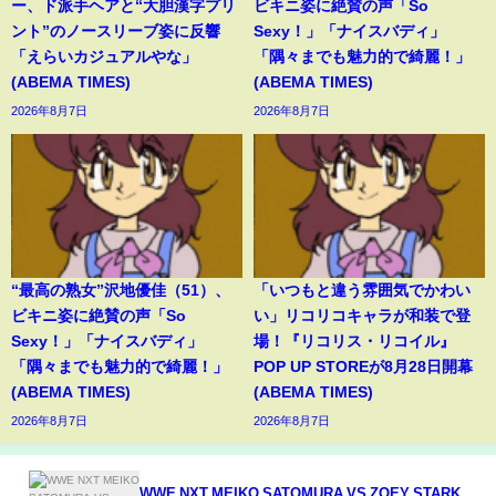
ー、ド派手ヘアと“大胆漢字プリ
ビキニ姿に絶賛の声「So
ント”のノースリーブ姿に反響
Sexy！」「ナイスバディ」
「えらいカジュアルやな」
「隅々までも魅力的で綺麗！」
(ABEMA TIMES)
(ABEMA TIMES)
2026年8月7日
2026年8月7日
“最高の熟女”沢地優佳（51）、
「いつもと違う雰囲気でかわい
ビキニ姿に絶賛の声「So
い」リコリコキャラが和装で登
Sexy！」「ナイスバディ」
場！『リコリス・リコイル』
「隅々までも魅力的で綺麗！」
POP UP STOREが8月28日開幕
(ABEMA TIMES)
(ABEMA TIMES)
2026年8月7日
2026年8月7日
WWE NXT MEIKO SATOMURA VS ZOEY STARK