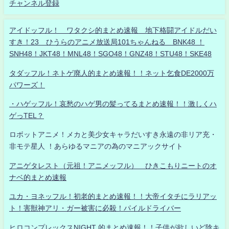
チャンネル登録
アイドッフル！ ワタクシ的まとめ速報 地下格闘アイドルだい
すき！23 ひうらのアニメ放送局101ちゃんねる BNK48 ！
SNH48！JKT48！MNL48！SGO48！GNZ48！STU48！SKE48
タダッフル！ネトゲ廃人的まとめ速報！！ネット乞食DE2000万
パワーズ！
・ハゲッフル！哀愁のハゲ男の髪ってるまとめ速報！！激しくハ
ゲっTEL？
ロボットアニメ！メカと美少女キャラだいすき永遠の非リア充・
非モテ星人 ！あらゆるマニアの為のマニアックサイト
アニゲタレスト（元祖！アニメッフル） ひきこもりニートのオ
ナベ的まとめ速報
ユカ・ヨネッフル！初老的まとめ速報！！大帝イタチにラリアッ
ト！害獣神アリ・ガー被害に必殺！パイルドライバー
ヒロコンプレックスNIGHT 的まとめ速報！！子供が欲しいど陰キ