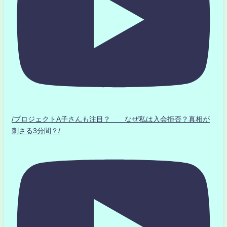
/プロジェクトA子さんも注目？ なぜ私は入会拒否？真相が
刺さる3分間？/