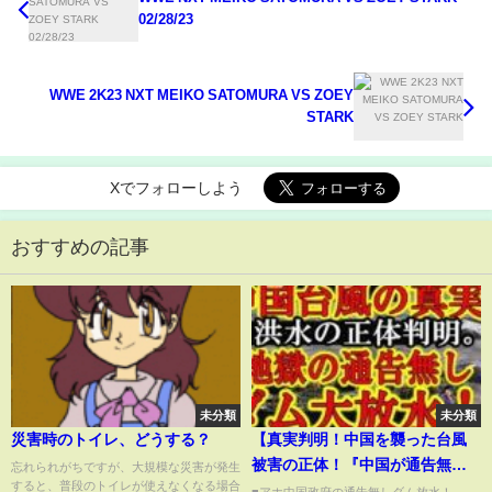
02/28/23
WWE 2K23 NXT MEIKO SATOMURA VS ZOEY
STARK
Xでフォローしよう
おすすめの記事
未分類
未分類
災害時のトイレ、どうする？
【真実判明！中国を襲った台風
被害の正体！『中国が通告無し
忘れられがちですが、大規模な災害が発生
すると、普段のトイレが使えなくなる場合
でダムを放水し犠牲者無数！』