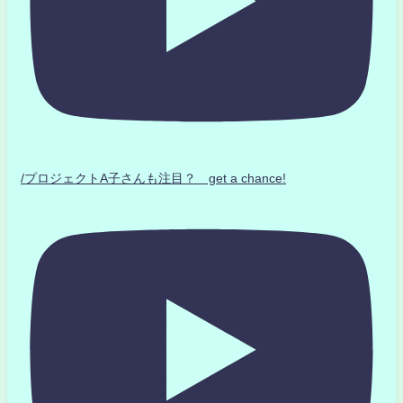
/プロジェクトA子さんも注目？ get a chance!