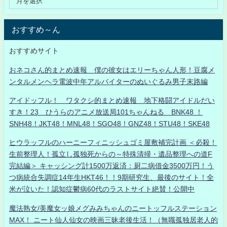
おすすめ～ん
おすすめサイト
おネコさん的まとめ速報 僕の彼女はエリーちゃん人形！豆腐メ
ンタルメンヘラ電波中年アルバイターのぬいぐるみ男子末路編
アイドッフル！ ワタクシ的まとめ速報 地下格闘アイドルだい
すき！23 ひうらのアニメ放送局101ちゃんねる BNK48 ！
SNH48！JKT48！MNL48！SGO48！GNZ48！STU48！SKE48
ヒウラッフルのハーニーフィニッシュゴミ屋敷補完計画 ＜必殺！
生前整理人！孤立し孤独死からの～特殊清掃・遺品整理への道F
完結編＞ キャッシング計1500万返済：厨二病借金3500万円！う
つ病統合失調症14年生HKT46！！9期研究生、最後のサイト！全
米が泣いた！認知症鬱病60代のラストサイト絶賛！公開中
魔法熟女/美魔女ッ娘メグみみちゃんのニートッフルステーション
MAX！ ニート仙人仙女の映画三昧老後生活！（無職孤独居老人的