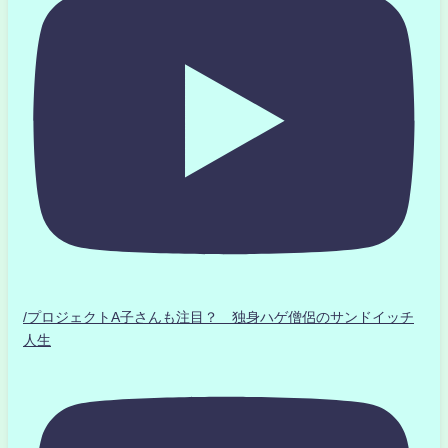
/プロジェクトA子さんも注目？ 独身ハゲ僧侶のサンドイッチ
人生