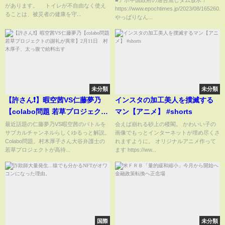
■アホ中国政府の通告無しダム放水！
があります。 トイレが不自由なく使え
https://www.epochtimes.jp/2023/08/165260.h
日本マスコミ隠ぺいしたな！】
ることは、被災者の健康を守...
やっぱりなん...
しかも地方政府の救助要請を削
除って中国政府。。中央・北京
にいる高官を助ける為なら国民
犠牲
未分類
未分類
【許さん❗️】暇空茜VS仁藤夢乃
インスタの加工美人を撲滅する
【colabo問題 若草プロジェクト
マン【アニメ】 #shorts
の謝礼が異常】2月11日 村木厚
最近話題の仁藤夢乃VS暇空茜のバトルを
会えば崩れる砂上の楼閣。 かわいい子の
サブカルチャンネルらしくゆるっと解説。
画像でもっとインターネットが埋め尽くさ
子、太っ腹で給料出す
Colabo問題。村木厚子さん大谷弁護士の
れますように。 オリジナルアニメ作って
若草プロジェクトが高待...
ます https://ww...
国際
未分類