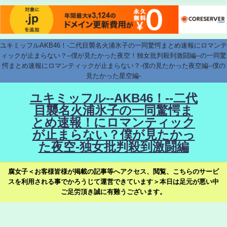
ユキミッフルAKB46！-二代目襲名火浦氷子の一同驚愕まとめ速報にロマンテ
ィックが止まらない？--僕が見たかった夜空！独女批判殺到激闘編--の一同驚
愕まとめ速報にロマンティックが止まらない？-僕の見たかった夜空編--僕の
見たかった星空編-
ユキミッフル--AKB46！--二代
目襲名火浦氷子の一同驚愕ま
とめ速報！にロマンティック
が止まらない？僕が見たかっ
た夜空-独女批判殺到激闘編
腐女子＜お客様皆様が掲載の記事等へアクセス、閲覧、こちらのサービ
スを利用される事でかろうじて運営できています＞本日は足元が悪い中
ご足労頂き誠に有難うございます。