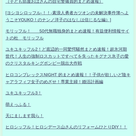
（子ども部屋おばさんの自宅警備員的まとめ速報）
[ヨシヨシロッフル-！！-素浪人勇者カツオンの未解決事件簿へよ
うこそYOUKO！のナンノ洋子のはなしは信じるな編）]
モリッフル！ 50代無職独身的まとめ速報！有益便利情報サイ
トの杜 モリッフル
ユキユキッフル2！ど底辺的一同驚愕騒然まとめ速報！超氷河期
世代！人生の強制ロスカットですべてを失ったキグナス氷子の愛
のクリスタルキングボンビー脱出大作戦
ヒロコンプレックスNIGHT 的まとめ速報！！子供が欲しいど陰キ
ャアラフィフ女子のめざせ！専業主婦！婚活計画編
ユキユキッフル3！
萌えっふる！
天にまします我ら！
ヒロシッフル！ヒロシデース山さんのリフォームひとりDIY！！