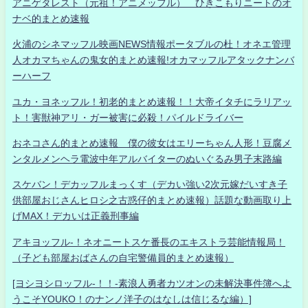
アニゲタレスト（元祖！アニメッフル） ひきこもりニートのオ
ナベ的まとめ速報
火浦のシネマッフル映画NEWS情報ポータブルの杜！オネエ管理
人オカマちゃんの鬼女的まとめ速報!オカマッフルアタックナンバ
ーハーフ
ユカ・ヨネッフル！初老的まとめ速報！！大帝イタチにラリアッ
ト！害獣神アリ・ガー被害に必殺！パイルドライバー
おネコさん的まとめ速報 僕の彼女はエリーちゃん人形！豆腐メ
ンタルメンヘラ電波中年アルバイターのぬいぐるみ男子末路編
スケバン！デカッフルまっくす（デカい強い2次元嫁だいすき子
供部屋おじさんヒロシ之古惑仔的まとめ速報）話題な動画取り上
げMAX！デカいは正義刑事編
アキヨッフル-！ネオニートスケ番長のエキストラ芸能情報局！
（子ども部屋おばさんの自宅警備員的まとめ速報）
[ヨシヨシロッフル-！！-素浪人勇者カツオンの未解決事件簿へよ
うこそYOUKO！のナンノ洋子のはなしは信じるな編）]