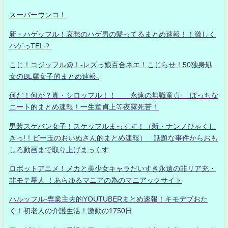
スーパーウンコ！
新・ハゲッフル！哀愁のハゲ男の髪ってるまとめ速報！！激しく
ハゲっTEL？
こじ！コジッフル@！-レズっ娘百合ネエ！こじらせ！50独身処
女のBL腐女子的まとめ速報-
何だ！何が？真・シロッフル！！ 永遠の無職童貞- ぼっちな
ニート的まとめ速報！一生童貞上等夜露死苦！
男装スケバン女子！スケッフルまっくす！（新・ナンノひゃくし
きっ!！ビー玉のおいぬさん的まとめ速報） 話題な事件からおも
しろ動画まで取り上げまっくす
ロボットアニメ！メカと美少女キャラだいすき永遠の非リア充・
非モテ星人 ！あらゆるマニアの為のマニアックサイト
ハルッフル-専業主夫的YOUTUBERまとめ速報！キモデブおた
く！初老人の介護生活！激動の1750日