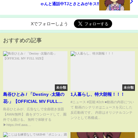
ゃんと通話中TJとさとみがキス‼
Xでフォローしよう
おすすめの記事
未分類
未分類
島谷ひとみ / 「Destiny -太陽の
1人暮らし、特大朗報！！！
花-」【OFFICIAL MV FULL
#ニュース #芸能 #2ch ■動画の内容につい
て 動画のシナリオはニュースを元にした
SIZE】
島谷ひとみが、広告なしで全曲聴き放題
反応動画です。 内容はオリジナルコンテ
【AWA/無料】 曲をダウンロードして、圏
ンツとして再構成...
外でも聴ける。 無料で体験する
▶https://mf.awa....