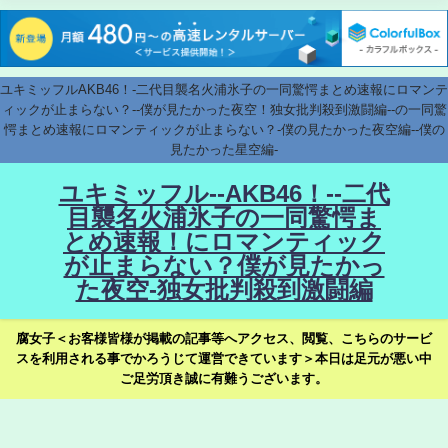
ユキミッフルAKB46！-二代目襲名火浦氷子の一同驚愕まとめ速報にロマンテ
ィックが止まらない？--僕が見たかった夜空！独女批判殺到激闘編--の一同驚
愕まとめ速報にロマンティックが止まらない？-僕の見たかった夜空編--僕の
見たかった星空編-
ユキミッフル--AKB46！--二代
目襲名火浦氷子の一同驚愕ま
とめ速報！にロマンティック
が止まらない？僕が見たかっ
た夜空-独女批判殺到激闘編
腐女子＜お客様皆様が掲載の記事等へアクセス、閲覧、こちらのサービ
スを利用される事でかろうじて運営できています＞本日は足元が悪い中
ご足労頂き誠に有難うございます。