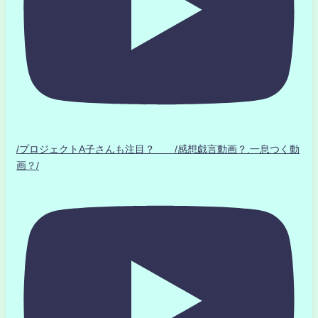
/プロジェクトA子さんも注目？ /感想戯言動画？.一息つく動
画？/