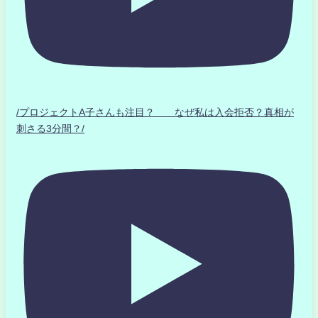
/プロジェクトA子さんも注目？ なぜ私は入会拒否？真相が
刺さる3分間？/