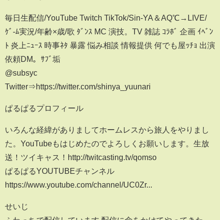
毎日生配信/YouTube Twitch TikTok/Sin-YA＆AQ℃→LIVE/
ｹﾞ-ﾑ実況/年齢×歳/歌 ﾀﾞﾝｽ MC 演技。TV 雑誌 ｺﾗﾎﾞ 企画 ｲﾍﾞﾝ
ﾄ 炎上ﾆｭｰｽ 時事ﾈﾀ 暴露 悩み相談 情報提供 何でも屋ｯﾁｮ 出演
依頼DM。ｻﾌﾞ垢
@subsyc
Twitter⇒https://twitter.com/shinya_yuunari
ぱるぱるプロフィール
いろんな経緯がありましてホームレスから旅人をやりまし
た。YouTubeもはじめたのでよろしくお願いします。生放
送！ツイキャス！http://twitcasting.tv/qomso
ぱるぱるYOUTUBEチャンネル
https://www.youtube.com/channel/UC0Zr...
せいじ
ふわっちで配信しています 配信に命をかけてやってきた