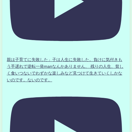
親は子育てに失敗した」子は人生に失敗した。負けに気付きも
う手遅れで逆転一発manなんかありません、 残りの人生、貧し
く食いつないでわずかな楽しみなど見つけて生きていくしかな
いのです。ないのです。