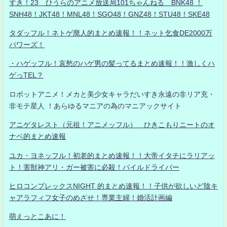
すき！23 ひうらのアニメ放送局101ちゃんねる BNK48 ！
SNH48！JKT48！MNL48！SGO48！GNZ48！STU48！SKE48
タダッフル！ネトゲ廃人的まとめ速報！！ネット乞食DE2000万
パワーズ！
・ハゲッフル！哀愁のハゲ男の髪ってるまとめ速報！！激しくハ
ゲっTEL？
ロボットアニメ！メカと美少女キャラだいすき永遠の非リア充・
非モテ星人 ！あらゆるマニアの為のマニアックサイト
アニゲタレスト（元祖！アニメッフル） ひきこもりニートのオ
ナベ的まとめ速報
ユカ・ヨネッフル！初老的まとめ速報！！大帝イタチにラリアッ
ト！害獣神アリ・ガー被害に必殺！パイルドライバー
ヒロコンプレックスNIGHT 的まとめ速報！！子供が欲しいど陰キ
ャアラフィフ女子のめざせ！専業主婦！婚活計画編
萌えっとこあに！