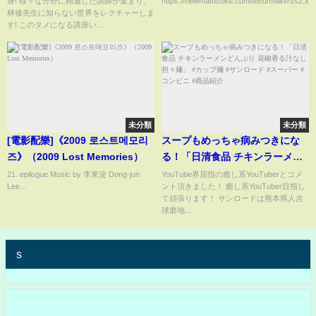
身! 様々な分野に精通した講師が集まり、
https://newmatosoku.com/feed/main/rss2.xml.
林修先生に知らない世界をレクチャーしま
す! このタメになる講座い...
未分類
未分類
[電影配樂]《2009 로스트메모리
スープもめっちゃ病みつきにな
즈》（2009 Lost Memories）
る！「日清食品 チキンラーメン
どんぶり 花椒香る汁なし担々
21. epilogue Music by 李東浚 Dong-jun
YouTube界屈指の癒し系YouTuberとコメ
Lee...
ント頂きました！ 癒し系YouTuber目指し
麺」 #カップ麺 #サンロード #ス
て頑張ります！ サンロードは熊本県人吉
ーパー #コンビニ #商品紹介
球磨地...
s