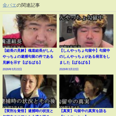
金バエ
の関連記事
【組長の見解】魂道組長がしん
【しんやっちょ勾留中】勾留中
やっちょの逮捕勾留の件である
のしんやっちょがある発言をし
見解を示す【ぱるぱる】
ました【ぱるぱる】
2026年3月22日
2026年3月22日
【実刑を覚悟】逮捕時の状況と
【真実】勾留中の真実を語る