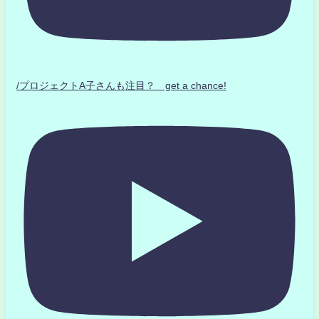
/プロジェクトA子さんも注目？ get a chance!