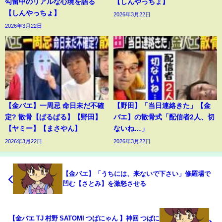
勾留中のリアルな心境を語る
【しんやっちょ】
【しんやっちょ】
2026年3月22日
2026年3月22日
【金バエ】一周忌 命日未だ不確
【野田】「当日連絡きた」【金
定? 散骨【ぱるぱる】【野田】
バエ】の散骨式「配信者2人、切
【ヤミー】【まさやん】
ないね…」
2026年3月22日
2026年3月22日
【金バエ】「うちには、来ないで下さい」修羅場で
凹む【さとみ】を激怒させる
【金バエ TJ 村野 SATOMI つばにゃん 】神回 つばに