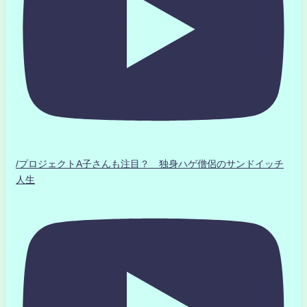
/プロジェクトA子さんも注目？ 独身ハゲ僧侶のサンドイッチ
人生