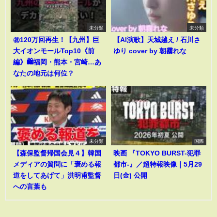
未分類
未分類
㊗️120万回再生！【九州】巨
【AI演歌】天城越え / 石川さ
大イオンモールTop10《前
ゆり cover by 朝霧れな
編》🛍️福岡・熊本・宮崎…あ
なたの地元は何位？
未分類
国際
【森保監督帰国会見４】韓国
映画 『TOKYO BURST-犯罪
メディアの質問に「褒める報
都市-』／超特報映像｜5月29
道をしてあげて」洪明甫監督
日(金) 公開
への言葉も