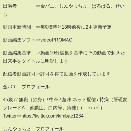
出演者 ⇒金バエ、しんやっちょ、ぱるぱる、せい
じ
動画更新時間 ⇒毎朝8時と18時前後に2本更新予定
動画編集ソフト⇒videoPROMAC
動画編集基準 ⇒動画10分編集を基準にその動画で起きた
出来事をタイトルに明記します
配信者動画許可⇒許可を得て動画を作成しています
金バエ プロフィール
45歳♂/ 無職（独身）/ 中卒 / 趣味 ネット配信 / 持病（肝硬変
グレードA、蓄膿症、白内障、痔瘻）( ´• ɷ •` )
Twitter⇒https://twitter.com/kimbae1234
しんやっちょ プロフィール