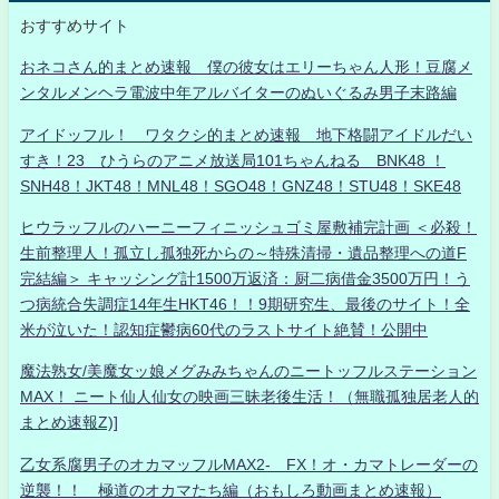
おすすめサイト
おネコさん的まとめ速報 僕の彼女はエリーちゃん人形！豆腐メ
ンタルメンヘラ電波中年アルバイターのぬいぐるみ男子末路編
アイドッフル！ ワタクシ的まとめ速報 地下格闘アイドルだい
すき！23 ひうらのアニメ放送局101ちゃんねる BNK48 ！
SNH48！JKT48！MNL48！SGO48！GNZ48！STU48！SKE48
ヒウラッフルのハーニーフィニッシュゴミ屋敷補完計画 ＜必殺！
生前整理人！孤立し孤独死からの～特殊清掃・遺品整理への道F
完結編＞ キャッシング計1500万返済：厨二病借金3500万円！う
つ病統合失調症14年生HKT46！！9期研究生、最後のサイト！全
米が泣いた！認知症鬱病60代のラストサイト絶賛！公開中
魔法熟女/美魔女ッ娘メグみみちゃんのニートッフルステーション
MAX！ ニート仙人仙女の映画三昧老後生活！（無職孤独居老人的
まとめ速報Z)]
乙女系腐男子のオカマッフルMAX2- FX！オ・カマトレーダーの
逆襲！！ 極道のオカマたち編（おもしろ動画まとめ速報）