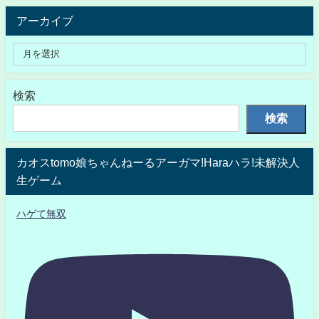
アーカイブ
検索
検索
カオスtomo娘ちゃんねーるアーガマ!Haraハラ!未解決人
生ゲーム
ハゲて無双