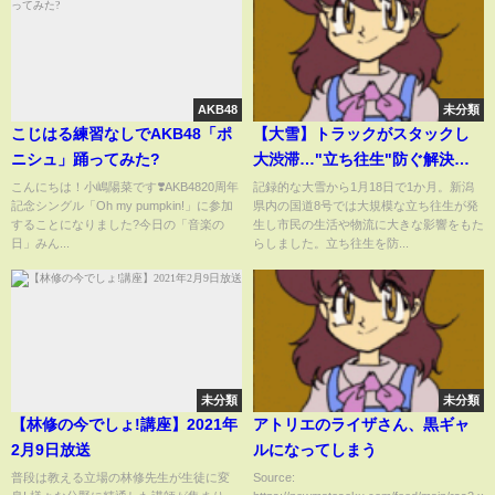
AKB48
未分類
こじはる練習なしでAKB48「ポ
【大雪】トラックがスタックし
ニシュ」踊ってみた?
大渋滞…"立ち往生"防ぐ解決策
は？ 新潟 NNNセレクション
こんにちは！小嶋陽菜です❣️AKB4820周年
記録的な大雪から1月18日で1か月。新潟
記念シングル「Oh my pumpkin!」に参加
県内の国道8号では大規模な立ち往生が発
することになりました?今日の「音楽の
生し市民の生活や物流に大きな影響をもた
日」みん...
らしました。立ち往生を防...
未分類
未分類
【林修の今でしょ!講座】2021年
アトリエのライザさん、黒ギャ
2月9日放送
ルになってしまう
普段は教える立場の林修先生が生徒に変
Source: