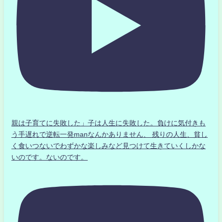
親は子育てに失敗した」子は人生に失敗した。負けに気付きも
う手遅れで逆転一発manなんかありません、 残りの人生、貧し
く食いつないでわずかな楽しみなど見つけて生きていくしかな
いのです。ないのです。