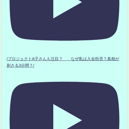
/プロジェクトA子さんも注目？ なぜ私は入会拒否？真相が
刺さる3分間？/