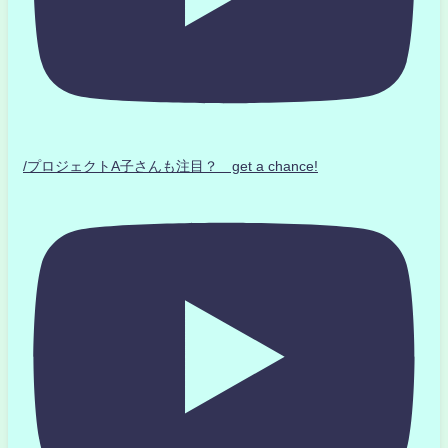
/プロジェクトA子さんも注目？ get a chance!