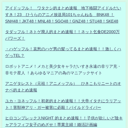
アイドッフル！ ワタクシ的まとめ速報 地下格闘アイドルだい
すき！23 ひうらのアニメ放送局101ちゃんねる BNK48 ！
SNH48！JKT48！MNL48！SGO48！GNZ48！STU48！SKE48
タダッフル！ネトゲ廃人的まとめ速報！！ネット乞食DE2000万
パワーズ！
・ハゲッフル！哀愁のハゲ男の髪ってるまとめ速報！！激しくハ
ゲっTEL？
ロボットアニメ！メカと美少女キャラだいすき永遠の非リア充・
非モテ星人 ！あらゆるマニアの為のマニアックサイト
アニゲタレスト（元祖！アニメッフル） ひきこもりニートのオ
ナベ的まとめ速報
ユカ・ヨネッフル！初老的まとめ速報！！大帝イタチにラリアッ
ト！害獣神アリ・ガー被害に必殺！パイルドライバー
ヒロコンプレックスNIGHT 的まとめ速報！！子供が欲しいど陰キ
ャアラフィフ女子のめざせ！専業主婦！婚活計画編