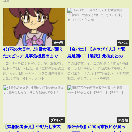
材屋...
未分類
金バエ
4分弱の大長考…注目女流が迎え
【金バエ】【みやびくん】と緊
た大ピンチ 見事危機脱出までの
急通話!「【唯我】元彼女との件
一部始終「ひねり出した
で、もうすぐ捕まる!?」今後ど
2軒リーチに切る牌がないが、放銃すれ
この日夕方、金バエの配信に「唯我が捕ま
ばトップ目から転落。まさに絶体絶命の場
る!」と鳩が飛んだ。唯我の配信を聴いた
―！！！」/麻雀・Mトーナメン
うなる?
面だった。Mリーガー、各プロ団体推薦者
金バエも、「これは本当っぽい」と監視体
ト(ABEMA TIMES)
が出場する「Mトーナメント...
制に。そして、ホッケを発端...
プロレス
未分類
【緊急記者会見】中野たむ実装
隈研吾設計の富岡市役所が腐っ