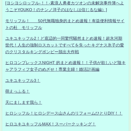
[ヨシヨシロッフル-！！-素浪人勇者カツオンの未解決事件簿へよ
うこそYOUKO！のナンノ洋子のはなしは信じるな編）]
モリッフル！ 50代無職独身的まとめ速報！有益便利情報サイ
トの杜 モリッフル
ユキユキッフル2！ど底辺的一同驚愕騒然まとめ速報！超氷河期
世代！人生の強制ロスカットですべてを失ったキグナス氷子の愛
のクリスタルキングボンビー脱出大作戦
ヒロコンプレックスNIGHT 的まとめ速報！！子供が欲しいど陰キ
ャアラフィフ女子のめざせ！専業主婦！婚活計画編
ユキユキッフル3！
萌えっふる！
天にまします我ら！
ヒロシッフル！ヒロシデース山さんのリフォームひとりDIY！！
ヒロユキユキッフルMAX！スーパークッキング！