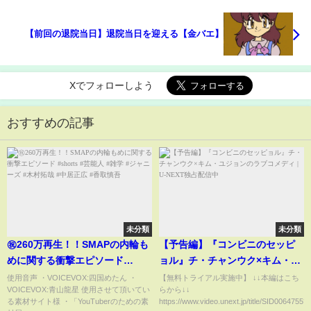
【前回の退院当日】退院当日を迎える【金バエ】
Xでフォローしよう
おすすめの記事
未分類
未分類
㊗️260万再生！！SMAPの内輪も
【予告編】『コンビニのセッピ
めに関する衝撃エピソード
ョル』チ・チャンウク×キム・ユ
#shorts #芸能人 #雑学 #ジャニ
ジョンのラブコメディ | U-NEXT
使用音声 ・VOICEVOX:四国めたん ・
【無料トライアル実施中】 ↓↓本編はこち
VOICEVOX:青山龍星 使用させて頂いてい
らから↓↓
ーズ #木村拓哉 #中居正広 #香取
独占配信中
る素材サイト様 ・「YouTuberのための素
https://www.video.unext.jp/title/SID0064755?..
慎吾