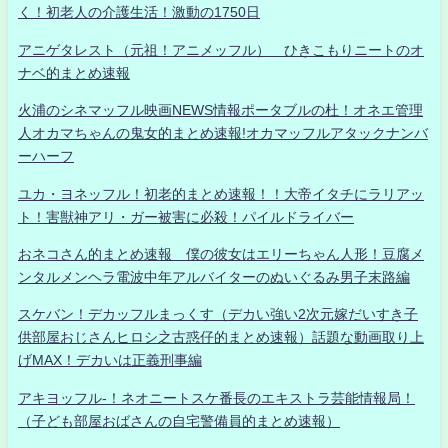
く！初老人の介護生活！激動の1750日
アニゲタレスト（元祖！アニメッフル） ひきこもりニートのオ
ナベ的まとめ速報
火浦のシネマッフル映画NEWS情報ポータブルの杜！オネエ管理
人オカマちゃんの鬼女的まとめ速報!オカマッフルアタックナンバ
ーハーフ
ユカ・ヨネッフル！初老的まとめ速報！！大帝イタチにラリアッ
ト！害獣神アリ・ガー被害に必殺！パイルドライバー
おネコさん的まとめ速報 僕の彼女はエリーちゃん人形！豆腐メ
ンタルメンヘラ電波中年アルバイターのぬいぐるみ男子末路編
スケバン！デカッフルまっくす（デカい強い2次元嫁だいすき子
供部屋おじさんヒロシ之古惑仔的まとめ速報）話題な動画取り上
げMAX！デカいは正義刑事編
アキヨッフル-！ネオニートスケ番長のエキストラ芸能情報局！
（子ども部屋おばさんの自宅警備員的まとめ速報）