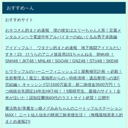
おすすめ～ん
おすすめサイト
おネコさん的まとめ速報 僕の彼女はエリーちゃん人形！豆腐メ
ンタルメンヘラ電波中年アルバイターのぬいぐるみ男子末路編
アイドッフル！ ワタクシ的まとめ速報 地下格闘アイドルだい
すき！23 ひうらのアニメ放送局101ちゃんねる BNK48 ！
SNH48！JKT48！MNL48！SGO48！GNZ48！STU48！SKE48
ヒウラッフルのハーニーフィニッシュゴミ屋敷補完計画 ＜必殺！
生前整理人！孤立し孤独死からの～特殊清掃・遺品整理への道F
完結編＞ キャッシング計1500万返済：厨二病借金3500万円！う
つ病統合失調症14年生HKT46！！9期研究生、最後のサイト！全
米が泣いた！認知症鬱病60代のラストサイト絶賛！公開中
魔法熟女/美魔女ッ娘メグみみちゃんのニートッフルステーション
MAX！ ニート仙人仙女の映画三昧老後生活！（無職孤独居老人的
まとめ速報Z)]