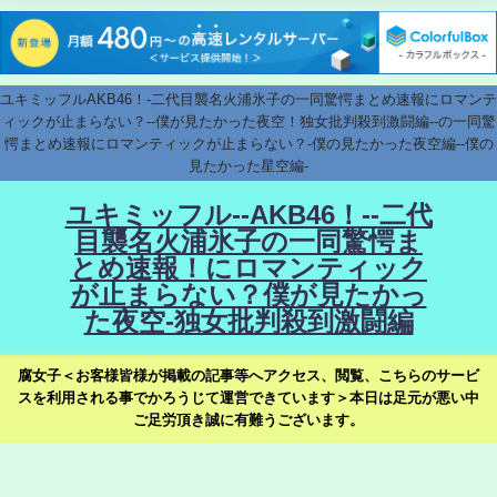
ユキミッフルAKB46！-二代目襲名火浦氷子の一同驚愕まとめ速報にロマンテ
ィックが止まらない？--僕が見たかった夜空！独女批判殺到激闘編--の一同驚
愕まとめ速報にロマンティックが止まらない？-僕の見たかった夜空編--僕の
見たかった星空編-
ユキミッフル--AKB46！--二代
目襲名火浦氷子の一同驚愕ま
とめ速報！にロマンティック
が止まらない？僕が見たかっ
た夜空-独女批判殺到激闘編
腐女子＜お客様皆様が掲載の記事等へアクセス、閲覧、こちらのサービ
スを利用される事でかろうじて運営できています＞本日は足元が悪い中
ご足労頂き誠に有難うございます。