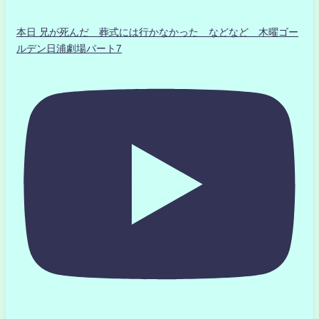
本日 兄が死んだ 葬式には行かなかった などなど 木曜ゴー
ルデン日浦劇場パート7