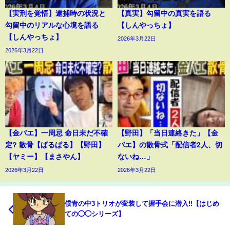
【実刑を覚悟】逮捕時の状況と
【真実】勾留中の真実を語る
勾留中のリアルな心境を語る
【しんやっちょ】
【しんやっちょ】
2026年3月22日
2026年3月22日
【金バエ】一周忌 命日未だ不確
【野田】「当日連絡きた」【金
定? 散骨【ぱるぱる】【野田】
バエ】の散骨式「配信者2人、切
【ヤミー】【まさやん】
ないね…」
2026年3月22日
2026年3月22日
僕青の中3トリオが変装して握手会に潜入!!【はじめ
ての◯◯シリーズ】