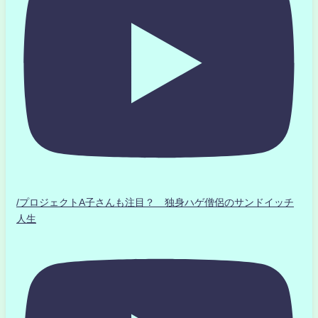
/プロジェクトA子さんも注目？ 独身ハゲ僧侶のサンドイッチ
人生