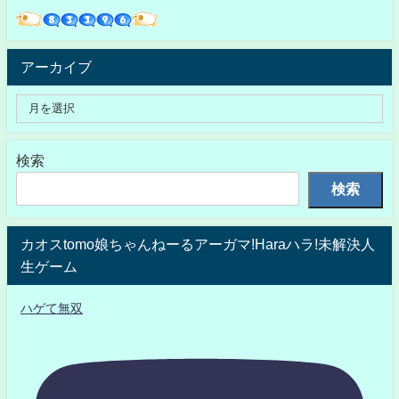
アーカイブ
検索
検索
カオスtomo娘ちゃんねーるアーガマ!Haraハラ!未解決人
生ゲーム
ハゲて無双