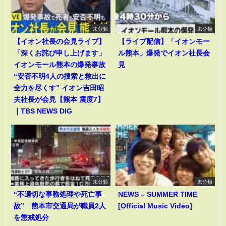
未分類
未分類
【イオン社長の会見ライブ】
【ライブ配信】「イオンモー
「深くお詫び申し上げます」
ル熊本」爆発でイオン社長会
イオンモール熊本の爆発事故
見
“安否不明4人の捜索と救出に
全力を尽くす” イオン吉田昭
夫社長が会見【熊本 震度7】
｜TBS NEWS DIG
未分類
未分類
“不適切な事務処理や死亡事
NEWS – SUMMER TIME
故” 熊本市交通局が職員2人
[Official Music Video]
を懲戒処分