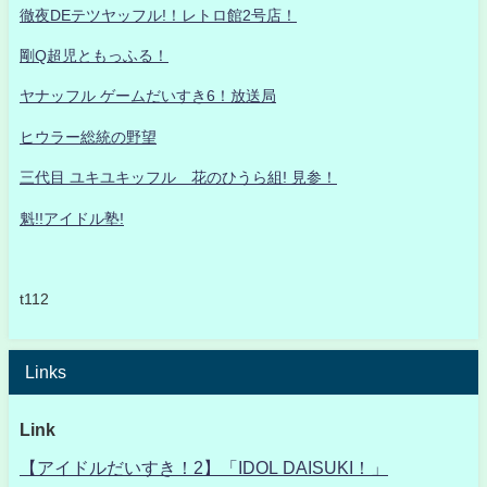
徹夜DEテツヤッフル!！レトロ館2号店！
剛Q超児ともっふる！
ヤナッフル ゲームだいすき6！放送局
ヒウラー総統の野望
三代目 ユキユキッフル 花のひうら組! 見参！
魁!!アイドル塾!
t112
Links
Link
【アイドルだいすき！2】「IDOL DAISUKI！」