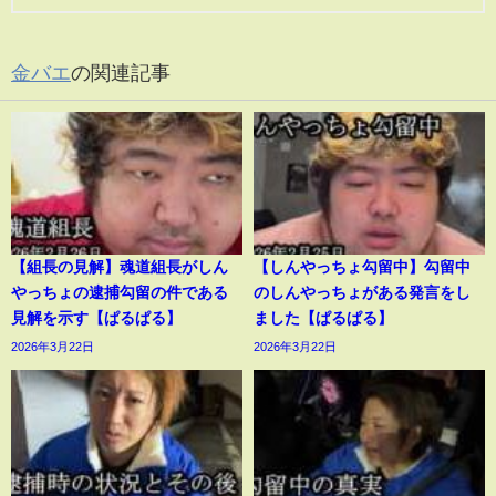
金バエ
の関連記事
【組長の見解】魂道組長がしん
【しんやっちょ勾留中】勾留中
やっちょの逮捕勾留の件である
のしんやっちょがある発言をし
見解を示す【ぱるぱる】
ました【ぱるぱる】
2026年3月22日
2026年3月22日