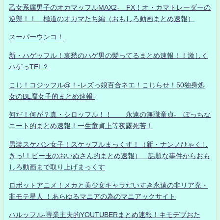
乙女系腐男子のオカマッフルMAX2- FX！オ・カマトレーダーの
逆襲！！ 極道のオカマたち編（おもしろ動画まとめ速報）
スーパーウンコ！
新・ハゲッフル！哀愁のハゲ男の髪ってるまとめ速報！！激しく
ハゲっTEL？
こじ！コジッフル@！-レズっ娘百合ネエ！こじらせ！50独身処
女のBL腐女子的まとめ速報-
何だ！何が？真・シロッフル！！ 永遠の無職童貞- ぼっちな
ニート的まとめ速報！一生童貞上等夜露死苦！
男装スケバン女子！スケッフルまっくす！（新・ナンノひゃくし
きっ!！ビー玉のおいぬさん的まとめ速報） 話題な事件からおも
しろ動画まで取り上げまっくす
ロボットアニメ！メカと美少女キャラだいすき永遠の非リア充・
非モテ星人 ！あらゆるマニアの為のマニアックサイト
ハルッフル-専業主夫的YOUTUBERまとめ速報！キモデブおた