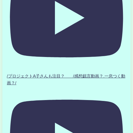
/プロジェクトA子さんも注目？ /感想戯言動画？.一息つく動
画？/