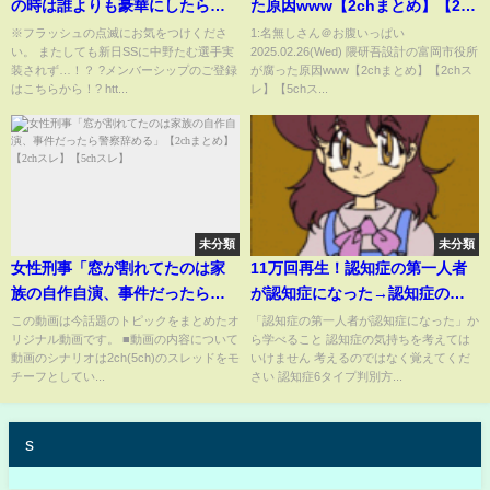
の時は誰よりも豪華にしたら、
た原因www【2chまとめ】【2ch
そしたら認めてやる！
スレ】【5chスレ】
※フラッシュの点滅にお気をつけくださ
1:名無しさん＠お腹いっぱい
い。 またしても新日SSに中野たむ選手実
2025.02.26(Wed) 隈研吾設計の富岡市役所
装されず…！？ ?メンバーシップのご登録
が腐った原因www【2chまとめ】【2chス
はこちらから！? htt...
レ】【5chス...
未分類
未分類
女性刑事「窓が割れてたのは家
11万回再生！認知症の第一人者
族の自作自演、事件だったら警
が認知症になった→認知症の気
察辞める」【2chまとめ】【2ch
持ちを考えてはいけない理由
この動画は今話題のトピックをまとめたオ
「認知症の第一人者が認知症になった」か
リジナル動画です。 ■動画の内容について
ら学べること 認知症の気持ちを考えては
スレ】【5chスレ】
動画のシナリオは2ch(5ch)のスレッドをモ
いけません 考えるのではなく覚えてくだ
チーフとしてい...
さい 認知症6タイプ判別方...
s