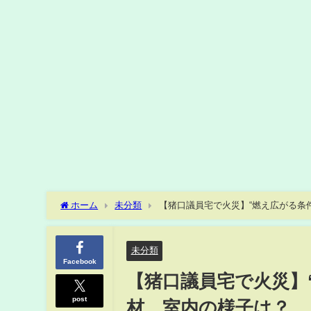
ホーム
未分類
未分類
Facebook
【猪口議員宅で火災】
post
材…室内の様子は？