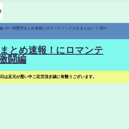
編--の一同驚愕まとめ速報にロマンティックが止まらない？-僕の
驚愕まとめ速報！にロマンテ
激闘編
日は足元が悪い中ご足労頂き誠に有難うございます。