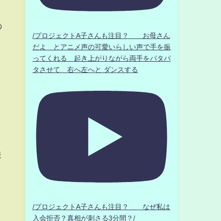
の
/プロジェクトA子さんも注目？ お母さん
だよ とアニメ声の可愛いらしい声で手を振
ってくれる 起き上がりながら両手をパタパ
タさせて 右へ左へと ダンスする
と
様
/プロジェクトA子さんも注目？ なぜ私は
ま
入会拒否？真相が刺さる3分間？/