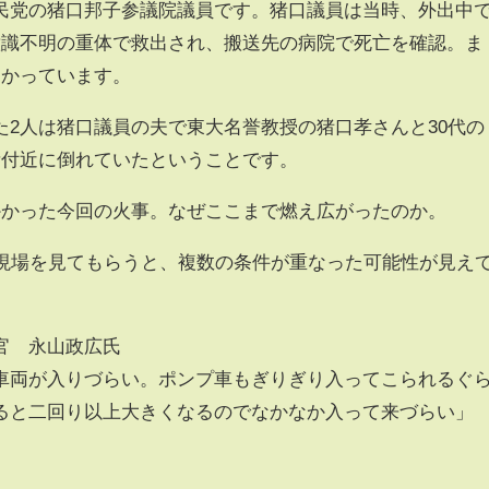
民党の猪口邦子参議院議員です。猪口議員は当時、外出中
意識不明の重体で救出され、搬送先の病院で死亡を確認。ま
つかっています。
た2人は猪口議員の夫で東大名誉教授の猪口孝さんと30代の
所付近に倒れていたということです。
かかった今回の火事。なぜここまで燃え広がったのか。
に現場を見てもらうと、複数の条件が重なった可能性が見え
官 永山政広氏
車両が入りづらい。ポンプ車もぎりぎり入ってこられるぐ
ると二回り以上大きくなるのでなかなか入って来づらい」