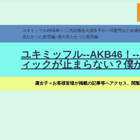
ユキミッフルAKB46！-二代目襲名火浦氷子の一同驚愕まとめ
見たかった夜空編--僕の見たかった星空編-
ユキミッフル--AKB46
ィックが止まらない？僕が
腐女子＜お客様皆様が掲載の記事等へアクセス、閲覧