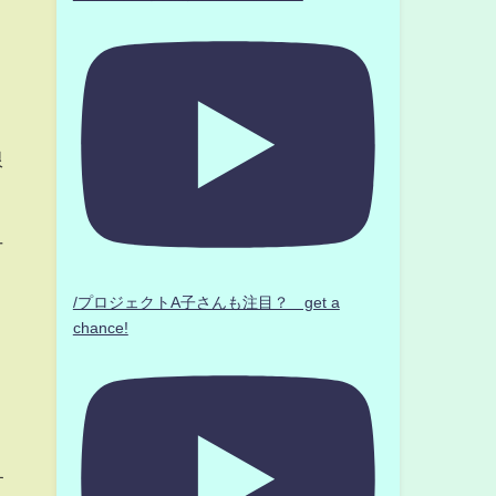
限
十
/プロジェクトA子さんも注目？ get a
chance!
す