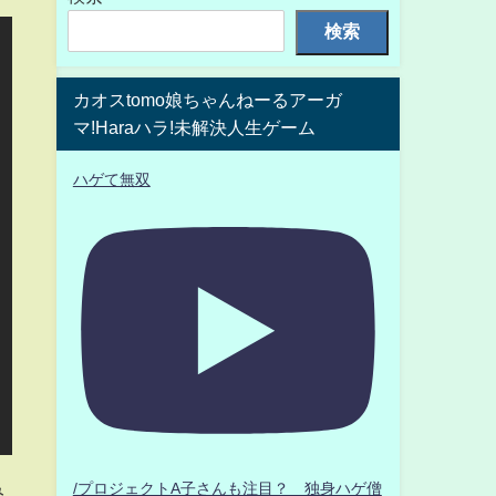
検索
カオスtomo娘ちゃんねーるアーガ
マ!Haraハラ!未解決人生ゲーム
ハゲて無双
み
/プロジェクトA子さんも注目？ 独身ハゲ僧