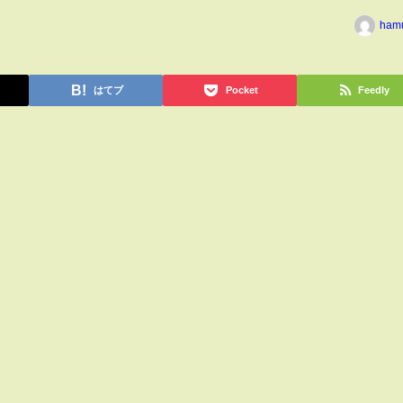
ham
はてブ
Pocket
Feedly