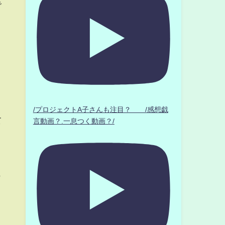
で
/プロジェクトA子さんも注目？ /感想戯
て
言動画？.一息つく動画？/
ら