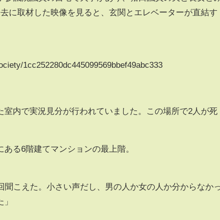
過去に取材した映像を見ると、玄関とエレベーターが直結す
y/society/1cc252280dc445099569bbef49abc333
た室内で実況見分が行われていました。この場所で2人が死
にある6階建てマンションの最上階。
1回聞こえた。小さい声だし、男の人か女の人か分からなか
た」