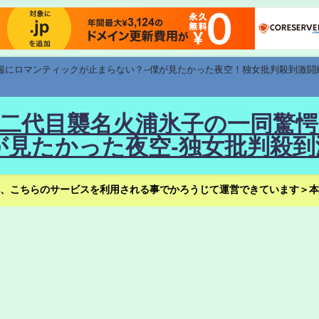
速報にロマンティックが止まらない？--僕が見たかった夜空！独女批判殺到激闘
！--二代目襲名火浦氷子の一同
見たかった夜空-独女批判殺到
、こちらのサービスを利用される事でかろうじて運営できています＞本