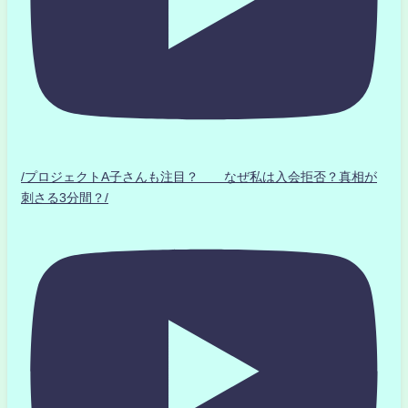
/プロジェクトA子さんも注目？ なぜ私は入会拒否？真相が
刺さる3分間？/