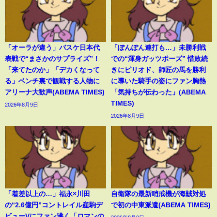
「オーラが違う」バスケ日本代
「ぽんぽん連打も…」未勝利戦
表戦で“まさかのサプライズ”！
での“渾身ガッツポーズ” 惜敗続
「来てたのか」「デカくなって
きにピリオド、師匠の馬を勝利
る」ベンチ裏で観戦する人物に
に導いた騎手の姿にファン胸熱
アリーナ大歓声(ABEMA TIMES)
「気持ちが伝わった」(ABEMA
TIMES)
2026年8月9日
2026年8月9日
「着差以上の…」福永×川田
自衛隊の最新哨戒機が海賊対処
の“2.6億円”コントレイル産駒デ
で初の中東派遣(ABEMA TIMES)
ビューVにファン沸く「ロマンの