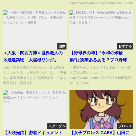
https://www.youtube.com/channel/UC0LtdRW
国際
おすすめ
＜大阪・関西万博＞世界最大の
【野球界の噂】"令和の米騒
木造建築物「大屋根リング」を1
動"は実際あるある？プロ野球界
周してみた 会場の様々なパビ
のケータリング事情とセパの違
大阪・関西万博の会場のシンボル 1周約2
＜里崎チャンネルおすすめ動画＞ ▼一軍
キロにわたる「大屋根リング」は、世界最
と二軍の違いについて
リオンが一目瞭然
いを語る！
大の木造建築物として2025年3月に ギネス
https://youtu.be/xmaIfDcZ26A ▼袴田彩会
世界記録に認定され...
が『もう辞め...
スターダム
プロレス
【天咲光由】密着ドキュメント
【女子プロレス GAEA】山田に