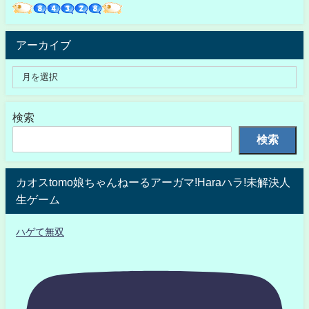
アーカイブ
検索
検索
カオスtomo娘ちゃんねーるアーガマ!Haraハラ!未解決人
生ゲーム
ハゲて無双