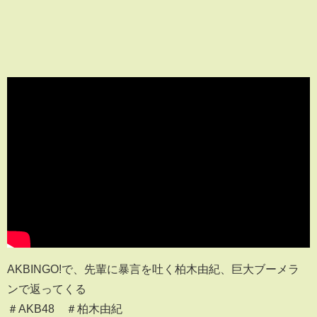
AKBINGO!で、先輩に暴言を吐く柏木由紀、巨大ブーメラ
ンで返ってくる
＃AKB48 ＃柏木由紀