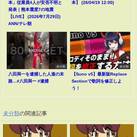
本」従業員4人が安否不明と
本】 (26/04/19 12:00)
発表｜熊本震度7の地震
【LIVE】 (2026年7月29日)
ANN/テレ朝
未分類
未分類
八田與一を逮捕した人達の末
【Suno v5】最新版Replace
路…#八田與一 #逮捕
Sectionで歌詞を修正しよ
う！
未分類
の関連記事