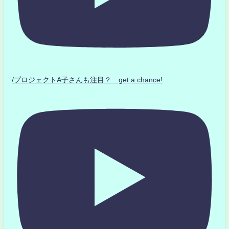
/プロジェクトA子さんも注目？ get a chance!