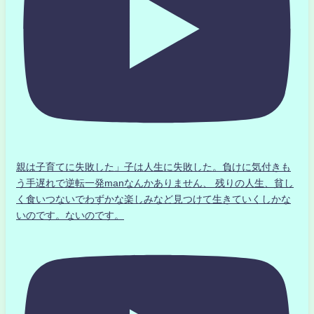
親は子育てに失敗した」子は人生に失敗した。負けに気付きも
う手遅れで逆転一発manなんかありません、 残りの人生、貧し
く食いつないでわずかな楽しみなど見つけて生きていくしかな
いのです。ないのです。