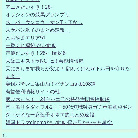
アニメだいすき！26-
オラシオンの競馬グランプリ
スーパーウンコウーマンT・子なし
スケバン氷子のまとめ速報！
とおやまエリア51
一番くじ福袋 だいすき
声優だいすき！26- bnk46
大阪エキストラNOTE！芸能情報局
天にまします我らが父よ！ 願わくはわがドル円を守りた
まえ！
実録パチンコ梁山泊！パチンコakb108道
有益便利情報サイトの杜
病は木から！ 24金バエ子の特発性間質性肺炎
真・モリタダッフル2！！50代無職独身ガチホモ童貞ギン
グ・ゲイなー女装子オネエ的まとめ速報
韓国ドラマcinemaだいすき-僕が見たかった星空-
1 -