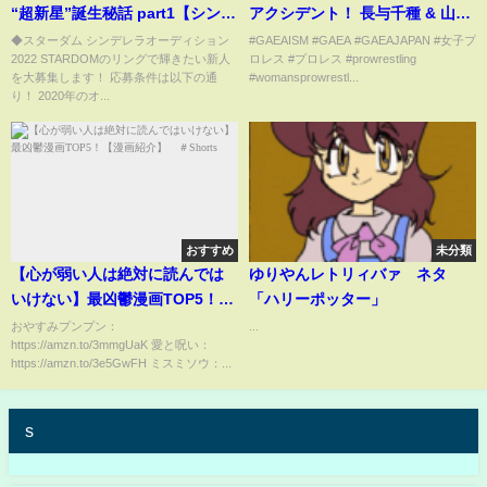
“超新星”誕生秘話 part1【シンデ
アクシデント！ 長与千種 & 山田
レラオーディション2022】
敏代 vs 尾崎魔弓 & KAORU
◆スターダム シンデレラオーディション
#GAEAISM #GAEA #GAEAJAPAN #女子プ
2022 STARDOMのリングで輝きたい新人
ロレス #プロレス #prowrestling
2003年5月18日 東京・後楽園ホ
を大募集します！ 応募条件は以下の通
#womansprowrestl...
ール
り！ 2020年のオ...
おすすめ
未分類
【心が弱い人は絶対に読んでは
ゆりやんレトリィバァ ネタ
いけない】最凶鬱漫画TOP5！
「ハリーポッター」
【漫画紹介】 ＃Shorts
おやすみプンプン：
...
https://amzn.to/3mmgUaK 愛と呪い：
https://amzn.to/3e5GwFH ミスミソウ：...
s