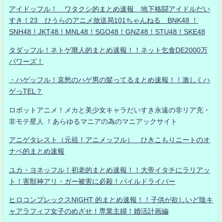
アイドッフル！ ワタクシ的まとめ速報 地下格闘アイドルだい
すき！23 ひうらのアニメ放送局101ちゃんねる BNK48 ！
SNH48！JKT48！MNL48！SGO48！GNZ48！STU48！SKE48
タダッフル！ネトゲ廃人的まとめ速報！！ネット乞食DE2000万
パワーズ！
・ハゲッフル！哀愁のハゲ男の髪ってるまとめ速報！！激しくハ
ゲっTEL？
ロボットアニメ！メカと美少女キャラだいすき永遠の非リア充・
非モテ星人 ！あらゆるマニアの為のマニアックサイト
アニゲタレスト（元祖！アニメッフル） ひきこもりニートのオ
ナベ的まとめ速報
ユカ・ヨネッフル！初老的まとめ速報！！大帝イタチにラリアッ
ト！害獣神アリ・ガー被害に必殺！パイルドライバー
ヒロコンプレックスNIGHT 的まとめ速報！！子供が欲しいど陰キ
ャアラフィフ女子のめざせ！専業主婦！婚活計画編