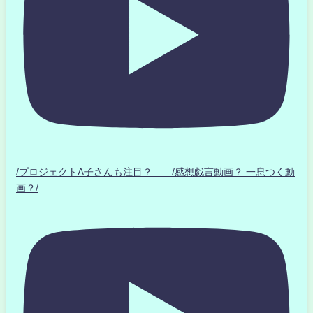
/プロジェクトA子さんも注目？ /感想戯言動画？.一息つく動
画？/