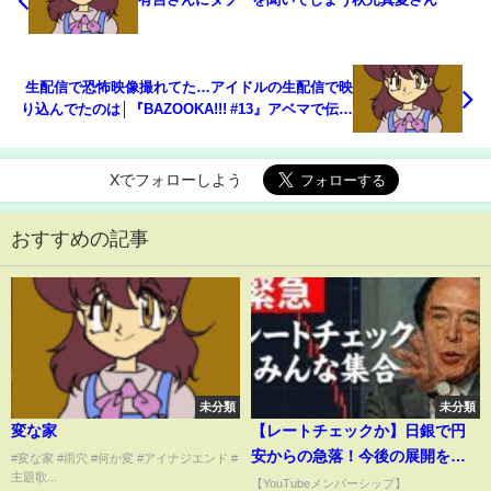
生配信で恐怖映像撮れてた…アイドルの生配信で映
り込んでたのは│『BAZOOKA!!! #13』アベマで伝説
回を無料公開中！
Xでフォローしよう
おすすめの記事
未分類
未分類
変な家
【レートチェックか】日銀で円
安からの急落！今後の展開を話
#変な家 #雨穴 #何か変 #アイナジエンド #
主題歌...
します【ドル円・為替介入】
【YouTubeメンバーシップ】