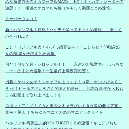
乙女系腐男子のオカマッフルMAX2- FX！オ・カマトレーダーの
逆襲！！ 極道のオカマたち編（おもしろ動画まとめ速報）
スーパーウンコ！
新・ハゲッフル！哀愁のハゲ男の髪ってるまとめ速報！！激しく
ハゲっTEL？
こじ！コジッフル@！-レズっ娘百合ネエ！こじらせ！50独身処
女のBL腐女子的まとめ速報-
何だ！何が？真・シロッフル！！ 永遠の無職童貞- ぼっちな
ニート的まとめ速報！一生童貞上等夜露死苦！
男装スケバン女子！スケッフルまっくす！（新・ナンノひゃくし
きっ!！ビー玉のおいぬさん的まとめ速報） 話題な事件からおも
しろ動画まで取り上げまっくす
ロボットアニメ！メカと美少女キャラだいすき永遠の非リア充・
非モテ星人 ！あらゆるマニアの為のマニアックサイト
ハルッフル-専業主夫的YOUTUBERまとめ速報！キモデブおた