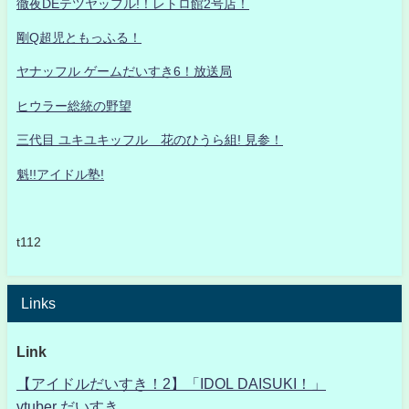
徹夜DEテツヤッフル!！レトロ館2号店！
剛Q超児ともっふる！
ヤナッフル ゲームだいすき6！放送局
ヒウラー総統の野望
三代目 ユキユキッフル 花のひうら組! 見参！
魁!!アイドル塾!
t112
Links
Link
【アイドルだいすき！2】「IDOL DAISUKI！」
vtuber だいすき