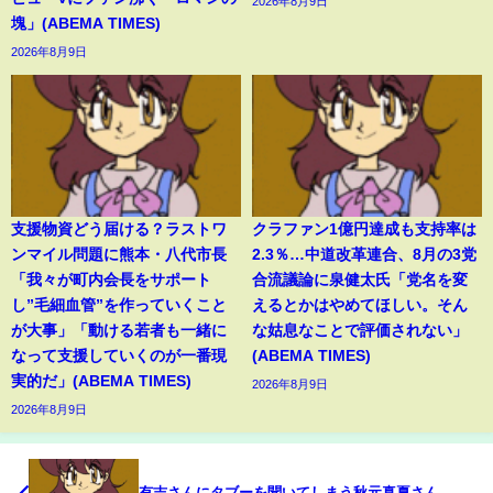
2026年8月9日
塊」(ABEMA TIMES)
2026年8月9日
支援物資どう届ける？ラストワ
クラファン1億円達成も支持率は
ンマイル問題に熊本・八代市長
2.3％…中道改革連合、8月の3党
「我々が町内会長をサポート
合流議論に泉健太氏「党名を変
し”毛細血管”を作っていくこと
えるとかはやめてほしい。そん
が大事」「動ける若者も一緒に
な姑息なことで評価されない」
なって支援していくのが一番現
(ABEMA TIMES)
実的だ」(ABEMA TIMES)
2026年8月9日
2026年8月9日
有吉さんにタブーを聞いてしまう秋元真夏さん