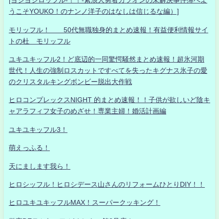
[ヨシヨシロッフル-！！-素浪人勇者カツオンの未解決事件簿へよ
うこそYOUKO！のナンノ洋子のはなしは信じるな編）]
モリッフル！ 50代無職独身的まとめ速報！有益便利情報サイ
トの杜 モリッフル
ユキユキッフル2！ど底辺的一同驚愕騒然まとめ速報！超氷河期
世代！人生の強制ロスカットですべてを失ったキグナス氷子の愛
のクリスタルキングボンビー脱出大作戦
ヒロコンプレックスNIGHT 的まとめ速報！！子供が欲しいど陰キ
ャアラフィフ女子のめざせ！専業主婦！婚活計画編
ユキユキッフル3！
萌えっふる！
天にまします我ら！
ヒロシッフル！ヒロシデース山さんのリフォームひとりDIY！！
ヒロユキユキッフルMAX！スーパークッキング！