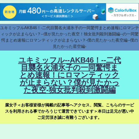
ユキミッフルAKB46！-二代目襲名火浦氷子の一同驚愕まとめ速報にロマンテ
ィックが止まらない？--僕が見たかった夜空！独女批判殺到激闘編--の一同驚
愕まとめ速報にロマンティックが止まらない？-僕の見たかった夜空編--僕の
見たかった星空編-
ユキミッフル--AKB46！--二代
目襲名火浦氷子の一同驚愕ま
とめ速報！にロマンティック
が止まらない？僕が見たかっ
た夜空-独女批判殺到激闘編
腐女子＜お客様皆様が掲載の記事等へアクセス、閲覧、こちらのサービ
スを利用される事でかろうじて運営できています＞本日は足元が悪い中
ご足労頂き誠に有難うございます。