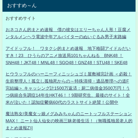
おすすめ～ん
おすすめサイト
おネコさん的まとめ速報 僕の彼女はエリーちゃん人形！豆腐メ
ンタルメンヘラ電波中年アルバイターのぬいぐるみ男子末路編
アイドッフル！ ワタクシ的まとめ速報 地下格闘アイドルだい
すき！23 ひうらのアニメ放送局101ちゃんねる BNK48 ！
SNH48！JKT48！MNL48！SGO48！GNZ48！STU48！SKE48
ヒウラッフルのハーニーフィニッシュゴミ屋敷補完計画 ＜必殺！
生前整理人！孤立し孤独死からの～特殊清掃・遺品整理への道F
完結編＞ キャッシング計1500万返済：厨二病借金3500万円！う
つ病統合失調症14年生HKT46！！9期研究生、最後のサイト！全
米が泣いた！認知症鬱病60代のラストサイト絶賛！公開中
魔法熟女/美魔女ッ娘メグみみちゃんのニートッフルステーション
MAX！ ニート仙人仙女の映画三昧老後生活！（無職孤独居老人的
まとめ速報Z)]