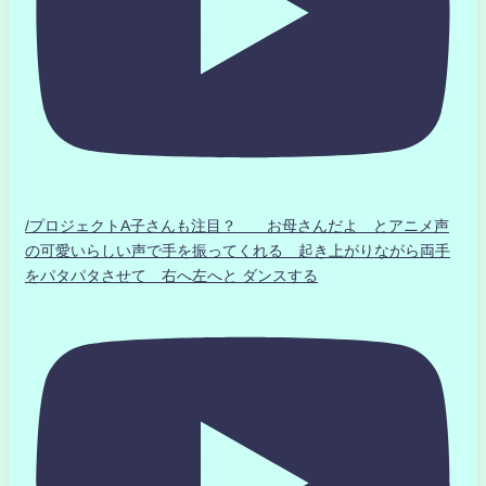
/プロジェクトA子さんも注目？ お母さんだよ とアニメ声
の可愛いらしい声で手を振ってくれる 起き上がりながら両手
をパタパタさせて 右へ左へと ダンスする