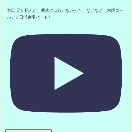
本日 兄が死んだ 葬式には行かなかった などなど 木曜ゴー
ルデン日浦劇場パート7