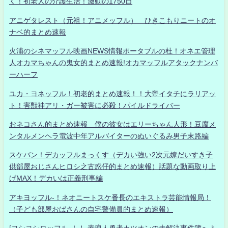
く！初老人の介護生活！激動の1750日
アニゲタレスト（元祖！アニメッフル） ひきこもりニートのオ
ナベ的まとめ速報
火浦のシネマッフル映画NEWS情報ポータブルの杜！オネエ管理
人オカマちゃんの鬼女的まとめ速報!オカマッフルアタックナンバ
ーハーフ
ユカ・ヨネッフル！初老的まとめ速報！！大帝イタチにラリアッ
ト！害獣神アリ・ガー被害に必殺！パイルドライバー
おネコさん的まとめ速報 僕の彼女はエリーちゃん人形！豆腐メ
ンタルメンヘラ電波中年アルバイターのぬいぐるみ男子末路編
スケバン！デカッフルまっくす（デカい強い2次元嫁だいすき子
供部屋おじさんヒロシ之古惑仔的まとめ速報）話題な動画取り上
げMAX！デカいは正義刑事編
アキヨッフル-！ネオニートスケ番長のエキストラ芸能情報局！
（子ども部屋おばさんの自宅警備員的まとめ速報）