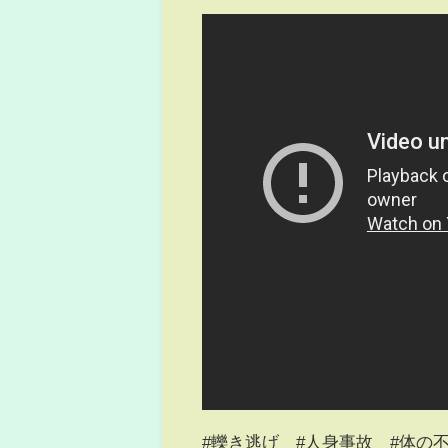
#轢き逃げ #人身事故 #体の