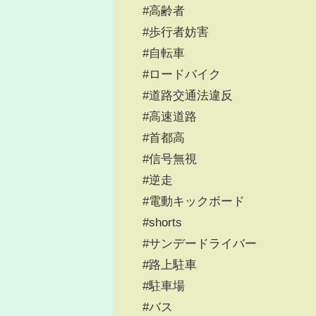
#高齢者
#歩行者妨害
#自転車
#ロードバイク
#道路交通法違反
#高速道路
#首都高
#信号無視
#逆走
#電動キックボード
#shorts
#サンデードライバー
#路上駐車
#駐車場
#バス