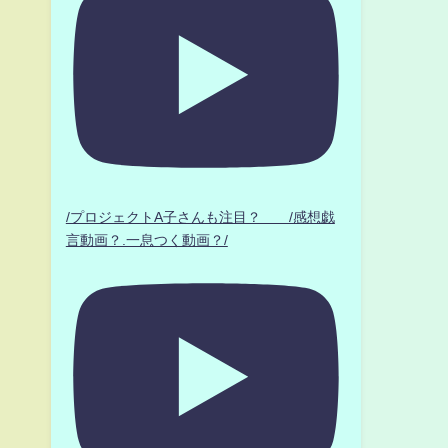
/プロジェクトA子さんも注目？ /感想戯
言動画？.一息つく動画？/