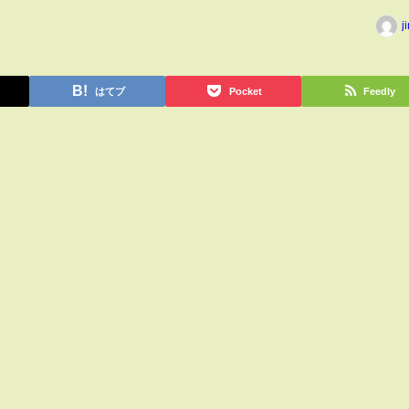
j
はてブ
Pocket
Feedly