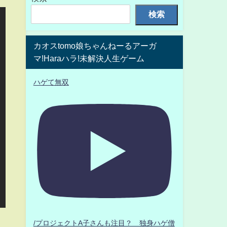
検索
カオスtomo娘ちゃんねーるアーガ
マ!Haraハラ!未解決人生ゲーム
ハゲて無双
/プロジェクトA子さんも注目？ 独身ハゲ僧