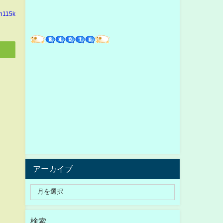
in115k
アーカイブ
検索