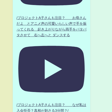
/プロジェクトA子さんも注目？ お母さん
だよ とアニメ声の可愛いらしい声で手を振
ってくれる 起き上がりながら両手をパタパ
タさせて 右へ左へと ダンスする
/プロジェクトA子さんも注目？ なぜ私は
入会拒否？真相が刺さる3分間？/