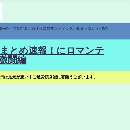
編--の一同驚愕まとめ速報にロマンティックが止まらない？-僕の
驚愕まとめ速報！にロマンテ
激闘編
日は足元が悪い中ご足労頂き誠に有難うございます。