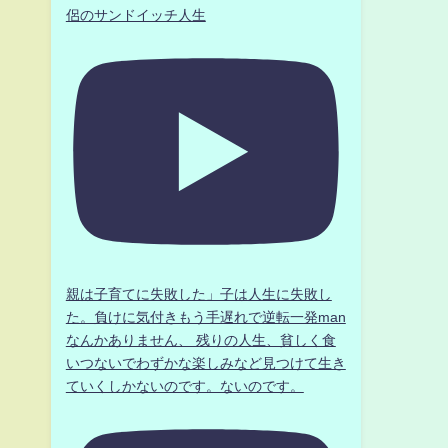
侶のサンドイッチ人生
親は子育てに失敗した」子は人生に失敗し
た。負けに気付きもう手遅れで逆転一発man
なんかありません、 残りの人生、貧しく食
いつないでわずかな楽しみなど見つけて生き
ていくしかないのです。ないのです。