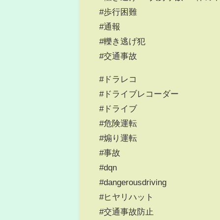
#歩行困難
#通報
#轢き逃げ犯
#交通事故
#ドラレコ
#ドライブレコーダー
#ドライブ
#危険運転
#煽り運転
#事故
#dqn
#dangerousdriving
#ヒヤリハット
#交通事故防止