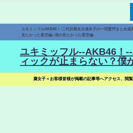
ユキミッフルAKB46！-二代目襲名火浦氷子の一同驚愕まとめ
見たかった夜空編--僕の見たかった星空編-
ユキミッフル--AKB46
ィックが止まらない？僕が
腐女子＜お客様皆様が掲載の記事等へアクセス、閲覧