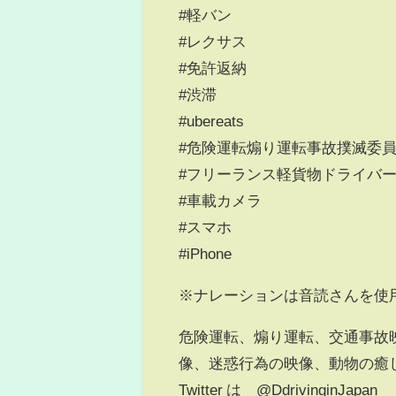
#軽バン
#レクサス
#免許返納
#渋滞
#ubereats
#危険運転煽り運転事故撲滅委
#フリーランス軽貨物ドライバ
#車載カメラ
#スマホ
#iPhone
※ナレーションは音読さんを使
危険運転、煽り運転、交通事故
像、迷惑行為の映像、動物の癒
Twitter は @DdrivinginJapan