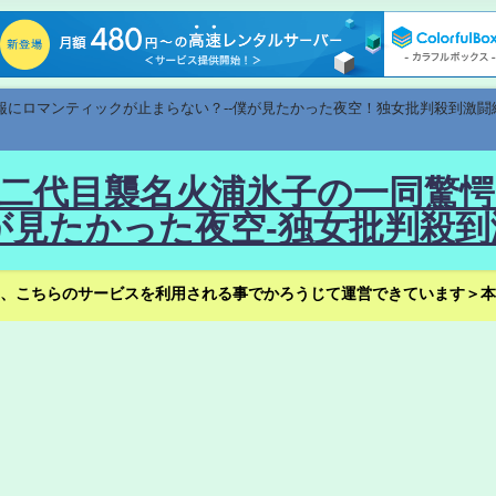
速報にロマンティックが止まらない？--僕が見たかった夜空！独女批判殺到激闘
！--二代目襲名火浦氷子の一同
見たかった夜空-独女批判殺到
、こちらのサービスを利用される事でかろうじて運営できています＞本