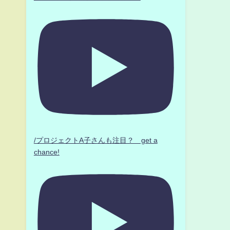
/プロジェクトA子さんも注目？ get a
chance!