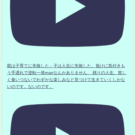
親は子育てに失敗した」子は人生に失敗した。負けに気付きも
う手遅れで逆転一発manなんかありません、 残りの人生、貧し
く食いつないでわずかな楽しみなど見つけて生きていくしかな
いのです。ないのです。