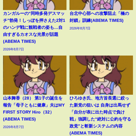
カンガルーの“同時多発デスマッ
台北中心部への攻撃阻止「橋の
チ”勃発！しっぽを押さえた2対1
封鎖」訓練(ABEMA TIMES)
のハンデ戦に観戦者の姿も…自
2026年8月7日
由すぎるカオスな光景が話題
(ABEMA TIMES)
2026年8月7日
山本舞香（28） 第1子の誕生を
ひろゆき氏、地方首長選に絞っ
報告「母子ともに健康」夫はMY
た新党の狙いは 自身は出馬せず
FIRST STORY Hiro（32）
「自分が表に出た時点で負け
(ABEMA TIMES)
戦」強調した“絶対に公約を守る
政党”と斬新システムの内容
2026年8月7日
(ABEMA TIMES)