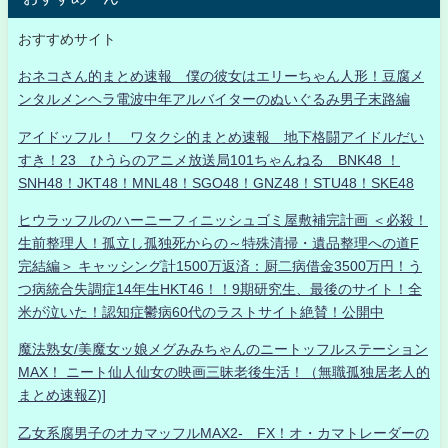
おすすめサイト
おネコさん的まとめ速報 僕の彼女はエリーちゃん人形！豆腐メ
ンタルメンヘラ電波中年アルバイターのぬいぐるみ男子末路編
アイドッフル！ ワタクシ的まとめ速報 地下格闘アイドルだい
すき！23 ひうらのアニメ放送局101ちゃんねる BNK48 ！
SNH48！JKT48！MNL48！SGO48！GNZ48！STU48！SKE48
ヒウラッフルのハーニーフィニッシュゴミ屋敷補完計画 ＜必殺！
生前整理人！孤立し孤独死からの～特殊清掃・遺品整理への道F
完結編＞ キャッシング計1500万返済：厨二病借金3500万円！う
つ病統合失調症14年生HKT46！！9期研究生、最後のサイト！全
米が泣いた！認知症鬱病60代のラストサイト絶賛！公開中
魔法熟女/美魔女ッ娘メグみみちゃんのニートッフルステーション
MAX！ ニート仙人仙女の映画三昧老後生活！（無職孤独居老人的
まとめ速報Z)]
乙女系腐男子のオカマッフルMAX2- FX！オ・カマトレーダーの