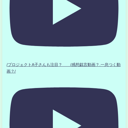
/プロジェクトA子さんも注目？ /感想戯言動画？.一息つく動
画？/