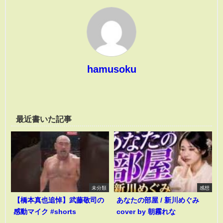
hamusoku
最近書いた記事
未分類
感想
【橋本真也追悼】武藤敬司の
あなたの部屋 / 新川めぐみ
感動マイク #shorts
cover by 朝霧れな