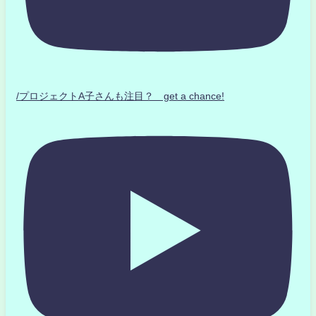
/プロジェクトA子さんも注目？ get a chance!