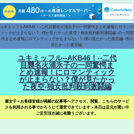
ユキミッフルAKB46！-二代目襲名火浦氷子の一同驚愕まとめ速報にロマンテ
ィックが止まらない？--僕が見たかった夜空！独女批判殺到激闘編--の一同驚
愕まとめ速報にロマンティックが止まらない？-僕の見たかった夜空編--僕の
見たかった星空編-
ユキミッフル--AKB46！--二代
目襲名火浦氷子の一同驚愕ま
とめ速報！にロマンティック
が止まらない？僕が見たかっ
た夜空-独女批判殺到激闘編
腐女子＜お客様皆様が掲載の記事等へアクセス、閲覧、こちらのサービ
スを利用される事でかろうじて運営できています＞本日は足元が悪い中
ご足労頂き誠に有難うございます。