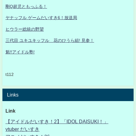
剛Q超児ともっふる！
ヤナッフル ゲームだいすき6！放送局
ヒウラー総統の野望
三代目 ユキユキッフル 花のひうら組! 見参！
魁!!アイドル塾!
t112
Links
Link
【アイドルだいすき！2】「IDOL DAISUKI！」
vtuber だいすき