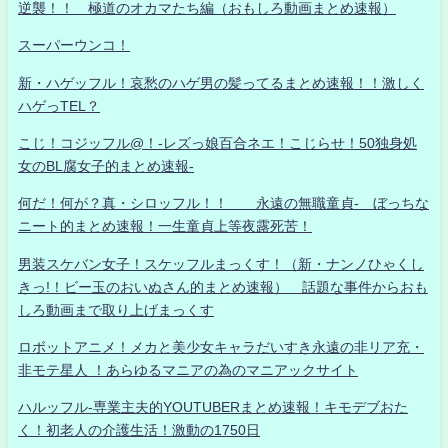
逆襲！！ 極道のオカマたち編（おもしろ動画まとめ速報）
スーパーウンコ！
新・ハゲッフル！哀愁のハゲ男の髪ってるまとめ速報！！激しく
ハゲっTEL？
こじ！コジッフル@！-レズっ娘百合ネエ！こじらせ！50独身処
女のBL腐女子的まとめ速報-
何だ！何が？真・シロッフル！！ 永遠の無職童貞- ぼっちな
ニート的まとめ速報！一生童貞上等夜露死苦！
男装スケバン女子！スケッフルまっくす！（新・ナンノひゃくし
きっ!！ビー玉のおいぬさん的まとめ速報） 話題な事件からおも
しろ動画まで取り上げまっくす
ロボットアニメ！メカと美少女キャラだいすき永遠の非リア充・
非モテ星人 ！あらゆるマニアの為のマニアックサイト
ハルッフル-専業主夫的YOUTUBERまとめ速報！キモデブおた
く！初老人の介護生活！激動の1750日