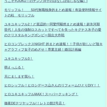
うこそYOUKO！のナンノ洋子のはなしは信じるな編）]
モリッフル！ 50代無職独身的まとめ速報！有益便利情報サイ
トの杜 モリッフル
ユキユキッフル2！ど底辺的一同驚愕騒然まとめ速報！超氷河期
世代！人生の強制ロスカットですべてを失ったキグナス氷子の愛
のクリスタルキングボンビー脱出大作戦
ヒロコンプレックスNIGHT 的まとめ速報！！子供が欲しいど陰キ
ャアラフィフ女子のめざせ！専業主婦！婚活計画編
ユキユキッフル3！
萌えっふる！
天にまします我ら！
ヒロシッフル！ヒロシデース山さんのリフォームひとりDIY！！
ヒロユキユキッフルMAX！スーパークッキング！
徹夜DEテツヤッフル!！レトロ館2号店！