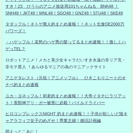
すき！23 ひうらのアニメ放送局101ちゃんねる BNK48 ！
SNH48！JKT48！MNL48！SGO48！GNZ48！STU48！SKE48
タダッフル！ネトゲ廃人的まとめ速報！！ネット乞食DE2000万
パワーズ！
・ハゲッフル！哀愁のハゲ男の髪ってるまとめ速報！！激しくハ
ゲっTEL？
ロボットアニメ！メカと美少女キャラだいすき永遠の非リア充・
非モテ星人 ！あらゆるマニアの為のマニアックサイト
アニゲタレスト（元祖！アニメッフル） ひきこもりニートのオ
ナベ的まとめ速報
ユカ・ヨネッフル！初老的まとめ速報！！大帝イタチにラリアッ
ト！害獣神アリ・ガー被害に必殺！パイルドライバー
ヒロコンプレックスNIGHT 的まとめ速報！！子供が欲しいど陰キ
ャアラフィフ女子のめざせ！専業主婦！婚活計画編
萌えっとこあに！