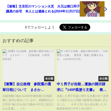
【速報】文京区のマンション火災 火元は猪口邦子
議員の自宅 本人とは連絡とれる(2024年11月27日)
Xでフォローしよう
おすすめの記事
未分類
未分類
【衝撃】自公政権 参院選の選
中１男子が自殺…遺族の開示請
挙日程について まさか
求に『140P黒塗り文書』 教育
の・・・【石破首相 公明党
長「調査に影響を与える」
石破内閣が進める2025年参院選の日程調
自殺した男子生徒に関する文書が全て黒塗
整に 批判が相次いでいます。投開票日は7
りで開示された問題で教育長が取材に応じ
自民党】
（2022年9月22日）
月20日 海の日を含む3連休の中日に設定さ
ました。 今年３月に自ら命を絶った大
れる見通し。 この...
阪府泉南市の中学１年の男子...