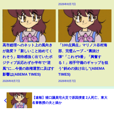
2026年8月7日
高市総理へのネット上の風向き
「100点満点」マリノス谷村海
が急変？「新しいこと始めてく
那、完璧ムーブ→“裏抜け
れそう」期待感強く出ていたポ
弾”「これぞ9番」「興奮す
ジティブ反応わずか半年で“逆
る！」相手守備のギャップを狙
風”に…今後の政権運営に及ぼす
う”斜めの抜け出し”(ABEMA
影響は(ABEMA TIMES)
TIMES)
2026年8月7日
2026年8月7日
【速報】猪口議員宅火災で原因捜査 2人死亡、東大
名誉教授の夫と娘か