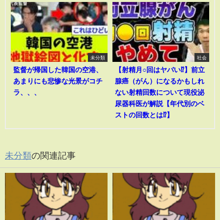
未分類
社会
監督が帰国した韓国の空港、
【射精月○回はヤバい⁉︎】前立
あまりにも悲惨な光景がコチ
腺癌（がん）になるかもしれ
ラ、、、
ない射精回数について現役泌
尿器科医が解説【年代別のベ
ストの回数とは⁉︎】
未分類
の関連記事