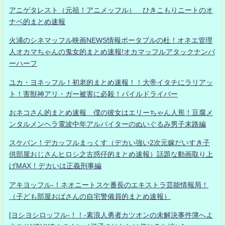
アニゲタレスト（元祖！アニメッフル） ひきこもりニートのオ
ナベ的まとめ速報
火浦のシネマッフル映画NEWS情報ポータブルの杜！オネエ管理
人オカマちゃんの鬼女的まとめ速報!オカマッフルアタックナンバ
ーハーフ
ユカ・ヨネッフル！初老的まとめ速報！！大帝イタチにラリアッ
ト！害獣神アリ・ガー被害に必殺！パイルドライバー
おネコさん的まとめ速報 僕の彼女はエリーちゃん人形！豆腐メ
ンタルメンヘラ電波中年アルバイターのぬいぐるみ男子末路編
スケバン！デカッフルまっくす（デカい強い2次元嫁だいすき子
供部屋おじさんヒロシ之古惑仔的まとめ速報）話題な動画取り上
げMAX！デカいは正義刑事編
アキヨッフル-！ネオニートスケ番長のエキストラ芸能情報局！
（子ども部屋おばさんの自宅警備員的まとめ速報）
[ヨシヨシロッフル-！！-素浪人勇者カツオンの未解決事件簿へよ