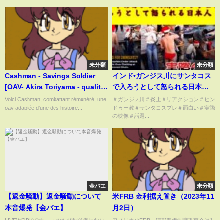
未分類
未分類
Cashman - Savings Soldier
インド•ガンジス川にサンタコス
[OAV- Akira Toriyama - qualité
で入ろうとして怒られる日本人
VHS]
達がやばすぎて炎上！！【実際
Voici Cashman, combattant rémunéré, une
＃ガンジス川＃炎上＃リアクション＃ヒン
oav adaptée d'une des histoire...
ドゥー教＃サンタコスプレ＃面白い＃実際
の映像】
の映像＃話題...
金バエ
未分類
【返金騒動】返金騒動について
米FRB 金利据え置き（2023年11
本音爆発【金バエ】
月2日）