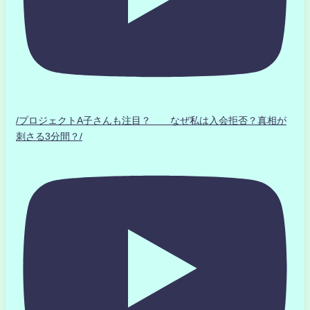
/プロジェクトA子さんも注目？ なぜ私は入会拒否？真相が
刺さる3分間？/