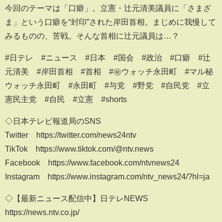
今回のテーマは「口癖」。立憲・辻元清美議員に「さまざ
ま」という口癖を“封印”された岸田首相。まじめに我慢して
みるものの、苦戦。そんな首相に辻元議員は…？
#日テレ​​ #ニュース​​ #日本 #国会 #政治 #口癖 #辻
元清美 #岸田首相 #首相 #㊙ウォッチ永田町 #マル秘
ウォッチ永田町 #永田町 #与党 #野党 #自民党 #立
憲民主党 #自民 #立憲 #shorts
◇日本テレビ報道局のSNS
Twitter https://twitter.com/news24ntv
TikTok https://www.tiktok.com/@ntv.news
Facebook https://www.facebook.com/ntvnews24
Instagram https://www.instagram.com/ntv_news24/?hl=ja
◇【最新ニュース配信中】日テレNEWS
https://news.ntv.co.jp/