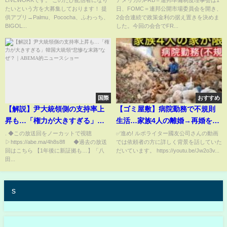
LIVEWORKです。 このたび配信者になり
アメリカのFRB＝連邦準備制度理事会は1
たいという方を大募集しております！ 提
日、FOMC＝連邦公開市場委員会を開き、
供アプリ→Palmu、Pococha、ふわっち、
2会合連続で政策金利の据え置きを決めま
BIGOL...
した。今回の会合でFR...
国際
おすすめ
【解説】尹大統領側の支持率上
【ゴミ屋敷】病院勤務で不規則
昇も…「権力が大きすぎる」韓
生活…家族4人の離婚→再婚を経
国大統領“悲惨な末路”なぜ？｜
て「片付ける」決意
. ◆この放送回をノーカットで視聴
✅進め! ルポライター國友公司さんの動画
▷https://abe.ma/4h8s8fl ◆過去の放送
では依頼者の方に詳しく背景を話していた
ABEMA的ニュースショー
回はこちら 【1年後に新証拠も…】「八
だいています。 https://youtu.be/Jw2o3v...
田...
s