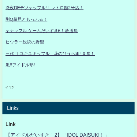
徹夜DEテツヤッフル!！レトロ館2号店！
剛Q超児ともっふる！
ヤナッフル ゲームだいすき6！放送局
ヒウラー総統の野望
三代目 ユキユキッフル 花のひうら組! 見参！
魁!!アイドル塾!
t112
Links
Link
【アイドルだいすき！2】「IDOL DAISUKI！」