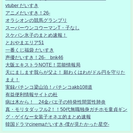
vtuber だいすき
アニメだいすき！26-
オラシオンの競馬グランプリ
スーパーウンコウーマンT・子なし
スケバン氷子のまとめ速報！
とおやまエリア51
一番くじ福袋 だいすき
声優だいすき！26- bnk46
大阪エキストラNOTE！芸能情報局
天にまします我らが父よ！ 願わくはわがドル円を守りた
まえ！
実録パチンコ梁山泊！パチンコakb108道
有益便利情報サイトの杜
病は木から！ 24金バエ子の特発性間質性肺炎
真・モリタダッフル2！！50代無職独身ガチホモ童貞ギン
グ・ゲイなー女装子オネエ的まとめ速報
韓国ドラマcinemaだいすき-僕が見たかった星空-