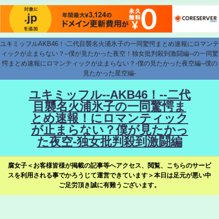
ユキミッフルAKB46！-二代目襲名火浦氷子の一同驚愕まとめ速報にロマンテ
ィックが止まらない？--僕が見たかった夜空！独女批判殺到激闘編--の一同驚
愕まとめ速報にロマンティックが止まらない？-僕の見たかった夜空編--僕の
見たかった星空編-
ユキミッフル--AKB46！--二代
目襲名火浦氷子の一同驚愕ま
とめ速報！にロマンティック
が止まらない？僕が見たかっ
た夜空-独女批判殺到激闘編
腐女子＜お客様皆様が掲載の記事等へアクセス、閲覧、こちらのサービ
スを利用される事でかろうじて運営できています＞本日は足元が悪い中
ご足労頂き誠に有難うございます。