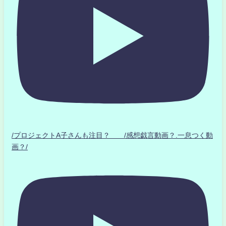
/プロジェクトA子さんも注目？ /感想戯言動画？.一息つく動
画？/