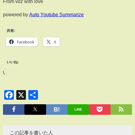
From voz with love
powered by
Auto Youtube Summarize
共有:
Facebook
X
いいね:
Facebook
X
共
有
LINE
この記事を書いた人