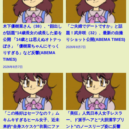
木下優樹菜さん（38）、“顔出し
「ご夫婦でデートですか」と話
が話題”14歳長女の成長した姿を
題！武井咲（32）、最新の自撮
公開 「14歳とは思えぬオトナっ
りショット公開(ABEMA TIMES)
ぽさ」「優樹菜ちゃんにそっく
2026年8月7日
りすぎる」など反響(ABEMA
TIMES)
2026年8月7日
「この格好はセーフなの？」ム
「美狂」人気日本人女子レスラ
キムキすぎるヒール女子、近未
ー、ド派手ヘアと“大胆漢字プリ
来的“全身スケスケ”衣装にファ
ント”のノースリーブ姿に反響