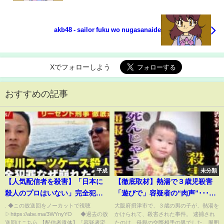
akb48 - sailor fuku wo nugasanaide
Xでフォローしよう
おすすめの記事
平成
未分類
【人気配信者を殺害】「日本に
【徹底取材】熱湯で３歳児殺害
殺人のプロはいない」完全犯罪
「遊びで」容疑者の“肉声”･･･事
のはずが…なぜ崩れた？【多摩
件前に｢死んじゃう｣という通報
. ◆この放送回をノーカットで視聴
大阪府摂津市で、３歳の男の子が、熱湯を
▷https://abe.ma/3WYnyYO ◆過去の放
かけられて、殺害された事件。 逮捕され
川スーツケース殺人事件】｜
も救えず【ウラドリ】
送回はこちら 【配信者遺体】「容疑者宅
たのは、母親の交際相手の男でした。周囲