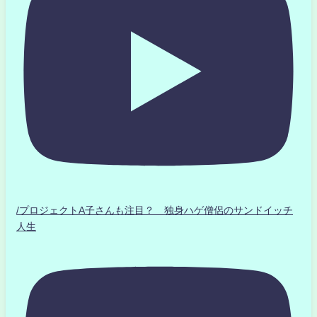
/プロジェクトA子さんも注目？ 独身ハゲ僧侶のサンドイッチ
人生