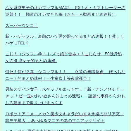
乙女系腐男子のオカマッフルMAX2- FX！オ・カマトレーダーの
逆襲！！ 極道のオカマたち編（おもしろ動画まとめ速報）
スーパーウンコ！
新・ハゲッフル！哀愁のハゲ男の髪ってるまとめ速報！！激しく
ハゲっTEL？
こじ！コジッフル@！-レズっ娘百合ネエ！こじらせ！50独身処
女のBL腐女子的まとめ速報-
何だ！何が？真・シロッフル！！ 永遠の無職童貞- ぼっちな
ニート的まとめ速報！一生童貞上等夜露死苦！
男装スケバン女子！スケッフルまっくす！（新・ナンノひゃくし
きっ!！ビー玉のおいぬさん的まとめ速報） 話題な事件からおも
しろ動画まで取り上げまっくす
ロボットアニメ！メカと美少女キャラだいすき永遠の非リア充・
非モテ星人 ！あらゆるマニアの為のマニアックサイト