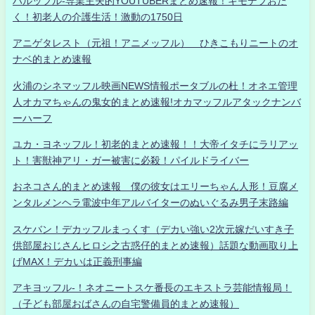
ハルッフル-専業主夫的YOUTUBERまとめ速報！キモデブおた
く！初老人の介護生活！激動の1750日
アニゲタレスト（元祖！アニメッフル） ひきこもりニートのオ
ナベ的まとめ速報
火浦のシネマッフル映画NEWS情報ポータブルの杜！オネエ管理
人オカマちゃんの鬼女的まとめ速報!オカマッフルアタックナンバ
ーハーフ
ユカ・ヨネッフル！初老的まとめ速報！！大帝イタチにラリアッ
ト！害獣神アリ・ガー被害に必殺！パイルドライバー
おネコさん的まとめ速報 僕の彼女はエリーちゃん人形！豆腐メ
ンタルメンヘラ電波中年アルバイターのぬいぐるみ男子末路編
スケバン！デカッフルまっくす（デカい強い2次元嫁だいすき子
供部屋おじさんヒロシ之古惑仔的まとめ速報）話題な動画取り上
げMAX！デカいは正義刑事編
アキヨッフル-！ネオニートスケ番長のエキストラ芸能情報局！
（子ども部屋おばさんの自宅警備員的まとめ速報）