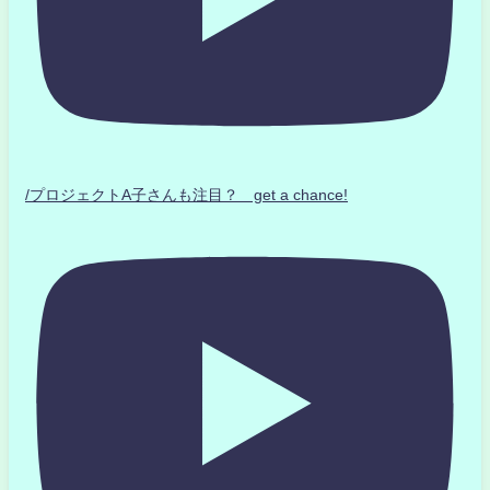
/プロジェクトA子さんも注目？ get a chance!