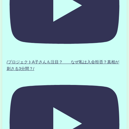
/プロジェクトA子さんも注目？ なぜ私は入会拒否？真相が
刺さる3分間？/