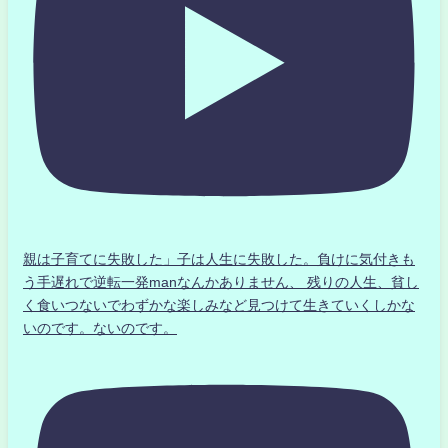
親は子育てに失敗した」子は人生に失敗した。負けに気付きも
う手遅れで逆転一発manなんかありません、 残りの人生、貧し
く食いつないでわずかな楽しみなど見つけて生きていくしかな
いのです。ないのです。