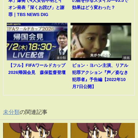
本」爆発で4人安否不明とイ
の曲を作るスタイルーv5.5で
オン発表「深くお詫び」と謝
効果はどう変わった？
罪｜TBS NEWS DIG
未分類
映画
【フル】FIFAワールドカップ
ピョン・ヨハン主演、リアル
2026帰国会見 森保監督登壇
犯罪アクション『声／姿なき
犯罪者』予告編【2022年10
月7日公開】
未分類
の関連記事