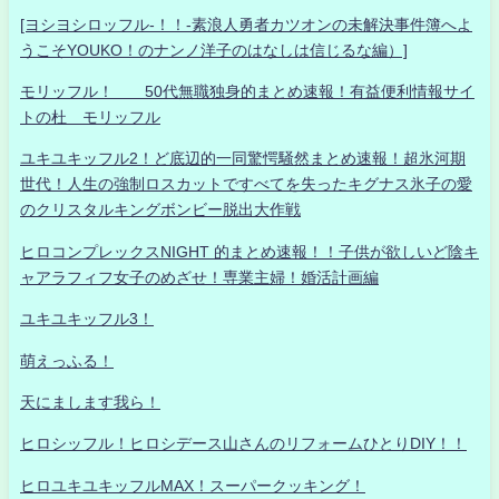
[ヨシヨシロッフル-！！-素浪人勇者カツオンの未解決事件簿へよ
うこそYOUKO！のナンノ洋子のはなしは信じるな編）]
モリッフル！ 50代無職独身的まとめ速報！有益便利情報サイ
トの杜 モリッフル
ユキユキッフル2！ど底辺的一同驚愕騒然まとめ速報！超氷河期
世代！人生の強制ロスカットですべてを失ったキグナス氷子の愛
のクリスタルキングボンビー脱出大作戦
ヒロコンプレックスNIGHT 的まとめ速報！！子供が欲しいど陰キ
ャアラフィフ女子のめざせ！専業主婦！婚活計画編
ユキユキッフル3！
萌えっふる！
天にまします我ら！
ヒロシッフル！ヒロシデース山さんのリフォームひとりDIY！！
ヒロユキユキッフルMAX！スーパークッキング！