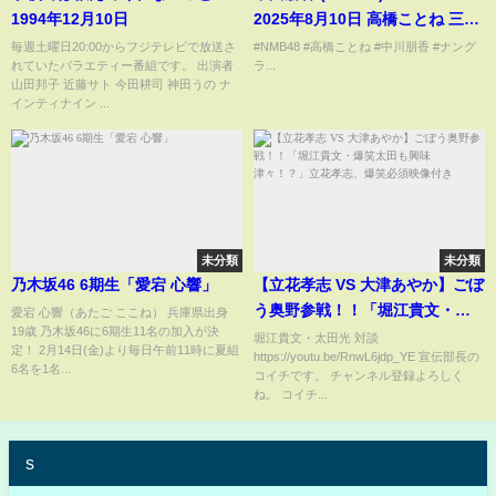
1994年12月10日
2025年8月10日 高橋ことね 三鴨
くるみ 宮原心音 澁谷愛紗南
毎週土曜日20:00からフジテレビで放送さ
#NMB48 #高橋ことね #中川朋香 #ナング
れていたバラエティー番組です。 出演者
ラ...
山田邦子 近藤サト 今田耕司 神田うの ナ
インティナイン ...
未分類
未分類
乃木坂46 6期生「愛宕 心響」
【立花孝志 VS 大津あやか】ごぼ
う奥野参戦！！「堀江貴文・爆
愛宕 心響（あたご ここね） 兵庫県出身
19歳 乃木坂46に6期生11名の加入が決
笑太田も興味津々！？」立花孝
堀江貴文・太田光 対談
定！ 2月14日(金)より毎日午前11時に夏組
https://youtu.be/RnwL6jdp_YE 宣伝部長の
志、爆笑必須映像付き
6名を1名...
コイチです。 チャンネル登録よろしく
ね。 コイチ...
s