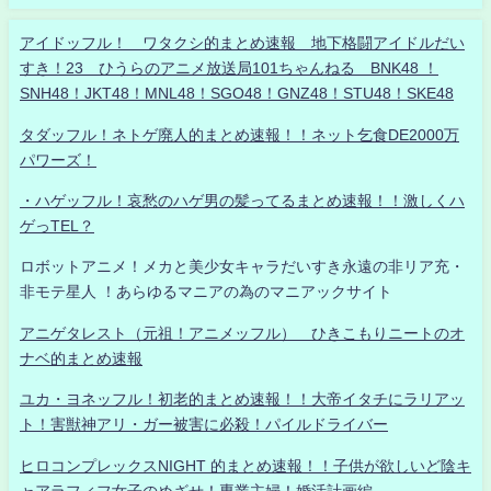
アイドッフル！ ワタクシ的まとめ速報 地下格闘アイドルだい
すき！23 ひうらのアニメ放送局101ちゃんねる BNK48 ！
SNH48！JKT48！MNL48！SGO48！GNZ48！STU48！SKE48
タダッフル！ネトゲ廃人的まとめ速報！！ネット乞食DE2000万
パワーズ！
・ハゲッフル！哀愁のハゲ男の髪ってるまとめ速報！！激しくハ
ゲっTEL？
ロボットアニメ！メカと美少女キャラだいすき永遠の非リア充・
非モテ星人 ！あらゆるマニアの為のマニアックサイト
アニゲタレスト（元祖！アニメッフル） ひきこもりニートのオ
ナベ的まとめ速報
ユカ・ヨネッフル！初老的まとめ速報！！大帝イタチにラリアッ
ト！害獣神アリ・ガー被害に必殺！パイルドライバー
ヒロコンプレックスNIGHT 的まとめ速報！！子供が欲しいど陰キ
ャアラフィフ女子のめざせ！専業主婦！婚活計画編