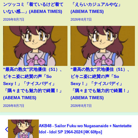
ンツッコミ「着ているけど着て
「えらいカジュアルやな」
いない感…」(ABEMA TIMES)
(ABEMA TIMES)
2026年8月7日
2026年8月7日
“最高の熟女”沢地優佳（51）、
“最高の熟女”沢地優佳（51）、
ビキニ姿に絶賛の声「So
ビキニ姿に絶賛の声「So
Sexy！」「ナイスバディ」
Sexy！」「ナイスバディ」
「隅々までも魅力的で綺麗！」
「隅々までも魅力的で綺麗！」
(ABEMA TIMES)
(ABEMA TIMES)
2026年8月7日
2026年8月7日
AKB48 - Sailor Fuku wo Nugasanaide + Nantetatte
Idol - Idol SP 1964-2024 [4K 60fps]