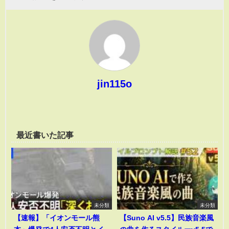
jin115o
最近書いた記事
未分類
未分類
【速報】「イオンモール熊
【Suno AI v5.5】民族音楽風