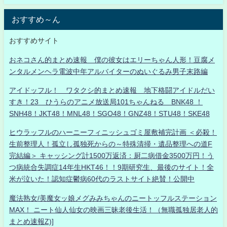
おすすめ～ん
おすすめサイト
おネコさん的まとめ速報 僕の彼女はエリーちゃん人形！豆腐メ
ンタルメンヘラ電波中年アルバイターのぬいぐるみ男子末路編
アイドッフル！ ワタクシ的まとめ速報 地下格闘アイドルだい
すき！23 ひうらのアニメ放送局101ちゃんねる BNK48 ！
SNH48！JKT48！MNL48！SGO48！GNZ48！STU48！SKE48
ヒウラッフルのハーニーフィニッシュゴミ屋敷補完計画 ＜必殺！
生前整理人！孤立し孤独死からの～特殊清掃・遺品整理への道F
完結編＞ キャッシング計1500万返済：厨二病借金3500万円！う
つ病統合失調症14年生HKT46！！9期研究生、最後のサイト！全
米が泣いた！認知症鬱病60代のラストサイト絶賛！公開中
魔法熟女/美魔女ッ娘メグみみちゃんのニートッフルステーション
MAX！ ニート仙人仙女の映画三昧老後生活！（無職孤独居老人的
まとめ速報Z)]