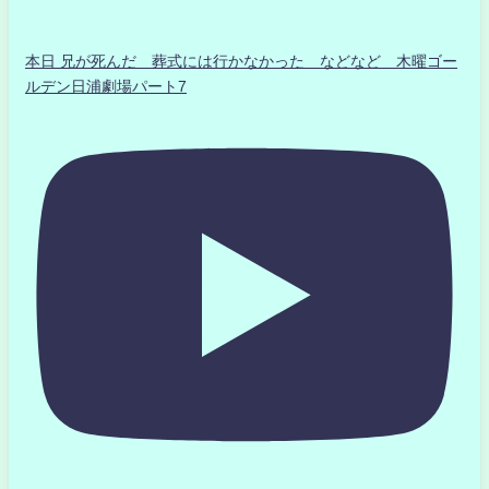
本日 兄が死んだ 葬式には行かなかった などなど 木曜ゴー
ルデン日浦劇場パート7