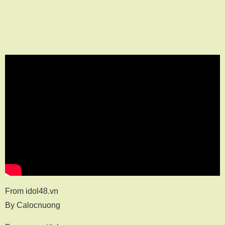
From idol48.vn
By Calocnuong