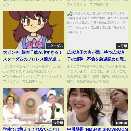
ABEMA的ニュースショー
から...
の人たちから「命の危険」を...
スターダム
未分類
大ピンチ‼橋本千紘が凄すぎる！
広末涼子の夫が隠し持つ広末涼
スターダムのプロレス観が崩壊
子の爆弾...不倫を急遽認めた理由
された！MIRAIに圧勝！次戦は朱
に驚愕...暴かれた鳥羽周作との交
【スターダムvsマリーゴールド】ついに
まとめ芸能報道局をご覧いただきありがと
女子プロレス界は2強時代に突入！
うございます。 ここでは、有名人・芸能
里以外ともう一戦！攻略法が見
換日記の内容と目的に恐怖す
■YouTubeメンバーシップ【ベーシック＆
人の結婚、離婚、破局、闘病、窮地からの
つからない！最強女子に朱里は
る…朝ドラ『らんまん』で活躍
プレミアム】で配信中！ ...
脱却、感動の秘話などをご紹...
どう挑む！スターダム
する女優の隠された不倫歴とは...
【STARDOM】
未分類
NMB48
学校では教えてくれないこと!!
中川朋香 (NMB48) SHOWROOM