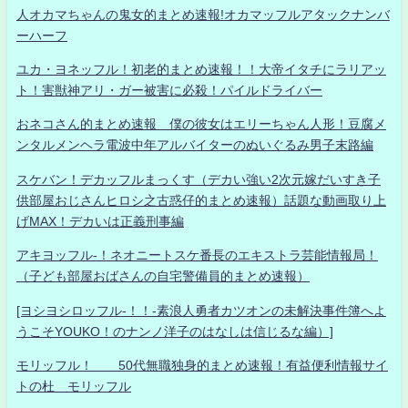
人オカマちゃんの鬼女的まとめ速報!オカマッフルアタックナンバ
ーハーフ
ユカ・ヨネッフル！初老的まとめ速報！！大帝イタチにラリアッ
ト！害獣神アリ・ガー被害に必殺！パイルドライバー
おネコさん的まとめ速報 僕の彼女はエリーちゃん人形！豆腐メ
ンタルメンヘラ電波中年アルバイターのぬいぐるみ男子末路編
スケバン！デカッフルまっくす（デカい強い2次元嫁だいすき子
供部屋おじさんヒロシ之古惑仔的まとめ速報）話題な動画取り上
げMAX！デカいは正義刑事編
アキヨッフル-！ネオニートスケ番長のエキストラ芸能情報局！
（子ども部屋おばさんの自宅警備員的まとめ速報）
[ヨシヨシロッフル-！！-素浪人勇者カツオンの未解決事件簿へよ
うこそYOUKO！のナンノ洋子のはなしは信じるな編）]
モリッフル！ 50代無職独身的まとめ速報！有益便利情報サイ
トの杜 モリッフル