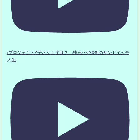
/プロジェクトA子さんも注目？ 独身ハゲ僧侶のサンドイッチ
人生