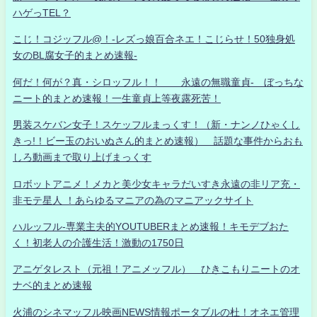
ハゲっTEL？
こじ！コジッフル@！-レズっ娘百合ネエ！こじらせ！50独身処
女のBL腐女子的まとめ速報-
何だ！何が？真・シロッフル！！ 永遠の無職童貞- ぼっちな
ニート的まとめ速報！一生童貞上等夜露死苦！
男装スケバン女子！スケッフルまっくす！（新・ナンノひゃくし
きっ!！ビー玉のおいぬさん的まとめ速報） 話題な事件からおも
しろ動画まで取り上げまっくす
ロボットアニメ！メカと美少女キャラだいすき永遠の非リア充・
非モテ星人 ！あらゆるマニアの為のマニアックサイト
ハルッフル-専業主夫的YOUTUBERまとめ速報！キモデブおた
く！初老人の介護生活！激動の1750日
アニゲタレスト（元祖！アニメッフル） ひきこもりニートのオ
ナベ的まとめ速報
火浦のシネマッフル映画NEWS情報ポータブルの杜！オネエ管理