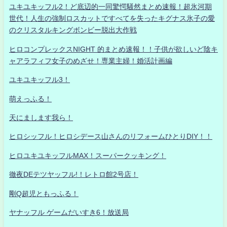
ユキユキッフル2！ど底辺的一同驚愕騒然まとめ速報！超氷河期
世代！人生の強制ロスカットですべてを失ったキグナス氷子の愛
のクリスタルキングボンビー脱出大作戦
ヒロコンプレックスNIGHT 的まとめ速報！！子供が欲しいど陰キ
ャアラフィフ女子のめざせ！専業主婦！婚活計画編
ユキユキッフル3！
萌えっふる！
天にまします我ら！
ヒロシッフル！ヒロシデース山さんのリフォームひとりDIY！！
ヒロユキユキッフルMAX！スーパークッキング！
徹夜DEテツヤッフル!！レトロ館2号店！
剛Q超児ともっふる！
ヤナッフル ゲームだいすき6！放送局