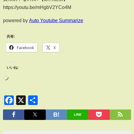
https://youtu.be/mHgbV2YCo4M
powered by
Auto Youtube Summarize
共有:
Facebook
X
いいね:
Facebook
X
共
有
LINE