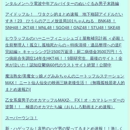
ンタルメンヘラ電波中年アルバイターのぬいぐるみ男子末路編
アイドッフル！ ワタクシ的まとめ速報 地下格闘アイドルだい
すき！23 ひうらのアニメ放送局101ちゃんねる BNK48 ！
SNH48！JKT48！MNL48！SGO48！GNZ48！STU48！SKE48
ヒウラッフルのハーニーフィニッシュゴミ屋敷補完計画 ＜必殺！
生前整理人！孤立し孤独死からの～特殊清掃・遺品整理への道F
完結編＞ キャッシング計1500万返済：厨二病借金3500万円！う
つ病統合失調症14年生HKT46！！9期研究生、最後のサイト！全
米が泣いた！認知症鬱病60代のラストサイト絶賛！公開中
魔法熟女/美魔女ッ娘メグみみちゃんのニートッフルステーション
MAX！ ニート仙人仙女の映画三昧老後生活！（無職孤独居老人的
まとめ速報Z)]
乙女系腐男子のオカマッフルMAX2- FX！オ・カマトレーダーの
逆襲！！ 極道のオカマたち編（おもしろ動画まとめ速報）
スーパーウンコ！
新・ハゲッフル！哀愁のハゲ男の髪ってるまとめ速報！！激しく