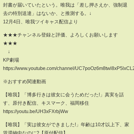
封書が届いていたという。唯我は「差し押さえか、強制退
去の特別送達」はないか、と推測する。↓
12月4日、唯我ツイキャス配信より
★★★チャンネル登録と評価、よろしくお願いします
★★★
↓
KP劇場
https://www.youtube.com/channel/UC7poOz6m8twl8xP5lxC
※おすすめ関連動画
【唯我】「博多行きは彼女に会うためだった!」真実を話
す、原付き配信、キスマーク、福岡移住
https://youtu.be/UH3xFXrbjWw
【唯我】「実は彼女ができました!」年齢は10才以上下、家
賃滞納中なのに?【原付配信】