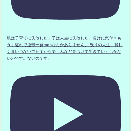
親は子育てに失敗した」子は人生に失敗した。負けに気付きも
う手遅れで逆転一発manなんかありません、 残りの人生、貧し
く食いつないでわずかな楽しみなど見つけて生きていくしかな
いのです。ないのです。