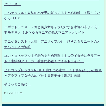
パワーズ！
・ハゲッフル！哀愁のハゲ男の髪ってるまとめ速報！！激しくハ
ゲっTEL？
ロボットアニメ！メカと美少女キャラだいすき永遠の非リア充・
非モテ星人 ！あらゆるマニアの為のマニアックサイト
アニゲタレスト（元祖！アニメッフル） ひきこもりニートのオ
ナベ的まとめ速報
ユカ・ヨネッフル！初老的まとめ速報！！大帝イタチにラリアッ
ト！害獣神アリ・ガー被害に必殺！パイルドライバー
ヒロコンプレックスNIGHT 的まとめ速報！！子供が欲しいど陰キ
ャアラフィフ女子のめざせ！専業主婦！婚活計画編
萌えっとこあに！
t112-1000ｍ