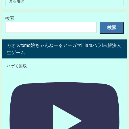
検索
検索
カオスtomo娘ちゃんねーるアーガマ!Haraハラ!未解決人
生ゲーム
ハゲて無双