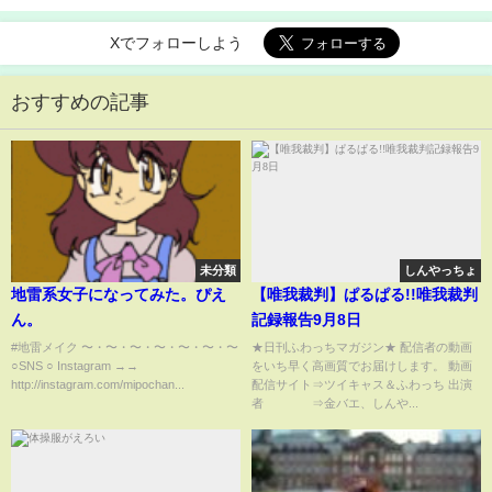
Xでフォローしよう
おすすめの記事
未分類
しんやっちょ
地雷系女子になってみた。ぴえ
【唯我裁判】ぱるぱる!!唯我裁判
ん。
記録報告9月8日
#地雷メイク 〜・〜・〜・〜・〜・〜・〜
★日刊ふわっちマガジン★ 配信者の動画
○SNS ○ Instagram →→
をいち早く高画質でお届けします。 動画
http://instagram.com/mipochan...
配信サイト⇒ツイキャス＆ふわっち 出演
者 ⇒金バエ、しんや...