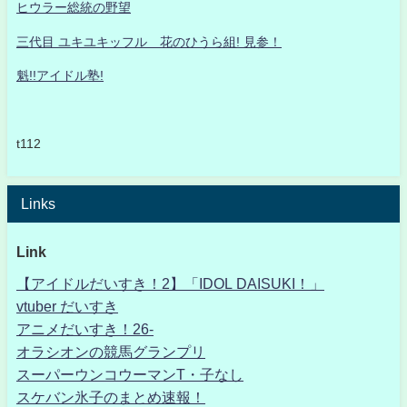
ヒウラー総統の野望
三代目 ユキユキッフル 花のひうら組! 見参！
魁!!アイドル塾!
t112
Links
Link
【アイドルだいすき！2】「IDOL DAISUKI！」
vtuber だいすき
アニメだいすき！26-
オラシオンの競馬グランプリ
スーパーウンコウーマンT・子なし
スケバン氷子のまとめ速報！