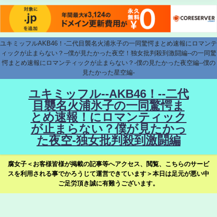
ユキミッフルAKB46！-二代目襲名火浦氷子の一同驚愕まとめ速報にロマンテ
ィックが止まらない？--僕が見たかった夜空！独女批判殺到激闘編--の一同驚
愕まとめ速報にロマンティックが止まらない？-僕の見たかった夜空編--僕の
見たかった星空編-
ユキミッフル--AKB46！--二代
目襲名火浦氷子の一同驚愕ま
とめ速報！にロマンティック
が止まらない？僕が見たかっ
た夜空-独女批判殺到激闘編
腐女子＜お客様皆様が掲載の記事等へアクセス、閲覧、こちらのサービ
スを利用される事でかろうじて運営できています＞本日は足元が悪い中
ご足労頂き誠に有難うございます。