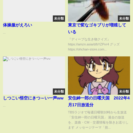
未分類
未分類
体操服がえろい
東京で変なゴキブリが増殖して
いる
...
『ディープな生き物クイズ』
https://amzn.asia/d/bYZPvr4 グッズ
https://ohchan-store.com...
未分類
未分類
しつこい悟空にきつ～い一声ww
安住紳一郎の日曜天国 2022年4
月17日放送分
...
TBSラジオで毎週日曜朝10時から生放送
「安住紳一郎の日曜天国」 過去の放送
を、楽曲・CM・交通情報を除きお送りし
ます メッセージテーマ「捨...