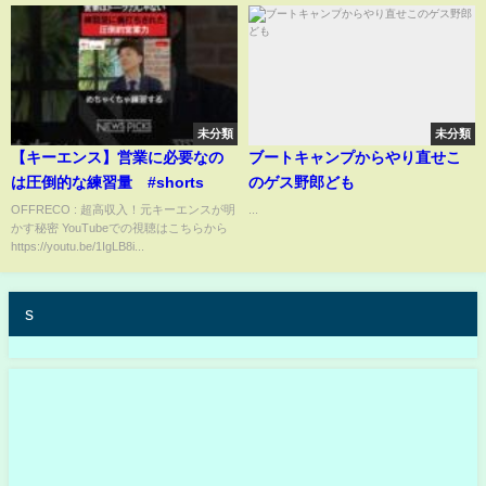
未分類
未分類
【キーエンス】営業に必要なの
ブートキャンプからやり直せこ
は圧倒的な練習量 #shorts
のゲス野郎ども
OFFRECO : 超高収入！元キーエンスが明
...
かす秘密 YouTubeでの視聴はこちらから
https://youtu.be/1IgLB8i...
s