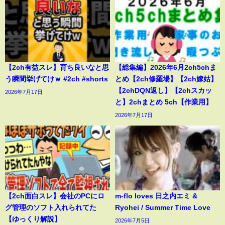
【2ch有益スレ】育ち良いなと思
【総集編】2026年6月2ch5chま
う瞬間挙げてけｗ #2ch #shorts
とめ【2ch修羅場】【2ch嫁姑】
【2chDQN返し】【2chスカッ
2026年7月17日
と】2chまとめ 5ch【作業用】
2026年7月17日
【2ch面白スレ】会社のPCにロ
m-flo loves 日之内エミ &
グ管理のソフト入れられてた
Ryohei / Summer Time Love
【ゆっくり解説】
2026年7月5日