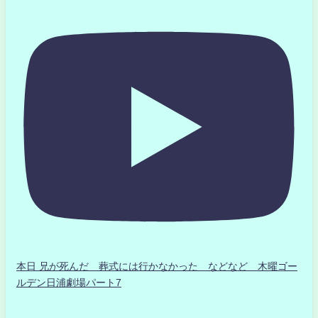
本日 兄が死んだ 葬式には行かなかった などなど 木曜ゴー
ルデン日浦劇場パート7