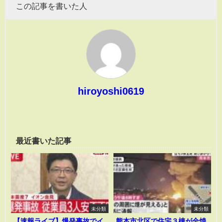
この記事を書いた人
hiroyoshi0619
最近書いた記事
未分類
未分類
【速報ライブ】爆発事故でイ
熊本市北区で住宅３棟が全焼