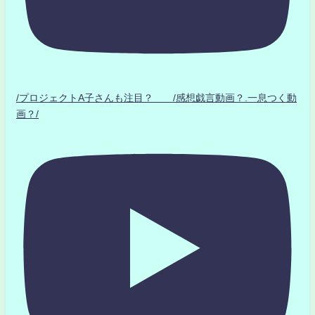
/プロジェクトA子さんも注目？ /感想戯言動画？.一息つく動
画？/