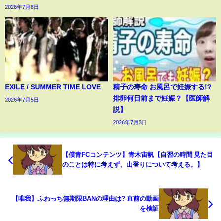
2026年7月8日
EXILE / SUMMER TIME LOVE
精子の寿命 お風呂で妊娠する!?
排卵何日前まで妊娠？【医師解
2026年7月5日
説】
2026年7月3日
【僕青FCコンテンツ】青木宙帆【自習の時間 見た目
のことは特に考えず、山登りについて考える。】
【唯我】ふわっち無期限BANの理由は? 直前の動画
を検証