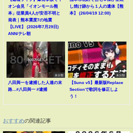
オン会見「イオンモール熊
し焼け跡から１人の遺体【熊
本」従業員4人が安否不明と
本】 (26/04/19 12:00)
発表｜熊本震度7の地震
【LIVE】 (2026年7月29日)
ANN/テレ朝
未分類
未分類
八田與一を逮捕した人達の末
【Suno v5】最新版Replace
路…#八田與一 #逮捕
Sectionで歌詞を修正しよ
う！
おすすめ
の関連記事