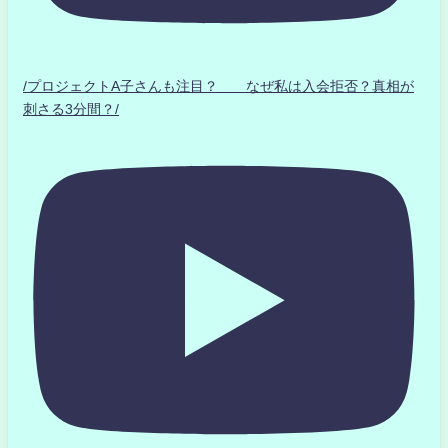
/プロジェクトA子さんも注目？ なぜ私は入会拒否？真相が
刺さる3分間？/