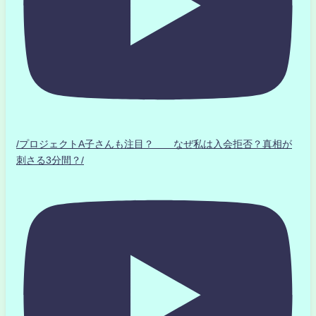
/プロジェクトA子さんも注目？ なぜ私は入会拒否？真相が
刺さる3分間？/