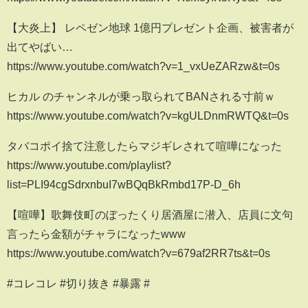
【大炎上】 レペゼン地球 1億円プレゼント企画、被害者が
出てやばい…
https://www.youtube.com/watch?v=1_vxUeZARzw&t=0s
ヒカル のチャンネルが乗っ取られてBANされる寸前ｗ
https://www.youtube.com/watch?v=kgULDnmRWTQ&t=0s
タバコポイ捨て注意したらマジギレされて喧嘩になった
https://www.youtube.com/playlist?
list=PLI94cgSdrxnbuI7wBQqBkRmbd17P-D_6h
【喧嘩】歌舞伎町のぼったくり居酒屋に潜入、店員に文句
言ったら金額がチャラになったwww
https://www.youtube.com/watch?v=679af2RR7ts&t=0s
#コレコレ​ #切り抜き #暴露 #