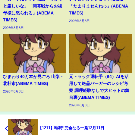
と厳しいな」「開幕戦からお祖
「たまりませんねっ」(ABEMA
母様に怒られる」(ABEMA
TIMES)
TIMES)
2026年8月8日
2026年8月8日
ひまわり40万本が見ごろ 山梨・
元トラック運転手（64）AIを活
北杜市(ABEMA TIMES)
用して絶品バーガーのレシピ考
案 調理経験なしで大ヒットの舞
2026年8月8日
台裏(ABEMA TIMES)
2026年8月8日
【1211】唯我!!完全なる一発12月11日