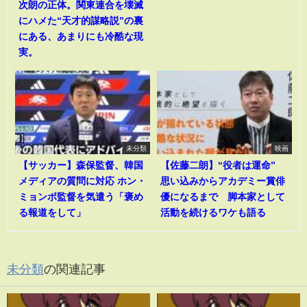
次朗の正体。関東連合を壊滅
にハメた“天才的謀略説”の裏
にある、あまりにも冷酷な現
実。
未分類
映画
【サッカー】森保監督、韓国
【佐藤二朗】“役者は運命”
メディアの質問に対応 ホン・
思い込みからアカデミー賞俳
ミョンボ監督を気遣う「褒め
優になるまで 脚本家として
る報道をして」
活動を続けるワケも語る
未分類
の関連記事