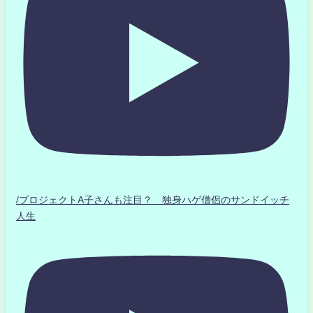
/プロジェクトA子さんも注目？ 独身ハゲ僧侶のサンドイッチ
人生