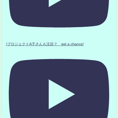
/プロジェクトA子さんも注目？ get a chance!