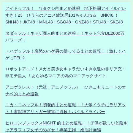
アイドッフル！ ワタクシ的まとめ速報 地下格闘アイドルだい
すき！23 ひうらのアニメ放送局101ちゃんねる BNK48 ！
SNH48！JKT48！MNL48！SGO48！GNZ48！STU48！SKE48
タダッフル！ネトゲ廃人的まとめ速報！！ネット乞食DE2000万
パワーズ！
・ハゲッフル！哀愁のハゲ男の髪ってるまとめ速報！！激しくハ
ゲっTEL？
ロボットアニメ！メカと美少女キャラだいすき永遠の非リア充・
非モテ星人 ！あらゆるマニアの為のマニアックサイト
アニゲタレスト（元祖！アニメッフル） ひきこもりニートのオ
ナベ的まとめ速報
ユカ・ヨネッフル！初老的まとめ速報！！大帝イタチにラリアッ
ト！害獣神アリ・ガー被害に必殺！パイルドライバー
ヒロコンプレックスNIGHT 的まとめ速報！！子供が欲しいど陰キ
ャアラフィフ女子のめざせ！専業主婦！婚活計画編