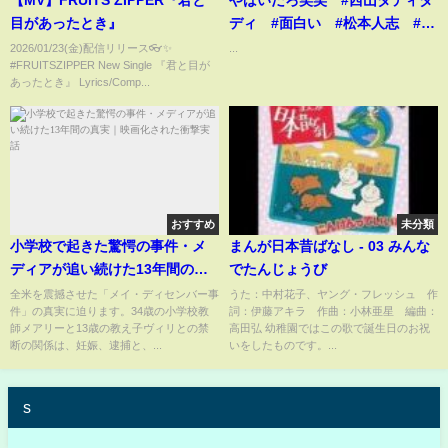
目があったとき』
ディ #面白い #松本人志 #中
居正広 #shorts
2026/01/23(金)配信リリース👓✨
...
#FRUITSZIPPER New Single 『君と目が
あったとき』 Lyrics/Comp...
おすすめ
未分類
小学校で起きた驚愕の事件・メ
まんが日本昔ばなし - 03 みんな
ディアが追い続けた13年間の真
でたんじょうび
実｜映画化された衝撃実話
全米を震撼させた「メイ・ディセンバー事
うた：中村花子、ヤング・フレッシュ 作
件」の真実に迫ります。34歳の小学校教
詞：伊藤アキラ 作曲：小林亜星 編曲：
師メアリーと13歳の教え子ヴィリとの禁
高田弘 幼稚園ではこの歌で誕生日のお祝
断の関係は、妊娠、逮捕と、...
いをしたものです。...
s