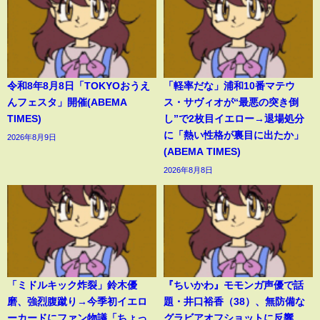
令和8年8月8日「TOKYOおうえ
「軽率だな」浦和10番マテウ
んフェスタ」開催(ABEMA
ス・サヴィオが“最悪の突き倒
TIMES)
し”で2枚目イエロー→退場処分
に「熱い性格が裏目に出たか」
2026年8月9日
(ABEMA TIMES)
2026年8月8日
「ミドルキック炸裂」鈴木優
『ちいかわ』モモンガ声優で話
磨、強烈腹蹴り→今季初イエロ
題・井口裕香（38）、無防備な
ーカードにファン物議「ちょっ
グラビアオフショットに反響