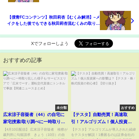
【僕青FCコンテンツ】秋田莉杏【むくみ解消】~メ
イクをした後でもできる秋田莉杏流むくみの取り方
を紹介！~
Xでフォローしよう
おすすめの記事
未分類
おすすめ
広末涼子容疑者（44）の自宅に
【テスタ】自動売買！高速取
家宅捜索/取り調べに一時取り乱
引！アルゴリズム！個人投資家
した様子も/サービスエリアで
への影響は？【テスタ・株 / 株式
【4月10日配信】 広末涼子容疑者 検察が
【テスタ】アルゴリズムが導入された経緯
裁判所に勾留請求 きょう（10日）の自
をテスタが解説！1番困るのは証券会社の
「広末でーす」運転交代直後に
投資の初心者】【切り抜き】