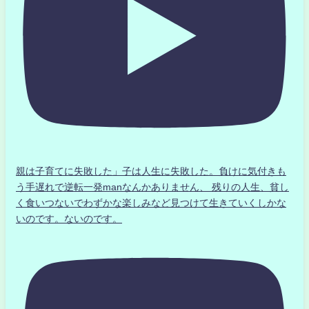
親は子育てに失敗した」子は人生に失敗した。負けに気付きも
う手遅れで逆転一発manなんかありません、 残りの人生、貧し
く食いつないでわずかな楽しみなど見つけて生きていくしかな
いのです。ないのです。