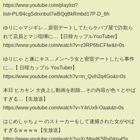
https://www.youtube.com/playlist?
list=PLI94cgSdrxnbuI7wBQqBkRmbd17P-D_6h
ゆりにゃマジギレ…原宿デートしてたらケバブ屋で詐欺ら
れて店員とマジ喧嘩に…【日韓カップルYouTuber】
https://www.youtube.com/watch?v=z3RP6fsCFIw&t=0s
ゆりにゃ と遂にキス…メンヘラ女と密室デートしたら事件
に…【 日韓カップル YouTuber】
https://www.youtube.com/watch?v=m_Qvih2q4Go&t=0s
本日 ヒカキン 大炎上し動画を削除…その内容が色々とやば
すぎる…【生放送】
https://www.youtube.com/watch?v=Y4rUx9-Oaak&t=0s
はじめしゃちょー のストーカーをして逮捕された女がやば
すぎるｗｗｗｗ【生放送】
https://www.youtube.com/watch?v=XcMoyIK5Ry0&t=45s