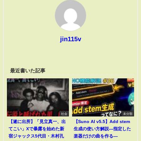
jin115v
最近書いた記事
社会
未分類
【遂に出所】「見立真一、出
【Suno AI v5.5】Add stem
てこい」Xで暴露を始めた新
生成の使い方解説―指定した
宿ジャックス5代目・木村孔
楽器だけの曲を作る―