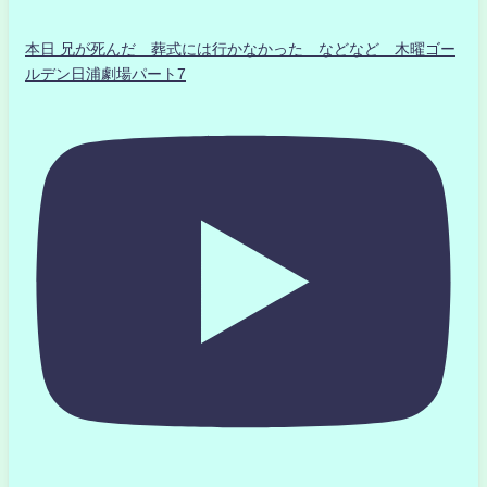
本日 兄が死んだ 葬式には行かなかった などなど 木曜ゴー
ルデン日浦劇場パート7