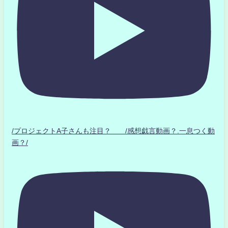
/プロジェクトA子さんも注目？ /感想戯言動画？.一息つく動
画？/