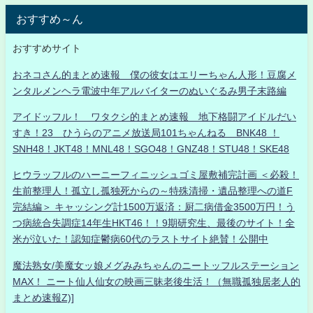
おすすめ～ん
おすすめサイト
おネコさん的まとめ速報 僕の彼女はエリーちゃん人形！豆腐メ
ンタルメンヘラ電波中年アルバイターのぬいぐるみ男子末路編
アイドッフル！ ワタクシ的まとめ速報 地下格闘アイドルだい
すき！23 ひうらのアニメ放送局101ちゃんねる BNK48 ！
SNH48！JKT48！MNL48！SGO48！GNZ48！STU48！SKE48
ヒウラッフルのハーニーフィニッシュゴミ屋敷補完計画 ＜必殺！
生前整理人！孤立し孤独死からの～特殊清掃・遺品整理への道F
完結編＞ キャッシング計1500万返済：厨二病借金3500万円！う
つ病統合失調症14年生HKT46！！9期研究生、最後のサイト！全
米が泣いた！認知症鬱病60代のラストサイト絶賛！公開中
魔法熟女/美魔女ッ娘メグみみちゃんのニートッフルステーション
MAX！ ニート仙人仙女の映画三昧老後生活！（無職孤独居老人的
まとめ速報Z)]