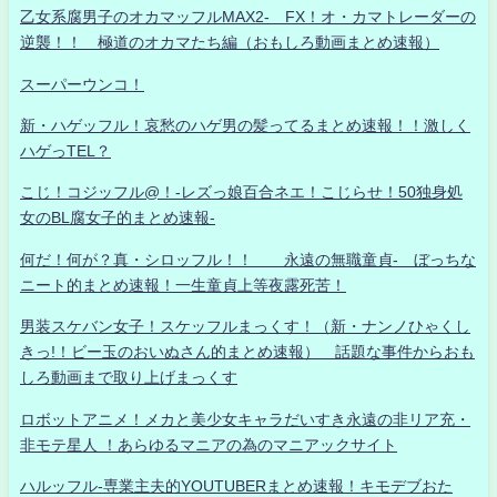
乙女系腐男子のオカマッフルMAX2- FX！オ・カマトレーダーの
逆襲！！ 極道のオカマたち編（おもしろ動画まとめ速報）
スーパーウンコ！
新・ハゲッフル！哀愁のハゲ男の髪ってるまとめ速報！！激しく
ハゲっTEL？
こじ！コジッフル@！-レズっ娘百合ネエ！こじらせ！50独身処
女のBL腐女子的まとめ速報-
何だ！何が？真・シロッフル！！ 永遠の無職童貞- ぼっちな
ニート的まとめ速報！一生童貞上等夜露死苦！
男装スケバン女子！スケッフルまっくす！（新・ナンノひゃくし
きっ!！ビー玉のおいぬさん的まとめ速報） 話題な事件からおも
しろ動画まで取り上げまっくす
ロボットアニメ！メカと美少女キャラだいすき永遠の非リア充・
非モテ星人 ！あらゆるマニアの為のマニアックサイト
ハルッフル-専業主夫的YOUTUBERまとめ速報！キモデブおた