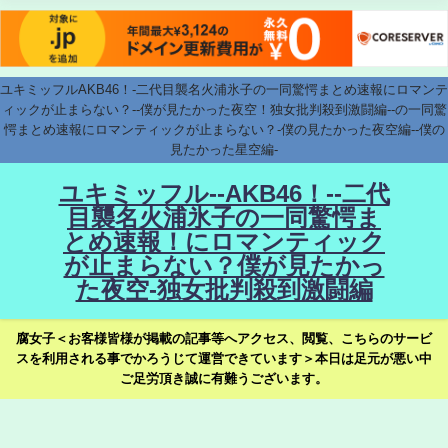
ユキミッフルAKB46！-二代目襲名火浦氷子の一同驚愕まとめ速報にロマンテ
ィックが止まらない？--僕が見たかった夜空！独女批判殺到激闘編--の一同驚
愕まとめ速報にロマンティックが止まらない？-僕の見たかった夜空編--僕の
見たかった星空編-
ユキミッフル--AKB46！--二代
目襲名火浦氷子の一同驚愕ま
とめ速報！にロマンティック
が止まらない？僕が見たかっ
た夜空-独女批判殺到激闘編
腐女子＜お客様皆様が掲載の記事等へアクセス、閲覧、こちらのサービ
スを利用される事でかろうじて運営できています＞本日は足元が悪い中
ご足労頂き誠に有難うございます。