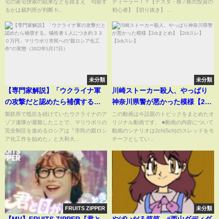
宅の家宅捜索の結果などを踏まえ 勾留す
ディーラー！？【テスタ・株 / 株式投資の
トンネルで事故【関連ニュース
るかは裁判所が判断 h...
初心者】【切り抜き】 ...
まとめ】
未分類
未分類
【専門家解説】「ウクライナ軍
川崎ストーカー殺人、やっぱり
の攻撃だと認めたら補償する。
神奈川県警が悪かった模様【2ch
犠牲者１人につき約３３０万
まとめ】【2chスレ】【5chス
製鉄所で抵抗を続けていたウクライナのア
この動画は今話題のトピックをまとめたオ
ゾフ連隊が避難したことで、マリウポリの
リジナル動画です。 ■動画の内容について
円」マリウポリ市民への"親ロシ
レ】
完全制圧を進めるロシアは『市民の親ロシ
動画のシナリオは2ch(5ch)のスレッドをモ
ア化工作"の実態（2022年5月17
ア化工作を始めた』と大和大...
チーフとしてい...
日）
FRUITS ZIPPER
未分類
【MV】FRUITS ZIPPER『君と
やばいだろ笑笑 #西山ダディダ