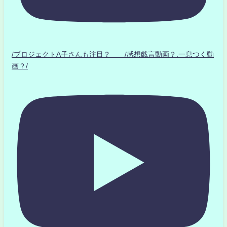
/プロジェクトA子さんも注目？ /感想戯言動画？.一息つく動
画？/