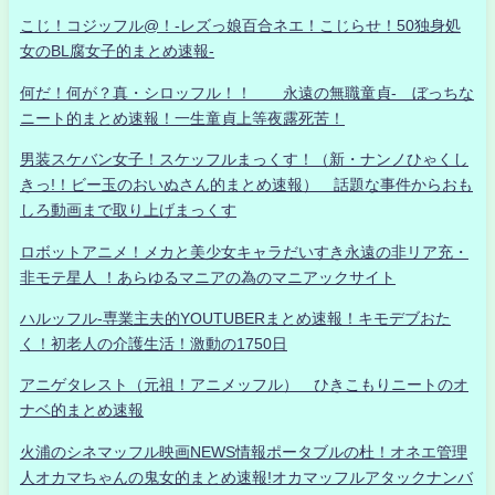
こじ！コジッフル@！-レズっ娘百合ネエ！こじらせ！50独身処
女のBL腐女子的まとめ速報-
何だ！何が？真・シロッフル！！ 永遠の無職童貞- ぼっちな
ニート的まとめ速報！一生童貞上等夜露死苦！
男装スケバン女子！スケッフルまっくす！（新・ナンノひゃくし
きっ!！ビー玉のおいぬさん的まとめ速報） 話題な事件からおも
しろ動画まで取り上げまっくす
ロボットアニメ！メカと美少女キャラだいすき永遠の非リア充・
非モテ星人 ！あらゆるマニアの為のマニアックサイト
ハルッフル-専業主夫的YOUTUBERまとめ速報！キモデブおた
く！初老人の介護生活！激動の1750日
アニゲタレスト（元祖！アニメッフル） ひきこもりニートのオ
ナベ的まとめ速報
火浦のシネマッフル映画NEWS情報ポータブルの杜！オネエ管理
人オカマちゃんの鬼女的まとめ速報!オカマッフルアタックナンバ