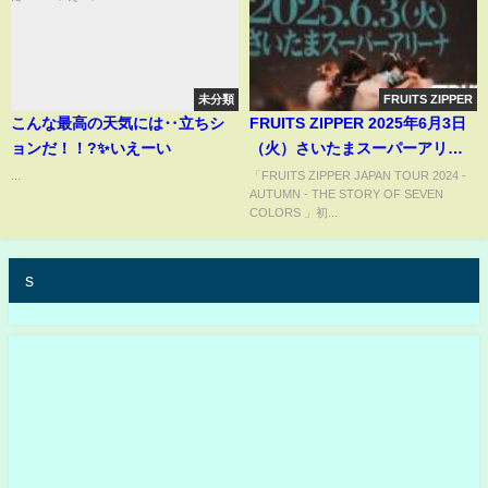
未分類
FRUITS ZIPPER
こんな最高の天気には‥立ちシ
FRUITS ZIPPER 2025年6月3日
ョンだ！！?✨いえーい
（火）さいたまスーパーアリー
ナ公演開催決定！
...
「FRUITS ZIPPER JAPAN TOUR 2024 -
AUTUMN - THE STORY OF SEVEN
COLORS 」初...
s