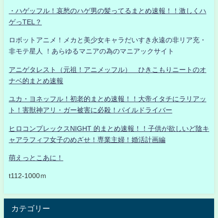
・ハゲッフル！哀愁のハゲ男の髪ってるまとめ速報！！激しくハ
ゲっTEL？
ロボットアニメ！メカと美少女キャラだいすき永遠の非リア充・
非モテ星人 ！あらゆるマニアの為のマニアックサイト
アニゲタレスト（元祖！アニメッフル） ひきこもりニートのオ
ナベ的まとめ速報
ユカ・ヨネッフル！初老的まとめ速報！！大帝イタチにラリアッ
ト！害獣神アリ・ガー被害に必殺！パイルドライバー
ヒロコンプレックスNIGHT 的まとめ速報！！子供が欲しいど陰キ
ャアラフィフ女子のめざせ！専業主婦！婚活計画編
萌えっとこあに！
t112-1000ｍ
カテゴリー