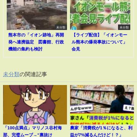
未分類
未分類
熊本市の「イオン跡地」再開
【ライブ配信】「イオンモー
発へ連携協定 図書館、行政
ル熊本の爆発事故について」
機能の集約も検討
会見
未分類
の関連記事
「100点満点」マリノス谷村海
農家「消費税が1％になると、利
那、完璧ムーブ→“裏抜け
益が7%減るんだけど！？」