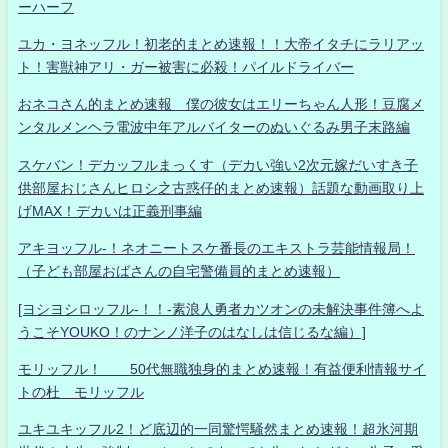
ーハーフ
ユカ・ヨネッフル！初老的まとめ速報！！大帝イタチにラリアッ
ト！害獣神アリ・ガー被害に必殺！パイルドライバー
おネコさん的まとめ速報 僕の彼女はエリーちゃん人形！豆腐メ
ンタルメンヘラ電波中年アルバイターのぬいぐるみ男子末路編
スケバン！デカッフルまっくす（デカい強い2次元嫁だいすき子
供部屋おじさんヒロシ之古惑仔的まとめ速報）話題な動画取り上
げMAX！デカいは正義刑事編
アキヨッフル-！ネオニートスケ番長のエキストラ芸能情報局！
（子ども部屋おばさんの自宅警備員的まとめ速報）
[ヨシヨシロッフル-！！-素浪人勇者カツオンの未解決事件簿へよ
うこそYOUKO！のナンノ洋子のはなしは信じるな編）]
モリッフル！ 50代無職独身的まとめ速報！有益便利情報サイ
トの杜 モリッフル
ユキユキッフル2！ど底辺的一同驚愕騒然まとめ速報！超氷河期