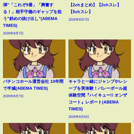
弾”「これぞ9番」「興奮す
【2chまとめ】【2chスレ】
る！」相手守備のギャップを狙
【5chスレ】
う”斜めの抜け出し”(ABEMA
2026年8月7日
TIMES)
2026年8月7日
パチンコホール運営会社 10年間
キャラと一緒にジャンプやレシ
で半減(ABEMA TIMES)
ーブを実体験！バレーボール超
体験空間『ハイキュー!! オンザ
2026年8月7日
コート』レポート(ABEMA
TIMES)
2026年8月6日