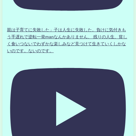
親は子育てに失敗した」子は人生に失敗した。負けに気付きも
う手遅れで逆転一発manなんかありません、 残りの人生、貧し
く食いつないでわずかな楽しみなど見つけて生きていくしかな
いのです。ないのです。