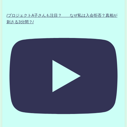
/プロジェクトA子さんも注目？ なぜ私は入会拒否？真相が
刺さる3分間？/