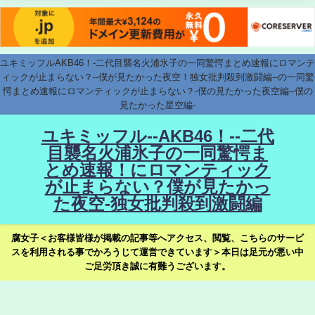
ユキミッフルAKB46！-二代目襲名火浦氷子の一同驚愕まとめ速報にロマンテ
ィックが止まらない？--僕が見たかった夜空！独女批判殺到激闘編--の一同驚
愕まとめ速報にロマンティックが止まらない？-僕の見たかった夜空編--僕の
見たかった星空編-
ユキミッフル--AKB46！--二代
目襲名火浦氷子の一同驚愕ま
とめ速報！にロマンティック
が止まらない？僕が見たかっ
た夜空-独女批判殺到激闘編
腐女子＜お客様皆様が掲載の記事等へアクセス、閲覧、こちらのサービ
スを利用される事でかろうじて運営できています＞本日は足元が悪い中
ご足労頂き誠に有難うございます。