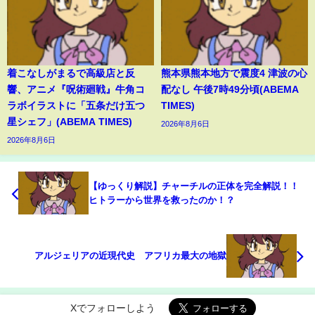
着こなしがまるで高級店と反
熊本県熊本地方で震度4 津波の心
響、アニメ『呪術廻戦』牛角コ
配なし 午後7時49分頃(ABEMA
ラボイラストに「五条だけ五つ
TIMES)
星シェフ」(ABEMA TIMES)
2026年8月6日
2026年8月6日
【ゆっくり解説】チャーチルの正体を完全解説！！
ヒトラーから世界を救ったのか！？
アルジェリアの近現代史 アフリカ最大の地獄
Xでフォローしよう