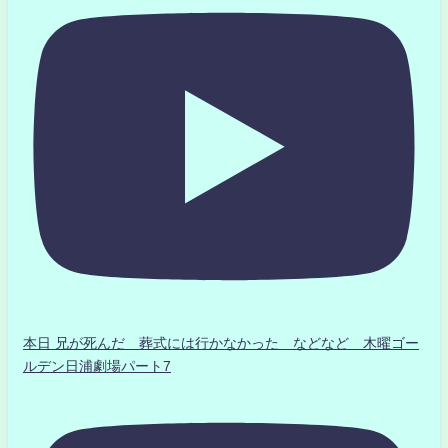
本日 兄が死んだ 葬式には行かなかった などなど 木曜ゴー
ルデン日浦劇場パート7