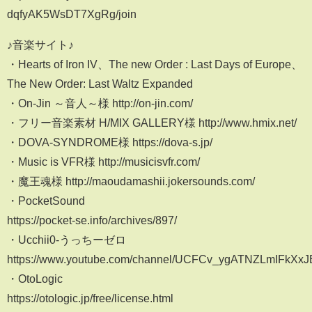
dqfyAK5WsDT7XgRg/join
♪音楽サイト♪
・Hearts of Iron IV、The new Order : Last Days of Europe、
The New Order: Last Waltz Expanded
・On-Jin ～音人～様 http://on-jin.com/
・フリー音楽素材 H/MIX GALLERY様 http://www.hmix.net/
・DOVA-SYNDROME様 https://dova-s.jp/
・Music is VFR様 http://musicisvfr.com/
・魔王魂様 http://maoudamashii.jokersounds.com/
・PocketSound
https://pocket-se.info/archives/897/
・Ucchii0-うっちーゼロ
https://www.youtube.com/channel/UCFCv_ygATNZLmIFkXxJ
・OtoLogic
https://otologic.jp/free/license.html