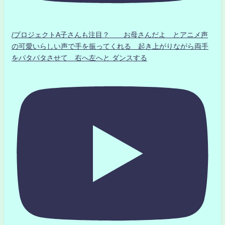
/プロジェクトA子さんも注目？ お母さんだよ とアニメ声
の可愛いらしい声で手を振ってくれる 起き上がりながら両手
をパタパタさせて 右へ左へと ダンスする