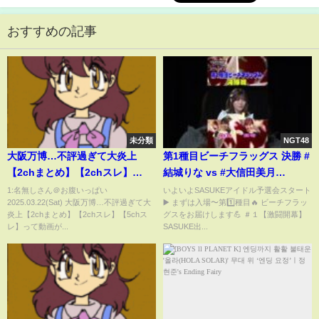
おすすめの記事
未分類
NGT48
大阪万博…不評過ぎて大炎上
第1種目ビーチフラッグス 決勝 #
【2chまとめ】【2chスレ】
結城りな vs #大信田美月
【5chスレ】
#SASUKEアイドル予選会 配信中
1:名無しさん＠お腹いっぱい
いよいよSASUKEアイドル予選会スタート
2025.03.22(Sat) 大阪万博…不評過ぎて大
▶️ まずは入場〜第1️⃣種目🔥 ビーチフラッ
💟 #ukka #ニアジョイ
炎上【2chまとめ】【2chスレ】【5chス
グスをお届けします💪 ＃１【激闘開幕】
レ】って動画が...
SASUKE出...