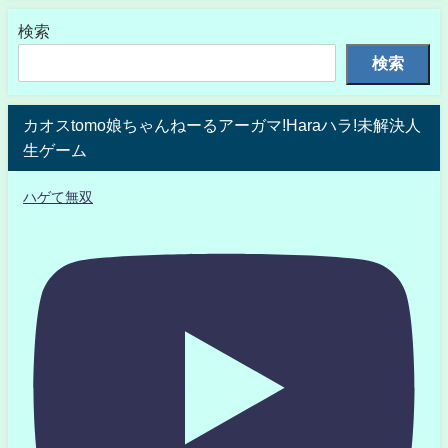
検索
検索
カオスtomo娘ちゃんねーるアーガマ!Haraハラ!未解決人
生ゲーム
ハゲて無双