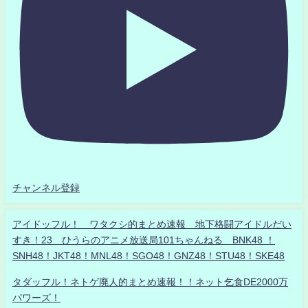
チャンネル登録
アイドッフル！ ワタクシ的まとめ速報 地下格闘アイドルだい
すき！23 ひうらのアニメ放送局101ちゃんねる BNK48 ！
SNH48！JKT48！MNL48！SGO48！GNZ48！STU48！SKE48
タダッフル！ネトゲ廃人的まとめ速報！！ネット乞食DE2000万
パワーズ！