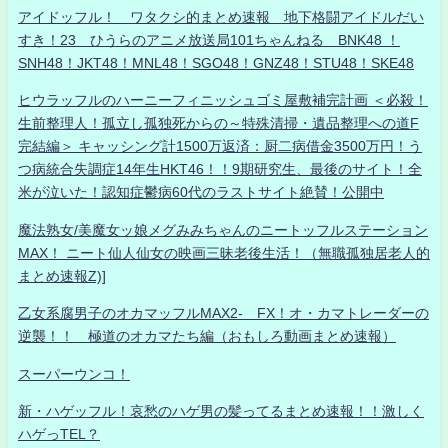
アイドッフル！ ワタクシ的まとめ速報 地下格闘アイドルだい
すき！23 ひうらのアニメ放送局101ちゃんねる BNK48 ！
SNH48！JKT48！MNL48！SGO48！GNZ48！STU48！SKE48
ヒウラッフルのハーニーフィニッシュゴミ屋敷補完計画 ＜必殺！
生前整理人！孤立し孤独死からの～特殊清掃・遺品整理への道F
完結編＞ キャッシング計1500万返済：厨二病借金3500万円！う
つ病統合失調症14年生HKT46！！9期研究生、最後のサイト！全
米が泣いた！認知症鬱病60代のラストサイト絶賛！公開中
魔法熟女/美魔女ッ娘メグみみちゃんのニートッフルステーション
MAX！ ニート仙人仙女の映画三昧老後生活！（無職孤独居老人的
まとめ速報Z)]
乙女系腐男子のオカマッフルMAX2- FX！オ・カマトレーダーの
逆襲！！ 極道のオカマたち編（おもしろ動画まとめ速報）
スーパーウンコ！
新・ハゲッフル！哀愁のハゲ男の髪ってるまとめ速報！！激しく
ハゲっTEL？