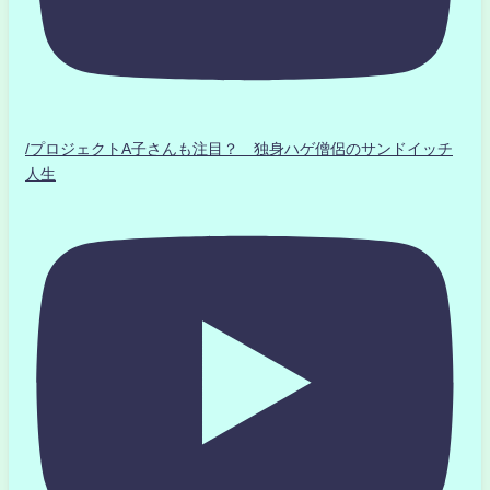
/プロジェクトA子さんも注目？ 独身ハゲ僧侶のサンドイッチ
人生