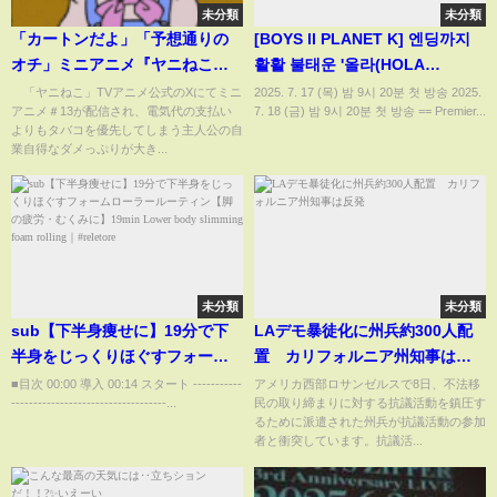
未分類
未分類
「カートンだよ」「予想通りの
[BOYS ll PLANET K] 엔딩까지
オチ」ミニアニメ『ヤニねこ』
활활 불태운 '올라(HOLA
第13話、電気代よりタバコを優
SOLAR)' 무대 위 ‘엔딩 요정’ㅣ정
「ヤニねこ」TVアニメ公式のXにてミニ
2025. 7. 17 (목) 밤 9시 20분 첫 방송 2025.
アニメ＃13が配信され、電気代の支払い
7. 18 (금) 밤 9시 20분 첫 방송 == Premier...
先するダメっぷりが話題
현준's Ending Fairy
よりもタバコを優先してしまう主人公の自
(ABEMA TIMES)
業自得なダメっぷりが大き...
未分類
未分類
sub【下半身痩せに】19分で下
LAデモ暴徒化に州兵約300人配
半身をじっくりほぐすフォーム
置 カリフォルニア州知事は反
ローラールーティン【脚の疲
発
■目次 00:00 導入 00:14 スタート -----------
アメリカ西部ロサンゼルスで8日、不法移
-----------------------------------...
民の取り締まりに対する抗議活動を鎮圧す
労・むくみに】19min Lower
るために派遣された州兵が抗議活動の参加
body slimming foam rolling｜
者と衝突しています。抗議活...
#reletore