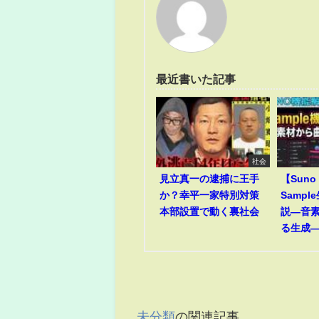
最近書いた記事
社会
見立真一の逮捕に王手
【Suno
か？幸平一家特別対策
Samp
本部設置で動く裏社会
説―音
る生成
未分類
の関連記事