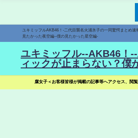
ユキミッフルAKB46！-二代目襲名火浦氷子の一同驚愕まとめ
見たかった夜空編--僕の見たかった星空編-
ユキミッフル--AKB46
ィックが止まらない？僕が
腐女子＜お客様皆様が掲載の記事等へアクセス、閲覧