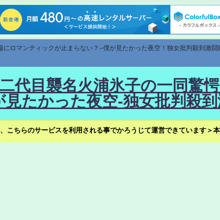
速報にロマンティックが止まらない？--僕が見たかった夜空！独女批判殺到激闘
！--二代目襲名火浦氷子の一同
見たかった夜空-独女批判殺到
、こちらのサービスを利用される事でかろうじて運営できています＞本