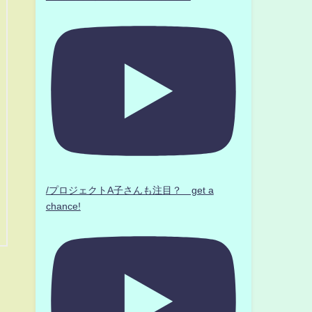
/プロジェクトA子さんも注目？ get a
chance!