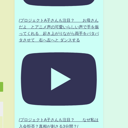
/プロジェクトA子さんも注目？ お母さん
だよ とアニメ声の可愛いらしい声で手を振
ってくれる 起き上がりながら両手をパタパ
タさせて 右へ左へと ダンスする
/プロジェクトA子さんも注目？ なぜ私は
入会拒否？真相が刺さる3分間？/