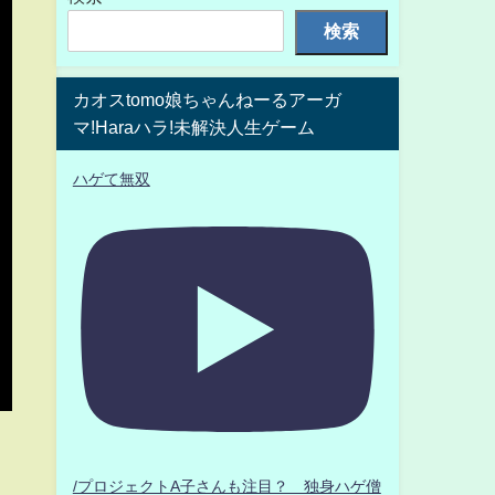
検索
カオスtomo娘ちゃんねーるアーガ
マ!Haraハラ!未解決人生ゲーム
ハゲて無双
/プロジェクトA子さんも注目？ 独身ハゲ僧