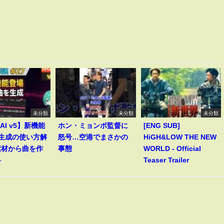
未分類
未分類
未分類
 AI v5】新機能
ホン・ミョンボ監督に
[ENG SUB]
le生成の使い方解
怒号…空港でまさかの
HiGH&LOW THE NEW
素材から曲を作
事態
WORLD - Official
―
Teaser Trailer