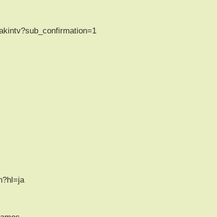
kakintv?sub_confirmation=1
n?hl=ja
ngames