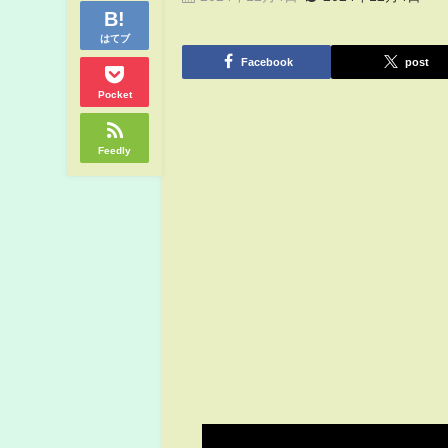
はてブ
Facebook
post
Pocket
Feedly