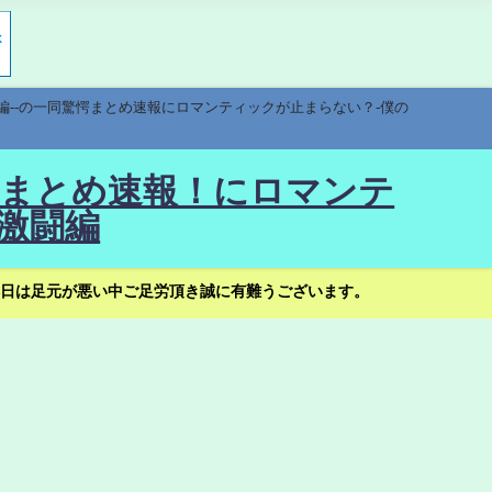
編--の一同驚愕まとめ速報にロマンティックが止まらない？-僕の
驚愕まとめ速報！にロマンテ
激闘編
日は足元が悪い中ご足労頂き誠に有難うございます。