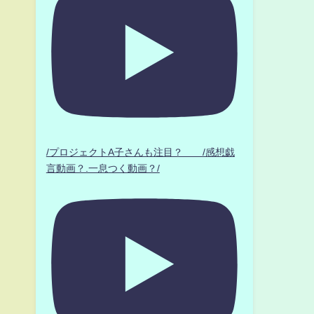
/プロジェクトA子さんも注目？ /感想戯
言動画？.一息つく動画？/