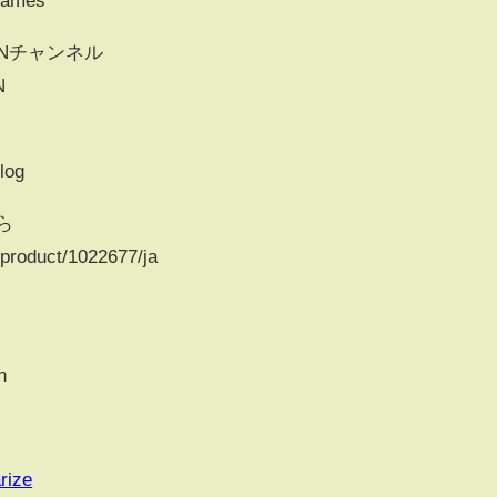
INチャンネル
N
log
ら
p/product/1022677/ja
n
rize