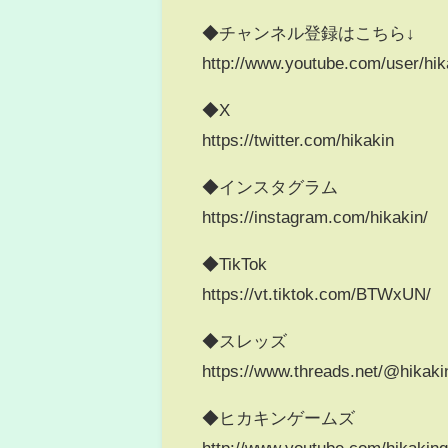
◆チャンネル登録はこちら↓
http://www.youtube.com/user/hi
◆X
https://twitter.com/hikakin
◆インスタグラム
https://instagram.com/hikakin/
◆TikTok
https://vt.tiktok.com/BTWxUN/
◆スレッズ
https://www.threads.net/@hikaki
◆ヒカキンゲームズ
http://www.youtube.com/hikaki