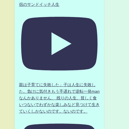
侶のサンドイッチ人生
親は子育てに失敗した」子は人生に失敗し
た。負けに気付きもう手遅れで逆転一発man
なんかありません、 残りの人生、貧しく食
いつないでわずかな楽しみなど見つけて生き
ていくしかないのです。ないのです。