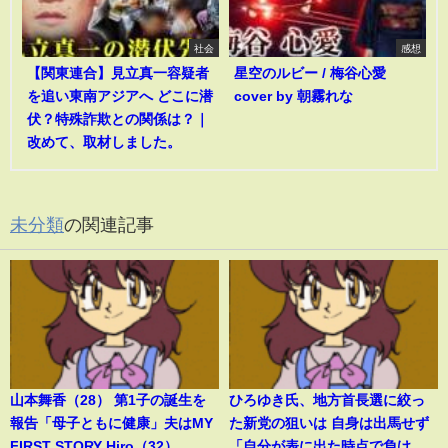
社会
感想
【関東連合】見立真一容疑者
星空のルビー / 梅谷心愛
を追い東南アジアへ どこに潜
cover by 朝霧れな
伏？特殊詐欺との関係は？｜
改めて、取材しました。
未分類
の関連記事
山本舞香（28） 第1子の誕生を
ひろゆき氏、地方首長選に絞っ
報告「母子ともに健康」夫はMY
た新党の狙いは 自身は出馬せず
FIRST STORY Hiro（32）
「自分が表に出た時点で負け