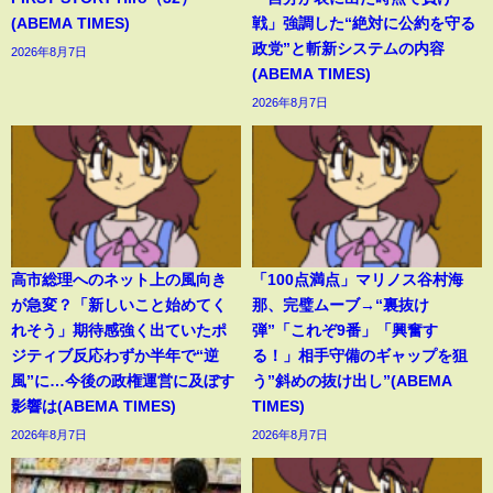
(ABEMA TIMES)
戦」強調した“絶対に公約を守る
政党”と斬新システムの内容
2026年8月7日
(ABEMA TIMES)
2026年8月7日
高市総理へのネット上の風向き
「100点満点」マリノス谷村海
が急変？「新しいこと始めてく
那、完璧ムーブ→“裏抜け
れそう」期待感強く出ていたポ
弾”「これぞ9番」「興奮す
ジティブ反応わずか半年で“逆
る！」相手守備のギャップを狙
風”に…今後の政権運営に及ぼす
う”斜めの抜け出し”(ABEMA
影響は(ABEMA TIMES)
TIMES)
2026年8月7日
2026年8月7日