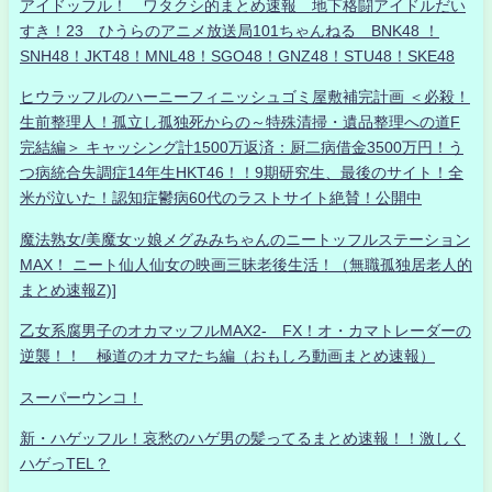
アイドッフル！ ワタクシ的まとめ速報 地下格闘アイドルだい
すき！23 ひうらのアニメ放送局101ちゃんねる BNK48 ！
SNH48！JKT48！MNL48！SGO48！GNZ48！STU48！SKE48
ヒウラッフルのハーニーフィニッシュゴミ屋敷補完計画 ＜必殺！
生前整理人！孤立し孤独死からの～特殊清掃・遺品整理への道F
完結編＞ キャッシング計1500万返済：厨二病借金3500万円！う
つ病統合失調症14年生HKT46！！9期研究生、最後のサイト！全
米が泣いた！認知症鬱病60代のラストサイト絶賛！公開中
魔法熟女/美魔女ッ娘メグみみちゃんのニートッフルステーション
MAX！ ニート仙人仙女の映画三昧老後生活！（無職孤独居老人的
まとめ速報Z)]
乙女系腐男子のオカマッフルMAX2- FX！オ・カマトレーダーの
逆襲！！ 極道のオカマたち編（おもしろ動画まとめ速報）
スーパーウンコ！
新・ハゲッフル！哀愁のハゲ男の髪ってるまとめ速報！！激しく
ハゲっTEL？