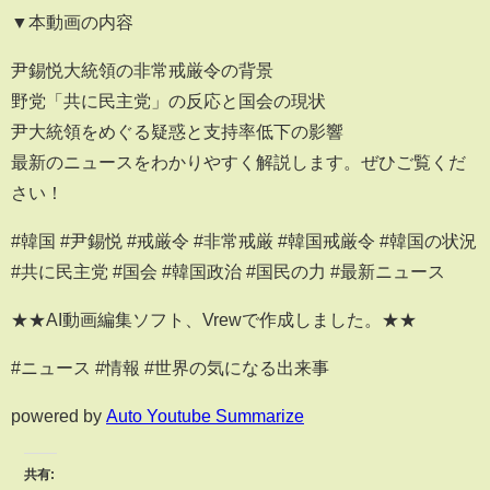
▼本動画の内容
尹錫悦大統領の非常戒厳令の背景
野党「共に民主党」の反応と国会の現状
尹大統領をめぐる疑惑と支持率低下の影響
最新のニュースをわかりやすく解説します。ぜひご覧くだ
さい！
#韓国 #尹錫悦 #戒厳令 #非常戒厳 #韓国戒厳令 #韓国の状況
#共に民主党 #国会 #韓国政治 #国民の力 #最新ニュース
★★AI動画編集ソフト、Vrewで作成しました。★★
#ニュース #情報 #世界の気になる出来事
powered by
Auto Youtube Summarize
共有: