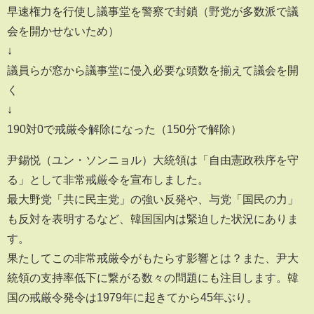
早速権力を行使し議事堂を警察で封鎖（野党が多数派で議
会を開かせないため）
↓
議員らが窓から議事堂に侵入必要な頭数を揃えて議会を開
く
↓
190対0で戒厳令解除になった（150分で解除）
尹錫悦（ユン・ソンニョル）大統領は「自由憲政秩序を守
る」として非常戒厳令を宣布しました。
最大野党「共に民主党」の強い反発や、与党「国民の力」
も反対を表明するなど、韓国国内は緊迫した状況にありま
す。
果たしてこの非常戒厳令がもたらす影響とは？また、尹大
統領の支持率低下に繋がる数々の問題にも注目します。韓
国の戒厳令発令は1979年に起きてから45年ぶり。