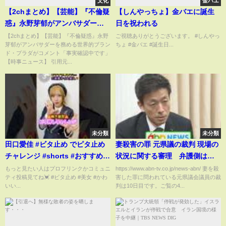
文化
金バエ
【2chまとめ】【芸能】『不倫疑
【しんやっちょ】金バエに誕生
惑』永野芽郁がアンバサダーを
日を祝われる
務める世界的ブランド・プラダ
【2chまとめ】【芸能】『不倫疑惑』永野
ご視聴ありがとうございます。 #しんやっ
芽郁がアンバサダーを務める世界的ブラン
ちょ #金バエ #誕生日...
がコメント「事実確認中です」
ド・プラダがコメント「事実確認中です」
【時事ニュース】
【時事ニュース】 引用元...
未分類
未分類
田口愛佳 #ビタ止め でピタ止め
妻殺害の罪 元県議の裁判 現場の
チャレンジ #shorts #おすすめ
状況に関する審理 弁護側は
#dance #akb48 #美女
DNA型検出で〝第三者の犯行〟
もっと見たい人はプロフリンクかコミュニ
https://www.abn-tv.co.jp/news-abn/ 妻を殺
ティ投稿見てね💓 #ビタ止め #美女 #かわ
害した罪に問われている元県議会議員の裁
主張（abnステーション
いい...
判は10日目です。ご覧の4...
2024.10.31）