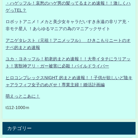
・ハゲッフル！哀愁のハゲ男の髪ってるまとめ速報！！激しくハ
ゲっTEL？
ロボットアニメ！メカと美少女キャラだいすき永遠の非リア充・
非モテ星人 ！あらゆるマニアの為のマニアックサイト
アニゲタレスト（元祖！アニメッフル） ひきこもりニートのオ
ナベ的まとめ速報
ユカ・ヨネッフル！初老的まとめ速報！！大帝イタチにラリアッ
ト！害獣神アリ・ガー被害に必殺！パイルドライバー
ヒロコンプレックスNIGHT 的まとめ速報！！子供が欲しいど陰キ
ャアラフィフ女子のめざせ！専業主婦！婚活計画編
萌えっとこあに！
t112-1000ｍ
カテゴリー