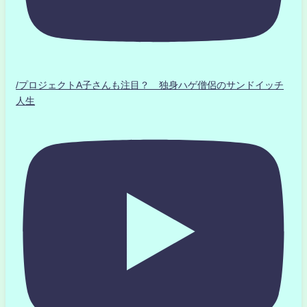
/プロジェクトA子さんも注目？ 独身ハゲ僧侶のサンドイッチ
人生