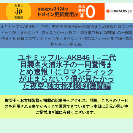
ユキミッフルAKB46！-二代目襲名火浦氷子の一同驚愕まとめ速報にロマンテ
ィックが止まらない？--僕が見たかった夜空！独女批判殺到激闘編--の一同驚
愕まとめ速報にロマンティックが止まらない？-僕の見たかった夜空編--僕の
見たかった星空編-
ユキミッフル--AKB46！--二代
目襲名火浦氷子の一同驚愕ま
とめ速報！にロマンティック
が止まらない？僕が見たかっ
た夜空-独女批判殺到激闘編
腐女子＜お客様皆様が掲載の記事等へアクセス、閲覧、こちらのサービ
スを利用される事でかろうじて運営できています＞本日は足元が悪い中
ご足労頂き誠に有難うございます。