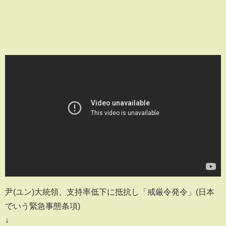
尹(ユン)大統領、支持率低下に抵抗し「戒厳令発令」(日本
でいう緊急事態条項)
↓