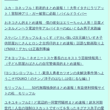
ユカ・ヨネッフル！初老的まとめ速報！！大帝イタチにラリアッ
ト！害獣神アリ・ガー被害に必殺！パイルドライバー
おネコさん的まとめ速報 僕の彼女はエリーちゃん人形！豆腐メ
ンタルメンヘラ電波中年アルバイターのぬいぐるみ男子末路編
スケバン！デカッフルまっくす（デカい強い2次元嫁だいすき子
供部屋おじさんヒロシ之古惑仔的まとめ速報）話題な動画取り上
げMAX！デカいは正義刑事編
アキヨッフル-！ネオニートスケ番長のエキストラ芸能情報局！
（子ども部屋おばさんの自宅警備員的まとめ速報）
[ヨシヨシロッフル-！！-素浪人勇者カツオンの未解決事件簿へよ
うこそYOUKO！のナンノ洋子のはなしは信じるな編）]
モリッフル！ 50代無職独身的まとめ速報！有益便利情報サイ
トの杜 モリッフル
ユキユキッフル2！ど底辺的一同驚愕騒然まとめ速報！超氷河期
世代！人生の強制ロスカットですべてを失ったキグナス氷子の愛