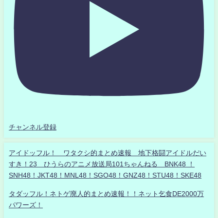
チャンネル登録
アイドッフル！ ワタクシ的まとめ速報 地下格闘アイドルだい
すき！23 ひうらのアニメ放送局101ちゃんねる BNK48 ！
SNH48！JKT48！MNL48！SGO48！GNZ48！STU48！SKE48
タダッフル！ネトゲ廃人的まとめ速報！！ネット乞食DE2000万
パワーズ！