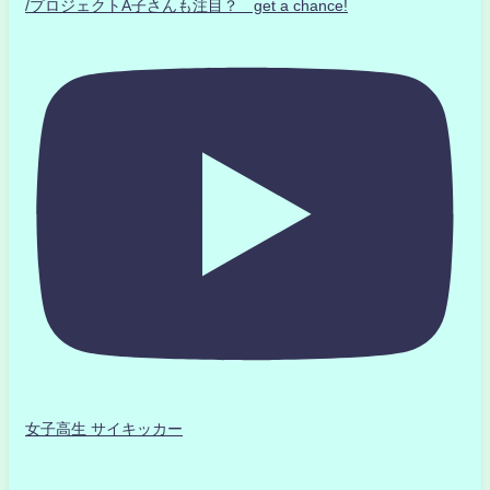
/プロジェクトA子さんも注目？ get a chance!
女子高生 サイキッカー