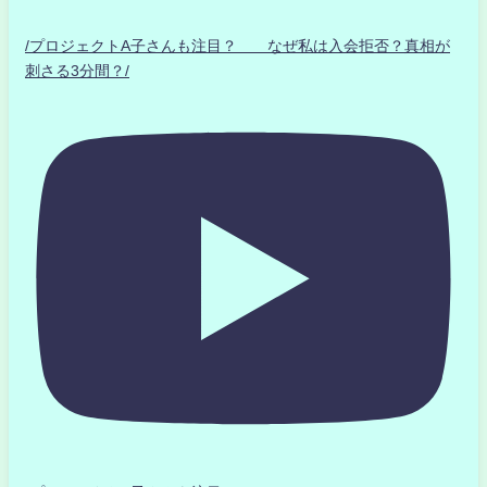
/プロジェクトA子さんも注目？ なぜ私は入会拒否？真相が
刺さる3分間？/