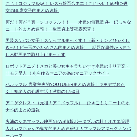
こじ！コジッフル@！-レズっ娘百合ネエ！こじらせ！50独身処
女のBL腐女子的まとめ速報-
何だ！何が？真・シロッフル！！ 永遠の無職童貞- ぼっちな
ニート的まとめ速報！一生童貞上等夜露死苦！
男装スケバン女子！スケッフルまっくす！（新・ナンノひゃくし
きっ!！ビー玉のおいぬさん的まとめ速報） 話題な事件からおも
しろ動画まで取り上げまっくす
ロボットアニメ！メカと美少女キャラだいすき永遠の非リア充・
非モテ星人 ！あらゆるマニアの為のマニアックサイト
ハルッフル-専業主夫的YOUTUBERまとめ速報！キモデブおた
く！初老人の介護生活！激動の1750日
アニゲタレスト（元祖！アニメッフル） ひきこもりニートのオ
ナベ的まとめ速報
火浦のシネマッフル映画NEWS情報ポータブルの杜！オネエ管理
人オカマちゃんの鬼女的まとめ速報!オカマッフルアタックナンバ
ーハーフ