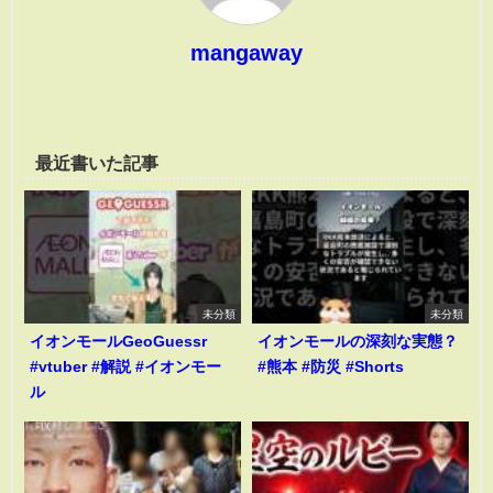
mangaway
最近書いた記事
未分類
未分類
イオンモールGeoGuessr
イオンモールの深刻な実態？
#vtuber #解説 #イオンモー
#熊本 #防災 #Shorts
ル