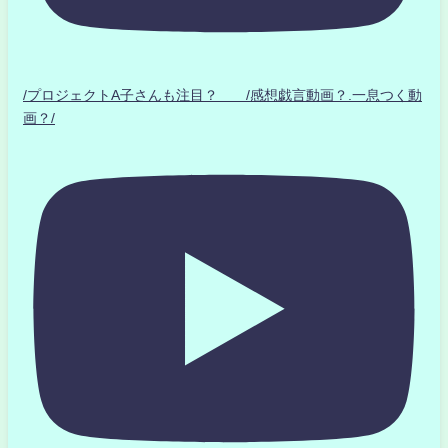
/プロジェクトA子さんも注目？ /感想戯言動画？.一息つく動
画？/