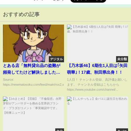
おすすめの記事
デジタル
未分類
とある店「無料貸出品の盗難が
【乃木坂46】6期生1人目は｢矢田
頻発してたけど解決しました」
萌華｣！17歳、秋田県出身！！
→ その方法が凄すぎるｗｗｗｗ
Source:
1人目！ チャンネル登録、高評価お願いし
https://newmatosoku.com/feed/main/rss2.xml...
ます。 チャンネル登録はこちらから
ｗ
https://www.youtube.com/channel/...