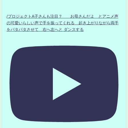
/プロジェクトA子さんも注目？ お母さんだよ とアニメ声
の可愛いらしい声で手を振ってくれる 起き上がりながら両手
をパタパタさせて 右へ左へと ダンスする