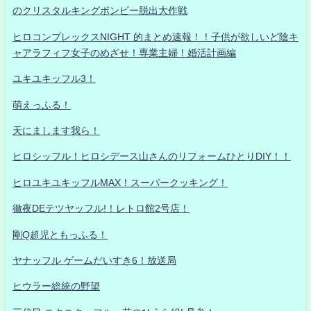
のクリスタルキングボンビー脱出大作戦
ヒロコンプレックスNIGHT 的まとめ速報！！子供が欲しいど陰キ
ャアラフィフ女子のめざせ！専業主婦！婚活計画編
ユキユキッフル3！
萌えっふる！
天にまします我ら！
ヒロシッフル！ヒロシデース山さんのリフォームひとりDIY！！
ヒロユキユキッフルMAX！スーパークッキング！
徹夜DEテツヤッフル!！レトロ館2号店！
剛Q超児ともっふる！
ヤナッフル ゲームだいすき6！放送局
ヒウラー総統の野望