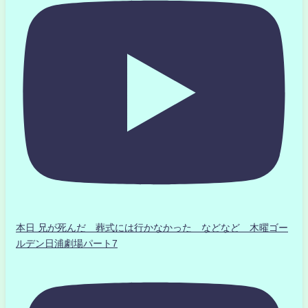
本日 兄が死んだ 葬式には行かなかった などなど 木曜ゴー
ルデン日浦劇場パート7