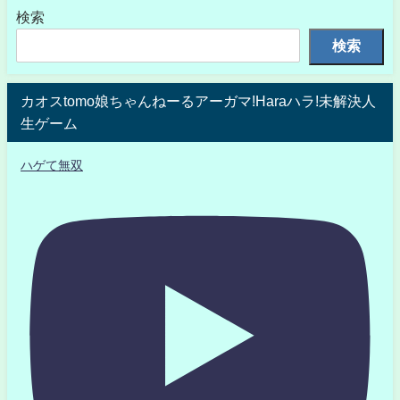
検索
検索
カオスtomo娘ちゃんねーるアーガマ!Haraハラ!未解決人
生ゲーム
ハゲて無双