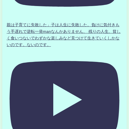
親は子育てに失敗した」子は人生に失敗した。負けに気付きも
う手遅れで逆転一発manなんかありません、 残りの人生、貧し
く食いつないでわずかな楽しみなど見つけて生きていくしかな
いのです。ないのです。