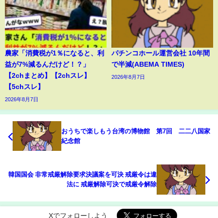
農家「消費税が1％になると、利
パチンコホール運営会社 10年間
益が7%減るんだけど！？」
で半減(ABEMA TIMES)
【2chまとめ】【2chスレ】
2026年8月7日
【5chスレ】
2026年8月7日
おうちで楽しもう台湾の博物館 第7回 二二八国家
紀念館
韓国国会 非常戒厳解除要求決議案を可決 戒厳令は違
法に 戒厳解除可決で戒厳令解除
Xでフォローしよう