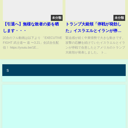
未分類
未分類
【引退へ】無様な敗者の姿を晒
トランプ大統領「停戦が発効し
します・・・
た」イスラエルとイランが停戦
で合意 イラン国境の様子を中
試合のフル動画は以下より 「EXECUTIVE
緊迫感が続く中東情勢で大きな動きです。
FIGHT 武士道〜 道 〜3.21」全試合生配
攻撃の応酬を続けていたイスラエルとイラ
継｜TBS NEWS DIG
信！ https://youtu.be/1E...
ンが停戦で合意したとアメリカのトランプ
大統領が発表しました。 ト...
s