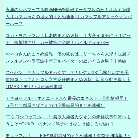
火浦のシネマッフル映画NEWS情報ポータブルの杜！オネエ管理
人オカマちゃんの鬼女的まとめ速報!オカマッフルアタックナンバ
ーハーフ
ユカ・ヨネッフル！初老的まとめ速報！！大帝イタチにラリアッ
ト！害獣神アリ・ガー被害に必殺！パイルドライバー
おネコさん的まとめ速報 僕の彼女はエリーちゃん人形！豆腐メ
ンタルメンヘラ電波中年アルバイターのぬいぐるみ男子末路編
スケバン！デカッフルまっくす（デカい強い2次元嫁だいすき子
供部屋おじさんヒロシ之古惑仔的まとめ速報）話題な動画取り上
げMAX！デカいは正義刑事編
アキヨッフル-！ネオニートスケ番長のエキストラ芸能情報局！
（子ども部屋おばさんの自宅警備員的まとめ速報）
[ヨシヨシロッフル-！！-素浪人勇者カツオンの未解決事件簿へよ
うこそYOUKO！のナンノ洋子のはなしは信じるな編）]
モリッフル！ 50代無職独身的まとめ速報！有益便利情報サイ