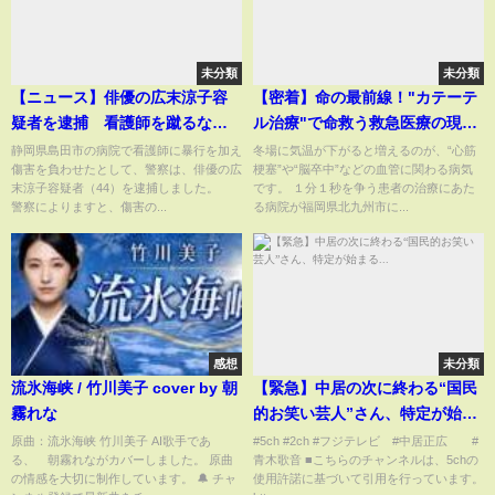
未分類
未分類
【ニュース】俳優の広末涼子容
【密着】命の最前線！"カテーテ
疑者を逮捕 看護師を蹴るなど
ル治療"で命救う救急医療の現
暴行か#shorts
場 福岡 NNNセレクション
静岡県島田市の病院で看護師に暴行を加え
冬場に気温が下がると増えるのが、“心筋
傷害を負わせたとして、警察は、俳優の広
梗塞”や“脳卒中”などの血管に関わる病気
末涼子容疑者（44）を逮捕しました。
です。 １分１秒を争う患者の治療にあた
警察によりますと、傷害の...
る病院が福岡県北九州市に...
感想
未分類
流氷海峡 / 竹川美子 cover by 朝
【緊急】中居の次に終わる“国民
霧れな
的お笑い芸人”さん、特定が始ま
る...
原曲：流氷海峡 竹川美子 AI歌手であ
#5ch #2ch #フジテレビ #中居正広 #
る、 朝霧れながカバーしました。 原曲
青木歌音 ■こちらのチャンネルは、5chの
の情感を大切に制作しています。 🔔 チャ
使用許諾に基づいて引用を行っています。