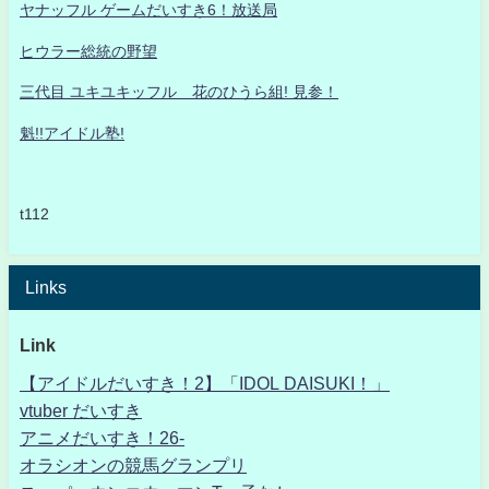
ヤナッフル ゲームだいすき6！放送局
ヒウラー総統の野望
三代目 ユキユキッフル 花のひうら組! 見参！
魁!!アイドル塾!
t112
Links
Link
【アイドルだいすき！2】「IDOL DAISUKI！」
vtuber だいすき
アニメだいすき！26-
オラシオンの競馬グランプリ