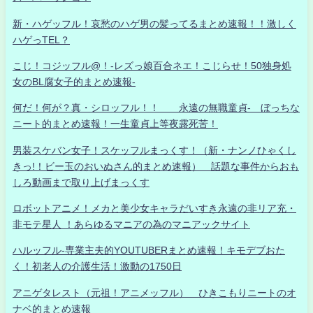
新・ハゲッフル！哀愁のハゲ男の髪ってるまとめ速報！！激しく
ハゲっTEL？
こじ！コジッフル@！-レズっ娘百合ネエ！こじらせ！50独身処
女のBL腐女子的まとめ速報-
何だ！何が？真・シロッフル！！ 永遠の無職童貞- ぼっちな
ニート的まとめ速報！一生童貞上等夜露死苦！
男装スケバン女子！スケッフルまっくす！（新・ナンノひゃくし
きっ!！ビー玉のおいぬさん的まとめ速報） 話題な事件からおも
しろ動画まで取り上げまっくす
ロボットアニメ！メカと美少女キャラだいすき永遠の非リア充・
非モテ星人 ！あらゆるマニアの為のマニアックサイト
ハルッフル-専業主夫的YOUTUBERまとめ速報！キモデブおた
く！初老人の介護生活！激動の1750日
アニゲタレスト（元祖！アニメッフル） ひきこもりニートのオ
ナベ的まとめ速報