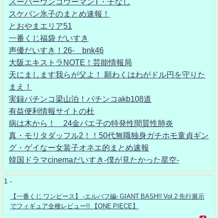
スーパーウンコウーマンT・子なし
スケバン氷子のまとめ速報！
とおやまエリア51
一番くじ福袋 だいすき
声優だいすき！26- bnk46
大阪エキストラNOTE！芸能情報局
天にまします我らが父よ！ 願わくはわがドル円を守りた
まえ！
実録パチンコ梁山泊！パチンコakb108道
有益便利情報サイトの杜
病は木から！ 24金バエ子の特発性間質性肺炎
真・モリタダッフル2！！50代無職独身ガチホモ童貞ギン
グ・ゲイなー女装子オネエ的まとめ速報
韓国ドラマcinemaだいすき-僕が見たかった星空-
1 -
【一番くじ ワンピース】 -エルバフ編- GIANT BASH!! Vol.2 先行展示
でフィギュア全種レビュー!! 【ONE PIECE】