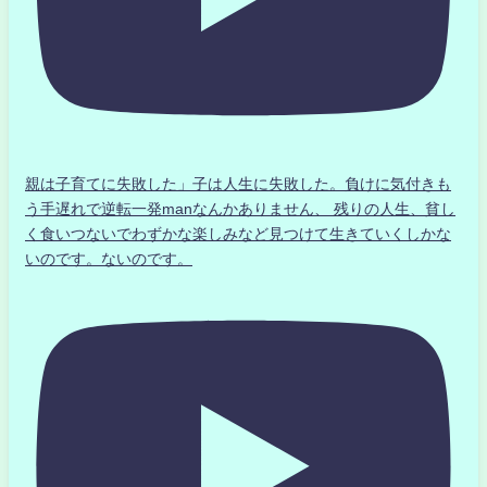
親は子育てに失敗した」子は人生に失敗した。負けに気付きも
う手遅れで逆転一発manなんかありません、 残りの人生、貧し
く食いつないでわずかな楽しみなど見つけて生きていくしかな
いのです。ないのです。