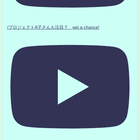
/プロジェクトA子さんも注目？ get a chance!