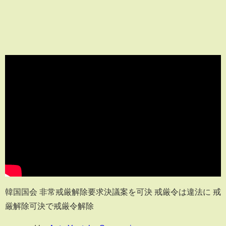
韓国国会 非常戒厳解除要求決議案を可決 戒厳令は違法に 戒
厳解除可決で戒厳令解除