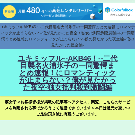
ユキミッフルAKB46！-二代目襲名火浦氷子の一同驚愕まとめ速報にロマンテ
ィックが止まらない？--僕が見たかった夜空！独女批判殺到激闘編--の一同驚
愕まとめ速報にロマンティックが止まらない？-僕の見たかった夜空編--僕の
見たかった星空編-
ユキミッフル--AKB46！--二代
目襲名火浦氷子の一同驚愕ま
とめ速報！にロマンティック
が止まらない？僕が見たかっ
た夜空-独女批判殺到激闘編
腐女子＜お客様皆様が掲載の記事等へアクセス、閲覧、こちらのサービ
スを利用される事でかろうじて運営できています＞本日は足元が悪い中
ご足労頂き誠に有難うございます。