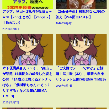
アラブ、秋田へ2兆円を投資ｗｗ
【2ch優等生】模範的なんJ民の
ｗｗ【2chまとめ】【2chスレ】
答え【2ch面白いスレ】
【5chスレ】
2026年8月8日
2026年8月8日
木下優樹菜さん（38）、“顔出し
「ご夫婦でデートですか」と話
が話題”14歳長女の成長した姿を
題！武井咲（32）、最新の自撮
公開 「14歳とは思えぬオトナっ
りショット公開(ABEMA TIMES)
ぽさ」「優樹菜ちゃんにそっく
2026年8月7日
りすぎる」など反響(ABEMA
TIMES)
2026年8月7日