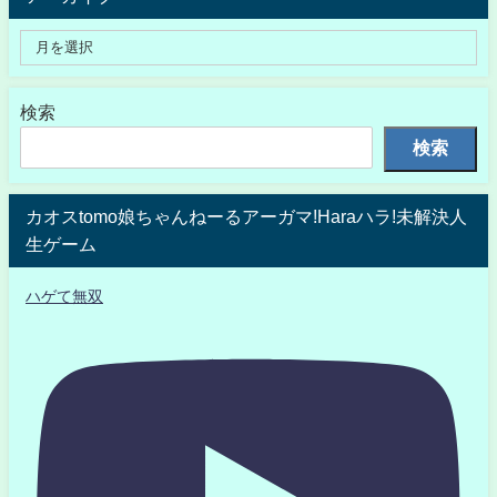
検索
検索
カオスtomo娘ちゃんねーるアーガマ!Haraハラ!未解決人
生ゲーム
ハゲて無双