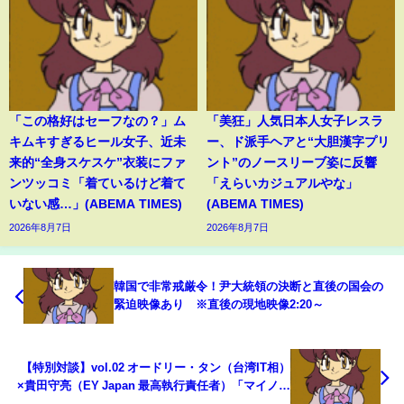
「この格好はセーフなの？」ム
「美狂」人気日本人女子レスラ
キムキすぎるヒール女子、近未
ー、ド派手ヘアと“大胆漢字プリ
来的“全身スケスケ”衣装にファ
ント”のノースリーブ姿に反響
ンツッコミ「着ているけど着て
「えらいカジュアルやな」
いない感…」(ABEMA TIMES)
(ABEMA TIMES)
2026年8月7日
2026年8月7日
韓国で非常戒厳令！尹大統領の決断と直後の国会の
緊迫映像あり ※直後の現地映像2:20～
【特別対談】vol.02 オードリー・タン（台湾IT相）
×貴田守亮（EY Japan 最高執行責任者）「マイノリ
ティーだから言えること」