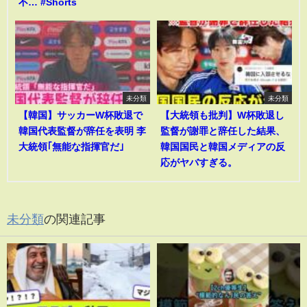
不… #Shorts
未分類
未分類
【韓国】サッカーW杯敗退で
【大統領も批判】W杯敗退し
韓国代表監督が辞任を表明 李
監督が謝罪と辞任した結果、
大統領｢無能な指揮官だ｣
韓国国民と韓国メディアの反
応がヤバすぎる。
未分類
の関連記事