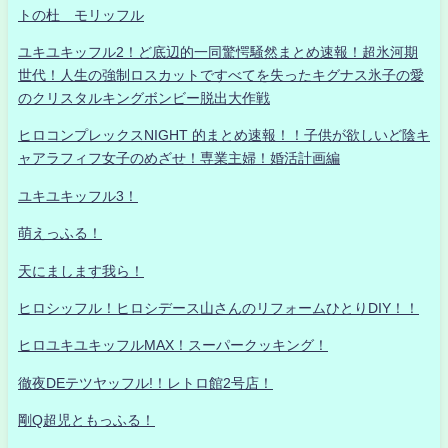
トの杜 モリッフル
ユキユキッフル2！ど底辺的一同驚愕騒然まとめ速報！超氷河期
世代！人生の強制ロスカットですべてを失ったキグナス氷子の愛
のクリスタルキングボンビー脱出大作戦
ヒロコンプレックスNIGHT 的まとめ速報！！子供が欲しいど陰キ
ャアラフィフ女子のめざせ！専業主婦！婚活計画編
ユキユキッフル3！
萌えっふる！
天にまします我ら！
ヒロシッフル！ヒロシデース山さんのリフォームひとりDIY！！
ヒロユキユキッフルMAX！スーパークッキング！
徹夜DEテツヤッフル!！レトロ館2号店！
剛Q超児ともっふる！