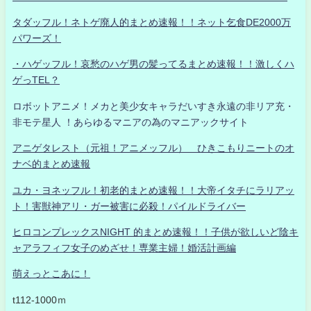
タダッフル！ネトゲ廃人的まとめ速報！！ネット乞食DE2000万
パワーズ！
・ハゲッフル！哀愁のハゲ男の髪ってるまとめ速報！！激しくハ
ゲっTEL？
ロボットアニメ！メカと美少女キャラだいすき永遠の非リア充・
非モテ星人 ！あらゆるマニアの為のマニアックサイト
アニゲタレスト（元祖！アニメッフル） ひきこもりニートのオ
ナベ的まとめ速報
ユカ・ヨネッフル！初老的まとめ速報！！大帝イタチにラリアッ
ト！害獣神アリ・ガー被害に必殺！パイルドライバー
ヒロコンプレックスNIGHT 的まとめ速報！！子供が欲しいど陰キ
ャアラフィフ女子のめざせ！専業主婦！婚活計画編
萌えっとこあに！
t112-1000ｍ