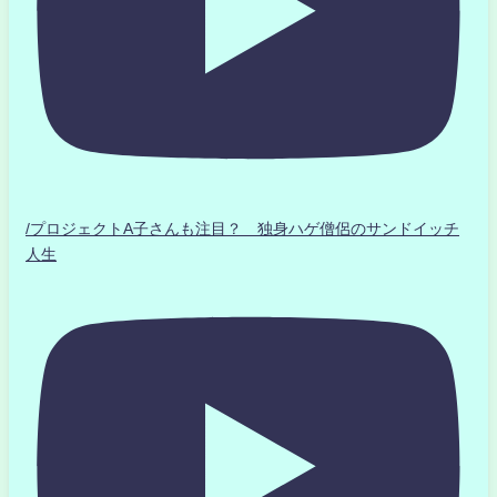
/プロジェクトA子さんも注目？ 独身ハゲ僧侶のサンドイッチ
人生