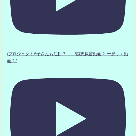
/プロジェクトA子さんも注目？ /感想戯言動画？.一息つく動
画？/