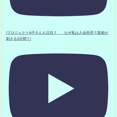
/プロジェクトA子さんも注目？ なぜ私は入会拒否？真相が
刺さる3分間？/