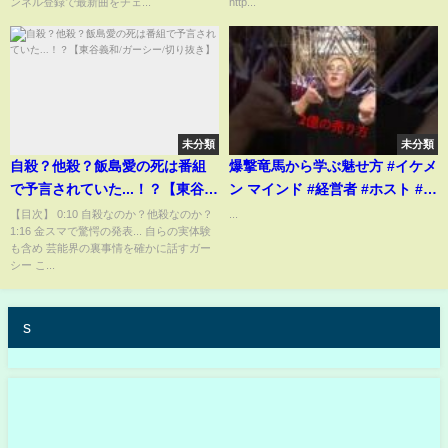
ンネル登録で最新曲をチェ...
http...
未分類
未分類
自殺？他殺？飯島愛の死は番組
爆撃竜馬から学ぶ魅せ方 #イケメ
で予言されていた...！？【東谷義
ン マインド #経営者 #ホスト #副
和/ガーシー/切り抜き】
社長#心に刺さる言葉 #経営者 #
【目次】 0:10 自殺なのか？他殺なのか？
...
1:16 金スマで驚愕の発表... 自らの実体験
名言集 #名言 #恋愛 #いい言葉 #
も含め 芸能界の裏事情を確かに話すガー
いい話
シー こ...
s