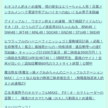
おネコさん的まとめ速報 僕の彼女はエリーちゃん人形！豆腐メ
ンタルメンヘラ電波中年アルバイターのぬいぐるみ男子末路編
アイドッフル！ ワタクシ的まとめ速報 地下格闘アイドルだい
すき！23 ひうらのアニメ放送局101ちゃんねる BNK48 ！
SNH48！JKT48！MNL48！SGO48！GNZ48！STU48！SKE48
ヒウラッフルのハーニーフィニッシュゴミ屋敷補完計画 ＜必殺！
生前整理人！孤立し孤独死からの～特殊清掃・遺品整理への道F
完結編＞ キャッシング計1500万返済：厨二病借金3500万円！う
つ病統合失調症14年生HKT46！！9期研究生、最後のサイト！全
米が泣いた！認知症鬱病60代のラストサイト絶賛！公開中
魔法熟女/美魔女ッ娘メグみみちゃんのニートッフルステーション
MAX！ ニート仙人仙女の映画三昧老後生活！（無職孤独居老人的
まとめ速報Z)]
乙女系腐男子のオカマッフルMAX2- FX！オ・カマトレーダーの
逆襲！！ 極道のオカマたち編（おもしろ動画まとめ速報）
スーパーウンコ！