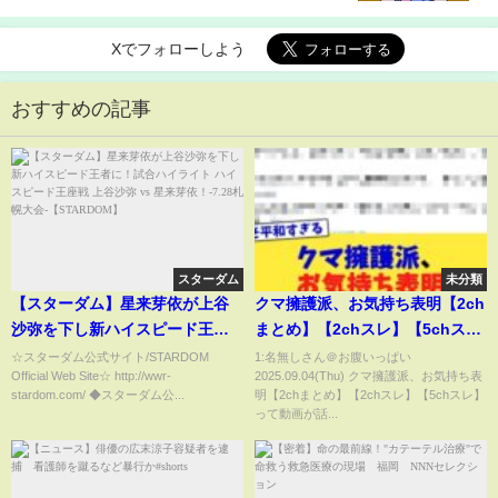
Xでフォローしよう
おすすめの記事
スターダム
未分類
【スターダム】星来芽依が上谷
クマ擁護派、お気持ち表明【2ch
沙弥を下し新ハイスピード王者
まとめ】【2chスレ】【5chス
に！試合ハイライト ハイスピー
レ】
☆スターダム公式サイト/STARDOM
1:名無しさん＠お腹いっぱい
Official Web Site☆ http://wwr-
2025.09.04(Thu) クマ擁護派、お気持ち表
ド王座戦 上谷沙弥 vs 星来芽
stardom.com/ ◆スターダム公...
明【2chまとめ】【2chスレ】【5chスレ】
依！-7.28札幌大会-
って動画が話...
【STARDOM】