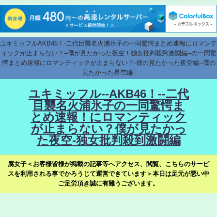
ユキミッフルAKB46！-二代目襲名火浦氷子の一同驚愕まとめ速報にロマンテ
ィックが止まらない？--僕が見たかった夜空！独女批判殺到激闘編--の一同驚
愕まとめ速報にロマンティックが止まらない？-僕の見たかった夜空編--僕の
見たかった星空編-
ユキミッフル--AKB46！--二代
目襲名火浦氷子の一同驚愕ま
とめ速報！にロマンティック
が止まらない？僕が見たかっ
た夜空-独女批判殺到激闘編
腐女子＜お客様皆様が掲載の記事等へアクセス、閲覧、こちらのサービ
スを利用される事でかろうじて運営できています＞本日は足元が悪い中
ご足労頂き誠に有難うございます。