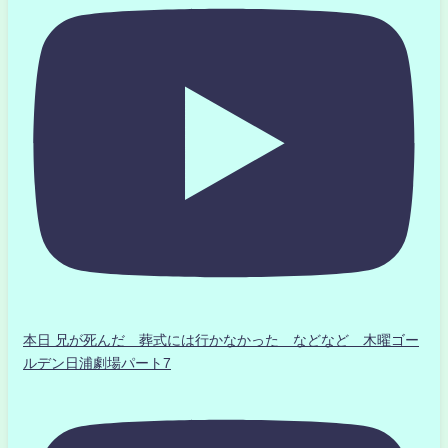
本日 兄が死んだ 葬式には行かなかった などなど 木曜ゴー
ルデン日浦劇場パート7