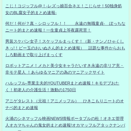
こじ！コジッフル@！-レズっ娘百合ネエ！こじらせ！50独身処
女のBL腐女子的まとめ速報-
何だ！何が？真・シロッフル！！ 永遠の無職童貞- ぼっちな
ニート的まとめ速報！一生童貞上等夜露死苦！
男装スケバン女子！スケッフルまっくす！（新・ナンノひゃくし
きっ!！ビー玉のおいぬさん的まとめ速報） 話題な事件からおも
しろ動画まで取り上げまっくす
ロボットアニメ！メカと美少女キャラだいすき永遠の非リア充・
非モテ星人 ！あらゆるマニアの為のマニアックサイト
ハルッフル-専業主夫的YOUTUBERまとめ速報！キモデブおた
く！初老人の介護生活！激動の1750日
アニゲタレスト（元祖！アニメッフル） ひきこもりニートのオ
ナベ的まとめ速報
火浦のシネマッフル映画NEWS情報ポータブルの杜！オネエ管理
人オカマちゃんの鬼女的まとめ速報!オカマッフルアタックナンバ