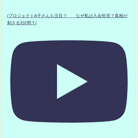
/プロジェクトA子さんも注目？ なぜ私は入会拒否？真相が
刺さる3分間？/