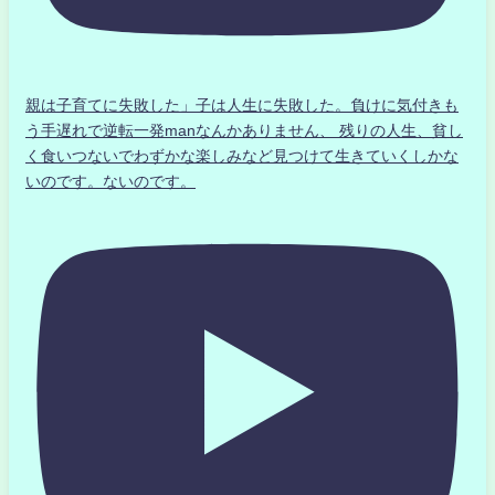
親は子育てに失敗した」子は人生に失敗した。負けに気付きも
う手遅れで逆転一発manなんかありません、 残りの人生、貧し
く食いつないでわずかな楽しみなど見つけて生きていくしかな
いのです。ないのです。