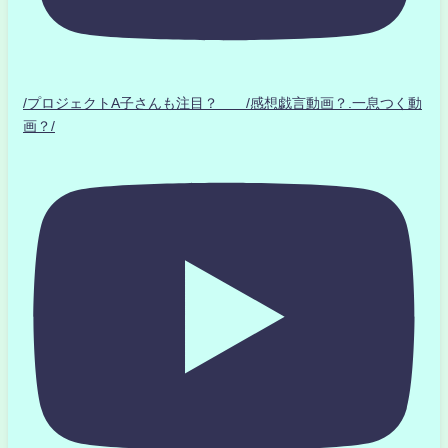
/プロジェクトA子さんも注目？ /感想戯言動画？.一息つく動
画？/