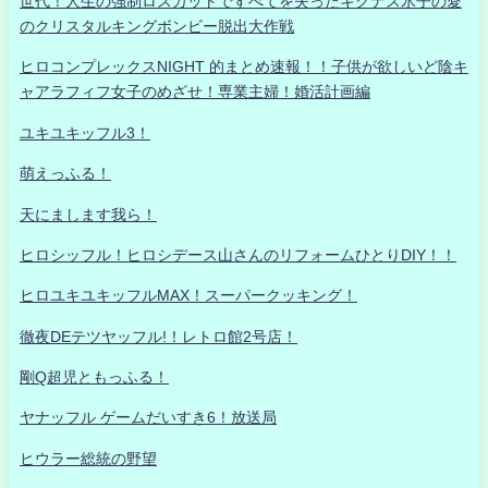
世代！人生の強制ロスカットですべてを失ったキグナス氷子の愛
のクリスタルキングボンビー脱出大作戦
ヒロコンプレックスNIGHT 的まとめ速報！！子供が欲しいど陰キ
ャアラフィフ女子のめざせ！専業主婦！婚活計画編
ユキユキッフル3！
萌えっふる！
天にまします我ら！
ヒロシッフル！ヒロシデース山さんのリフォームひとりDIY！！
ヒロユキユキッフルMAX！スーパークッキング！
徹夜DEテツヤッフル!！レトロ館2号店！
剛Q超児ともっふる！
ヤナッフル ゲームだいすき6！放送局
ヒウラー総統の野望