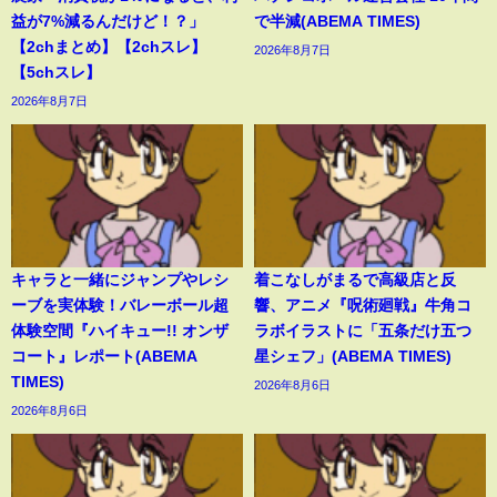
益が7%減るんだけど！？」
で半減(ABEMA TIMES)
【2chまとめ】【2chスレ】
2026年8月7日
【5chスレ】
2026年8月7日
キャラと一緒にジャンプやレシ
着こなしがまるで高級店と反
ーブを実体験！バレーボール超
響、アニメ『呪術廻戦』牛角コ
体験空間『ハイキュー!! オンザ
ラボイラストに「五条だけ五つ
コート』レポート(ABEMA
星シェフ」(ABEMA TIMES)
TIMES)
2026年8月6日
2026年8月6日