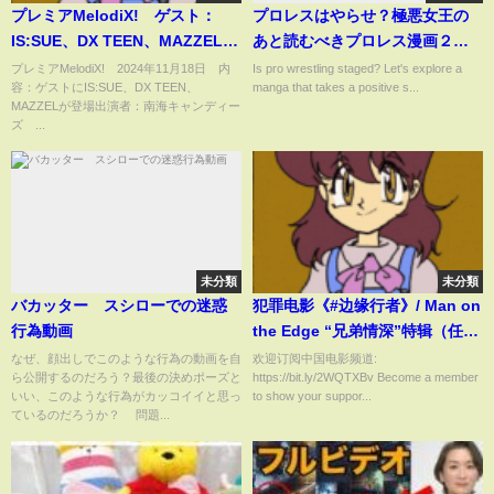
プレミアMelodiX! ゲスト：
プロレスはやらせ？極悪女王の
IS:SUE、DX TEEN、MAZZEL
あと読むべきプロレス漫画２編
11月18日
「燃える!!女子プロレス」「プロ
プレミアMelodiX! 2024年11月18日 内
Is pro wrestling staged? Let's explore a
容：ゲストにIS:SUE、DX TEEN、
manga that takes a positive s...
レススーパースター列伝」
MAZZELが登場出演者：南海キャンディー
ズ ...
未分類
未分類
バカッター スシローでの迷惑
犯罪电影《#边缘行者》/ Man on
行為動画
the Edge “兄弟情深”特辑（任贤
齐 / 任达华 / 方中信）【预告片先
なぜ、顔出しでこのような行為の動画を自
欢迎订阅中国电影频道:
ら公開するのだろう？最後の決めポーズと
https://bit.ly/2WQTXBv Become a member
知 | Official Movie Trailer】
いい、このような行為がカッコイイと思っ
to show your suppor...
ているのだろうか？ 問題...