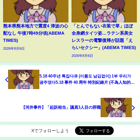
熊本県熊本地方で震度4 津波の心
「とんでもない衣装で草」ほぼ
配なし 午後7時49分頃(ABEMA
全身網タイツ姿…ラテン系美女
TIMES)
レスラーの電撃復帰が話題「え
らいセクシー」(ABEMA TIMES)
2026年8月6日
2026年8月6日
5.18 40주년 특집다큐 (이름도 남김없이) 1부 우리가
광주였다5.18 事件 40 周年 特別紀錄片 (不為人知的無
名英雄)第一部 (我們是光州)
【河井事件】「起訴相当」議員3人目の辞職
Xでフォローしよう