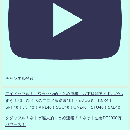
チャンネル登録
アイドッフル！ ワタクシ的まとめ速報 地下格闘アイドルだい
すき！23 ひうらのアニメ放送局101ちゃんねる BNK48 ！
SNH48！JKT48！MNL48！SGO48！GNZ48！STU48！SKE48
タダッフル！ネトゲ廃人的まとめ速報！！ネット乞食DE2000万
パワーズ！