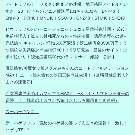
アイドッフル！ ワタクシ的まとめ速報 地下格闘アイドルだい
すき！23 ひうらのアニメ放送局101ちゃんねる BNK48 ！
SNH48！JKT48！MNL48！SGO48！GNZ48！STU48！SKE48
ヒウラッフルのハーニーフィニッシュゴミ屋敷補完計画 ＜必殺！
生前整理人！孤立し孤独死からの～特殊清掃・遺品整理への道F
完結編＞ キャッシング計1500万返済：厨二病借金3500万円！う
つ病統合失調症14年生HKT46！！9期研究生、最後のサイト！全
米が泣いた！認知症鬱病60代のラストサイト絶賛！公開中
魔法熟女/美魔女ッ娘メグみみちゃんのニートッフルステーション
MAX！ ニート仙人仙女の映画三昧老後生活！（無職孤独居老人的
まとめ速報Z)]
乙女系腐男子のオカマッフルMAX2- FX！オ・カマトレーダーの
逆襲！！ 極道のオカマたち編（おもしろ動画まとめ速報）
スーパーウンコ！
新・ハゲッフル！哀愁のハゲ男の髪ってるまとめ速報！！激しく
ハゲっTEL？