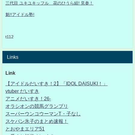
三代目 ユキユキッフル 花のひうら組! 見参！
魁!!アイドル塾!
t112
Links
Link
【アイドルだいすき！2】「IDOL DAISUKI！」
vtuber だいすき
アニメだいすき！26-
オラシオンの競馬グランプリ
スーパーウンコウーマンT・子なし
スケバン氷子のまとめ速報！
とおやまエリア51