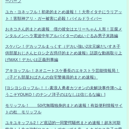
ーハーフ
ユカ・ヨネッフル！初老的まとめ速報！！大帝イタチにラリアッ
ト！害獣神アリ・ガー被害に必殺！パイルドライバー
おネコさん的まとめ速報 僕の彼女はエリーちゃん人形！豆腐メ
ンタルメンヘラ電波中年アルバイターのぬいぐるみ男子末路編
スケバン！デカッフルまっくす（デカい強い2次元嫁だいすき子
供部屋おじさんヒロシ之古惑仔的まとめ速報）話題な動画取り上
げMAX！デカいは正義刑事編
アキヨッフル-！ネオニートスケ番長のエキストラ芸能情報局！
（子ども部屋おばさんの自宅警備員的まとめ速報）
[ヨシヨシロッフル-！！-素浪人勇者カツオンの未解決事件簿へよ
うこそYOUKO！のナンノ洋子のはなしは信じるな編）]
モリッフル！ 50代無職独身的まとめ速報！有益便利情報サイ
トの杜 モリッフル
ユキユキッフル2！ど底辺的一同驚愕騒然まとめ速報！超氷河期