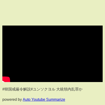
#韓国戒厳令解説#ユンソクヨル 大統領内乱罪か
powered by
Auto Youtube Summarize