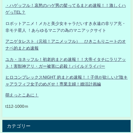
・ハゲッフル！哀愁のハゲ男の髪ってるまとめ速報！！激しくハ
ゲっTEL？
ロボットアニメ！メカと美少女キャラだいすき永遠の非リア充・
非モテ星人 ！あらゆるマニアの為のマニアックサイト
アニゲタレスト（元祖！アニメッフル） ひきこもりニートのオ
ナベ的まとめ速報
ユカ・ヨネッフル！初老的まとめ速報！！大帝イタチにラリアッ
ト！害獣神アリ・ガー被害に必殺！パイルドライバー
ヒロコンプレックスNIGHT 的まとめ速報！！子供が欲しいど陰キ
ャアラフィフ女子のめざせ！専業主婦！婚活計画編
萌えっとこあに！
t112-1000ｍ
カテゴリー