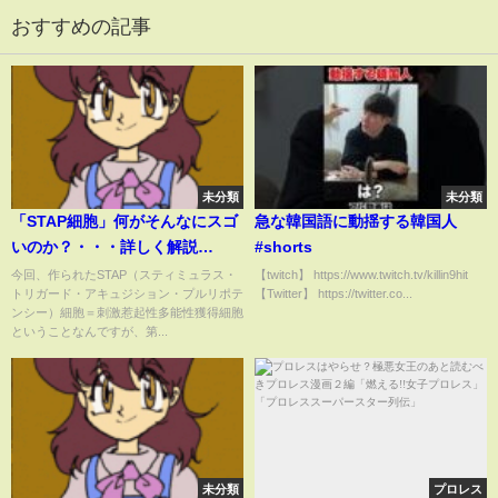
おすすめの記事
未分類
未分類
「STAP細胞」何がそんなにスゴ
急な韓国語に動揺する韓国人
いのか？・・・詳しく解説
#shorts
(14/01/30)
今回、作られたSTAP（スティミュラス・
【twitch】 https://www.twitch.tv/killin9hit
トリガード・アキュジション・プルリポテ
【Twitter】 https://twitter.co...
ンシー）細胞＝刺激惹起性多能性獲得細胞
ということなんですが、第...
未分類
プロレス