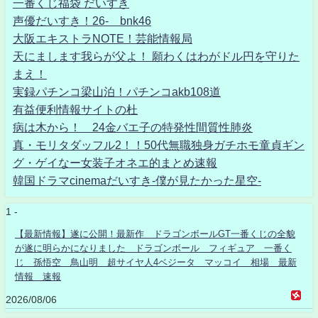
一番くじ福袋 だいすき
声優だいすき！26- bnk46
大阪エキストラNOTE！芸能情報局
天にまします我らが父よ！ 願わくはわがドル円を守りた
まえ！
実録パチンコ梁山泊！パチンコakb108道
有益便利情報サイトの杜
病は木から！ 24金バエ子の特発性間質性肺炎
真・モリタダッフル2！！50代無職独身ガチホモ童貞ギン
グ・ゲイなー女装子オネエ的まとめ速報
韓国ドラマcinemaだいすき-僕が見たかった星空-
1 -
【最新情報】遂に公開！最新作 ドラゴンボールGT一番くじの全貌
が遂に明らかになりました ドラゴンボール フィギュア 一番く
じ 孫悟空 鳥山明 超サイヤ人4ベジータ マッコイ 相場 最新
情報 速報
2026/08/06