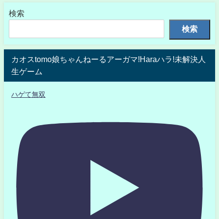
検索
検索
カオスtomo娘ちゃんねーるアーガマ!Haraハラ!未解決人
生ゲーム
ハゲて無双