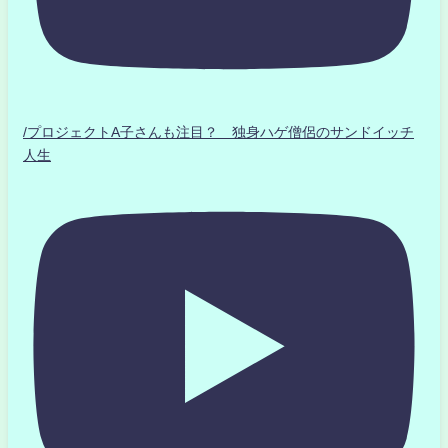
/プロジェクトA子さんも注目？ 独身ハゲ僧侶のサンドイッチ
人生