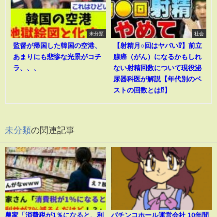
未分類
社会
監督が帰国した韓国の空港、
【射精月○回はヤバい⁉︎】前立
あまりにも悲惨な光景がコチ
腺癌（がん）になるかもしれ
ラ、、、
ない射精回数について現役泌
尿器科医が解説【年代別のベ
ストの回数とは⁉︎】
未分類
の関連記事
農家「消費税が1％になると、利
パチンコホール運営会社 10年間