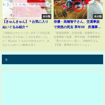
未分類
未分類
【きゅんきゅん】＊お気に入り
俳優・高橋智子さん、交通事故
ぬいぐるみ紹介＊
で突然の死去 享年39 所属事務
所「今も信じられず、受け入れ
ご視聴ありがとうございます♡/ 今回は私
『緊急取調室』出演俳優・高橋智子さん、
のお気に入りのぬいぐるみを紹介しまし
交通事故で急逝 享年39歳 所属事務所
がたい思いです」【高橋知子】
た！ 私はぬいぐるみが大好きなので、み
「受け入れがたい思い」 高橋智子さん
なさんもぜひこの動画を見て...
【写真：事務所公式サイトより...
s