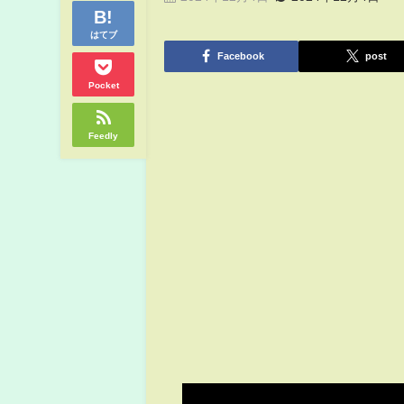
はてブ
Facebook
post
Pocket
Feedly