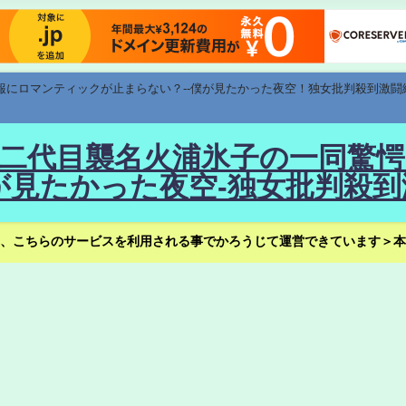
速報にロマンティックが止まらない？--僕が見たかった夜空！独女批判殺到激闘
！--二代目襲名火浦氷子の一同
見たかった夜空-独女批判殺到
、こちらのサービスを利用される事でかろうじて運営できています＞本