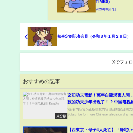
TIMES)
2026年8月7日
知事定例記者会見（令和３年１月２９日）
Xでフォ
おすすめの記事
玄幻功夫電影！萬年白龍渦害人間
技的功夫少年出現了！ ? 中国电视剧
KungFu
?所有内容皆为正版授权内容 感謝您的訂閱支
Subscribe for more Chinese television drama
未分類
【西東京・母子4人死亡】「帰宅い