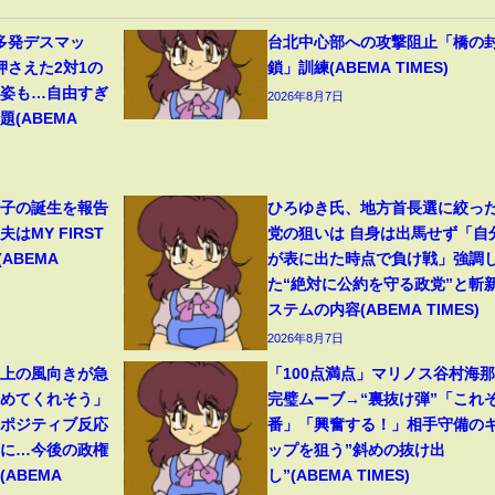
多発デスマッ
台北中心部への攻撃阻止「橋の
押さえた2対1の
鎖」訓練(ABEMA TIMES)
の姿も…自由すぎ
2026年8月7日
(ABEMA
1子の誕生を報告
ひろゆき氏、地方首長選に絞っ
はMY FIRST
党の狙いは 自身は出馬せず「自
(ABEMA
が表に出た時点で負け戦」強調
た“絶対に公約を守る政党”と斬
ステムの内容(ABEMA TIMES)
2026年8月7日
ト上の風向きが急
「100点満点」マリノス谷村海
始めてくれそう」
完璧ムーブ→“裏抜け弾”「これぞ
たポジティブ反応
番」「興奮する！」相手守備の
”に…今後の政権
ップを狙う”斜めの抜け出
ABEMA
し”(ABEMA TIMES)