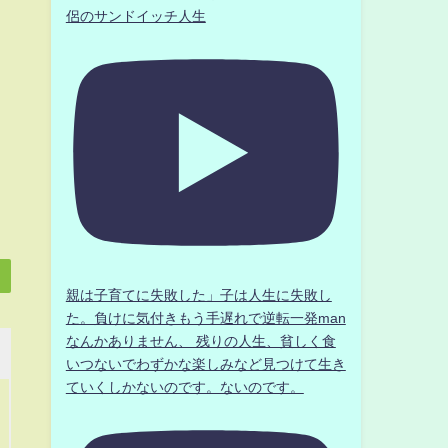
侶のサンドイッチ人生
親は子育てに失敗した」子は人生に失敗し
た。負けに気付きもう手遅れで逆転一発man
なんかありません、 残りの人生、貧しく食
いつないでわずかな楽しみなど見つけて生き
ていくしかないのです。ないのです。