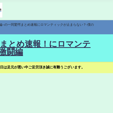
編--の一同驚愕まとめ速報にロマンティックが止まらない？-僕の
驚愕まとめ速報！にロマンテ
激闘編
日は足元が悪い中ご足労頂き誠に有難うございます。