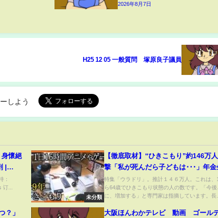
2026年8月7日
H25 12 05 一般質問 塚原良子議員
ローしよう
，身懷絕
【徹底取材】“ひきこもり”約146万
 |
撃「私が死んだら子どもは･･･」年金
26年ひきこもりの息子を支える母親
持：
特集「ウラドリ」。推計１４６万人。これは、1
s 订...
ら64歳でひきこもり状態の人の数です。「今後
年ひきこもりの男性が抜け出せたき
に、増加する」と専門家は指摘しています。長..
未分類
は･･･【#ウラドリ】
つ？」
大阪ほんわかテレビ 動画 ゴールデ