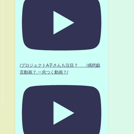
/プロジェクトA子さんも注目？ /感想戯
言動画？.一息つく動画？/