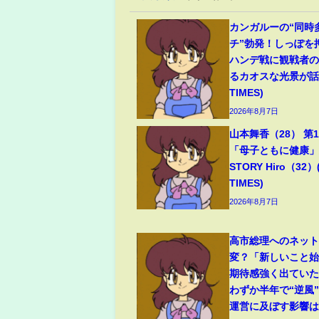
カンガルーの“同時
チ”勃発！しっぽを
ハンデ戦に観戦者
るカオスな光景が話題
TIMES)
2026年8月7日
山本舞香（28） 第
「母子ともに健康」夫
STORY Hiro（32）
TIMES)
2026年8月7日
高市総理へのネッ
変？「新しいこと
期待感強く出てい
わずか半年で“逆風
運営に及ぼす影響は(