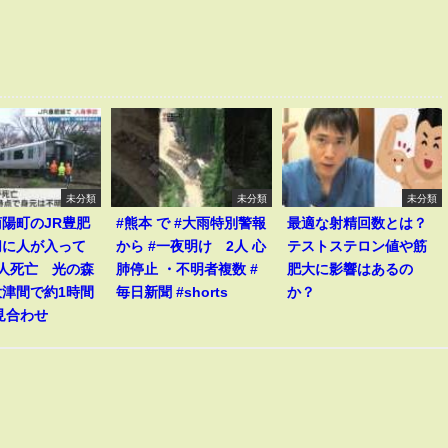
未分類
未分類
未分類
陽町のJR豊肥
#熊本 で #大雨特別警報
最適な射精回数とは？
切に人が入って
から #一夜明け 2人 心
テストステロン値や筋
1人死亡 光の森
肺停止 ・不明者複数 #
肥大に影響はあるの
大津間で約1時間
毎日新聞 #shorts
か？
見合わせ