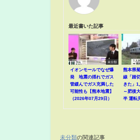
最近書いた記事
未分類
イオンモールでなぜ爆
熊本県菊
発 地震の揺れでガス
線「踏
管緩んでガス充満した
きた」
可能性も【熊本地震】
～肥後
（2026年07月29日）
半 運転
未分類
の関連記事