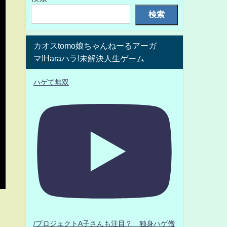
検索
カオスtomo娘ちゃんねーるアーガ
マ!Haraハラ!未解決人生ゲーム
ハゲて無双
/プロジェクトA子さんも注目？ 独身ハゲ僧