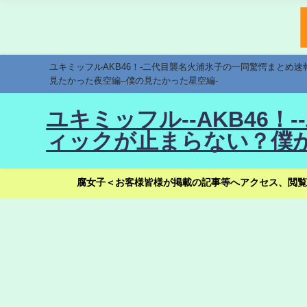
ユキミッフルAKB46！-二代目襲名火浦氷子の一同驚愕まとめ
見たかった夜空編--僕の見たかった星空編-
ユキミッフル--AKB46
ィックが止まらない？僕が
腐女子＜お客様皆様が掲載の記事等へアクセス、閲覧