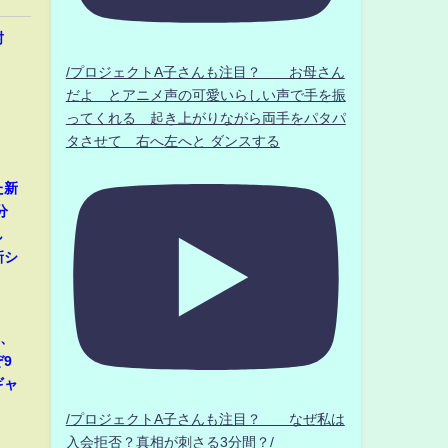
封
/プロジェクトA子さんも注目？ お母さん
だよ とアニメ声の可愛いらしい声で手を振
ってくれる 起き上がりながら両手をパタパ
タさせて 右へ左へと ダンスする
た新
分
し
新シ
那、
9
ギャ
/プロジェクトA子さんも注目？ なぜ私は
入会拒否？真相が刺さる3分間？/