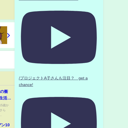
/プロジェクトA子さんも注目？ get a
chance!
人の衝
生活で
 計９
5歳か
さら
っかけ
.
ン10