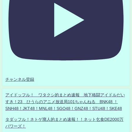
チャンネル登録
アイドッフル！ ワタクシ的まとめ速報 地下格闘アイドルだい
すき！23 ひうらのアニメ放送局101ちゃんねる BNK48 ！
SNH48！JKT48！MNL48！SGO48！GNZ48！STU48！SKE48
タダッフル！ネトゲ廃人的まとめ速報！！ネット乞食DE2000万
パワーズ！