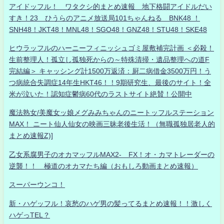
アイドッフル！ ワタクシ的まとめ速報 地下格闘アイドルだい
すき！23 ひうらのアニメ放送局101ちゃんねる BNK48 ！
SNH48！JKT48！MNL48！SGO48！GNZ48！STU48！SKE48
ヒウラッフルのハーニーフィニッシュゴミ屋敷補完計画 ＜必殺！
生前整理人！孤立し孤独死からの～特殊清掃・遺品整理への道F
完結編＞ キャッシング計1500万返済：厨二病借金3500万円！う
つ病統合失調症14年生HKT46！！9期研究生、最後のサイト！全
米が泣いた！認知症鬱病60代のラストサイト絶賛！公開中
魔法熟女/美魔女ッ娘メグみみちゃんのニートッフルステーション
MAX！ ニート仙人仙女の映画三昧老後生活！（無職孤独居老人的
まとめ速報Z)]
乙女系腐男子のオカマッフルMAX2- FX！オ・カマトレーダーの
逆襲！！ 極道のオカマたち編（おもしろ動画まとめ速報）
スーパーウンコ！
新・ハゲッフル！哀愁のハゲ男の髪ってるまとめ速報！！激しく
ハゲっTEL？