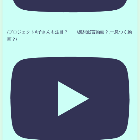
/プロジェクトA子さんも注目？ /感想戯言動画？.一息つく動
画？/