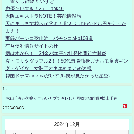
一番くじ福袋 だいすき
声優だいすき！26- bnk46
大阪エキストラNOTE！芸能情報局
天にまします我らが父よ！ 願わくはわがドル円を守りた
まえ！
実録パチンコ梁山泊！パチンコakb108道
有益便利情報サイトの杜
病は木から！ 24金バエ子の特発性間質性肺炎
真・モリタダッフル2！！50代無職独身ガチホモ童貞ギン
グ・ゲイなー女装子オネエ的まとめ速報
韓国ドラマcinemaだいすき-僕が見たかった星空-
1 -
松山千春が態度がデカいとブチギレした同郷大物俳優#松山千春
2026/08/06
2024年12月