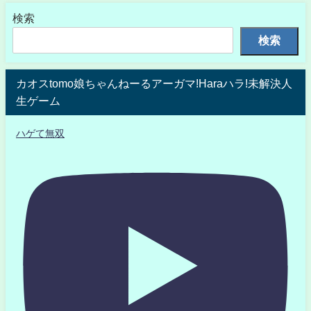
検索
検索
カオスtomo娘ちゃんねーるアーガマ!Haraハラ!未解決人
生ゲーム
ハゲて無双