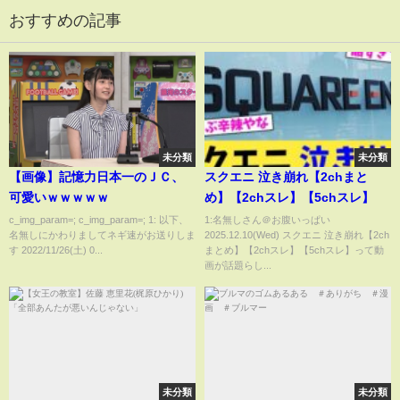
おすすめの記事
未分類
未分類
【画像】記憶力日本一のＪＣ、
スクエニ 泣き崩れ【2chまと
可愛いｗｗｗｗｗ
め】【2chスレ】【5chスレ】
c_img_param=; c_img_param=; 1: 以下、
1:名無しさん＠お腹いっぱい
名無しにかわりましてネギ速がお送りしま
2025.12.10(Wed) スクエニ 泣き崩れ【2ch
す 2022/11/26(土) 0...
まとめ】【2chスレ】【5chスレ】って動
画が話題らし...
未分類
未分類