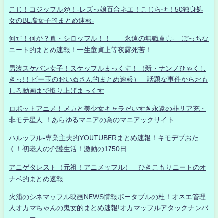
こじ！コジッフル@！-レズっ娘百合ネエ！こじらせ！50独身処
女のBL腐女子的まとめ速報-
何だ！何が？真・シロッフル！！ 永遠の無職童貞- ぼっちな
ニート的まとめ速報！一生童貞上等夜露死苦！
男装スケバン女子！スケッフルまっくす！（新・ナンノひゃくし
きっ!！ビー玉のおいぬさん的まとめ速報） 話題な事件からおも
しろ動画まで取り上げまっくす
ロボットアニメ！メカと美少女キャラだいすき永遠の非リア充・
非モテ星人 ！あらゆるマニアの為のマニアックサイト
ハルッフル-専業主夫的YOUTUBERまとめ速報！キモデブおた
く！初老人の介護生活！激動の1750日
アニゲタレスト（元祖！アニメッフル） ひきこもりニートのオ
ナベ的まとめ速報
火浦のシネマッフル映画NEWS情報ポータブルの杜！オネエ管理
人オカマちゃんの鬼女的まとめ速報!オカマッフルアタックナンバ