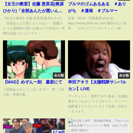
【女王の教室】佐藤 恵里花(梶原
ブルマのゴムあるある ＃あり
ひかり)「全部あんたが悪いんじ
がち ＃漫画 ＃ブルマー
ゃない」
【女王の教室】佐藤 恵里花(梶原ひかり)
音楽・BGM・写真素材 phot AC
「全部あんたが悪いんじゃない」 悪魔の
https://www.photo-ac.com/ 騒音のない世
ような鬼教師に戦いを挑んだ六年生の一年
界 「それいけワンダーランド」htt...
間の記録! テレビドラマ...
未分類
未分類
【MAD】めぞん一刻 墓前にて
串田アキラ【太陽戦隊サンバル
カン】LIVE
ご視聴ありがとうございます( *´艸｀) 挿
入歌：青春の影...
アーティスト：串田アキラ 曲名：太陽戦
隊サンバルカン ライブＤＶＤ：スーパー
戦隊魂２００６より ライブ会場：渋谷Ｏ
－ＥＡＳＴ...