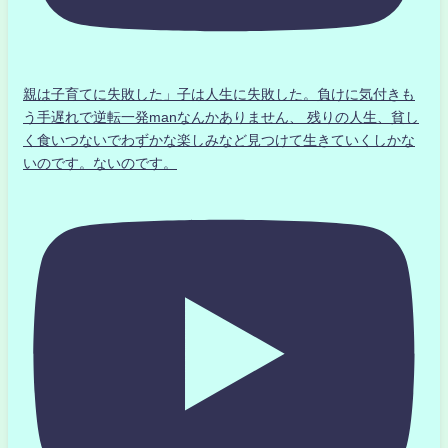
親は子育てに失敗した」子は人生に失敗した。負けに気付きも
う手遅れで逆転一発manなんかありません、 残りの人生、貧し
く食いつないでわずかな楽しみなど見つけて生きていくしかな
いのです。ないのです。