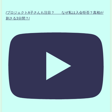
/プロジェクトA子さんも注目？ なぜ私は入会拒否？真相が
刺さる3分間？/