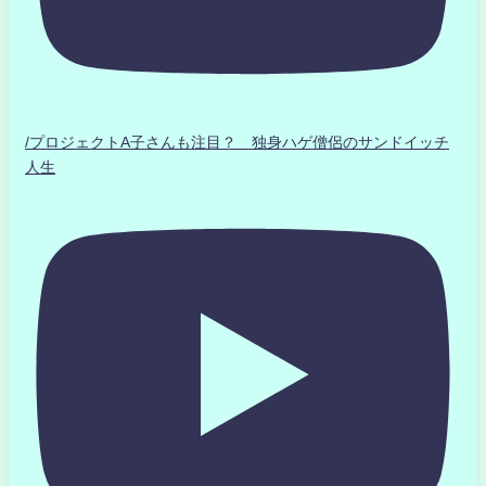
/プロジェクトA子さんも注目？ 独身ハゲ僧侶のサンドイッチ
人生