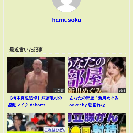
hamusoku
最近書いた記事
未分類
感想
【橋本真也追悼】武藤敬司の
あなたの部屋 / 新川めぐみ
感動マイク #shorts
cover by 朝霧れな