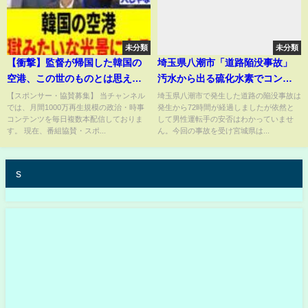
未分類
未分類
【衝撃】監督が帰国した韓国の
埼玉県八潮市「道路陥没事故」
空港、この世のものとは思えな
汚水から出る硫化水素でコンク
い光景がコチラ...
リート腐食 仙台でも同じ原因
【スポンサー・協賛募集】 当チャンネル
埼玉県八潮市で発生した道路の陥没事故は
では、月間1000万再生規模の政治・時事
発生から72時間が経過しましたが依然と
で陥没が
コンテンツを毎日複数本配信しておりま
して男性運転手の安否はわかっていませ
す。 現在、番組協賛・スポ...
ん。今回の事故を受け宮城県は...
s