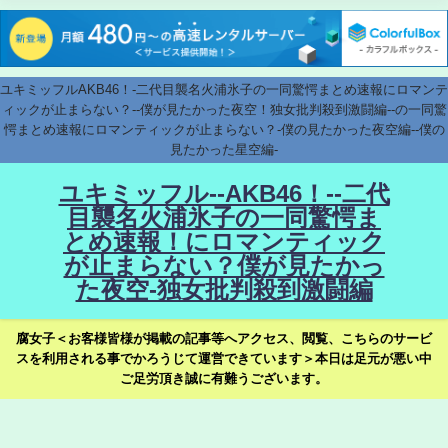
ユキミッフルAKB46！-二代目襲名火浦氷子の一同驚愕まとめ速報にロマンテ
ィックが止まらない？--僕が見たかった夜空！独女批判殺到激闘編--の一同驚
愕まとめ速報にロマンティックが止まらない？-僕の見たかった夜空編--僕の
見たかった星空編-
ユキミッフル--AKB46！--二代
目襲名火浦氷子の一同驚愕ま
とめ速報！にロマンティック
が止まらない？僕が見たかっ
た夜空-独女批判殺到激闘編
腐女子＜お客様皆様が掲載の記事等へアクセス、閲覧、こちらのサービ
スを利用される事でかろうじて運営できています＞本日は足元が悪い中
ご足労頂き誠に有難うございます。