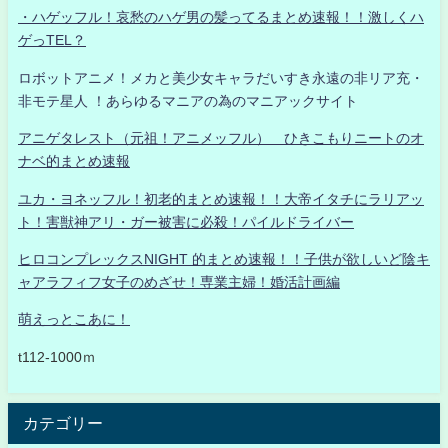
・ハゲッフル！哀愁のハゲ男の髪ってるまとめ速報！！激しくハ
ゲっTEL？
ロボットアニメ！メカと美少女キャラだいすき永遠の非リア充・
非モテ星人 ！あらゆるマニアの為のマニアックサイト
アニゲタレスト（元祖！アニメッフル） ひきこもりニートのオ
ナベ的まとめ速報
ユカ・ヨネッフル！初老的まとめ速報！！大帝イタチにラリアッ
ト！害獣神アリ・ガー被害に必殺！パイルドライバー
ヒロコンプレックスNIGHT 的まとめ速報！！子供が欲しいど陰キ
ャアラフィフ女子のめざせ！専業主婦！婚活計画編
萌えっとこあに！
t112-1000ｍ
カテゴリー