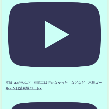
本日 兄が死んだ 葬式には行かなかった などなど 木曜ゴー
ルデン日浦劇場パート7