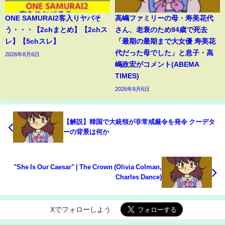
ONE SAMURAI2客入りヤバそ
高嶋ファミリーの母・寿美花代
う・・・【2chまとめ】【2chス
さん、老衰のため94歳で死去
レ】【5chスレ】
「最期の最期まで大女優 寿美花
代だった母でした」と息子・高
2026年8月6日
嶋政宏がコメント(ABEMA
TIMES)
2026年8月6日
【解説】韓国で大統領が非常戒厳令を発令 クーデタ
ーの背景は何か
"She Is Our Caesar" | The Crown (Olivia Colman,
Charles Dance)
Xでフォローしよう