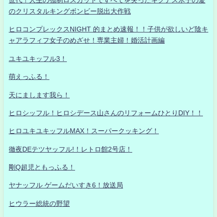
のクリスタルキングボンビー脱出大作戦
ヒロコンプレックスNIGHT 的まとめ速報！！子供が欲しいど陰キ
ャアラフィフ女子のめざせ！専業主婦！婚活計画編
ユキユキッフル3！
萌えっふる！
天にまします我ら！
ヒロシッフル！ヒロシデース山さんのリフォームひとりDIY！！
ヒロユキユキッフルMAX！スーパークッキング！
徹夜DEテツヤッフル!！レトロ館2号店！
剛Q超児ともっふる！
ヤナッフル ゲームだいすき6！放送局
ヒウラー総統の野望