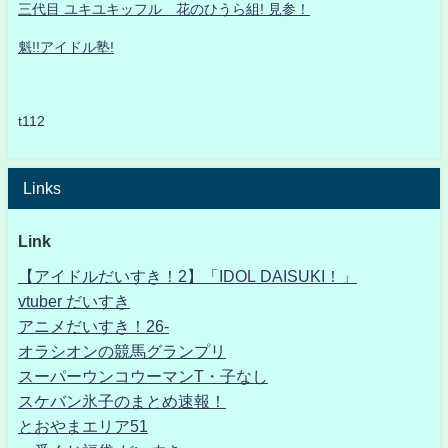
三代目 ユキユキッフル 花のひうら組! 見参！
魁!!アイドル塾!
t112
Links
Link
【アイドルだいすき！2】「IDOL DAISUKI！」
vtuber だいすき
アニメだいすき！26-
オラシオンの競馬グランプリ
スーパーウンコウーマンT・子なし
スケバン氷子のまとめ速報！
とおやまエリア51