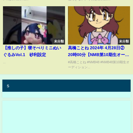
エナ
未分類
未分類
【推しの子】寝そべりミニぬい
高橋ことね 2024年 4月28日②
ぐるみVol.1 砂利設定
20時00分【NMB第10期生オーデ
ィション エントリーナンバー12
...
#高橋ことね #NMB48 #NMB48第10期生オ
ーディション...
番】
s