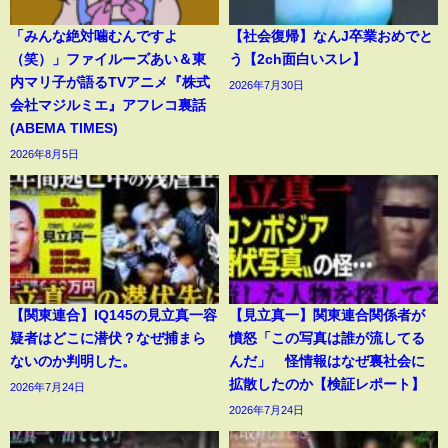
「みんな絶対噛むんですよ
【社会復帰】なんJ卒業おめでと
（笑）」ファイルーズあい＆東
う【2ch面白いスレ】
内マリ子が語るTVアニメ『株式
2026年7月30日
会社マジルミエ』アフレコ裏話
(ABEMA TIMES)
2026年8月5日
【関東連合】IQ145の見立真一容
【見立真一】関東連合関係者が
疑者はどこに潜伏？なぜ捕まら
憤怒「この写真は誰が流してる
ないのか判明した。
んだ」 怪情報はなぜ裏社会に
拡散したのか【検証レポート】
2026年7月24日
2026年7月24日