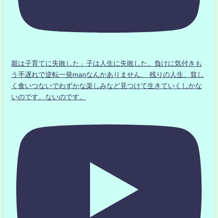
親は子育てに失敗した」子は人生に失敗した。負けに気付きも
う手遅れで逆転一発manなんかありません、 残りの人生、貧し
く食いつないでわずかな楽しみなど見つけて生きていくしかな
いのです。ないのです。