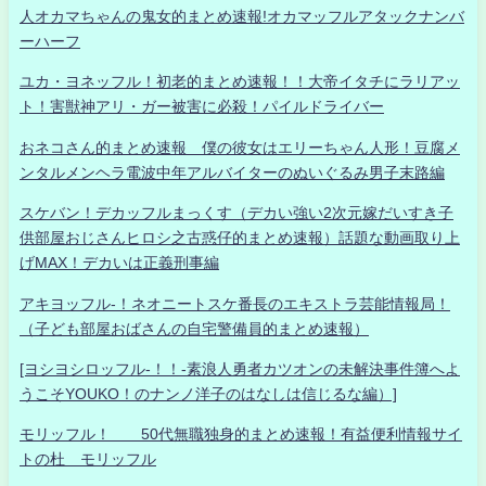
人オカマちゃんの鬼女的まとめ速報!オカマッフルアタックナンバ
ーハーフ
ユカ・ヨネッフル！初老的まとめ速報！！大帝イタチにラリアッ
ト！害獣神アリ・ガー被害に必殺！パイルドライバー
おネコさん的まとめ速報 僕の彼女はエリーちゃん人形！豆腐メ
ンタルメンヘラ電波中年アルバイターのぬいぐるみ男子末路編
スケバン！デカッフルまっくす（デカい強い2次元嫁だいすき子
供部屋おじさんヒロシ之古惑仔的まとめ速報）話題な動画取り上
げMAX！デカいは正義刑事編
アキヨッフル-！ネオニートスケ番長のエキストラ芸能情報局！
（子ども部屋おばさんの自宅警備員的まとめ速報）
[ヨシヨシロッフル-！！-素浪人勇者カツオンの未解決事件簿へよ
うこそYOUKO！のナンノ洋子のはなしは信じるな編）]
モリッフル！ 50代無職独身的まとめ速報！有益便利情報サイ
トの杜 モリッフル