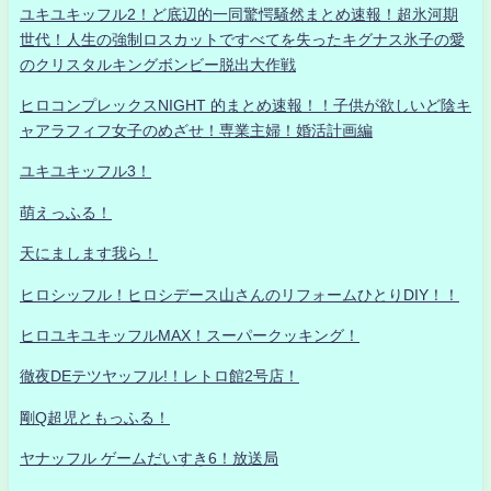
ユキユキッフル2！ど底辺的一同驚愕騒然まとめ速報！超氷河期
世代！人生の強制ロスカットですべてを失ったキグナス氷子の愛
のクリスタルキングボンビー脱出大作戦
ヒロコンプレックスNIGHT 的まとめ速報！！子供が欲しいど陰キ
ャアラフィフ女子のめざせ！専業主婦！婚活計画編
ユキユキッフル3！
萌えっふる！
天にまします我ら！
ヒロシッフル！ヒロシデース山さんのリフォームひとりDIY！！
ヒロユキユキッフルMAX！スーパークッキング！
徹夜DEテツヤッフル!！レトロ館2号店！
剛Q超児ともっふる！
ヤナッフル ゲームだいすき6！放送局