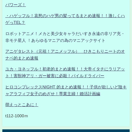
パワーズ！
・ハゲッフル！哀愁のハゲ男の髪ってるまとめ速報！！激しくハ
ゲっTEL？
ロボットアニメ！メカと美少女キャラだいすき永遠の非リア充・
非モテ星人 ！あらゆるマニアの為のマニアックサイト
アニゲタレスト（元祖！アニメッフル） ひきこもりニートのオ
ナベ的まとめ速報
ユカ・ヨネッフル！初老的まとめ速報！！大帝イタチにラリアッ
ト！害獣神アリ・ガー被害に必殺！パイルドライバー
ヒロコンプレックスNIGHT 的まとめ速報！！子供が欲しいど陰キ
ャアラフィフ女子のめざせ！専業主婦！婚活計画編
萌えっとこあに！
t112-1000ｍ