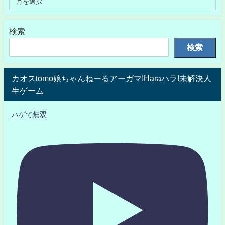
検索
検索
カオスtomo娘ちゃんねーるアーガマ!Haraハラ!未解決人
生ゲーム
ハゲて無双