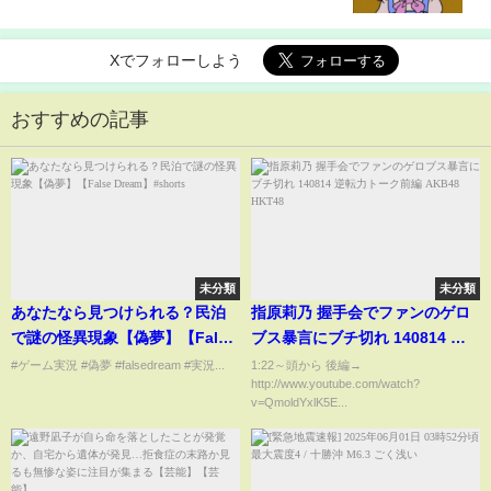
Xでフォローしよう
おすすめの記事
未分類
未分類
あなたなら見つけられる？民泊
指原莉乃 握手会でファンのゲロ
で謎の怪異現象【偽夢】【False
ブス暴言にブチ切れ 140814 逆
Dream】#shorts
転力トーク前編 AKB48 HKT48
#ゲーム実況 #偽夢 #falsedream #実況...
1:22～頭から 後編→
http://www.youtube.com/watch?
v=QmoldYxlK5E...