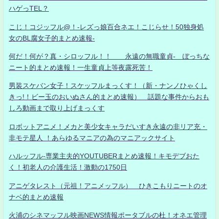
ハゲっTEL？
こじ！コジッフル@！-レズっ娘百合ネエ！こじらせ！50独身処
女のBL腐女子的まとめ速報-
何だ！何が？真・シロッフル！！ 永遠の無職童貞- ぼっちな
ニート的まとめ速報！一生童貞上等夜露死苦！
男装スケバン女子！スケッフルまっくす！（新・ナンノひゃくし
きっ!！ビー玉のおいぬさん的まとめ速報） 話題な事件からおも
しろ動画まで取り上げまっくす
ロボットアニメ！メカと美少女キャラだいすき永遠の非リア充・
非モテ星人 ！あらゆるマニアの為のマニアックサイト
ハルッフル-専業主夫的YOUTUBERまとめ速報！キモデブおた
く！初老人の介護生活！激動の1750日
アニゲタレスト（元祖！アニメッフル） ひきこもりニートのオ
ナベ的まとめ速報
火浦のシネマッフル映画NEWS情報ポータブルの杜！オネエ管理