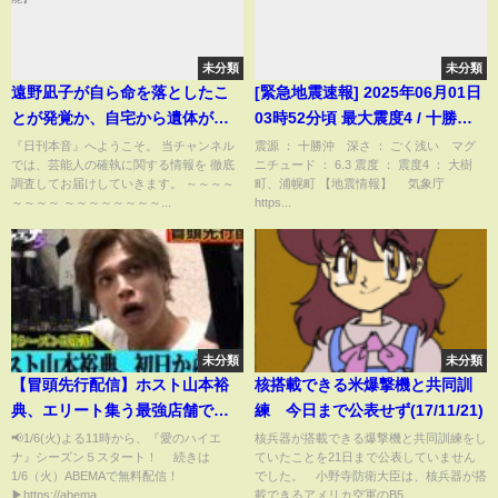
未分類
未分類
遠野凪子が自ら命を落としたこ
[緊急地震速報] 2025年06月01日
とが発覚か、自宅から遺体が発
03時52分頃 最大震度4 / 十勝沖
見…拒食症の末路か見るも無惨
M6.3 ごく浅い
『日刊本音』へようこそ。 当チャンネル
震源 ： 十勝沖 深さ ： ごく浅い マグ
では、芸能人の確執に関する情報を 徹底
ニチュード ： 6.3 震度 ： 震度4 ： 大樹
な姿に注目が集まる【芸能】
調査してお届けしていきます。 ～～～～
町、浦幌町 【地震情報】 気象庁
【芸能】
～～～～ ～～～～～～～～...
https...
未分類
未分類
【冒頭先行配信】ホスト山本裕
核搭載できる米爆撃機と共同訓
典、エリート集う最強店舗で軍
練 今日まで公表せず(17/11/21)
神も敵わなかったカリスマホス
📢1/6(火)よる11時から、『愛のハイエ
核兵器が搭載できる爆撃機と共同訓練をし
ナ』シーズン５スタート！ 続きは
ていたことを21日まで公表していません
トと対峙―【🚨 1/6(火)からシー
1/6（火）ABEMAで無料配信！
でした。 小野寺防衛大臣は、核兵器が搭
ズン５スタート！】｜#愛のハイ
▶https://abema...
載できるアメリカ空軍のB5...