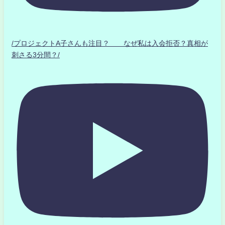
/プロジェクトA子さんも注目？ なぜ私は入会拒否？真相が
刺さる3分間？/