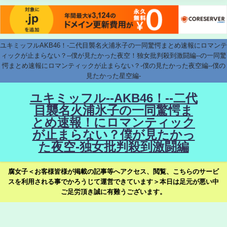
ユキミッフルAKB46！-二代目襲名火浦氷子の一同驚愕まとめ速報にロマンテ
ィックが止まらない？--僕が見たかった夜空！独女批判殺到激闘編--の一同驚
愕まとめ速報にロマンティックが止まらない？-僕の見たかった夜空編--僕の
見たかった星空編-
ユキミッフル--AKB46！--二代
目襲名火浦氷子の一同驚愕ま
とめ速報！にロマンティック
が止まらない？僕が見たかっ
た夜空-独女批判殺到激闘編
腐女子＜お客様皆様が掲載の記事等へアクセス、閲覧、こちらのサービ
スを利用される事でかろうじて運営できています＞本日は足元が悪い中
ご足労頂き誠に有難うございます。