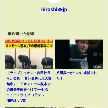
hiroshi39jp
最近書いた記事
未分類
未分類
【ライブ】イオン・吉田社長
八田與一がついに逮捕され
らが会見 「尊い命失われ大変
た！
無念」 イオンモール熊本で
の爆発事故をうけて──社会
ニュースライブ （日テレ
NEWS LIVE）