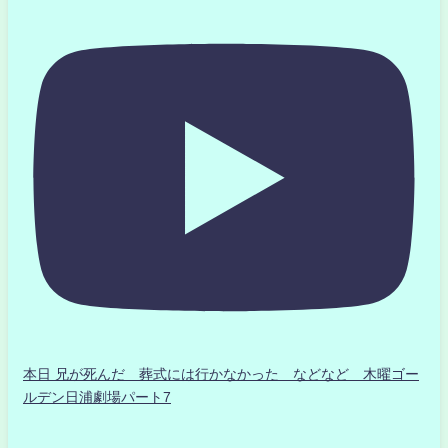
本日 兄が死んだ 葬式には行かなかった などなど 木曜ゴー
ルデン日浦劇場パート7