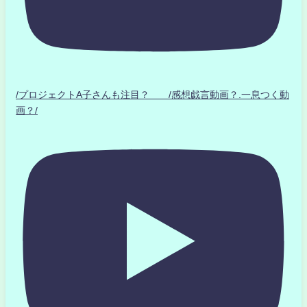
/プロジェクトA子さんも注目？ /感想戯言動画？.一息つく動
画？/