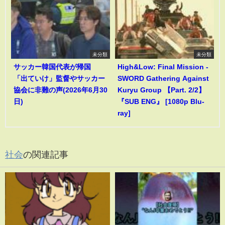
未分類
未分類
サッカー韓国代表が帰国
High&Low: Final Mission -
「出ていけ」監督やサッカー
SWORD Gathering Against
協会に非難の声(2026年6月30
Kuryu Group 【Part. 2/2】
日)
『SUB ENG』 [1080p Blu-
ray]
社会
の関連記事