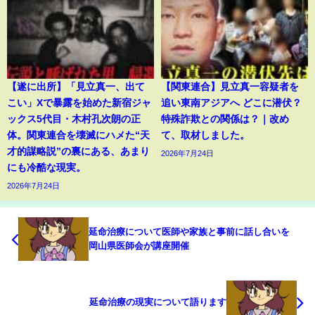
【遂に出所】「見立真一、出て
【関東連合】見立真一容疑者を
こい」Xで暴露を始めた新宿ジャ
追い東南アジアへ どこに潜伏？
ックス5代目・木村孔次朗の正
特殊詐欺との関係は？｜改め
体。関東連合を壊滅にハメた“天
て、取材しました。
才的謀略説”の裏にある、あまり
2026年7月24日
にも冷酷な現実。
2026年7月24日
延命治療について医師や家族と事前に話し合いを
岡山県医師会が講座開催
延命治療の現実について語ります