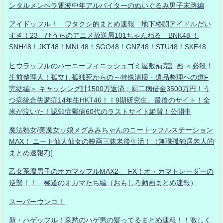
ンタルメンヘラ電波中年アルバイターのぬいぐるみ男子末路編
アイドッフル！ ワタクシ的まとめ速報 地下格闘アイドルだい
すき！23 ひうらのアニメ放送局101ちゃんねる BNK48 ！
SNH48！JKT48！MNL48！SGO48！GNZ48！STU48！SKE48
ヒウラッフルのハーニーフィニッシュゴミ屋敷補完計画 ＜必殺！
生前整理人！孤立し孤独死からの～特殊清掃・遺品整理への道F
完結編＞ キャッシング計1500万返済：厨二病借金3500万円！う
つ病統合失調症14年生HKT46！！9期研究生、最後のサイト！全
米が泣いた！認知症鬱病60代のラストサイト絶賛！公開中
魔法熟女/美魔女ッ娘メグみみちゃんのニートッフルステーション
MAX！ ニート仙人仙女の映画三昧老後生活！（無職孤独居老人的
まとめ速報Z)]
乙女系腐男子のオカマッフルMAX2- FX！オ・カマトレーダーの
逆襲！！ 極道のオカマたち編（おもしろ動画まとめ速報）
スーパーウンコ！
新・ハゲッフル！哀愁のハゲ男の髪ってるまとめ速報！！激しく