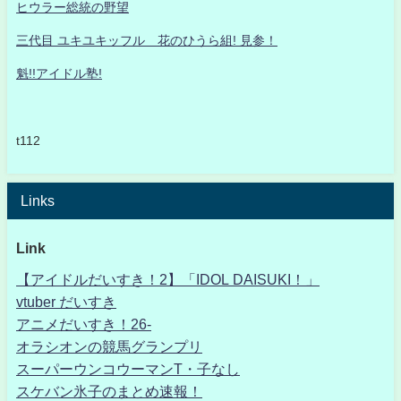
ヒウラー総統の野望
三代目 ユキユキッフル 花のひうら組! 見参！
魁!!アイドル塾!
t112
Links
Link
【アイドルだいすき！2】「IDOL DAISUKI！」
vtuber だいすき
アニメだいすき！26-
オラシオンの競馬グランプリ
スーパーウンコウーマンT・子なし
スケバン氷子のまとめ速報！