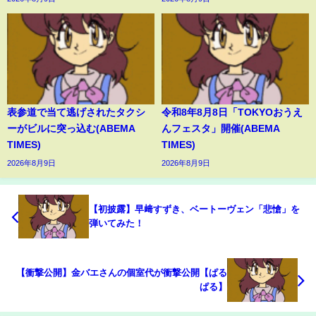
表参道で当て逃げされたタクシ
令和8年8月8日「TOKYOおうえ
ーがビルに突っ込む(ABEMA
んフェスタ」開催(ABEMA
TIMES)
TIMES)
2026年8月9日
2026年8月9日
【初披露】早﨑すずき、ベートーヴェン「悲愴」を
弾いてみた！
【衝撃公開】金バエさんの個室代が衝撃公開【ぱる
ぱる】