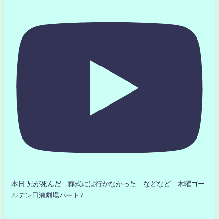
本日 兄が死んだ 葬式には行かなかった などなど 木曜ゴー
ルデン日浦劇場パート7