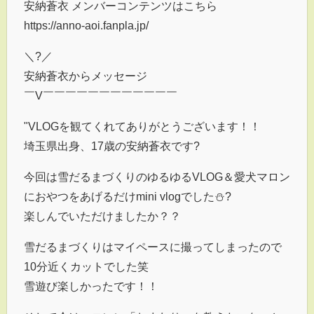
安納蒼衣 メンバーコンテンツはこちら
https://anno-aoi.fanpla.jp/
＼?／
安納蒼衣からメッセージ
￣V￣￣￣￣￣￣￣￣￣￣￣￣
"VLOGを観てくれてありがとうございます！！
埼玉県出身、17歳の安納蒼衣です?
今回は雪だるまづくりのゆるゆるVLOG＆愛犬マロン
におやつをあげるだけmini vlogでした⛄️?
楽しんでいただけましたか？？
雪だるまづくりはマイペースに撮ってしまったので
10分近くカットでした笑
雪遊び楽しかったです！！