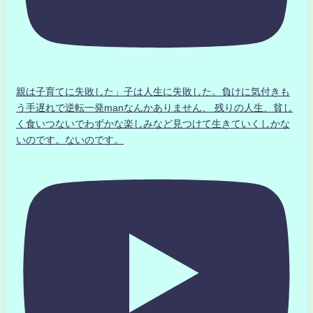
親は子育てに失敗した」子は人生に失敗した。負けに気付きも
う手遅れで逆転一発manなんかありません、 残りの人生、貧し
く食いつないでわずかな楽しみなど見つけて生きていくしかな
いのです。ないのです。