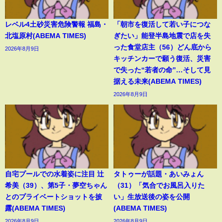
レベル4土砂災害危険警報 福島・
「朝市を復活して若い子につな
北塩原村(ABEMA TIMES)
ぎたい」能登半島地震で店を失
った食堂店主（56）どん底から
2026年8月9日
キッチンカーで願う復活、災害
で失った“若者の命”…そして見
据える未来(ABEMA TIMES)
2026年8月9日
自宅プールでの水着姿に注目 辻
タトゥーが話題・あいみょん
希美（39）、第5子・夢空ちゃん
（31）「気合でお風呂入りた
とのプライベートショットを披
い」生放送後の姿を公開
露(ABEMA TIMES)
(ABEMA TIMES)
2026年8月9日
2026年8月9日