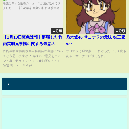
未分類
未分類
【1月19日緊急速報】辞職した竹
乃木坂46 サヨナラの意味 御三家
内英明元県議に関する最悪のニ
ver
ュースが飛び込んできまし
竹内英明元議員や百条委員会の実態につい
サヨナラは通過点、これからだって何度も
てどう思いますか？ 皆様のご意見をコメ
ある。サヨナラに強くなれ。...
た…。【立花孝志 斎藤知事 百条
ント欄で教えてください ◆動画のもくじ
委員会】
0:00 石井としろうが...
s