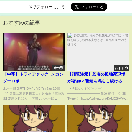
Xでフォローしよう
おすすめの記事
未分類
おすすめ
【中字】トライアタック! メカン
【閲覧注意】若者の孤独死現場
ダーロボ
が増加!? 警鐘を鳴らし続ける実
態とは【遺品整理士／特殊清
水木一郎 BIRTHDAY LIVE 7th Jan 2000
*▼今回のナビゲーター*
『合身战队麦康达机器人』片头曲「三重攻
—————————— 亀澤 範行 X（旧
掃】
击! 麦康达机器人」 演唱：水木一郎...
Twitter） https://twitter.com/KAMESAWA...