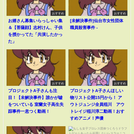
おすすめ
おすすめ
お婿さん募集いらっしゃい集
[未解決事件]仙台市女性団体
＆【菩薩顔】志村けん、子供
職員殺害事件 -
を授かってた「共演したかっ
た」
おすすめ
おすすめ
プロジェクトA子さんも注
プロジェクトA子さんほしい
目！【未解決事件】誰かが嘘
物リスト公開15円から！ ア
をついている 室蘭女子高生失
ウトジュンジ全員稲川 アウ
踪事件一息つく動画！
トレイジ稲川淳二動画！おす
すめアニメ！声優