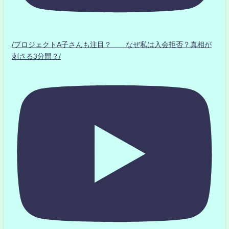
/プロジェクトA子さんも注目？ なぜ私は入会拒否？真相が
刺さる3分間？/