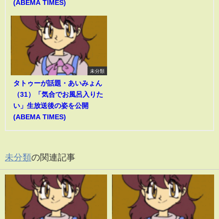
(ABEMA TIMES)
未分類
タトゥーが話題・あいみょん
（31）「気合でお風呂入りた
い」生放送後の姿を公開
(ABEMA TIMES)
未分類
の関連記事