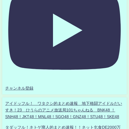
チャンネル登録
アイドッフル！ ワタクシ的まとめ速報 地下格闘アイドルだい
すき！23 ひうらのアニメ放送局101ちゃんねる BNK48 ！
SNH48！JKT48！MNL48！SGO48！GNZ48！STU48！SKE48
タダッフル！ネトゲ廃人的まとめ速報！！ネット乞食DE2000万