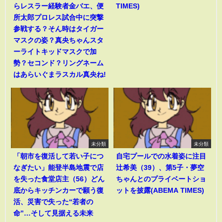
らレスラー経験者金バエ、便
TIMES)
所太郎プロレス試合中に突撃
参戦する？そん時はタイガー
マスクの姿？真央ちゃんスタ
ーライトキッドマスクで加
勢？セコンド？リングネーム
はあらいぐまラスカル真央ね!
未分類
未分類
「朝市を復活して若い子につ
自宅プールでの水着姿に注目
なぎたい」能登半島地震で店
辻希美（39）、第5子・夢空
を失った食堂店主（56）どん
ちゃんとのプライベートショ
底からキッチンカーで願う復
ットを披露(ABEMA TIMES)
活、災害で失った“若者の
命”…そして見据える未来