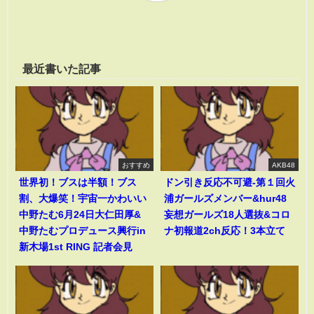
最近書いた記事
おすすめ
AKB48
世界初！ブスは半額！ブス
ドン引き反応不可避-第１回火
割、大爆笑！宇宙一かわいい
浦ガールズメンバー&hur48
中野たむ6月24日大仁田厚&
妄想ガールズ18人選抜&コロ
中野たむプロデュース興行in
ナ初報道2ch反応！3本立て
新木場1st RING 記者会見