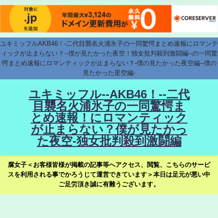
ユキミッフルAKB46！-二代目襲名火浦氷子の一同驚愕まとめ速報にロマンテ
ィックが止まらない？--僕が見たかった夜空！独女批判殺到激闘編--の一同驚
愕まとめ速報にロマンティックが止まらない？-僕の見たかった夜空編--僕の
見たかった星空編-
ユキミッフル--AKB46！--二代
目襲名火浦氷子の一同驚愕ま
とめ速報！にロマンティック
が止まらない？僕が見たかっ
た夜空-独女批判殺到激闘編
腐女子＜お客様皆様が掲載の記事等へアクセス、閲覧、こちらのサービ
スを利用される事でかろうじて運営できています＞本日は足元が悪い中
ご足労頂き誠に有難うございます。