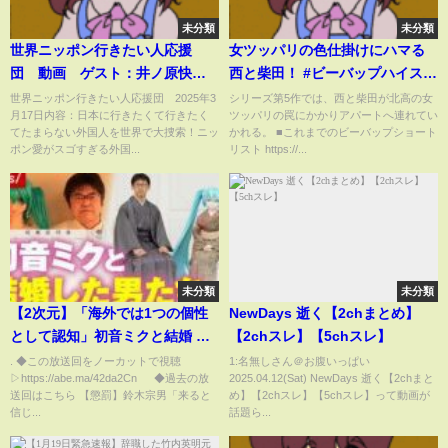
未分類
未分類
世界ニッポン行きたい人応援
女ツッパリの色仕掛けにハマる
団 動画 ゲスト：井ノ原快
西と柴田！ #ビーバップハイスク
彦 3月17日
ール #西 #柴田 #ショート
世界ニッポン行きたい人応援団 2025年3
シリーズ第5作では、西と柴田が北高の女
月17日内容：日本に行きたくて行きたく
ツッパリの罠にかかりアパートへ連れてい
てたまらない外国人を世界で大捜索！ニッ
かれる。 ■これまでのビーバップショート
ポン愛がスゴすぎる外国...
リスト https://...
未分類
未分類
【2次元】「海外では1つの個性
NewDays 逝く【2chまとめ】
として認知」初音ミクと結婚 夫
【2chスレ】【5chスレ】
婦生活に密着【フィクトセクシ
. ◆この放送回をノーカットで視聴
1:名無しさん＠お腹いっぱい
▷https://abe.ma/42da2Cn ◆過去の放
2025.04.12(Sat) NewDays 逝く【2chまと
ャル】｜ABEMA的ニュースショ
送回はこちら 【懲罰】鈴木宗男「来ると
め】【2chスレ】【5chスレ】って動画が
ー
信じ...
話題ら...