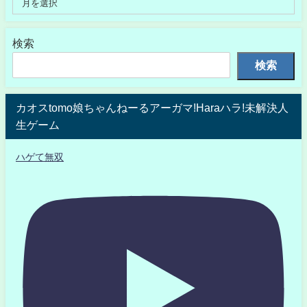
検索
検索
カオスtomo娘ちゃんねーるアーガマ!Haraハラ!未解決人
生ゲーム
ハゲて無双