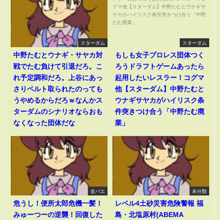
スターダム
スターダム
中野たむとウナギ・サヤカ対
もしも女子プロレス団体つく
戦でたむ負けて引退だろ。こ
ろうドラフトゲームあったら
れ予定調和だろ。上谷にあっ
起用したいレスラー！コグマ
さりベルト取られたのっても
他【スターダム】中野たむと
うやめるからだろｗなんかス
ウナギサヤカがハイリスク条
ターダムのシナリオならおも
件突きつけ合う「中野たむ廃
なくなった団体だな
業」
金バエ
未分類
危うし！便所太郎危機一髪！
レベル4土砂災害危険警報 福
みゅーつーの逆襲！回復した
島・北塩原村(ABEMA