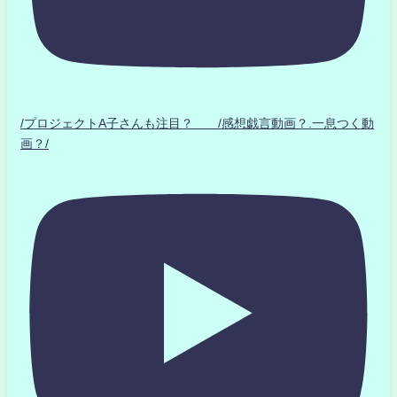
/プロジェクトA子さんも注目？ /感想戯言動画？.一息つく動
画？/