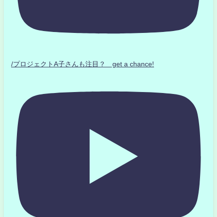
/プロジェクトA子さんも注目？ get a chance!