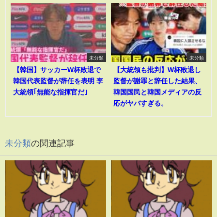
未分類
未分類
【韓国】サッカーW杯敗退で
【大統領も批判】W杯敗退し
韓国代表監督が辞任を表明 李
監督が謝罪と辞任した結果、
大統領｢無能な指揮官だ｣
韓国国民と韓国メディアの反
応がヤバすぎる。
未分類
の関連記事