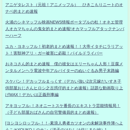
アニゲタレスト（元祖！アニメッフル） ひきこもりニートのオ
ナベ的まとめ速報
火浦のシネマッフル映画NEWS情報ポータブルの杜！オネエ管理
人オカマちゃんの鬼女的まとめ速報!オカマッフルアタックナンバ
ーハーフ
ユカ・ヨネッフル！初老的まとめ速報！！大帝イタチにラリアッ
ト！害獣神アリ・ガー被害に必殺！パイルドライバー
おネコさん的まとめ速報 僕の彼女はエリーちゃん人形！豆腐メ
ンタルメンヘラ電波中年アルバイターのぬいぐるみ男子末路編
スケバン！デカッフルまっくす（デカい強い2次元嫁だいすき子
供部屋おじさんヒロシ之古惑仔的まとめ速報）話題な動画取り上
げMAX！デカいは正義刑事編
アキヨッフル-！ネオニートスケ番長のエキストラ芸能情報局！
（子ども部屋おばさんの自宅警備員的まとめ速報）
[ヨシヨシロッフル-！！-素浪人勇者カツオンの未解決事件簿へよ
うこそYOUKO！のナンノ洋子のはなしは信じるな編）]