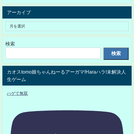
アーカイブ
検索
検索
カオスtomo娘ちゃんねーるアーガマ!Haraハラ!未解決人
生ゲーム
ハゲて無双