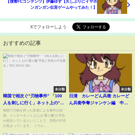
【僕青FCコンテンツ】伊藤ゆず【久しぶりにイヤホ
ンガンガン伝言ゲームやってみた！】
Xでフォローしよう
おすすめの記事
未分類
未分類
韓国で相次ぐ“刃物事件” 「100
日清 カレーどん兵衛 カレーど
人を刺しに行く」ネット上の“通
ん兵衛争奪ジャンケン編 中居
り魔”予告に市民の不安募る｜
正広 (2010年)
韓国で刃物を持った若者による事件が続
...
発。インターネット上には“通り魔”の予告
TBS NEWS DIG
が相次いでいるということで、市民の不安
が高まっています。 ソウル...