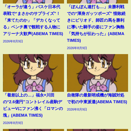
「オーラが違う」バスケ日本代
「ぽんぽん連打も…」未勝利戦
表戦で“まさかのサプライズ”！
での“渾身ガッツポーズ” 惜敗続
「来てたのか」「デカくなって
きにピリオド、師匠の馬を勝利
る」ベンチ裏で観戦する人物に
に導いた騎手の姿にファン胸熱
アリーナ大歓声(ABEMA TIMES)
「気持ちが伝わった」(ABEMA
TIMES)
2026年8月9日
2026年8月9日
「着差以上の…」福永×川田
自衛隊の最新哨戒機が海賊対処
の“2.6億円”コントレイル産駒デ
で初の中東派遣(ABEMA TIMES)
ビューVにファン沸く「ロマンの
2026年8月9日
塊」(ABEMA TIMES)
2026年8月9日