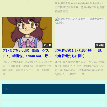
画 #沙雕动漫 #动漫 #动画 #漫画 #小说 我
年09月11日18時00分
能看到任何事件的成功率！#沙雕
们严格遵守版权法规，尊重和保护所有创作
轻漫 #SDQM
者的劳动成...
未分類
未分類
プレミアMelodiX 動画 ゲス
北朝鮮が恋しいと思う時――脱
ト：川崎鷹也、edhiii boi、野田
北者若者たちに聞く
愛実 4月8日
プレミアMelodiX! 2024年4月8日内容：ゲ
外から最も隔絶された国の一つである北朝
ストに川崎鷹也、edhiii boi、野田愛実が登
鮮から脱出した人々は、北朝鮮が恋しいと
場出演者：南海キャンディーズ 川崎鷹
思う時はあるのか。脱北者の若者4人に話
也...
を聞いた。 BBCニュース...
s