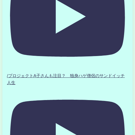
/プロジェクトA子さんも注目？ 独身ハゲ僧侶のサンドイッチ
人生