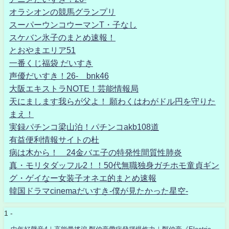
オラシオンの競馬グランプリ
スーパーウンコウーマンT・子なし
スケバン氷子のまとめ速報！
とおやまエリア51
一番くじ福袋 だいすき
声優だいすき！26- bnk46
大阪エキストラNOTE！芸能情報局
天にまします我らが父よ！ 願わくはわがドル円を守りた
まえ！
実録パチンコ梁山泊！パチンコakb108道
有益便利情報サイトの杜
病は木から！ 24金バエ子の特発性間質性肺炎
真・モリタダッフル2！！50代無職独身ガチホモ童貞ギン
グ・ゲイなー女装子オネエ的まとめ速報
韓国ドラマcinemaだいすき-僕が見たかった星空-
1 -