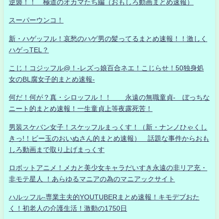
逆襲！！ 極道のオカマたち編（おもしろ動画まとめ速報）
スーパーウンコ！
新・ハゲッフル！哀愁のハゲ男の髪ってるまとめ速報！！激しく
ハゲっTEL？
こじ！コジッフル@！-レズっ娘百合ネエ！こじらせ！50独身処
女のBL腐女子的まとめ速報-
何だ！何が？真・シロッフル！！ 永遠の無職童貞- ぼっちな
ニート的まとめ速報！一生童貞上等夜露死苦！
男装スケバン女子！スケッフルまっくす！（新・ナンノひゃくし
きっ!！ビー玉のおいぬさん的まとめ速報） 話題な事件からおも
しろ動画まで取り上げまっくす
ロボットアニメ！メカと美少女キャラだいすき永遠の非リア充・
非モテ星人 ！あらゆるマニアの為のマニアックサイト
ハルッフル-専業主夫的YOUTUBERまとめ速報！キモデブおた
く！初老人の介護生活！激動の1750日