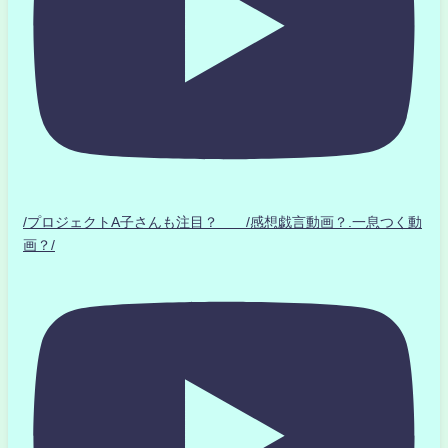
/プロジェクトA子さんも注目？ /感想戯言動画？.一息つく動
画？/