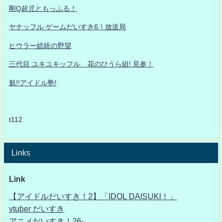
剛Q超児ともっふる！
ヤナッフル ゲームだいすき6！放送局
ヒウラー総統の野望
三代目 ユキユキッフル 花のひうら組! 見参！
魁!!アイドル塾!
t112
Links
Link
【アイドルだいすき！2】「IDOL DAISUKI！」
vtuber だいすき
アニメだいすき！26-