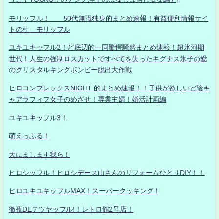
モリッフル！ 50代無職独身的まとめ速報！有益便利情報サイ
トの杜 モリッフル
ユキユキッフル2！ど底辺的一同驚愕騒然まとめ速報！超氷河期
世代！人生の強制ロスカットですべてを失ったキグナス氷子の愛
のクリスタルキングボンビー脱出大作戦
ヒロコンプレックスNIGHT 的まとめ速報！！子供が欲しいど陰キ
ャアラフィフ女子のめざせ！専業主婦！婚活計画編
ユキユキッフル3！
萌えっふる！
天にまします我ら！
ヒロシッフル！ヒロシデース山さんのリフォームひとりDIY！！
ヒロユキユキッフルMAX！スーパークッキング！
徹夜DEテツヤッフル!！レトロ館2号店！