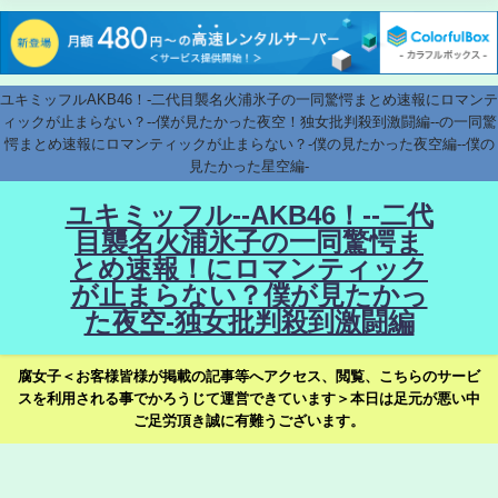
ユキミッフルAKB46！-二代目襲名火浦氷子の一同驚愕まとめ速報にロマンテ
ィックが止まらない？--僕が見たかった夜空！独女批判殺到激闘編--の一同驚
愕まとめ速報にロマンティックが止まらない？-僕の見たかった夜空編--僕の
見たかった星空編-
ユキミッフル--AKB46！--二代
目襲名火浦氷子の一同驚愕ま
とめ速報！にロマンティック
が止まらない？僕が見たかっ
た夜空-独女批判殺到激闘編
腐女子＜お客様皆様が掲載の記事等へアクセス、閲覧、こちらのサービ
スを利用される事でかろうじて運営できています＞本日は足元が悪い中
ご足労頂き誠に有難うございます。