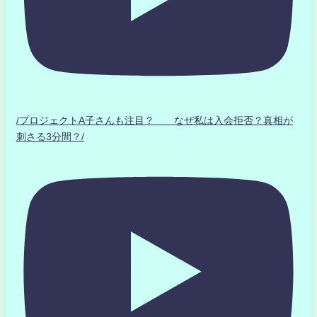
/プロジェクトA子さんも注目？ なぜ私は入会拒否？真相が
刺さる3分間？/