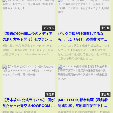
デジタル
未分類
【緊迫の90分間…今のメディア
パックご飯だけ備蓄してるな
のあり方をも問う】セプテンバ
ら…「ふりかけ」の備蓄おすす
ー５／映画世代断絶【警告後ネ
めです！！「お茶漬け」「砂
■取り扱い作品 作品名：セプテンバー５
こんにちは? 防災や備蓄対策は進んでます
公開日：2025年 2月 14日（金）より全国
か？ 今回は字幕なしのラジオ配信です。
タバレあり】
糖」「片栗粉」もおすすめで
上映 公式サイト：https://september5...
なんだか今日配信しておかないとって思え
す！ 災害関連㉑
て急いで帰宅後作成しまし...
未分類
未分類
【乃木坂46 公式ライバル】 僕が
[MULTI SUB]都市动画【我能看
見たかった青空 SHOWROOM リ
到成功率，买彩票百发百中】他
レー配信 #12 (1080p HD) 2023
买的每张彩票都会中奖，只因他
#僕青 #萩原心花 #西森杏弥...
本频道视频均为原创or签约发布！ #沙雕动