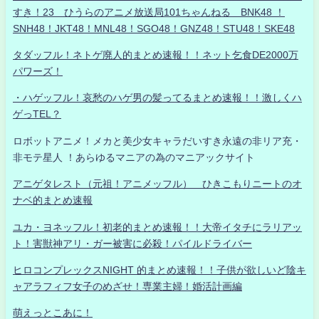
すき！23 ひうらのアニメ放送局101ちゃんねる BNK48 ！
SNH48！JKT48！MNL48！SGO48！GNZ48！STU48！SKE48
タダッフル！ネトゲ廃人的まとめ速報！！ネット乞食DE2000万
パワーズ！
・ハゲッフル！哀愁のハゲ男の髪ってるまとめ速報！！激しくハ
ゲっTEL？
ロボットアニメ！メカと美少女キャラだいすき永遠の非リア充・
非モテ星人 ！あらゆるマニアの為のマニアックサイト
アニゲタレスト（元祖！アニメッフル） ひきこもりニートのオ
ナベ的まとめ速報
ユカ・ヨネッフル！初老的まとめ速報！！大帝イタチにラリアッ
ト！害獣神アリ・ガー被害に必殺！パイルドライバー
ヒロコンプレックスNIGHT 的まとめ速報！！子供が欲しいど陰キ
ャアラフィフ女子のめざせ！専業主婦！婚活計画編
萌えっとこあに！