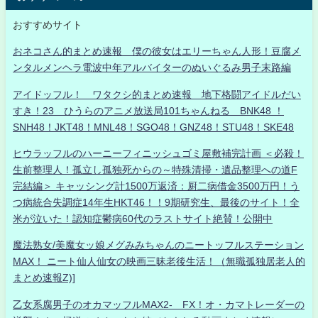
おすすめサイト
おネコさん的まとめ速報 僕の彼女はエリーちゃん人形！豆腐メ
ンタルメンヘラ電波中年アルバイターのぬいぐるみ男子末路編
アイドッフル！ ワタクシ的まとめ速報 地下格闘アイドルだい
すき！23 ひうらのアニメ放送局101ちゃんねる BNK48 ！
SNH48！JKT48！MNL48！SGO48！GNZ48！STU48！SKE48
ヒウラッフルのハーニーフィニッシュゴミ屋敷補完計画 ＜必殺！
生前整理人！孤立し孤独死からの～特殊清掃・遺品整理への道F
完結編＞ キャッシング計1500万返済：厨二病借金3500万円！う
つ病統合失調症14年生HKT46！！9期研究生、最後のサイト！全
米が泣いた！認知症鬱病60代のラストサイト絶賛！公開中
魔法熟女/美魔女ッ娘メグみみちゃんのニートッフルステーション
MAX！ ニート仙人仙女の映画三昧老後生活！（無職孤独居老人的
まとめ速報Z)]
乙女系腐男子のオカマッフルMAX2- FX！オ・カマトレーダーの