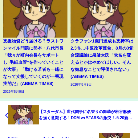
支援物資どう届ける？ラストワ
クラファン1億円達成も支持率は
ンマイル問題に熊本・八代市長
2.3％…中道改革連合、8月の3党
「我々が町内会長をサポート
合流議論に泉健太氏「党名を変
し”毛細血管”を作っていくこと
えるとかはやめてほしい。そん
が大事」「動ける若者も一緒に
な姑息なことで評価されない」
なって支援していくのが一番現
(ABEMA TIMES)
実的だ」(ABEMA TIMES)
2026年8月9日
2026年8月9日
【スターダム】世代闘争に名乗りの舞華が岩谷麻優
を強く意識する！DDM vs STARSの激突！-5.20新
潟・三条大会-【STARDOM】