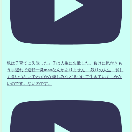
親は子育てに失敗した」子は人生に失敗した。負けに気付きも
う手遅れで逆転一発manなんかありません、 残りの人生、貧し
く食いつないでわずかな楽しみなど見つけて生きていくしかな
いのです。ないのです。