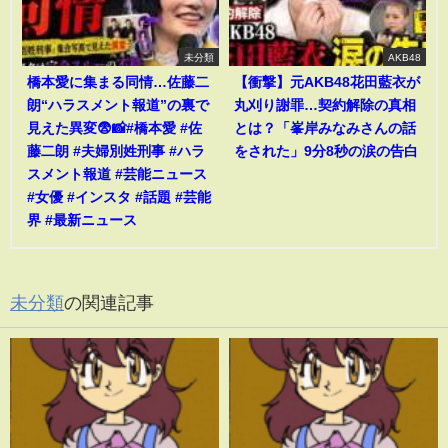
未分類
AKB48
橋本愛に集まる同情…佐藤二
【衝撃】元AKB48花田藍衣が
朗“ハラスメント報道”の裏で
丸刈り謝罪…契約解除の真相
見えた異変😨📸#橋本愛 #佐
とは？「峯岸みなみさんの話
藤二朗 #夫婦別姓刑事 #ハラ
をされた」9分8秒の涙の告白
スメント報道 #芸能ニュース
#女優 #インスタ #話題 #芸能
界 #最新ニュース
未分類
の関連記事