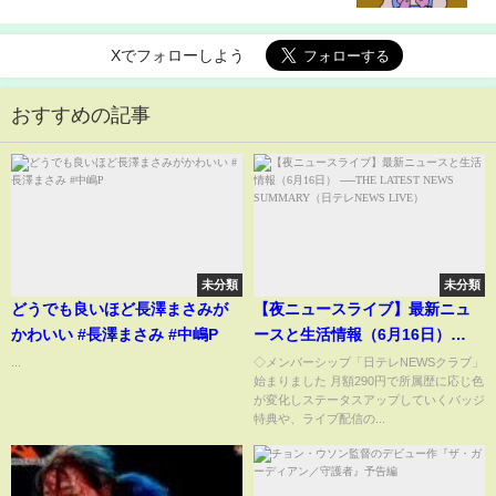
Xでフォローしよう
おすすめの記事
未分類
未分類
どうでも良いほど長澤まさみが
【夜ニュースライブ】最新ニュ
かわいい #長澤まさみ #中嶋P
ースと生活情報（6月16日）
──THE LATEST NEWS
...
◇メンバーシップ「日テレNEWSクラブ」
始まりました 月額290円で所属歴に応じ色
SUMMARY（日テレNEWS
が変化しステータスアップしていくバッジ
LIVE）
特典や、ライブ配信の...