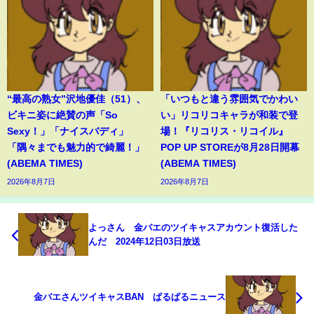
“最高の熟女”沢地優佳（51）、
「いつもと違う雰囲気でかわい
ビキニ姿に絶賛の声「So
い」リコリコキャラが和装で登
Sexy！」「ナイスバディ」
場！『リコリス・リコイル』
「隅々までも魅力的で綺麗！」
POP UP STOREが8月28日開幕
(ABEMA TIMES)
(ABEMA TIMES)
2026年8月7日
2026年8月7日
よっさん 金バエのツイキャスアカウント復活した
んだ 2024年12日03日放送
金バエさんツイキャスBAN ぱるぱるニュース