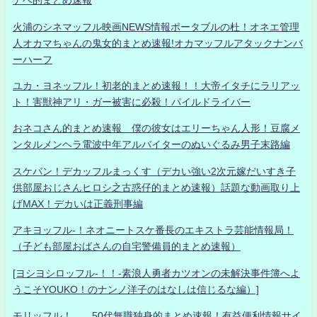
ナベ的まとめ速報
火浦のシネマッフル映画NEWS情報ポータブルの杜！オネエ管理
人オカマちゃんの鬼女的まとめ速報!オカマッフルアタックナンバ
ーハーフ
ユカ・ヨネッフル！初老的まとめ速報！！大帝イタチにラリアッ
ト！害獣神アリ・ガー被害に必殺！パイルドライバー
おネコさん的まとめ速報 僕の彼女はエリーちゃん人形！豆腐メ
ンタルメンヘラ電波中年アルバイターのぬいぐるみ男子末路編
スケバン！デカッフルまっくす（デカい強い2次元嫁だいすき子
供部屋おじさんヒロシ之古惑仔的まとめ速報）話題な動画取り上
げMAX！デカいは正義刑事編
アキヨッフル-！ネオニートスケ番長のエキストラ芸能情報局！
（子ども部屋おばさんの自宅警備員的まとめ速報）
[ヨシヨシロッフル-！！-素浪人勇者カツオンの未解決事件簿へよ
うこそYOUKO！のナンノ洋子のはなしは信じるな編）]
モリッフル！ 50代無職独身的まとめ速報！有益便利情報サイ