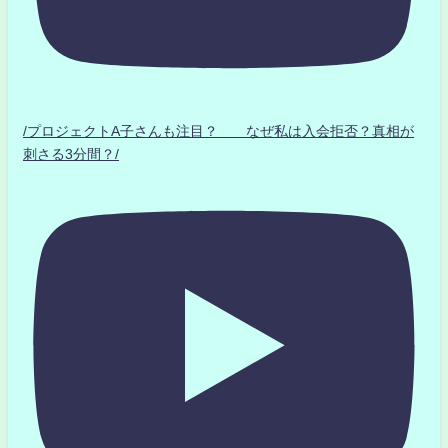
/プロジェクトA子さんも注目？ なぜ私は入会拒否？真相が
刺さる3分間？/