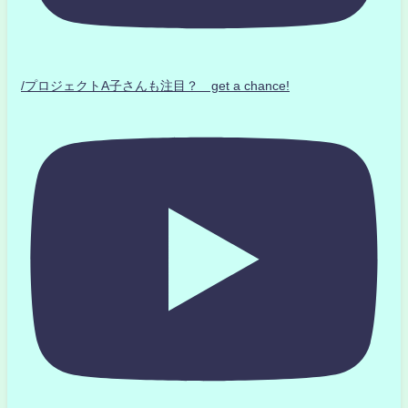
/プロジェクトA子さんも注目？ get a chance!