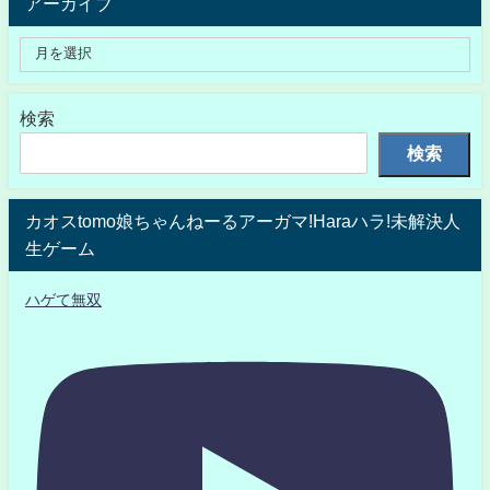
アーカイブ
検索
検索
カオスtomo娘ちゃんねーるアーガマ!Haraハラ!未解決人
生ゲーム
ハゲて無双