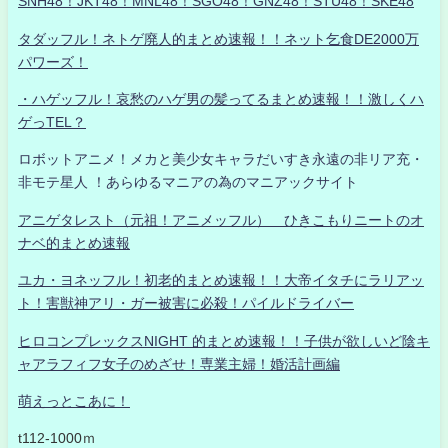
SNH48！JKT48！MNL48！SGO48！GNZ48！STU48！SKE48
タダッフル！ネトゲ廃人的まとめ速報！！ネット乞食DE2000万
パワーズ！
・ハゲッフル！哀愁のハゲ男の髪ってるまとめ速報！！激しくハ
ゲっTEL？
ロボットアニメ！メカと美少女キャラだいすき永遠の非リア充・
非モテ星人 ！あらゆるマニアの為のマニアックサイト
アニゲタレスト（元祖！アニメッフル） ひきこもりニートのオ
ナベ的まとめ速報
ユカ・ヨネッフル！初老的まとめ速報！！大帝イタチにラリアッ
ト！害獣神アリ・ガー被害に必殺！パイルドライバー
ヒロコンプレックスNIGHT 的まとめ速報！！子供が欲しいど陰キ
ャアラフィフ女子のめざせ！専業主婦！婚活計画編
萌えっとこあに！
t112-1000ｍ