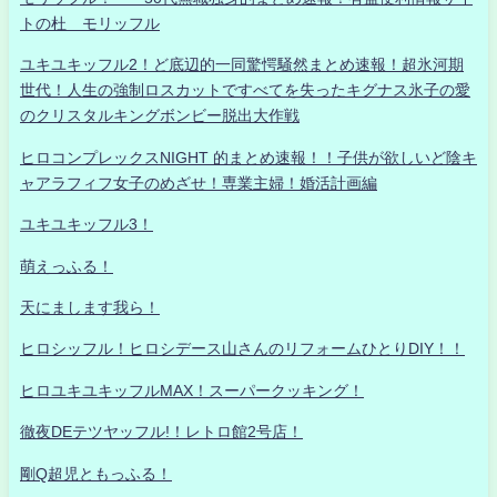
トの杜 モリッフル
ユキユキッフル2！ど底辺的一同驚愕騒然まとめ速報！超氷河期
世代！人生の強制ロスカットですべてを失ったキグナス氷子の愛
のクリスタルキングボンビー脱出大作戦
ヒロコンプレックスNIGHT 的まとめ速報！！子供が欲しいど陰キ
ャアラフィフ女子のめざせ！専業主婦！婚活計画編
ユキユキッフル3！
萌えっふる！
天にまします我ら！
ヒロシッフル！ヒロシデース山さんのリフォームひとりDIY！！
ヒロユキユキッフルMAX！スーパークッキング！
徹夜DEテツヤッフル!！レトロ館2号店！
剛Q超児ともっふる！