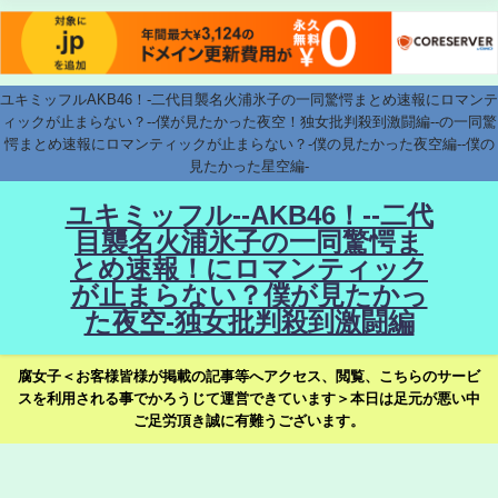
ユキミッフルAKB46！-二代目襲名火浦氷子の一同驚愕まとめ速報にロマンテ
ィックが止まらない？--僕が見たかった夜空！独女批判殺到激闘編--の一同驚
愕まとめ速報にロマンティックが止まらない？-僕の見たかった夜空編--僕の
見たかった星空編-
ユキミッフル--AKB46！--二代
目襲名火浦氷子の一同驚愕ま
とめ速報！にロマンティック
が止まらない？僕が見たかっ
た夜空-独女批判殺到激闘編
腐女子＜お客様皆様が掲載の記事等へアクセス、閲覧、こちらのサービ
スを利用される事でかろうじて運営できています＞本日は足元が悪い中
ご足労頂き誠に有難うございます。