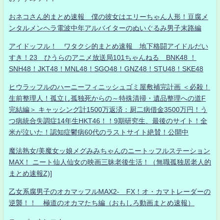
おネコさん的まとめ速報 僕の彼女はエリーちゃん人形！豆腐メ
ンタルメンヘラ電波中年アルバイターのぬいぐるみ男子末路編
アイドッフル！ ワタクシ的まとめ速報 地下格闘アイドルだい
すき！23 ひうらのアニメ放送局101ちゃんねる BNK48 ！
SNH48！JKT48！MNL48！SGO48！GNZ48！STU48！SKE48
ヒウラッフルのハーニーフィニッシュゴミ屋敷補完計画 ＜必殺！
生前整理人！孤立し孤独死からの～特殊清掃・遺品整理への道F
完結編＞ キャッシング計1500万返済：厨二病借金3500万円！う
つ病統合失調症14年生HKT46！！9期研究生、最後のサイト！全
米が泣いた！認知症鬱病60代のラストサイト絶賛！公開中
魔法熟女/美魔女ッ娘メグみみちゃんのニートッフルステーション
MAX！ ニート仙人仙女の映画三昧老後生活！（無職孤独居老人的
まとめ速報Z)]
乙女系腐男子のオカマッフルMAX2- FX！オ・カマトレーダーの
逆襲！！ 極道のオカマたち編（おもしろ動画まとめ速報）