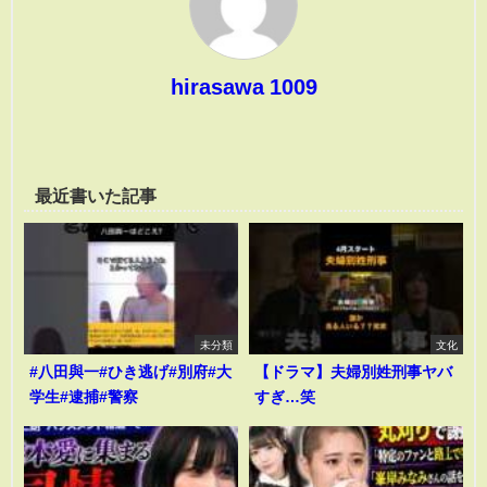
hirasawa 1009
最近書いた記事
未分類
文化
#八田與一#ひき逃げ#別府#大
【ドラマ】夫婦別姓刑事ヤバ
学生#逮捕#警察
すぎ…笑