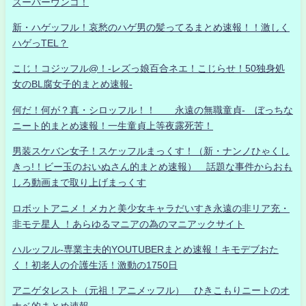
スーパーウンコ！
新・ハゲッフル！哀愁のハゲ男の髪ってるまとめ速報！！激しく
ハゲっTEL？
こじ！コジッフル@！-レズっ娘百合ネエ！こじらせ！50独身処
女のBL腐女子的まとめ速報-
何だ！何が？真・シロッフル！！ 永遠の無職童貞- ぼっちな
ニート的まとめ速報！一生童貞上等夜露死苦！
男装スケバン女子！スケッフルまっくす！（新・ナンノひゃくし
きっ!！ビー玉のおいぬさん的まとめ速報） 話題な事件からおも
しろ動画まで取り上げまっくす
ロボットアニメ！メカと美少女キャラだいすき永遠の非リア充・
非モテ星人 ！あらゆるマニアの為のマニアックサイト
ハルッフル-専業主夫的YOUTUBERまとめ速報！キモデブおた
く！初老人の介護生活！激動の1750日
アニゲタレスト（元祖！アニメッフル） ひきこもりニートのオ