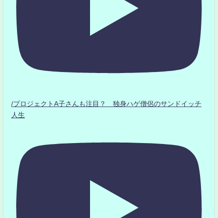
/プロジェクトA子さんも注目？ 独身ハゲ僧侶のサンドイッチ
人生