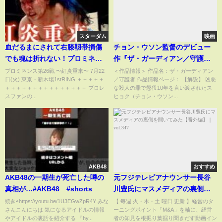
スターダム
映画
血だるまにされて右膝靱帯損傷
チョン・ウソン監督のデビュー
でも魂は折れない！プロミネン
作『ザ・ガーディアン／守護
ス第26戦 〜紅炎重来〜
者』予告編
プロミネンス第26戦 〜紅炎重来〜 7月22
＜作品情報＞ 作品名：ザ・ガーディアン
日(火) 東京・新木場1stRING ＋＋＋＋＋
／守護者 作品情報ページ： 【解説】 凶悪
2025.7.22@新木場1stRING【世
＋＋＋＋＋＋＋＋＋＋＋＋＋＋＋ プロレ
な殺人の罪で懲役10年を言い渡されたス
羅りさ】【玉川ボールのスリー
スファンの...
ヒョク（チョン・ウソン...
カウントは叩かせない！】
AKB48
おすすめ
AKB48の一期生が死亡した噂の
元フジテレビアナウンサー長谷
真相が…#AKB48 #shorts
川豊氏にマスメディアの裏側を
聞いてみた【番外編】｜vol.347
続き⇨https://youtu.be/1U3EGwZpR4Y みな
【 毎週 火・木・土 曜日 更新 】経営のタ
さんこんにちは 気になるアイドルの情報
ーニングポイント「M&A」を軸に、経営
やアイドルの裏話を紹介する 『hy...
者の知見を根掘り葉掘り聞きだす動画イン