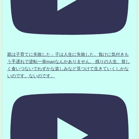
親は子育てに失敗した」子は人生に失敗した。負けに気付きも
う手遅れで逆転一発manなんかありません、 残りの人生、貧し
く食いつないでわずかな楽しみなど見つけて生きていくしかな
いのです。ないのです。