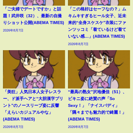
「ご夫婦でデートですか」と話
「この格好はセーフなの？」ム
題！武井咲（32）、最新の自撮
キムキすぎるヒール女子、近未
りショット公開(ABEMA TIMES)
来的“全身スケスケ”衣装にファ
ンツッコミ「着ているけど着て
2026年8月7日
いない感…」(ABEMA TIMES)
2026年8月7日
「美狂」人気日本人女子レスラ
“最高の熟女”沢地優佳（51）、
ー、ド派手ヘアと“大胆漢字プリ
ビキニ姿に絶賛の声「So
ント”のノースリーブ姿に反響
Sexy！」「ナイスバディ」
「えらいカジュアルやな」
「隅々までも魅力的で綺麗！」
(ABEMA TIMES)
(ABEMA TIMES)
2026年8月7日
2026年8月7日