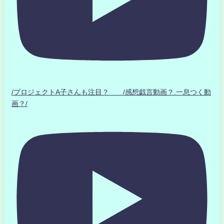
/プロジェクトA子さんも注目？ /感想戯言動画？.一息つく動
画？/