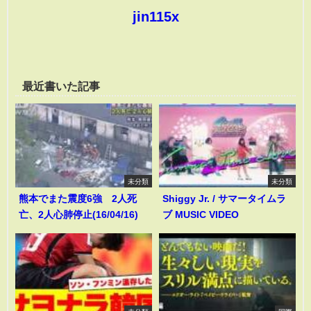
jin115x
最近書いた記事
未分類
未分類
熊本でまた震度6強 2人死
Shiggy Jr. / サマータイムラ
亡、2人心肺停止(16/04/16)
ブ MUSIC VIDEO