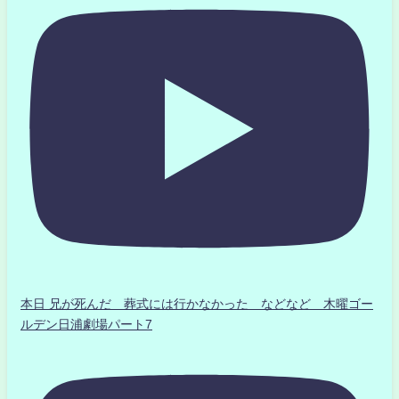
本日 兄が死んだ 葬式には行かなかった などなど 木曜ゴー
ルデン日浦劇場パート7