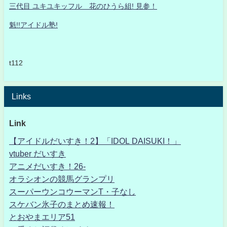
三代目 ユキユキッフル 花のひうら組! 見参！
魁!!アイドル塾!
t112
Links
Link
【アイドルだいすき！2】「IDOL DAISUKI！」
vtuber だいすき
アニメだいすき！26-
オラシオンの競馬グランプリ
スーパーウンコウーマンT・子なし
スケバン氷子のまとめ速報！
とおやまエリア51