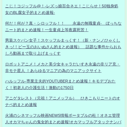
こじ！コジッフル@！-レズっ娘百合ネエ！こじらせ！50独身処
女のBL腐女子的まとめ速報-
何だ！何が？真・シロッフル！！ 永遠の無職童貞- ぼっちな
ニート的まとめ速報！一生童貞上等夜露死苦！
男装スケバン女子！スケッフルまっくす！（新・ナンノひゃくし
きっ!！ビー玉のおいぬさん的まとめ速報） 話題な事件からおも
しろ動画まで取り上げまっくす
ロボットアニメ！メカと美少女キャラだいすき永遠の非リア充・
非モテ星人 ！あらゆるマニアの為のマニアックサイト
ハルッフル-専業主夫的YOUTUBERまとめ速報！キモデブおた
く！初老人の介護生活！激動の1750日
アニゲタレスト（元祖！アニメッフル） ひきこもりニートのオ
ナベ的まとめ速報
火浦のシネマッフル映画NEWS情報ポータブルの杜！オネエ管理
人オカマちゃんの鬼女的まとめ速報!オカマッフルアタックナンバ