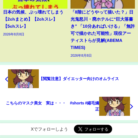
日本の気候、ぶっ壊れてしまう
「8階にどうやって描いた？」日
【2chまとめ】【2chスレ】
光鬼怒川・廃ホテルに“巨大落書
【5chスレ】
き” 「10分あればいける」「無許
可で描かれた可能性」現役アー
2026年8月8日
ティストらが見解(ABEMA
TIMES)
2026年8月8日
【閲覧注意】ダイエッター向けのオムライス
こちらのマスク美女 実は・・・ #shorts #縮毛矯
正
Xでフォローしよう