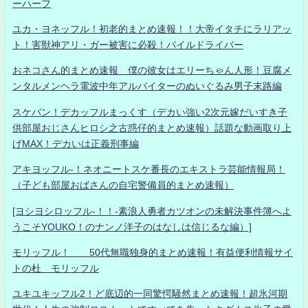
ーハーフ
ユカ・ヨネッフル！初老的まとめ速報！！大帝イタチにラリアッ
ト！害獣神アリ・ガー被害に必殺！パイルドライバー
おネコさん的まとめ速報 僕の彼女はエリーちゃん人形！豆腐メ
ンタルメンヘラ電波中年アルバイターのぬいぐるみ男子末路編
スケバン！デカッフルまっくす（デカい強い2次元嫁だいすき子
供部屋おじさんヒロシ之古惑仔的まとめ速報）話題な動画取り上
げMAX！デカいは正義刑事編
アキヨッフル-！ネオニートスケ番長のエキストラ芸能情報局！
（子ども部屋おばさんの自宅警備員的まとめ速報）
[ヨシヨシロッフル-！！-素浪人勇者カツオンの未解決事件簿へよ
うこそYOUKO！のナンノ洋子のはなしは信じるな編）]
モリッフル！ 50代無職独身的まとめ速報！有益便利情報サイ
トの杜 モリッフル
ユキユキッフル2！ど底辺的一同驚愕騒然まとめ速報！超氷河期