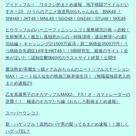
アイドッフル！ ワタクシ的まとめ速報 地下格闘アイドルだい
すき！23 ひうらのアニメ放送局101ちゃんねる BNK48 ！
SNH48！JKT48！MNL48！SGO48！GNZ48！STU48！SKE48
ヒウラッフルのハーニーフィニッシュゴミ屋敷補完計画 ＜必殺！
生前整理人！孤立し孤独死からの～特殊清掃・遺品整理への道F
完結編＞ キャッシング計1500万返済：厨二病借金3500万円！う
つ病統合失調症14年生HKT46！！9期研究生、最後のサイト！全
米が泣いた！認知症鬱病60代のラストサイト絶賛！公開中
魔法熟女/美魔女ッ娘メグみみちゃんのニートッフルステーション
MAX！ ニート仙人仙女の映画三昧老後生活！（無職孤独居老人的
まとめ速報Z)]
乙女系腐男子のオカマッフルMAX2- FX！オ・カマトレーダーの
逆襲！！ 極道のオカマたち編（おもしろ動画まとめ速報）
スーパーウンコ！
新・ハゲッフル！哀愁のハゲ男の髪ってるまとめ速報！！激しく
ハゲっTEL？