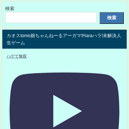
検索
検索
カオスtomo娘ちゃんねーるアーガマ!Haraハラ!未解決人
生ゲーム
ハゲて無双