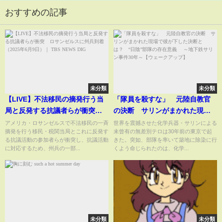
おすすめの記事
未分類
未分類
【LIVE】不法移民の摘発行う当
「隊員を殺すな」 元陸自教官
局と反発する抗議者らが衝突
の決断 サリンがまかれた現場
ロサンゼルスに州兵到着（2025
で彼が下した決断とは？ “日
アメリカ・ロサンゼルスで不法移民の一斉
世界を震撼させた化学兵器・サリンによる
摘発を行う移民・税関当局とこれに反発す
未曾有の無差別テロは30年前の東京で起
年6月9日）｜ TBS NEWS DIG
陰”部隊の存在意義 ～地下鉄サ
る抗議活動の参加者らが衝突し、抗議活動
きた。突如、部隊を率いて築地に除染に行
リン事件30年～【ウェークアッ
に対応するため、州兵の一部...
くよう命じられたのは、化学...
プ】
未分類
未分類