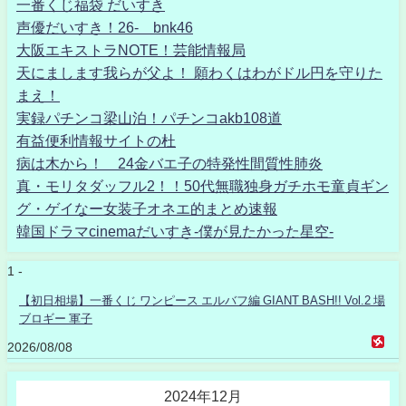
一番くじ福袋 だいすき
声優だいすき！26- bnk46
大阪エキストラNOTE！芸能情報局
天にまします我らが父よ！ 願わくはわがドル円を守りた
まえ！
実録パチンコ梁山泊！パチンコakb108道
有益便利情報サイトの杜
病は木から！ 24金バエ子の特発性間質性肺炎
真・モリタダッフル2！！50代無職独身ガチホモ童貞ギン
グ・ゲイなー女装子オネエ的まとめ速報
韓国ドラマcinemaだいすき-僕が見たかった星空-
1 -
【初日相場】一番くじ ワンピース エルバフ編 GIANT BASH!! Vol.2 場
ブロギー 軍子
2026/08/08
2024年12月