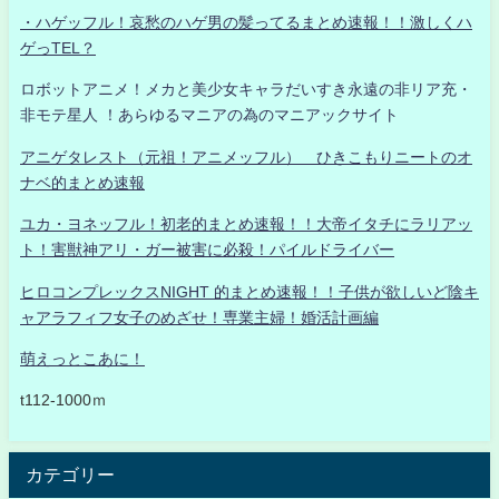
・ハゲッフル！哀愁のハゲ男の髪ってるまとめ速報！！激しくハ
ゲっTEL？
ロボットアニメ！メカと美少女キャラだいすき永遠の非リア充・
非モテ星人 ！あらゆるマニアの為のマニアックサイト
アニゲタレスト（元祖！アニメッフル） ひきこもりニートのオ
ナベ的まとめ速報
ユカ・ヨネッフル！初老的まとめ速報！！大帝イタチにラリアッ
ト！害獣神アリ・ガー被害に必殺！パイルドライバー
ヒロコンプレックスNIGHT 的まとめ速報！！子供が欲しいど陰キ
ャアラフィフ女子のめざせ！専業主婦！婚活計画編
萌えっとこあに！
t112-1000ｍ
カテゴリー