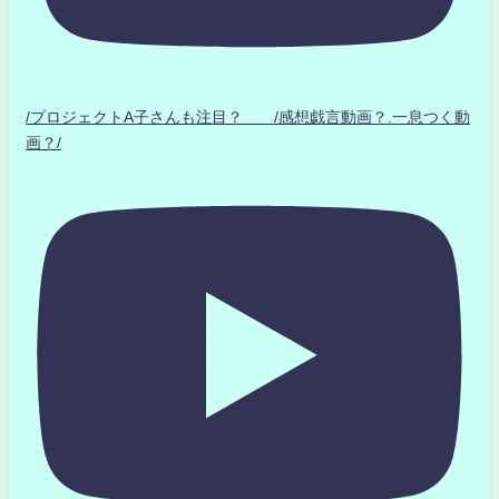
/プロジェクトA子さんも注目？ /感想戯言動画？.一息つく動
画？/