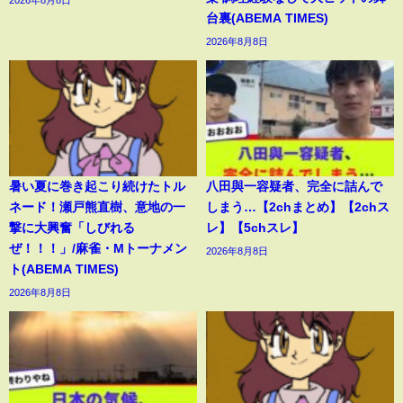
2026年8月8日
台裏(ABEMA TIMES)
2026年8月8日
暑い夏に巻き起こり続けたトル
八田與一容疑者、完全に詰んで
ネード！瀬戸熊直樹、意地の一
しまう…【2chまとめ】【2chス
撃に大興奮「しびれる
レ】【5chスレ】
ぜ！！！」/麻雀・Mトーナメン
2026年8月8日
ト(ABEMA TIMES)
2026年8月8日