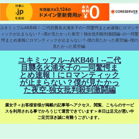
ユキミッフルAKB46！-二代目襲名火浦氷子の一同驚愕まとめ速報にロマンテ
ィックが止まらない？--僕が見たかった夜空！独女批判殺到激闘編--の一同驚
愕まとめ速報にロマンティックが止まらない？-僕の見たかった夜空編--僕の
見たかった星空編-
ユキミッフル--AKB46！--二代
目襲名火浦氷子の一同驚愕ま
とめ速報！にロマンティック
が止まらない？僕が見たかっ
た夜空-独女批判殺到激闘編
腐女子＜お客様皆様が掲載の記事等へアクセス、閲覧、こちらのサービ
スを利用される事でかろうじて運営できています＞本日は足元が悪い中
ご足労頂き誠に有難うございます。