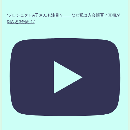
/プロジェクトA子さんも注目？ なぜ私は入会拒否？真相が
刺さる3分間？/