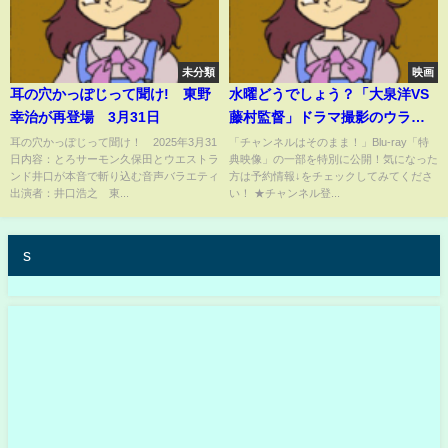
未分類
映画
耳の穴かっぽじって聞け! 東野
水曜どうでしょう？「大泉洋VS
幸治が再登場 3月31日
藤村監督」ドラマ撮影のウラ側
【チャンネルはそのまま！】
耳の穴かっぽじって聞け！ 2025年3月31
「チャンネルはそのまま！」Blu-ray「特
日内容：とろサーモン久保田とウエストラ
典映像」の一部を特別に公開！気になった
ンド井口が本音で斬り込む音声バラエティ
方は予約情報↓をチェックしてみてくださ
出演者：井口浩之 東...
い！ ★チャンネル登...
s