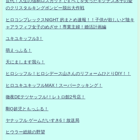
世代！人生の強制ロスカットですべてを失ったキグナス氷子の愛
のクリスタルキングボンビー脱出大作戦
ヒロコンプレックスNIGHT 的まとめ速報！！子供が欲しいど陰キ
ャアラフィフ女子のめざせ！専業主婦！婚活計画編
ユキユキッフル3！
萌えっふる！
天にまします我ら！
ヒロシッフル！ヒロシデース山さんのリフォームひとりDIY！！
ヒロユキユキッフルMAX！スーパークッキング！
徹夜DEテツヤッフル!！レトロ館2号店！
剛Q超児ともっふる！
ヤナッフル ゲームだいすき6！放送局
ヒウラー総統の野望