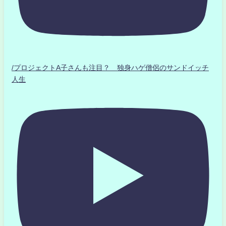
/プロジェクトA子さんも注目？ 独身ハゲ僧侶のサンドイッチ
人生