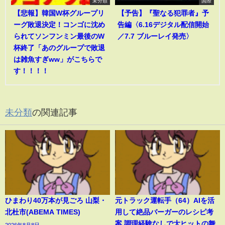
未分類
国際
【悲報】韓国W杯グループリ
【予告】『聖なる犯罪者』予
ーグ敗退決定！コンゴに沈め
告編〈6.16デジタル配信開始
られてソンフンミン最後のW
／7.7 ブルーレイ発売〉
杯終了「あのグループで敗退
は雑魚すぎww」がこちらで
す！！！！
未分類
の関連記事
ひまわり40万本が見ごろ 山梨・
元トラック運転手（64）AIを活
北杜市(ABEMA TIMES)
用して絶品バーガーのレシピ考
案 調理経験なしで大ヒットの舞