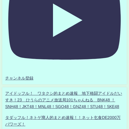
チャンネル登録
アイドッフル！ ワタクシ的まとめ速報 地下格闘アイドルだい
すき！23 ひうらのアニメ放送局101ちゃんねる BNK48 ！
SNH48！JKT48！MNL48！SGO48！GNZ48！STU48！SKE48
タダッフル！ネトゲ廃人的まとめ速報！！ネット乞食DE2000万
パワーズ！