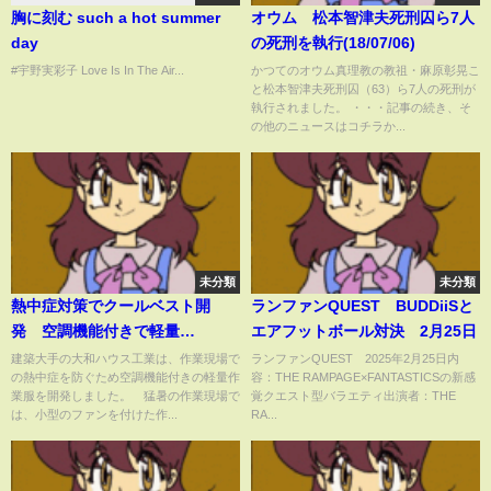
胸に刻む such a hot summer
オウム 松本智津夫死刑囚ら7人
day
の死刑を執行(18/07/06)
#宇野実彩子 Love Is In The Air...
かつてのオウム真理教の教祖・麻原彰晃こ
と松本智津夫死刑囚（63）ら7人の死刑が
執行されました。 ・・・記事の続き、そ
の他のニュースはコチラか...
未分類
未分類
熱中症対策でクールベスト開
ランファンQUEST BUDDiiSと
発 空調機能付きで軽量
エアフットボール対決 2月25日
(15/08/10)
建築大手の大和ハウス工業は、作業現場で
ランファンQUEST 2025年2月25日内
の熱中症を防ぐため空調機能付きの軽量作
容：THE RAMPAGE×FANTASTICSの新感
業服を開発しました。 猛暑の作業現場で
覚クエスト型バラエティ出演者：THE
は、小型のファンを付けた作...
RA...