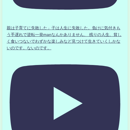
親は子育てに失敗した」子は人生に失敗した。負けに気付きも
う手遅れで逆転一発manなんかありません、 残りの人生、貧し
く食いつないでわずかな楽しみなど見つけて生きていくしかな
いのです。ないのです。