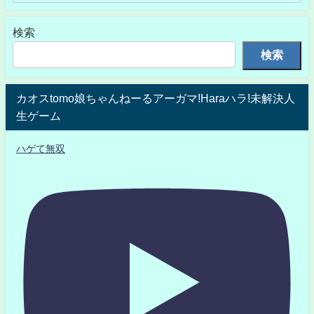
検索
検索
カオスtomo娘ちゃんねーるアーガマ!Haraハラ!未解決人
生ゲーム
ハゲて無双