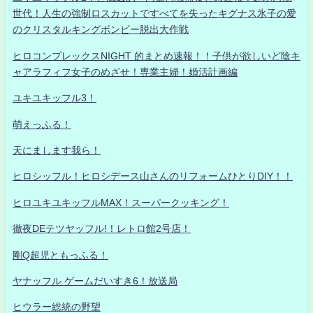
世代！人生の強制ロスカットですべてを失ったキグナス氷子の愛
のクリスタルキングボンビー脱出大作戦
ヒロコンプレックスNIGHT 的まとめ速報！！子供が欲しいど陰キ
ャアラフィフ女子のめざせ！専業主婦！婚活計画編
ユキユキッフル3！
萌えっふる！
天にまします我ら！
ヒロシッフル！ヒロシデース山さんのリフォームひとりDIY！！
ヒロユキユキッフルMAX！スーパークッキング！
徹夜DEテツヤッフル!！レトロ館2号店！
剛Q超児ともっふる！
ヤナッフル ゲームだいすき6！放送局
ヒウラー総統の野望