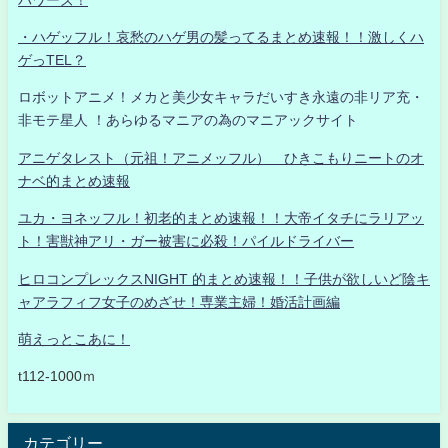
・ハゲッフル！哀愁のハゲ男の髪ってるまとめ速報！！激しくハ
ゲっTEL？
ロボットアニメ！メカと美少女キャラだいすき永遠の非リア充・
非モテ星人 ！あらゆるマニアの為のマニアックサイト
アニゲタレスト（元祖！アニメッフル） ひきこもりニートのオ
ナベ的まとめ速報
ユカ・ヨネッフル！初老的まとめ速報！！大帝イタチにラリアッ
ト！害獣神アリ・ガー被害に必殺！パイルドライバー
ヒロコンプレックスNIGHT 的まとめ速報！！子供が欲しいど陰キ
ャアラフィフ女子のめざせ！専業主婦！婚活計画編
萌えっとこあに！
t112-1000ｍ
カテゴリー