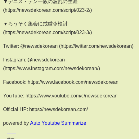
▼デニス・テン一族の波乱の生涯
(https://newsdekorean.com/script/023-2/)
▼ろうそく集会に戒厳令検討
(https://newsdekorean.com/script/023-3/)
Twitter: @newsdekorean (https://twitter.com/newsdekorean)
Instagram: @newsdekorean
(https://www.instagram.com/newsdekorean/)
Facebook: https://www.facebook.com/newsdekorean
YouTube: https://www.youtube.com/c/newsdekorean
Official HP: https://newsdekorean.com/
powered by
Auto Youtube Summarize