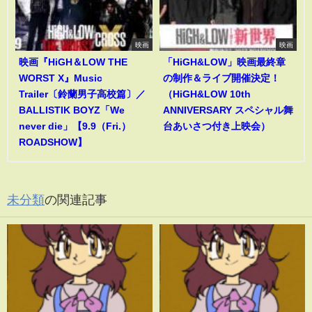
映画
映画
映画『HiGH＆LOW THE
「HiGH&LOW」映画最終章
WORST X』Music
の制作＆ライブ開催決定！
Trailer〔鈴蘭男子高校篇〕／
（HiGH&LOW 10th
BALLISTIK BOYZ「We
ANNIVERSARY スペシャル舞
never die」【9.9（Fri.）
台あいさつ付き上映会）
ROADSHOW】
未分類
の関連記事