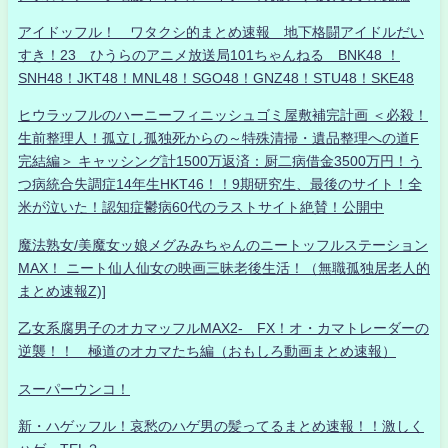
アイドッフル！ ワタクシ的まとめ速報 地下格闘アイドルだい
すき！23 ひうらのアニメ放送局101ちゃんねる BNK48 ！
SNH48！JKT48！MNL48！SGO48！GNZ48！STU48！SKE48
ヒウラッフルのハーニーフィニッシュゴミ屋敷補完計画 ＜必殺！
生前整理人！孤立し孤独死からの～特殊清掃・遺品整理への道F
完結編＞ キャッシング計1500万返済：厨二病借金3500万円！う
つ病統合失調症14年生HKT46！！9期研究生、最後のサイト！全
米が泣いた！認知症鬱病60代のラストサイト絶賛！公開中
魔法熟女/美魔女ッ娘メグみみちゃんのニートッフルステーション
MAX！ ニート仙人仙女の映画三昧老後生活！（無職孤独居老人的
まとめ速報Z)]
乙女系腐男子のオカマッフルMAX2- FX！オ・カマトレーダーの
逆襲！！ 極道のオカマたち編（おもしろ動画まとめ速報）
スーパーウンコ！
新・ハゲッフル！哀愁のハゲ男の髪ってるまとめ速報！！激しく