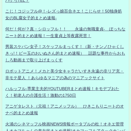
ハゲっTEL？
こじ！コジッフル@！-レズっ娘百合ネエ！こじらせ！50独身処
女のBL腐女子的まとめ速報-
何だ！何が？真・シロッフル！！ 永遠の無職童貞- ぼっちな
ニート的まとめ速報！一生童貞上等夜露死苦！
男装スケバン女子！スケッフルまっくす！（新・ナンノひゃくし
きっ!！ビー玉のおいぬさん的まとめ速報） 話題な事件からおも
しろ動画まで取り上げまっくす
ロボットアニメ！メカと美少女キャラだいすき永遠の非リア充・
非モテ星人 ！あらゆるマニアの為のマニアックサイト
ハルッフル-専業主夫的YOUTUBERまとめ速報！キモデブおた
く！初老人の介護生活！激動の1750日
アニゲタレスト（元祖！アニメッフル） ひきこもりニートのオ
ナベ的まとめ速報
火浦のシネマッフル映画NEWS情報ポータブルの杜！オネエ管理
人オカマちゃんの鬼女的まとめ速報!オカマッフルアタックナンバ