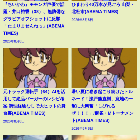
『ちいかわ』モモンガ声優で話
ひまわり40万本が見ごろ 山梨・
題・井口裕香（38）、無防備な
北杜市(ABEMA TIMES)
グラビアオフショットに反響
2026年8月8日
「たまりませんねっ」(ABEMA
TIMES)
2026年8月8日
元トラック運転手（64）AIを活
暑い夏に巻き起こり続けたトル
用して絶品バーガーのレシピ考
ネード！瀬戸熊直樹、意地の一
案 調理経験なしで大ヒットの舞
撃に大興奮「しびれる
台裏(ABEMA TIMES)
ぜ！！！」/麻雀・Mトーナメン
ト(ABEMA TIMES)
2026年8月8日
2026年8月8日