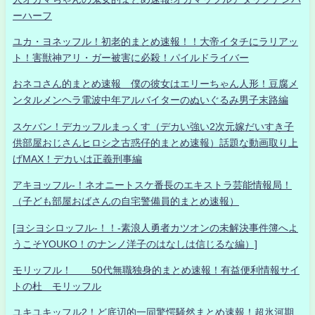
ーハーフ
ユカ・ヨネッフル！初老的まとめ速報！！大帝イタチにラリアッ
ト！害獣神アリ・ガー被害に必殺！パイルドライバー
おネコさん的まとめ速報 僕の彼女はエリーちゃん人形！豆腐メ
ンタルメンヘラ電波中年アルバイターのぬいぐるみ男子末路編
スケバン！デカッフルまっくす（デカい強い2次元嫁だいすき子
供部屋おじさんヒロシ之古惑仔的まとめ速報）話題な動画取り上
げMAX！デカいは正義刑事編
アキヨッフル-！ネオニートスケ番長のエキストラ芸能情報局！
（子ども部屋おばさんの自宅警備員的まとめ速報）
[ヨシヨシロッフル-！！-素浪人勇者カツオンの未解決事件簿へよ
うこそYOUKO！のナンノ洋子のはなしは信じるな編）]
モリッフル！ 50代無職独身的まとめ速報！有益便利情報サイ
トの杜 モリッフル
ユキユキッフル2！ど底辺的一同驚愕騒然まとめ速報！超氷河期