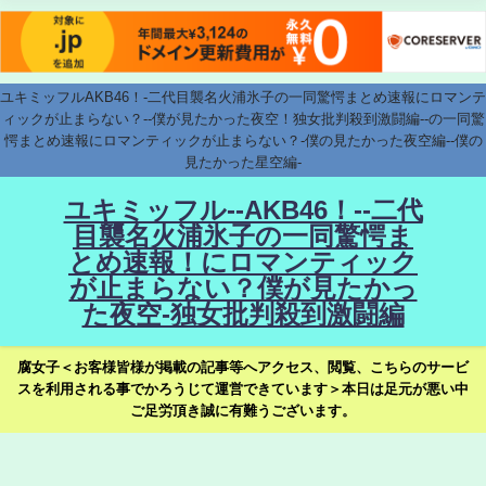
ユキミッフルAKB46！-二代目襲名火浦氷子の一同驚愕まとめ速報にロマンテ
ィックが止まらない？--僕が見たかった夜空！独女批判殺到激闘編--の一同驚
愕まとめ速報にロマンティックが止まらない？-僕の見たかった夜空編--僕の
見たかった星空編-
ユキミッフル--AKB46！--二代
目襲名火浦氷子の一同驚愕ま
とめ速報！にロマンティック
が止まらない？僕が見たかっ
た夜空-独女批判殺到激闘編
腐女子＜お客様皆様が掲載の記事等へアクセス、閲覧、こちらのサービ
スを利用される事でかろうじて運営できています＞本日は足元が悪い中
ご足労頂き誠に有難うございます。