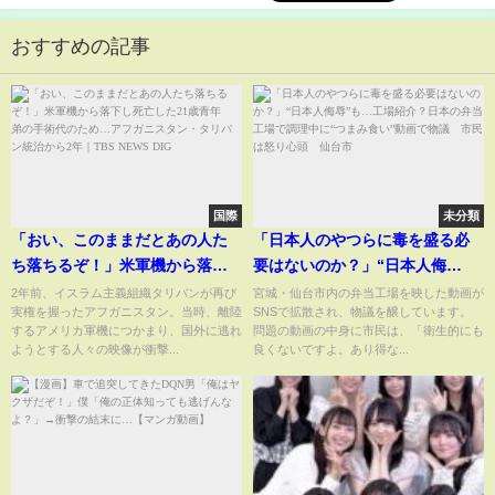
おすすめの記事
国際
未分類
「おい、このままだとあの人た
「日本人のやつらに毒を盛る必
ち落ちるぞ！」米軍機から落下
要はないのか？」“日本人侮
し死亡した21歳青年 弟の手術
辱”も…工場紹介？日本の弁当工
2年前、イスラム主義組織タリバンが再び
宮城・仙台市内の弁当工場を映した動画が
実権を握ったアフガニスタン。当時、離陸
SNSで拡散され、物議を醸しています。
代のため…アフガニスタン・タ
場で調理中に“つまみ食い”動画
するアメリカ軍機につかまり、国外に逃れ
問題の動画の中身に市民は、「衛生的にも
リバン統治から2年｜
で物議 市民は怒り心頭 仙台
ようとする人々の映像が衝撃...
良くないですよ。あり得な...
TBS NEWS DIG
市