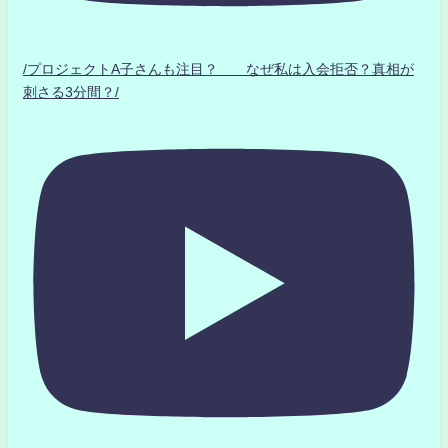
/プロジェクトA子さんも注目？ なぜ私は入会拒否？真相が
刺さる3分間？/