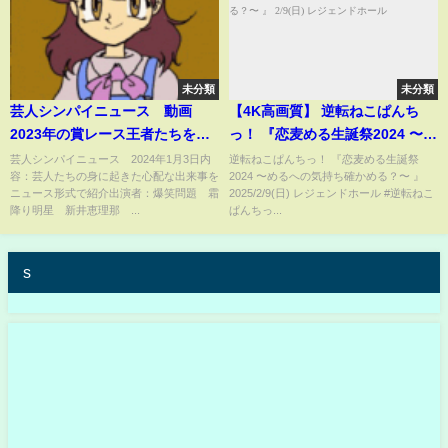
未分類
未分類
芸人シンパイニュース 動画
【4K高画質】 逆転ねこぱんち
2023年の賞レース王者たちを一
っ！ 『恋麦める生誕祭2024 〜め
斉調査ＳＰ 1月3日
るへの気持ち確かめる？〜 』
芸人シンパイニュース 2024年1月3日内
逆転ねこぱんちっ！ 『恋麦める生誕祭
容：芸人たちの身に起きた心配な出来事を
2024 〜めるへの気持ち確かめる？〜 』
2/9(日) レジェンドホール
ニュース形式で紹介出演者：爆笑問題 霜
2025/2/9(日) レジェンドホール #逆転ねこ
降り明星 新井恵理那 ...
ぱんちっ...
s