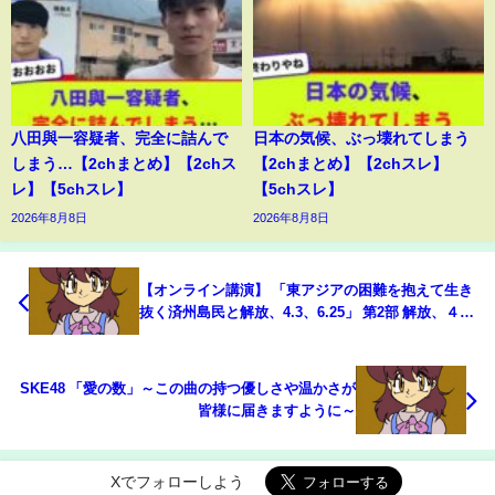
八田與一容疑者、完全に詰んで
日本の気候、ぶっ壊れてしまう
しまう…【2chまとめ】【2chス
【2chまとめ】【2chスレ】
レ】【5chスレ】
【5chスレ】
2026年8月8日
2026年8月8日
【オンライン講演】 「東アジアの困難を抱えて生き
抜く済州島民と解放、4.3、6.25」 第2部 解放、４・
３、６・２５
SKE48 「愛の数」～この曲の持つ優しさや温かさが
皆様に届きますように～
Xでフォローしよう