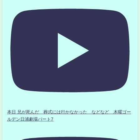
本日 兄が死んだ 葬式には行かなかった などなど 木曜ゴー
ルデン日浦劇場パート7