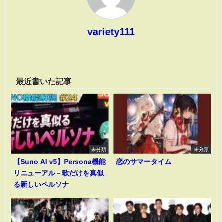
variety111
最近書いた記事
未分類
未分類
【Suno AI v5】Persona機能
恋のサマータイム
リニューアル－歌だけを真似
る新しいペルソナ