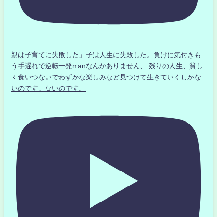
親は子育てに失敗した」子は人生に失敗した。負けに気付きも
う手遅れで逆転一発manなんかありません、 残りの人生、貧し
く食いつないでわずかな楽しみなど見つけて生きていくしかな
いのです。ないのです。