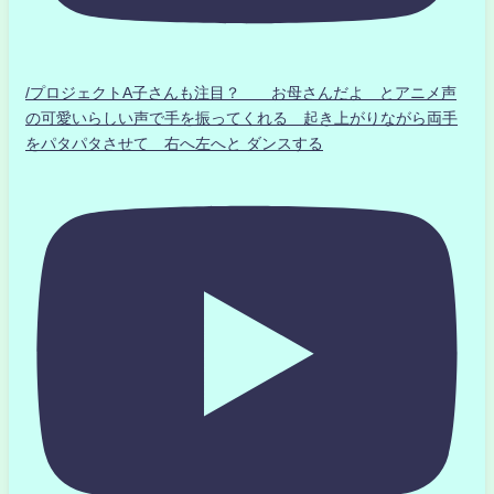
/プロジェクトA子さんも注目？ お母さんだよ とアニメ声
の可愛いらしい声で手を振ってくれる 起き上がりながら両手
をパタパタさせて 右へ左へと ダンスする