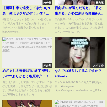
未分類
日向坂
【漫画】車で追突してきたDQN
日向坂46が選んだ答え。「君と
男「俺はヤクザだぞ！」僕「俺
生きる」が心に刺さる理由💫#日
の正体知っても逃げんなよ？」
向坂46#君と生きる#クリフハン
#漫画 #スカッとする話 ついつい見てしま
日向坂46・16thシングル「クリフハンガ
う、そんな日常マンガをお届けします！
ー」から、 先行配信される楽曲「君と生
→衝撃の結末に…【マンガ動
ガー#上村ひなの#ひなた坂46#お
☆チャンネル登録をお願いします☆
きる」。 この曲を歌うのは、ひなた坂46
画】
ひさま#日向坂46新曲#坂道グル
http://www.yo...
のメンバーたち。 そ...
ープ
未分類
おすすめ
めざまし８来春3月に終了?悲し
なんで白塗りしてるんですか？
い???ありがとう谷原章介！！緊
#Shorts
急対応に賞賛の嵐！！それと同
自分は介護士として働いていますが、これ
チャンネル登録者数５０万人で素顔を公
ほどと気遣いと支え方など一流だと思いま
開。 ♦instagram↓
時にこの動画も消します?#谷原
す。 声がけなどセクハラにならない配慮
https://instagram.com/maikochan_123 ♦...
章介 #中居正広
など素晴らしすぎます。 そ...