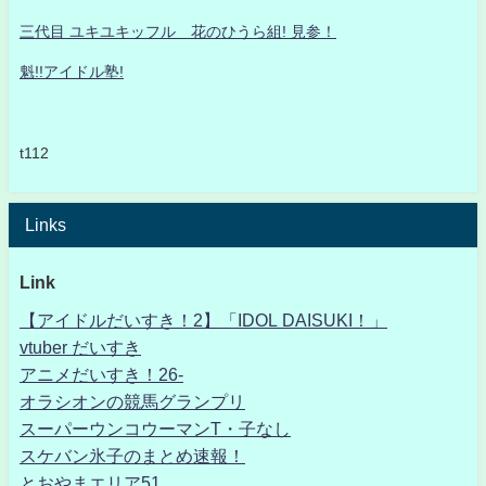
三代目 ユキユキッフル 花のひうら組! 見参！
魁!!アイドル塾!
t112
Links
Link
【アイドルだいすき！2】「IDOL DAISUKI！」
vtuber だいすき
アニメだいすき！26-
オラシオンの競馬グランプリ
スーパーウンコウーマンT・子なし
スケバン氷子のまとめ速報！
とおやまエリア51