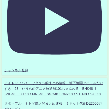
チャンネル登録
アイドッフル！ ワタクシ的まとめ速報 地下格闘アイドルだい
すき！23 ひうらのアニメ放送局101ちゃんねる BNK48 ！
SNH48！JKT48！MNL48！SGO48！GNZ48！STU48！SKE48
タダッフル！ネトゲ廃人的まとめ速報！！ネット乞食DE2000万
パワーズ！