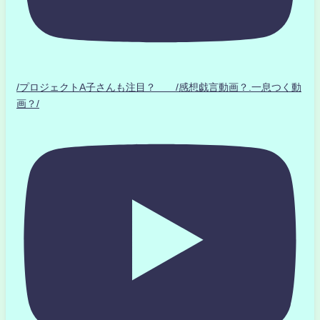
/プロジェクトA子さんも注目？ /感想戯言動画？.一息つく動
画？/