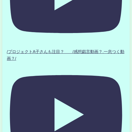
/プロジェクトA子さんも注目？ /感想戯言動画？.一息つく動
画？/