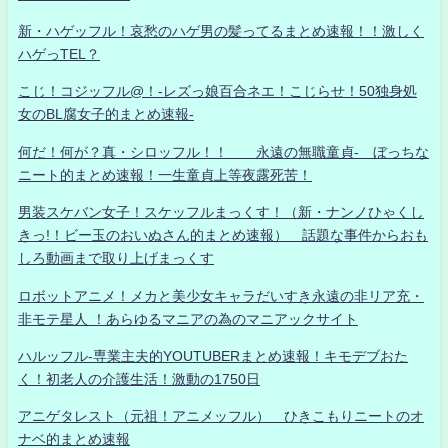
新・ハゲッフル！哀愁のハゲ男の髪ってるまとめ速報！！激しく
ハゲっTEL？
こじ！コジッフル@！-レズっ娘百合ネエ！こじらせ！50独身処
女のBL腐女子的まとめ速報-
何だ！何が？真・シロッフル！！ 永遠の無職童貞- ぼっちな
ニート的まとめ速報！一生童貞上等夜露死苦！
男装スケバン女子！スケッフルまっくす！（新・ナンノひゃくし
きっ!！ビー玉のおいぬさん的まとめ速報） 話題な事件からおも
しろ動画まで取り上げまっくす
ロボットアニメ！メカと美少女キャラだいすき永遠の非リア充・
非モテ星人 ！あらゆるマニアの為のマニアックサイト
ハルッフル-専業主夫的YOUTUBERまとめ速報！キモデブおた
く！初老人の介護生活！激動の1750日
アニゲタレスト（元祖！アニメッフル） ひきこもりニートのオ
ナベ的まとめ速報