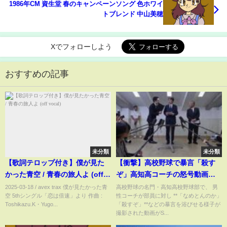
1986年CM 資生堂 春のキャンペーンソング 色ホワイ
トブレンド 中山美穂
Xでフォローしよう
おすすめの記事
未分類
未分類
【歌詞テロップ付き】僕が見た
【衝撃】高校野球で暴言「殺す
かった青空 / 青春の旅人よ (off
ぞ」高知高コーチの怒号動画拡
vocal)
散、指導の在り方が問われる
2025-03-18 / avex trax 僕が見たかった青
高校野球の名門・高知高校野球部で、 男
空 5thシングル「恋は倍速」より 作曲 :
性コーチが部員に対し **「なめとんのか」
Toshikazu.K・Yugo...
「殺すぞ」**などの暴言を浴びせる様子が
撮影された動画がS...