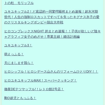
トの杜 モリッフル
ユキユキッフル2！ど底辺的一同驚愕騒然まとめ速報！超氷河期
世代！人生の強制ロスカットですべてを失ったキグナス氷子の愛
のクリスタルキングボンビー脱出大作戦
ヒロコンプレックスNIGHT 的まとめ速報！！子供が欲しいど陰キ
ャアラフィフ女子のめざせ！専業主婦！婚活計画編
ユキユキッフル3！
萌えっふる！
天にまします我ら！
ヒロシッフル！ヒロシデース山さんのリフォームひとりDIY！！
ヒロユキユキッフルMAX！スーパークッキング！
徹夜DEテツヤッフル!！レトロ館2号店！
剛Q超児ともっふる！