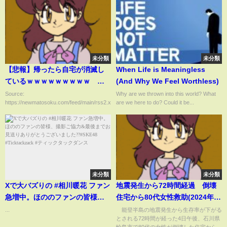
未分類
未分類
【悲報】帰ったら自宅が消滅し
When Life is Meaningless
ているｗｗｗｗｗｗｗｗｗ
(And Why We Feel Worthless)
（動画あり）
Source:
Why are we thrown into this world? What
https://newmatosoku.com/feed/main/rss2.xml...
are we here to do? Could it be...
未分類
未分類
Xで大バズりの #相川暖花 ファン
地震発生から72時間経過 倒壊
急増中。ほののファンの皆様、
住宅から80代女性救助(2024年1
撮影ご協力&最後までお見送りあ
月4日)
...
能登半島の地震発生から生存率が下がる
とされる72時間が経った4日午後、石川県
りがとうございました??
輪島市で80代の女性が倒壊した住宅から