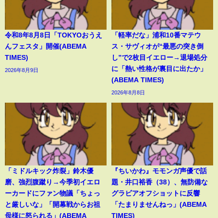
令和8年8月8日「TOKYOおうえ
「軽率だな」浦和10番マテウ
んフェスタ」開催(ABEMA
ス・サヴィオが“最悪の突き倒
TIMES)
し”で2枚目イエロー→退場処分
に「熱い性格が裏目に出たか」
2026年8月9日
(ABEMA TIMES)
2026年8月8日
「ミドルキック炸裂」鈴木優
『ちいかわ』モモンガ声優で話
磨、強烈腹蹴り→今季初イエロ
題・井口裕香（38）、無防備な
ーカードにファン物議「ちょっ
グラビアオフショットに反響
と厳しいな」「開幕戦からお祖
「たまりませんねっ」(ABEMA
母様に怒られる」(ABEMA
TIMES)