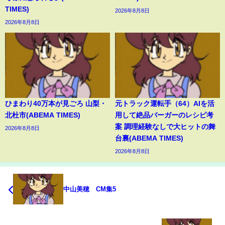
TIMES)
2026年8月8日
2026年8月8日
ひまわり40万本が見ごろ 山梨・
元トラック運転手（64）AIを活
北杜市(ABEMA TIMES)
用して絶品バーガーのレシピ考
案 調理経験なしで大ヒットの舞
2026年8月8日
台裏(ABEMA TIMES)
2026年8月8日
中山美穂 CM集5