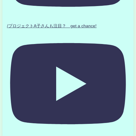
/プロジェクトA子さんも注目？ get a chance!