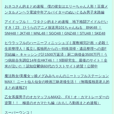
おネコさん的まとめ速報 僕の彼女はエリーちゃん人形！豆腐メ
ンタルメンヘラ電波中年アルバイターのぬいぐるみ男子末路編
アイドッフル！ ワタクシ的まとめ速報 地下格闘アイドルだい
すき！23 ひうらのアニメ放送局101ちゃんねる BNK48 ！
SNH48！JKT48！MNL48！SGO48！GNZ48！STU48！SKE48
ヒウラッフルのハーニーフィニッシュゴミ屋敷補完計画 ＜必殺！
生前整理人！孤立し孤独死からの～特殊清掃・遺品整理への道F
完結編＞ キャッシング計1500万返済：厨二病借金3500万円！う
つ病統合失調症14年生HKT46！！9期研究生、最後のサイト！全
米が泣いた！認知症鬱病60代のラストサイト絶賛！公開中
魔法熟女/美魔女ッ娘メグみみちゃんのニートッフルステーション
MAX！ ニート仙人仙女の映画三昧老後生活！（無職孤独居老人的
まとめ速報Z)]
乙女系腐男子のオカマッフルMAX2- FX！オ・カマトレーダーの
逆襲！！ 極道のオカマたち編（おもしろ動画まとめ速報）
スーパーウンコ！