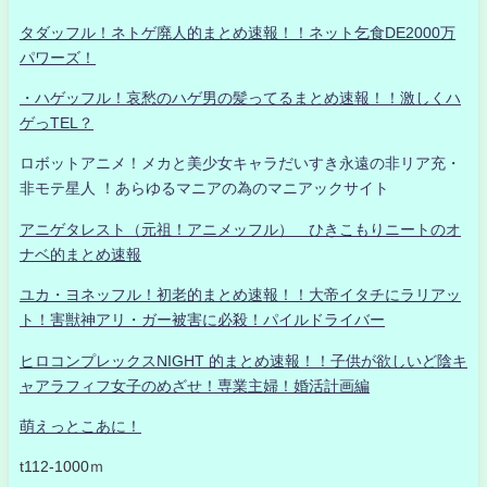
タダッフル！ネトゲ廃人的まとめ速報！！ネット乞食DE2000万
パワーズ！
・ハゲッフル！哀愁のハゲ男の髪ってるまとめ速報！！激しくハ
ゲっTEL？
ロボットアニメ！メカと美少女キャラだいすき永遠の非リア充・
非モテ星人 ！あらゆるマニアの為のマニアックサイト
アニゲタレスト（元祖！アニメッフル） ひきこもりニートのオ
ナベ的まとめ速報
ユカ・ヨネッフル！初老的まとめ速報！！大帝イタチにラリアッ
ト！害獣神アリ・ガー被害に必殺！パイルドライバー
ヒロコンプレックスNIGHT 的まとめ速報！！子供が欲しいど陰キ
ャアラフィフ女子のめざせ！専業主婦！婚活計画編
萌えっとこあに！
t112-1000ｍ