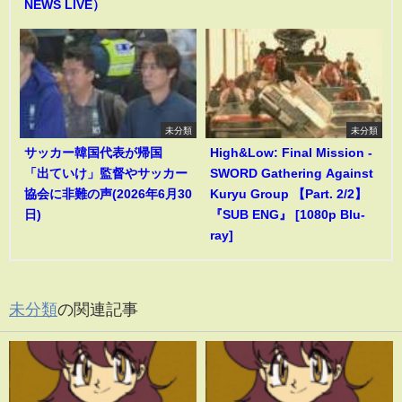
NEWS LIVE）
未分類
未分類
サッカー韓国代表が帰国
High&Low: Final Mission -
「出ていけ」監督やサッカー
SWORD Gathering Against
協会に非難の声(2026年6月30
Kuryu Group 【Part. 2/2】
日)
『SUB ENG』 [1080p Blu-
ray]
未分類
の関連記事