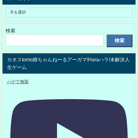
検索
検索
カオスtomo娘ちゃんねーるアーガマ!Haraハラ!未解決人
生ゲーム
ハゲて無双