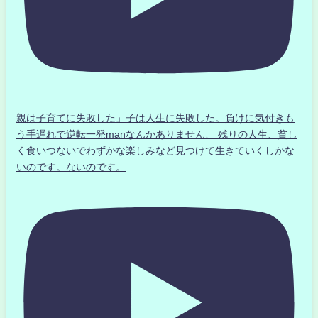
親は子育てに失敗した」子は人生に失敗した。負けに気付きも
う手遅れで逆転一発manなんかありません、 残りの人生、貧し
く食いつないでわずかな楽しみなど見つけて生きていくしかな
いのです。ないのです。