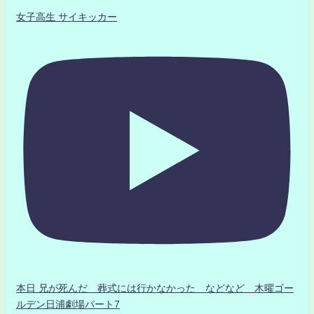
女子高生 サイキッカー
本日 兄が死んだ 葬式には行かなかった などなど 木曜ゴー
ルデン日浦劇場パート7