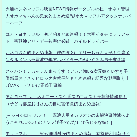
火浦のシネマッフル映画NEWS情報ポータブルの杜！オネエ管理
人オカマちゃんの鬼女的まとめ速報!オカマッフルアタックナンバ
ーハーフ
ユカ・ヨネッフル！初老的まとめ速報！！大帝イタチにラリアッ
ト！害獣神アリ・ガー被害に必殺！パイルドライバー
おネコさん的まとめ速報 僕の彼女はエリーちゃん人形！豆腐メ
ンタルメンヘラ電波中年アルバイターのぬいぐるみ男子末路編
スケバン！デカッフルまっくす（デカい強い2次元嫁だいすき子
供部屋おじさんヒロシ之古惑仔的まとめ速報）話題な動画取り上
げMAX！デカいは正義刑事編
アキヨッフル-！ネオニートスケ番長のエキストラ芸能情報局！
（子ども部屋おばさんの自宅警備員的まとめ速報）
[ヨシヨシロッフル-！！-素浪人勇者カツオンの未解決事件簿へよ
うこそYOUKO！のナンノ洋子のはなしは信じるな編）]
モリッフル！ 50代無職独身的まとめ速報！有益便利情報サイ