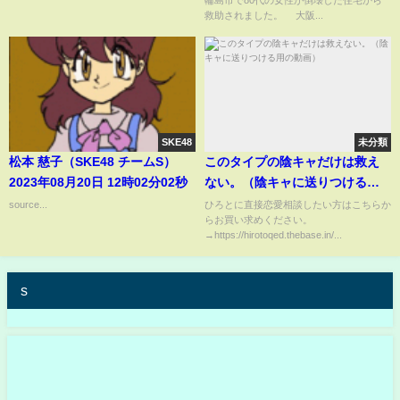
#SKE48 #Ticktackzack #ティッ
救助されました。 大阪...
クタックダンス
SKE48
未分類
松本 慈子（SKE48 チームS）
このタイプの陰キャだけは救え
2023年08月20日 12時02分02秒
ない。（陰キャに送りつける用
の動画）
source...
ひろとに直接恋愛相談したい方はこちらか
らお買い求めください。
→https://hirotoqed.thebase.in/...
s