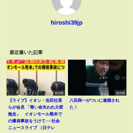
hiroshi39jp
最近書いた記事
未分類
未分類
【ライブ】イオン・吉田社長
八田與一がついに逮捕され
らが会見 「尊い命失われ大変
た！
無念」 イオンモール熊本で
の爆発事故をうけて──社会
ニュースライブ （日テレ