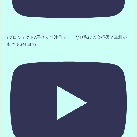
/プロジェクトA子さんも注目？ なぜ私は入会拒否？真相が
刺さる3分間？/