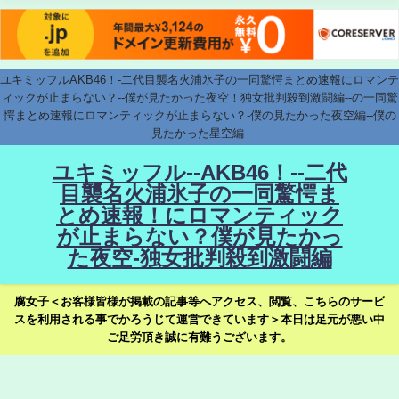
ユキミッフルAKB46！-二代目襲名火浦氷子の一同驚愕まとめ速報にロマンテ
ィックが止まらない？--僕が見たかった夜空！独女批判殺到激闘編--の一同驚
愕まとめ速報にロマンティックが止まらない？-僕の見たかった夜空編--僕の
見たかった星空編-
ユキミッフル--AKB46！--二代
目襲名火浦氷子の一同驚愕ま
とめ速報！にロマンティック
が止まらない？僕が見たかっ
た夜空-独女批判殺到激闘編
腐女子＜お客様皆様が掲載の記事等へアクセス、閲覧、こちらのサービ
スを利用される事でかろうじて運営できています＞本日は足元が悪い中
ご足労頂き誠に有難うございます。