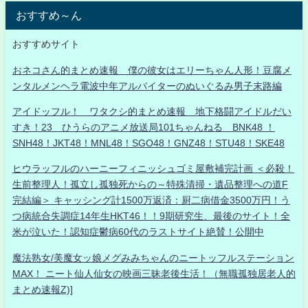
おすすめ～ん
おすすめサイト
おネコさん的まとめ速報 僕の彼女はエリーちゃん人形！豆腐メ
ンタルメンヘラ電波中年アルバイターのぬいぐるみ男子末路編
アイドッフル！ ワタクシ的まとめ速報 地下格闘アイドルだい
すき！23 ひうらのアニメ放送局101ちゃんねる BNK48 ！
SNH48！JKT48！MNL48！SGO48！GNZ48！STU48！SKE48
ヒウラッフルのハーニーフィニッシュゴミ屋敷補完計画 ＜必殺！
生前整理人！孤立し孤独死からの～特殊清掃・遺品整理への道F
完結編＞ キャッシング計1500万返済：厨二病借金3500万円！う
つ病統合失調症14年生HKT46！！9期研究生、最後のサイト！全
米が泣いた！認知症鬱病60代のラストサイト絶賛！公開中
魔法熟女/美魔女ッ娘メグみみちゃんのニートッフルステーション
MAX！ ニート仙人仙女の映画三昧老後生活！（無職孤独居老人的
まとめ速報Z)]