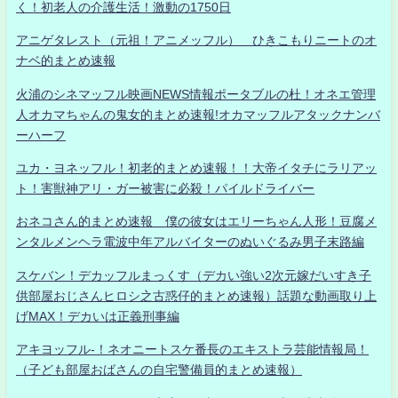
く！初老人の介護生活！激動の1750日
アニゲタレスト（元祖！アニメッフル） ひきこもりニートのオ
ナベ的まとめ速報
火浦のシネマッフル映画NEWS情報ポータブルの杜！オネエ管理
人オカマちゃんの鬼女的まとめ速報!オカマッフルアタックナンバ
ーハーフ
ユカ・ヨネッフル！初老的まとめ速報！！大帝イタチにラリアッ
ト！害獣神アリ・ガー被害に必殺！パイルドライバー
おネコさん的まとめ速報 僕の彼女はエリーちゃん人形！豆腐メ
ンタルメンヘラ電波中年アルバイターのぬいぐるみ男子末路編
スケバン！デカッフルまっくす（デカい強い2次元嫁だいすき子
供部屋おじさんヒロシ之古惑仔的まとめ速報）話題な動画取り上
げMAX！デカいは正義刑事編
アキヨッフル-！ネオニートスケ番長のエキストラ芸能情報局！
（子ども部屋おばさんの自宅警備員的まとめ速報）