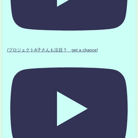
/プロジェクトA子さんも注目？ get a chance!