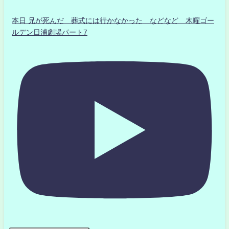
本日 兄が死んだ 葬式には行かなかった などなど 木曜ゴー
ルデン日浦劇場パート7