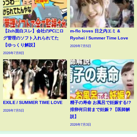
【2ch面白スレ】会社のPCにロ
m-flo loves 日之内エミ &
グ管理のソフト入れられてた
Ryohei / Summer Time Love
【ゆっくり解説】
2026年7月5日
2026年7月8日
EXILE / SUMMER TIME LOVE
精子の寿命 お風呂で妊娠する!?
排卵何日前まで妊娠？【医師解
2026年7月5日
説】
2026年7月3日