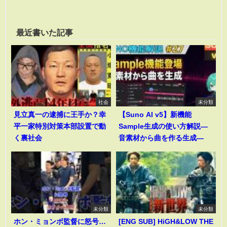
最近書いた記事
社会
未分類
見立真一の逮捕に王手か？幸
【Suno AI v5】新機能
平一家特別対策本部設置で動
Sample生成の使い方解説―
く裏社会
音素材から曲を作る生成―
未分類
未分類
ホン・ミョンボ監督に怒号…
[ENG SUB] HiGH&LOW THE