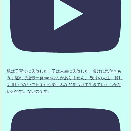
親は子育てに失敗した」子は人生に失敗した。負けに気付きも
う手遅れで逆転一発manなんかありません、 残りの人生、貧し
く食いつないでわずかな楽しみなど見つけて生きていくしかな
いのです。ないのです。