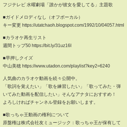
フジテレビ 水曜劇場「誰かが彼女を愛してる」主題歌
■ガイドメロディなし（オフボーカル）
キー変更 https://utatchaoh.blogspot.com/1992/10/04057.html
■カラオケ再生リスト
週間トップ50 https://bit.ly/31uz16I
■早押しクイズ
中山美穂 https://www.utadon.com/playlist?key2=6240
人気曲のカラオケ動画を続々公開中。
「歌詞を覚えたい」「歌を練習したい」「歌ってみた・弾
いてみた動画を配信したい」そんなアナタにおすすめ！
よろしければチャンネル登録をお願いします。
■歌っちゃ王動画の権利について
原盤権は株式会社友ミュージック：歌っちゃ王が保有して