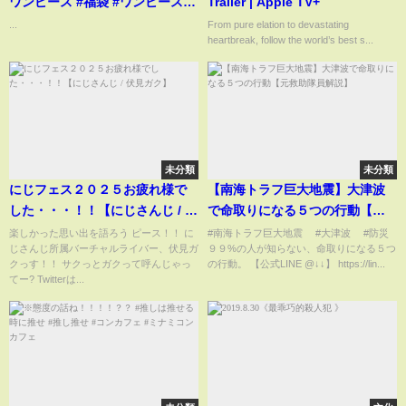
ワンピース #福袋 #ワンピースカ
Trailer | Apple TV+
ード
...
From pure elation to devastating
heartbreak, follow the world’s best s...
未分類
未分類
にじフェス２０２５お疲れ様で
【南海トラフ巨大地震】大津波
した・・・！！【にじさんじ / 伏
で命取りになる５つの行動【元
見ガク】
救助隊員解説】
楽しかった思い出を語ろう ピース！！ に
#南海トラフ巨大地震 #大津波 #防災
じさんじ所属バーチャルライバー、伏見ガ
９９%の人が知らない、命取りになる５つ
クっす！！ サクっとガクって呼んじゃっ
の行動。 【公式LINE @↓↓】 https://lin...
てー? Twitterは...