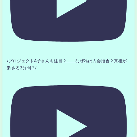
/プロジェクトA子さんも注目？ なぜ私は入会拒否？真相が
刺さる3分間？/