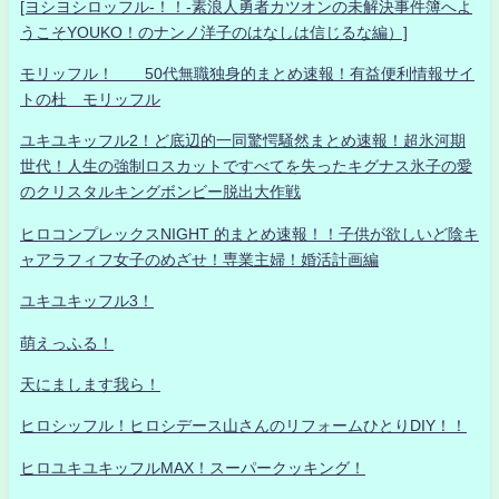
[ヨシヨシロッフル-！！-素浪人勇者カツオンの未解決事件簿へよ
うこそYOUKO！のナンノ洋子のはなしは信じるな編）]
モリッフル！ 50代無職独身的まとめ速報！有益便利情報サイ
トの杜 モリッフル
ユキユキッフル2！ど底辺的一同驚愕騒然まとめ速報！超氷河期
世代！人生の強制ロスカットですべてを失ったキグナス氷子の愛
のクリスタルキングボンビー脱出大作戦
ヒロコンプレックスNIGHT 的まとめ速報！！子供が欲しいど陰キ
ャアラフィフ女子のめざせ！専業主婦！婚活計画編
ユキユキッフル3！
萌えっふる！
天にまします我ら！
ヒロシッフル！ヒロシデース山さんのリフォームひとりDIY！！
ヒロユキユキッフルMAX！スーパークッキング！