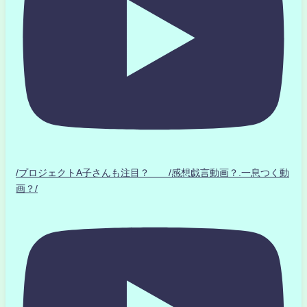
/プロジェクトA子さんも注目？ /感想戯言動画？.一息つく動
画？/