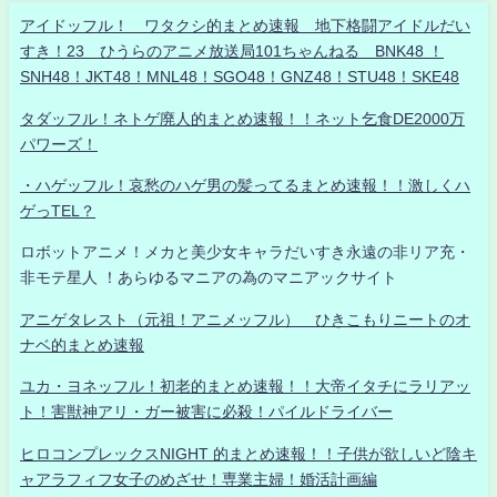
アイドッフル！ ワタクシ的まとめ速報 地下格闘アイドルだい
すき！23 ひうらのアニメ放送局101ちゃんねる BNK48 ！
SNH48！JKT48！MNL48！SGO48！GNZ48！STU48！SKE48
タダッフル！ネトゲ廃人的まとめ速報！！ネット乞食DE2000万
パワーズ！
・ハゲッフル！哀愁のハゲ男の髪ってるまとめ速報！！激しくハ
ゲっTEL？
ロボットアニメ！メカと美少女キャラだいすき永遠の非リア充・
非モテ星人 ！あらゆるマニアの為のマニアックサイト
アニゲタレスト（元祖！アニメッフル） ひきこもりニートのオ
ナベ的まとめ速報
ユカ・ヨネッフル！初老的まとめ速報！！大帝イタチにラリアッ
ト！害獣神アリ・ガー被害に必殺！パイルドライバー
ヒロコンプレックスNIGHT 的まとめ速報！！子供が欲しいど陰キ
ャアラフィフ女子のめざせ！専業主婦！婚活計画編