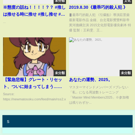
未分類
文化
※態度の話ね！！！！？？ #推し
2019.8.30《最乖巧的殺人犯 》
は推せる時に推せ #推し推せ #コ
▋最乖巧的殺人犯 《引爆點》導演莊景燊
最新電影作品 金鐘、台北電影獎雙料影帝
ンカフェ #ミナミコンカフェ
...
黃河擔綱主演 2015文化部電影優良劇本 特
優 監製：王莉雯、王...
未分類
未分類
【緊急悲報】グレート・リセッ
あなたの運勢、2025。
ト、ついに始まってしまう……
マスターマインドメンバーズ ⚡ブレない
「私」になる周波数トレーニング
Source:
「Master Mind Members2025」※参加権
https://newmatosoku.com/feed/main/rss2.xml...
は残りわずか...
s