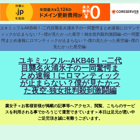
ユキミッフルAKB46！-二代目襲名火浦氷子の一同驚愕まとめ速報にロマンテ
ィックが止まらない？--僕が見たかった夜空！独女批判殺到激闘編--の一同驚
愕まとめ速報にロマンティックが止まらない？-僕の見たかった夜空編--僕の
見たかった星空編-
ユキミッフル--AKB46！--二代
目襲名火浦氷子の一同驚愕ま
とめ速報！にロマンティック
が止まらない？僕が見たかっ
た夜空-独女批判殺到激闘編
腐女子＜お客様皆様が掲載の記事等へアクセス、閲覧、こちらのサービ
スを利用される事でかろうじて運営できています＞本日は足元が悪い中
ご足労頂き誠に有難うございます。