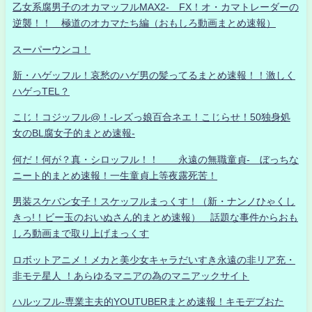
乙女系腐男子のオカマッフルMAX2- FX！オ・カマトレーダーの
逆襲！！ 極道のオカマたち編（おもしろ動画まとめ速報）
スーパーウンコ！
新・ハゲッフル！哀愁のハゲ男の髪ってるまとめ速報！！激しく
ハゲっTEL？
こじ！コジッフル@！-レズっ娘百合ネエ！こじらせ！50独身処
女のBL腐女子的まとめ速報-
何だ！何が？真・シロッフル！！ 永遠の無職童貞- ぼっちな
ニート的まとめ速報！一生童貞上等夜露死苦！
男装スケバン女子！スケッフルまっくす！（新・ナンノひゃくし
きっ!！ビー玉のおいぬさん的まとめ速報） 話題な事件からおも
しろ動画まで取り上げまっくす
ロボットアニメ！メカと美少女キャラだいすき永遠の非リア充・
非モテ星人 ！あらゆるマニアの為のマニアックサイト
ハルッフル-専業主夫的YOUTUBERまとめ速報！キモデブおた