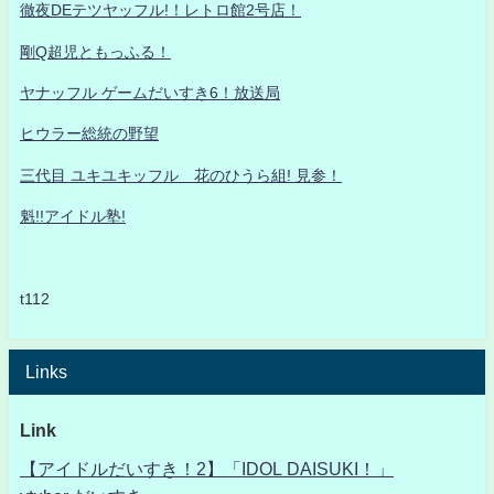
徹夜DEテツヤッフル!！レトロ館2号店！
剛Q超児ともっふる！
ヤナッフル ゲームだいすき6！放送局
ヒウラー総統の野望
三代目 ユキユキッフル 花のひうら組! 見参！
魁!!アイドル塾!
t112
Links
Link
【アイドルだいすき！2】「IDOL DAISUKI！」