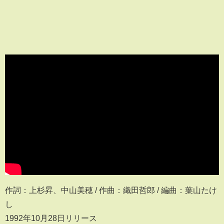
作詞：上杉昇、中山美穂 / 作曲：織田哲郎 / 編曲：葉山たけ
し
1992年10月28日リリース