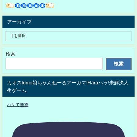
アーカイブ
検索
検索
カオスtomo娘ちゃんねーるアーガマ!Haraハラ!未解決人
生ゲーム
ハゲて無双