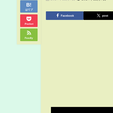
はてブ
Facebook
post
Pocket
Feedly