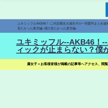
ユキミッフルAKB46！-二代目襲名火浦氷子の一同驚愕まとめ
見たかった夜空編--僕の見たかった星空編-
ユキミッフル--AKB46
ィックが止まらない？僕が
腐女子＜お客様皆様が掲載の記事等へアクセス、閲覧