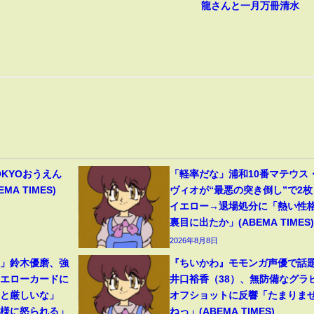
龍さんと一月万冊清水
OKYOおうえん
「軽率だな」浦和10番マテウス
A TIMES)
ヴィオが“最悪の突き倒し”で2枚
イエロー→退場処分に「熱い性
裏目に出たか」(ABEMA TIMES)
2026年8月8日
裂」鈴木優磨、強
『ちいかわ』モモンガ声優で話
イエローカードに
井口裕香（38）、無防備なグラ
っと厳しいな」
オフショットに反響「たまりま
母様に怒られる」
ねっ」(ABEMA TIMES)