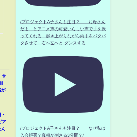
/プロジェクトA子さんも注目？ お母さん
だよ とアニメ声の可愛いらしい声で手を振
ってくれる 起き上がりながら両手をパタパ
タさせて 右へ左へと ダンスする
・サ
目
格が
題・
ビア
/プロジェクトA子さんも注目？ なぜ私は
せん
入会拒否？真相が刺さる3分間？/