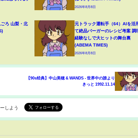
2026年8月8日
見ごろ 山梨・北
元トラック運転手（64）AIを活
S)
て絶品バーガーのレシピ考案 調
経験なしで大ヒットの舞台裏
(ABEMA TIMES)
2026年8月8日
【90s经典】中山美穂 & WANDS - 世界中の誰より
きっと 1992.11.14
ローしよう