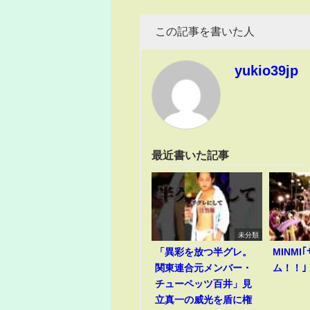
この記事を書いた人
yukio39jp
最近書いた記事
未分類
「異彩を放つ半グレ。
MINM
関東連合元メンバー・
ム！！｣
チューペッツ百井」見
立真一の威光を盾に権