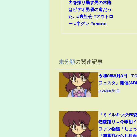
力を振り翳す男の末路
はビデオ男優の道だっ
た…#裏社会 #アウトロ
ー #半グレ #shorts
未分類
の関連記事
令和8年8月8日「T
フェスタ」開催(ABEM
2026年8月9日
「ミドルキック炸
烈腹蹴り→今季初
ファン物議「ちょ
「開幕戦からお祖