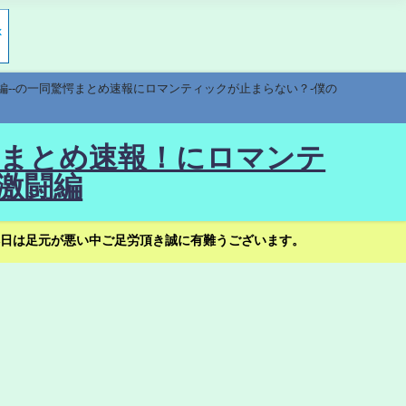
編--の一同驚愕まとめ速報にロマンティックが止まらない？-僕の
驚愕まとめ速報！にロマンテ
激闘編
日は足元が悪い中ご足労頂き誠に有難うございます。