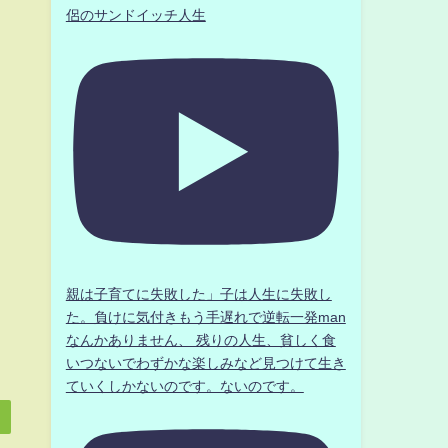
侶のサンドイッチ人生
親は子育てに失敗した」子は人生に失敗し
た。負けに気付きもう手遅れで逆転一発man
なんかありません、 残りの人生、貧しく食
いつないでわずかな楽しみなど見つけて生き
ていくしかないのです。ないのです。