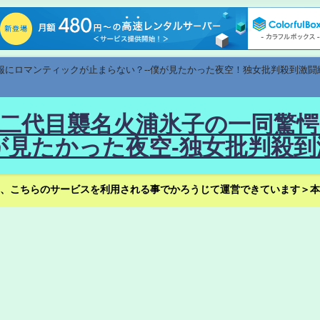
速報にロマンティックが止まらない？--僕が見たかった夜空！独女批判殺到激闘
！--二代目襲名火浦氷子の一同
見たかった夜空-独女批判殺到
、こちらのサービスを利用される事でかろうじて運営できています＞本