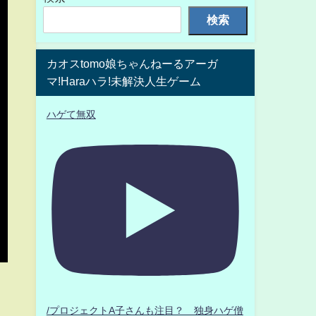
検索
カオスtomo娘ちゃんねーるアーガ
マ!Haraハラ!未解決人生ゲーム
ハゲて無双
/プロジェクトA子さんも注目？ 独身ハゲ僧