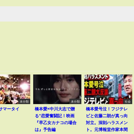
未分類
未分類
社会
I｢サマータイ
橋本愛×中川大志で贈
橋本愛号泣！フジテレ
る”恋愛奮闘記！映画
ビと佐藤二朗が真っ向
『早乙女カナコの場合
対立。深刻ハラスメン
は』予告編
ト。元博報堂作家本間