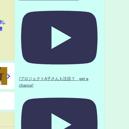
用し
理
/プロジェクトA子さんも注目？ get a
chance!