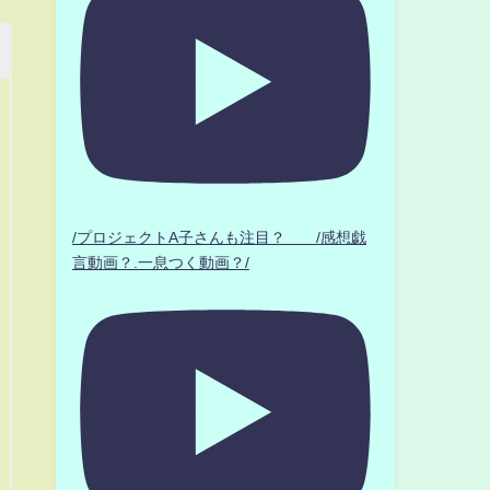
/プロジェクトA子さんも注目？ /感想戯
言動画？.一息つく動画？/