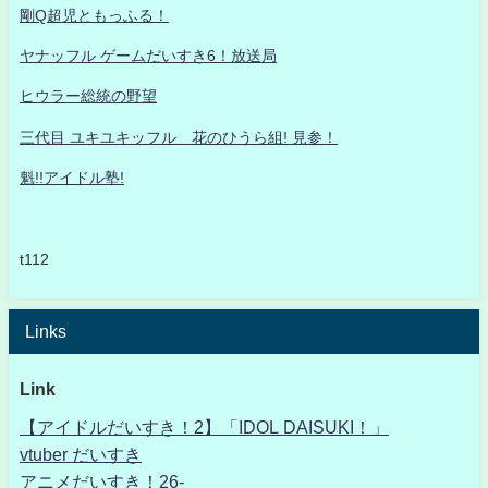
剛Q超児ともっふる！
ヤナッフル ゲームだいすき6！放送局
ヒウラー総統の野望
三代目 ユキユキッフル 花のひうら組! 見参！
魁!!アイドル塾!
t112
Links
Link
【アイドルだいすき！2】「IDOL DAISUKI！」
vtuber だいすき
アニメだいすき！26-