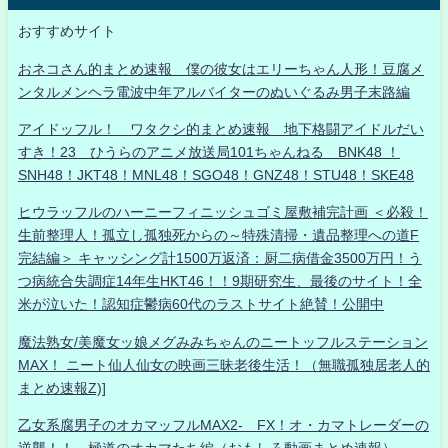
おすすめサイト
おネコさん的まとめ速報 僕の彼女はエリーちゃん人形！豆腐メ
ンタルメンヘラ電波中年アルバイターのぬいぐるみ男子末路編
アイドッフル！ ワタクシ的まとめ速報 地下格闘アイドルだい
すき！23 ひうらのアニメ放送局101ちゃんねる BNK48 ！
SNH48！JKT48！MNL48！SGO48！GNZ48！STU48！SKE48
ヒウラッフルのハーニーフィニッシュゴミ屋敷補完計画 ＜必殺！
生前整理人！孤立し孤独死からの～特殊清掃・遺品整理への道F
完結編＞ キャッシング計1500万返済：厨二病借金3500万円！う
つ病統合失調症14年生HKT46！！9期研究生、最後のサイト！全
米が泣いた！認知症鬱病60代のラストサイト絶賛！公開中
魔法熟女/美魔女ッ娘メグみみちゃんのニートッフルステーション
MAX！ ニート仙人仙女の映画三昧老後生活！（無職孤独居老人的
まとめ速報Z)]
乙女系腐男子のオカマッフルMAX2- FX！オ・カマトレーダーの