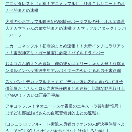
アニゲタレスト（元祖！アニメッフル） ひきこもりニートのオ
ナベ的まとめ速報
火浦のシネマッフル映画NEWS情報ポータブルの杜！オネエ管理
人オカマちゃんの鬼女的まとめ速報!オカマッフルアタックナンバ
ーハーフ
ユカ・ヨネッフル！初老的まとめ速報！！大帝イタチにラリアッ
ト！害獣神アリ・ガー被害に必殺！パイルドライバー
おネコさん的まとめ速報 僕の彼女はエリーちゃん人形！豆腐メ
ンタルメンヘラ電波中年アルバイターのぬいぐるみ男子末路編
スケバン！デカッフルまっくす（デカい強い2次元嫁だいすき子
供部屋おじさんヒロシ之古惑仔的まとめ速報）話題な動画取り上
げMAX！デカいは正義刑事編
アキヨッフル-！ネオニートスケ番長のエキストラ芸能情報局！
（子ども部屋おばさんの自宅警備員的まとめ速報）
[ヨシヨシロッフル-！！-素浪人勇者カツオンの未解決事件簿へよ
うこそYOUKO！のナンノ洋子のはなしは信じるな編）]