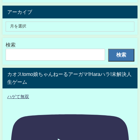
アーカイブ
検索
検索
カオスtomo娘ちゃんねーるアーガマ!Haraハラ!未解決人
生ゲーム
ハゲて無双