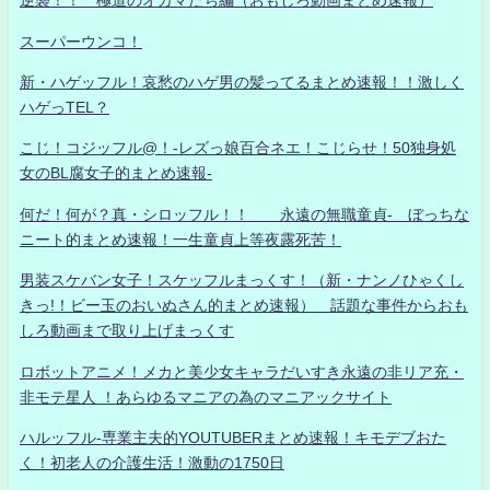
逆襲！！ 極道のオカマたち編（おもしろ動画まとめ速報）
スーパーウンコ！
新・ハゲッフル！哀愁のハゲ男の髪ってるまとめ速報！！激しく
ハゲっTEL？
こじ！コジッフル@！-レズっ娘百合ネエ！こじらせ！50独身処
女のBL腐女子的まとめ速報-
何だ！何が？真・シロッフル！！ 永遠の無職童貞- ぼっちな
ニート的まとめ速報！一生童貞上等夜露死苦！
男装スケバン女子！スケッフルまっくす！（新・ナンノひゃくし
きっ!！ビー玉のおいぬさん的まとめ速報） 話題な事件からおも
しろ動画まで取り上げまっくす
ロボットアニメ！メカと美少女キャラだいすき永遠の非リア充・
非モテ星人 ！あらゆるマニアの為のマニアックサイト
ハルッフル-専業主夫的YOUTUBERまとめ速報！キモデブおた
く！初老人の介護生活！激動の1750日