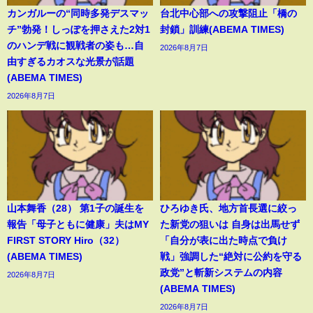
カンガルーの“同時多発デスマッ
台北中心部への攻撃阻止「橋の
チ”勃発！しっぽを押さえた2対1
封鎖」訓練(ABEMA TIMES)
のハンデ戦に観戦者の姿も…自
2026年8月7日
由すぎるカオスな光景が話題
(ABEMA TIMES)
2026年8月7日
山本舞香（28） 第1子の誕生を
ひろゆき氏、地方首長選に絞っ
報告「母子ともに健康」夫はMY
た新党の狙いは 自身は出馬せず
FIRST STORY Hiro（32）
「自分が表に出た時点で負け
(ABEMA TIMES)
戦」強調した“絶対に公約を守る
政党”と斬新システムの内容
2026年8月7日
(ABEMA TIMES)
2026年8月7日