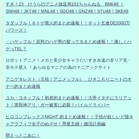
すき！23 ひうらのアニメ放送局101ちゃんねる BNK48 ！
SNH48！JKT48！MNL48！SGO48！GNZ48！STU48！SKE48
タダッフル！ネトゲ廃人的まとめ速報！！ネット乞食DE2000万
パワーズ！
・ハゲッフル！哀愁のハゲ男の髪ってるまとめ速報！！激しくハ
ゲっTEL？
ロボットアニメ！メカと美少女キャラだいすき永遠の非リア充・
非モテ星人 ！あらゆるマニアの為のマニアックサイト
アニゲタレスト（元祖！アニメッフル） ひきこもりニートのオ
ナベ的まとめ速報
ユカ・ヨネッフル！初老的まとめ速報！！大帝イタチにラリアッ
ト！害獣神アリ・ガー被害に必殺！パイルドライバー
ヒロコンプレックスNIGHT 的まとめ速報！！子供が欲しいど陰キ
ャアラフィフ女子のめざせ！専業主婦！婚活計画編
萌えっとこあに！