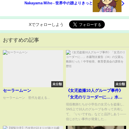
Nakayama Miho - 世界中の誰よりきっと
Xでフォローしよう
おすすめの記事
未分類
未分類
セーラームーン
《女児盗撮10人グループ事件》
「女児のリコーダーに…」水藤
セーラームーン 世代を超える...
翔太被告（34）の父親も教師だ
現役教師たちが小学生の女児らを盗撮し、
SNS上で10人のグループを作って共有し
った！中学校長、教育委員会の
て、「いいですね」などと品評しあう――
課長を歴任
信じがたい事件が発覚した...