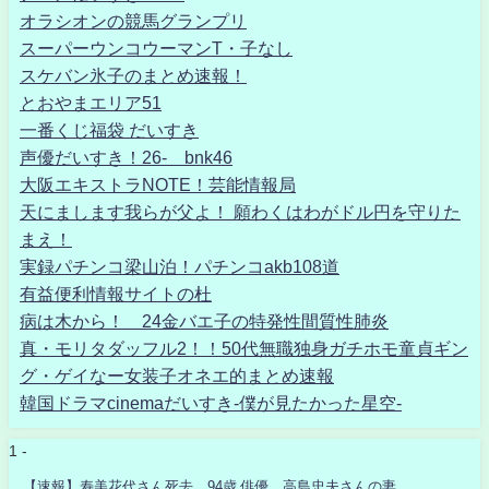
オラシオンの競馬グランプリ
スーパーウンコウーマンT・子なし
スケバン氷子のまとめ速報！
とおやまエリア51
一番くじ福袋 だいすき
声優だいすき！26- bnk46
大阪エキストラNOTE！芸能情報局
天にまします我らが父よ！ 願わくはわがドル円を守りた
まえ！
実録パチンコ梁山泊！パチンコakb108道
有益便利情報サイトの杜
病は木から！ 24金バエ子の特発性間質性肺炎
真・モリタダッフル2！！50代無職独身ガチホモ童貞ギン
グ・ゲイなー女装子オネエ的まとめ速報
韓国ドラマcinemaだいすき-僕が見たかった星空-
1 -
【速報】寿美花代さん死去、94歳 俳優、高島忠夫さんの妻