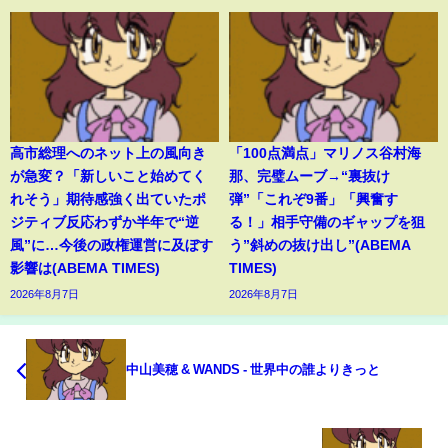
高市総理へのネット上の風向き
「100点満点」マリノス谷村海
が急変？「新しいこと始めてく
那、完璧ムーブ→“裏抜け
れそう」期待感強く出ていたポ
弾”「これぞ9番」「興奮す
ジティブ反応わずか半年で“逆
る！」相手守備のギャップを狙
風”に…今後の政権運営に及ぼす
う”斜めの抜け出し”(ABEMA
影響は(ABEMA TIMES)
TIMES)
2026年8月7日
2026年8月7日
中山美穂 & WANDS - 世界中の誰よりきっと