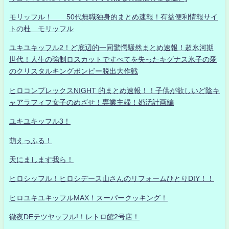
モリッフル！ 50代無職独身的まとめ速報！有益便利情報サイ
トの杜 モリッフル
ユキユキッフル2！ど底辺的一同驚愕騒然まとめ速報！超氷河期
世代！人生の強制ロスカットですべてを失ったキグナス氷子の愛
のクリスタルキングボンビー脱出大作戦
ヒロコンプレックスNIGHT 的まとめ速報！！子供が欲しいど陰キ
ャアラフィフ女子のめざせ！専業主婦！婚活計画編
ユキユキッフル3！
萌えっふる！
天にまします我ら！
ヒロシッフル！ヒロシデース山さんのリフォームひとりDIY！！
ヒロユキユキッフルMAX！スーパークッキング！
徹夜DEテツヤッフル!！レトロ館2号店！