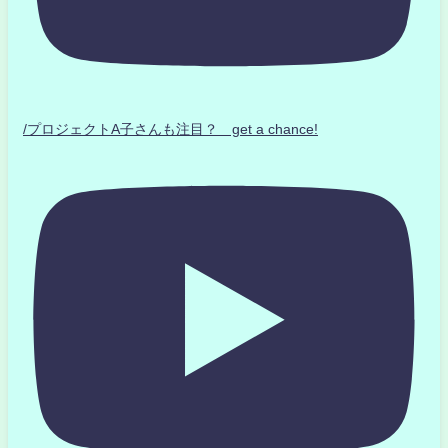
/プロジェクトA子さんも注目？ get a chance!