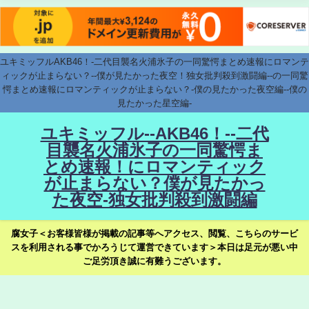
ユキミッフルAKB46！-二代目襲名火浦氷子の一同驚愕まとめ速報にロマンテ
ィックが止まらない？--僕が見たかった夜空！独女批判殺到激闘編--の一同驚
愕まとめ速報にロマンティックが止まらない？-僕の見たかった夜空編--僕の
見たかった星空編-
ユキミッフル--AKB46！--二代
目襲名火浦氷子の一同驚愕ま
とめ速報！にロマンティック
が止まらない？僕が見たかっ
た夜空-独女批判殺到激闘編
腐女子＜お客様皆様が掲載の記事等へアクセス、閲覧、こちらのサービ
スを利用される事でかろうじて運営できています＞本日は足元が悪い中
ご足労頂き誠に有難うございます。