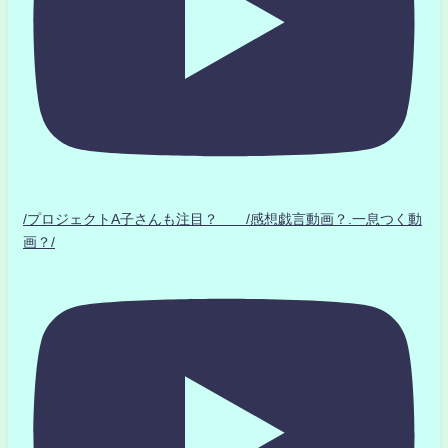
/プロジェクトA子さんも注目？ /感想戯言動画？.一息つく動
画？/