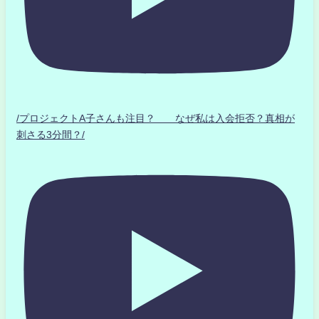
/プロジェクトA子さんも注目？ なぜ私は入会拒否？真相が
刺さる3分間？/