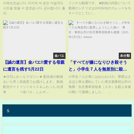
리해보았습니다. 마지막 세 분은 아쉽게도
リジナル動画です。 ■動画の内容について
사진을 찾을 수 없었습니다. 감사합니다. 출
動画のシナリオは2ch(5ch)のスレッドをモ
처...
チーフとしてい...
金バエ
未分類
【誠の遺言】金バエ!!愛する母親
「すべてが嫌になりひき殺そう
に遺言を残す5月22日
と」小学生７人を無差別に殺害
しようとした疑い 東京・東村
★日刊ふわっちマガジン★ 配信者の動画
小学生７人が車にはねられけが。警察はさ
をいち早く高画質でお届けします。 動画
きほど車を運転していた東京都東村山市の
山市の矢沢勇希容疑者を逮捕
配信サイト⇒ツイキャス＆ふわっち 出演
無職・矢沢勇希容疑者（２８）を殺人未遂
（2025年5月1日）#shorts
者 ⇒金バエ、しんや...
の疑いで逮捕しました。 ...
s