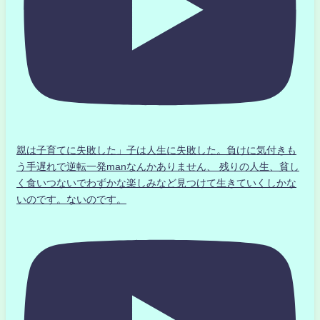
親は子育てに失敗した」子は人生に失敗した。負けに気付きも
う手遅れで逆転一発manなんかありません、 残りの人生、貧し
く食いつないでわずかな楽しみなど見つけて生きていくしかな
いのです。ないのです。