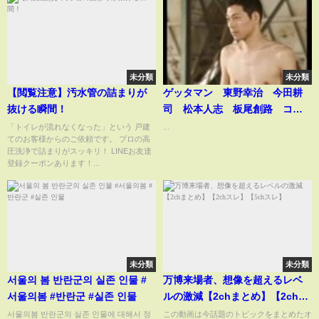
未分類
未分類
【閲覧注意】汚水管の詰まりが
ゲッタマン 東野幸治 今田耕
抜ける瞬間！
司 松本人志 板尾創路 ココ
リコ
「トイレが流れなくなった」という 戸建
...
てのお客様からのご依頼です。 プロの高
圧洗浄で詰まりがスッキリ！ LINEお友達
登録クーポンあります！...
未分類
未分類
서울의 봄 반란군의 실존 인물 #
万博来場者、想像を超えるレベ
서울의봄 #반란군 #실존 인물
ルの激減【2chまとめ】【2chス
レ】【5chスレ】
서울의봄 반란군의 실존 인물에 대해서 정
この動画は今話題のトピックをまとめたオ