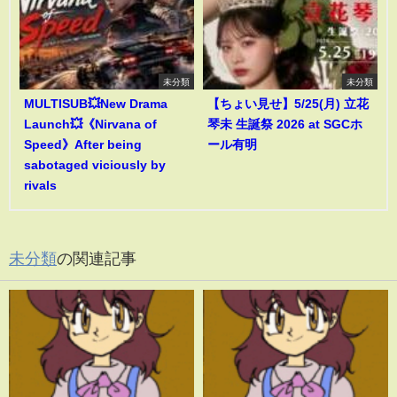
未分類
未分類
MULTISUB💥New Drama
【ちょい見せ】5/25(月) 立花
Launch💥《Nirvana of
琴未 生誕祭 2026 at SGCホ
Speed》After being
ール有明
sabotaged viciously by
rivals
未分類
の関連記事