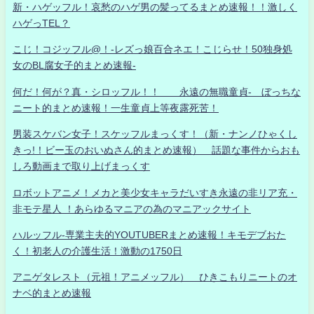
新・ハゲッフル！哀愁のハゲ男の髪ってるまとめ速報！！激しく
ハゲっTEL？
こじ！コジッフル@！-レズっ娘百合ネエ！こじらせ！50独身処
女のBL腐女子的まとめ速報-
何だ！何が？真・シロッフル！！ 永遠の無職童貞- ぼっちな
ニート的まとめ速報！一生童貞上等夜露死苦！
男装スケバン女子！スケッフルまっくす！（新・ナンノひゃくし
きっ!！ビー玉のおいぬさん的まとめ速報） 話題な事件からおも
しろ動画まで取り上げまっくす
ロボットアニメ！メカと美少女キャラだいすき永遠の非リア充・
非モテ星人 ！あらゆるマニアの為のマニアックサイト
ハルッフル-専業主夫的YOUTUBERまとめ速報！キモデブおた
く！初老人の介護生活！激動の1750日
アニゲタレスト（元祖！アニメッフル） ひきこもりニートのオ
ナベ的まとめ速報