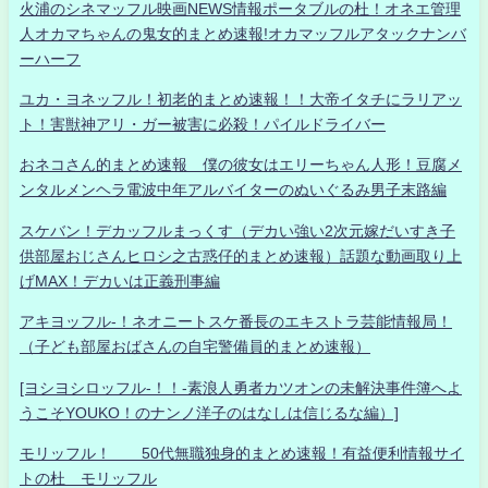
火浦のシネマッフル映画NEWS情報ポータブルの杜！オネエ管理
人オカマちゃんの鬼女的まとめ速報!オカマッフルアタックナンバ
ーハーフ
ユカ・ヨネッフル！初老的まとめ速報！！大帝イタチにラリアッ
ト！害獣神アリ・ガー被害に必殺！パイルドライバー
おネコさん的まとめ速報 僕の彼女はエリーちゃん人形！豆腐メ
ンタルメンヘラ電波中年アルバイターのぬいぐるみ男子末路編
スケバン！デカッフルまっくす（デカい強い2次元嫁だいすき子
供部屋おじさんヒロシ之古惑仔的まとめ速報）話題な動画取り上
げMAX！デカいは正義刑事編
アキヨッフル-！ネオニートスケ番長のエキストラ芸能情報局！
（子ども部屋おばさんの自宅警備員的まとめ速報）
[ヨシヨシロッフル-！！-素浪人勇者カツオンの未解決事件簿へよ
うこそYOUKO！のナンノ洋子のはなしは信じるな編）]
モリッフル！ 50代無職独身的まとめ速報！有益便利情報サイ
トの杜 モリッフル