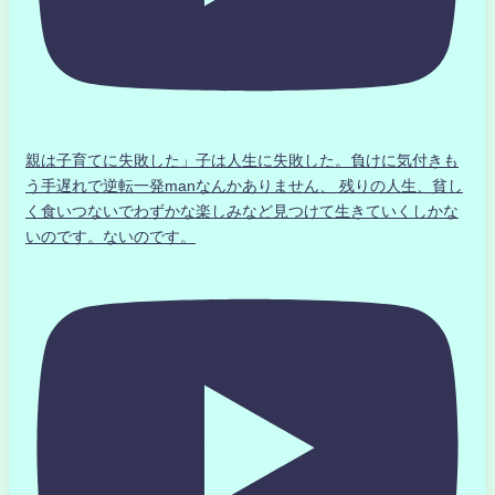
親は子育てに失敗した」子は人生に失敗した。負けに気付きも
う手遅れで逆転一発manなんかありません、 残りの人生、貧し
く食いつないでわずかな楽しみなど見つけて生きていくしかな
いのです。ないのです。