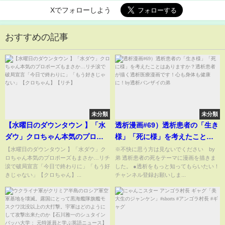
Xでフォローしよう
おすすめの記事
未分類
未分類
【水曜日のダウンタウン 】「水
透析漫画#69）透析患者の「生き
ダウ」クロちゃん本気のプロポ
様」「死に様」を考えたことは
ーズもまさか…リチ涙で破局宣
ありますか？透析患者が描く透
【水曜日のダウンタウン 】「水ダウ」ク
※不快に思う方は見ないでください by
ロちゃん本気のプロポーズもまさか…リチ
弟 透析患者の死をテーマに漫画を描きま
言「今日で終わりに」「もう好
析医療漫画です！心も身体も健
涙で破局宣言「今日で終わりに」「もう好
した。 ●透析をもっと知ってもらいたい！
きじゃない」【クロちゃん】
康に！by透析バンザイの弟
きじゃない」【クロちゃん】...
チャンネル登録お願いしま...
【リチ】