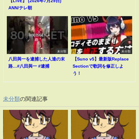
【LIVE】 (2026年7月29日)
ANN/テレ朝
未分類
未分類
八田與一を逮捕した人達の末
【Suno v5】最新版Replace
路…#八田與一 #逮捕
Sectionで歌詞を修正しよ
う！
未分類
の関連記事