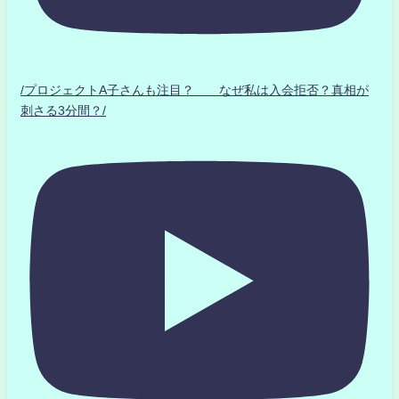
/プロジェクトA子さんも注目？ なぜ私は入会拒否？真相が
刺さる3分間？/