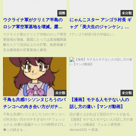
国際
未分類
ウクライナ軍がクリミア半島の
にゃんこスター アンゴラ村長 ギ
ロシア軍空軍基地を壊滅。露国
ャグ「美大生のジャンケン」
にとって黒海艦隊旗艦モスクワ
#shorts #アンゴラ村長 #ギャグ
ウクライナ軍がクリミア半島のロシア軍空
†アンゴラ村長†目力半端ない...
軍基地を壊滅。露国にとっては黒海艦隊旗
沈没以上の大打撃。宇軍はどの
艦モスクワ沈没以上の大打撃。衛星画像で
ようにして攻撃出来たのか【石
見る爆発前の空軍基地と爆発...
川雅一のシュタインバッハ大
学： 元特派員と学ぶ英語ニュー
ス】
未分類
未分類
千鳥も共感!!シソンヌじろうのパ
【漫画】モテる人モテない人の
チンコへの向き合い方がガチす
話し方の違い【マンガ動画】
ぎる!!パチフェッショナル 仕事
千鳥も共感!!シソンヌじろうのパチンコへ
話が盛り上がれば２回目のデートがある。
の向き合い方がガチすぎる!!パチフェッシ
【漫画】モテる人モテない人の話し方の違
の流儀チャンスの時間 # 171』
ョナル 仕事の流儀チャンスの時間 # 171』
い【マンガ動画】 フェルミ研究所：
◆この続きを...
denran1031 〜音楽...