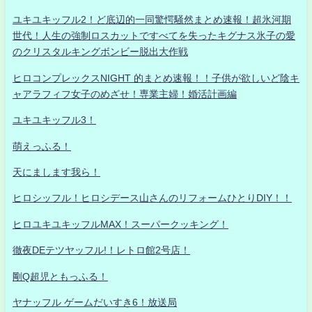
ユキユキッフル2！ど底辺的一同驚愕騒然まとめ速報！超氷河期
世代！人生の強制ロスカットですべてを失ったキグナス氷子の愛
のクリスタルキングボンビー脱出大作戦
ヒロコンプレックスNIGHT 的まとめ速報！！子供が欲しいど陰キ
ャアラフィフ女子のめざせ！専業主婦！婚活計画編
ユキユキッフル3！
萌えっふる！
天にまします我ら！
ヒロシッフル！ヒロシデース山さんのリフォームひとりDIY！！
ヒロユキユキッフルMAX！スーパークッキング！
徹夜DEテツヤッフル!！レトロ館2号店！
剛Q超児ともっふる！
ヤナッフル ゲームだいすき6！放送局