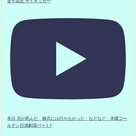
女子高生 サイキッカー
本日 兄が死んだ 葬式には行かなかった などなど 木曜ゴー
ルデン日浦劇場パート7