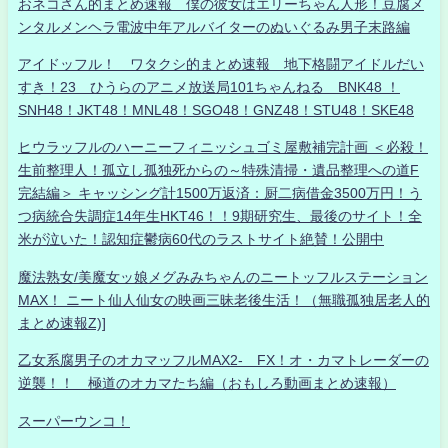
おネコさん的まとめ速報 僕の彼女はエリーちゃん人形！豆腐メ
ンタルメンヘラ電波中年アルバイターのぬいぐるみ男子末路編
アイドッフル！ ワタクシ的まとめ速報 地下格闘アイドルだい
すき！23 ひうらのアニメ放送局101ちゃんねる BNK48 ！
SNH48！JKT48！MNL48！SGO48！GNZ48！STU48！SKE48
ヒウラッフルのハーニーフィニッシュゴミ屋敷補完計画 ＜必殺！
生前整理人！孤立し孤独死からの～特殊清掃・遺品整理への道F
完結編＞ キャッシング計1500万返済：厨二病借金3500万円！う
つ病統合失調症14年生HKT46！！9期研究生、最後のサイト！全
米が泣いた！認知症鬱病60代のラストサイト絶賛！公開中
魔法熟女/美魔女ッ娘メグみみちゃんのニートッフルステーション
MAX！ ニート仙人仙女の映画三昧老後生活！（無職孤独居老人的
まとめ速報Z)]
乙女系腐男子のオカマッフルMAX2- FX！オ・カマトレーダーの
逆襲！！ 極道のオカマたち編（おもしろ動画まとめ速報）
スーパーウンコ！