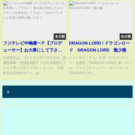
未分類
未分類
フジテレビ中嶋優一Ｐ【プロデ
DRAGON LORD / ドラゴンロー
ューサー】お大事にして下さ
ド DRAGON LORD 龍少爺
い！港社長は辞任してホリエモ
立花孝志は、【２０２５年７月公示の 参
ジャッキー・チェン主演「ドラゴンロー
議院選挙・全国比例区】での出馬表明を２
ド」主題歌 『DRAGON LORD』歌：タイ
ンに社長交代して下さい！それ
０２４年１２月１５日にしました。 立花
ム・ファイブとクンフー・エクスプレス
がフジテレビ社員と国民の願い
孝志公式Webサイト→ht...
DRAGON LOR...
です！
s