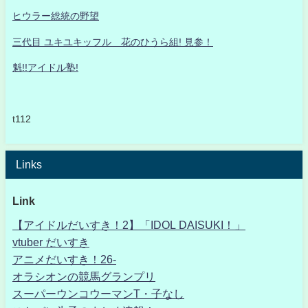
ヒウラー総統の野望
三代目 ユキユキッフル 花のひうら組! 見参！
魁!!アイドル塾!
t112
Links
Link
【アイドルだいすき！2】「IDOL DAISUKI！」
vtuber だいすき
アニメだいすき！26-
オラシオンの競馬グランプリ
スーパーウンコウーマンT・子なし