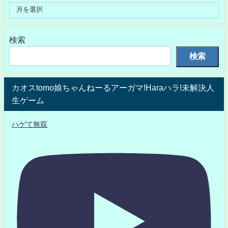
検索
検索
カオスtomo娘ちゃんねーるアーガマ!Haraハラ!未解決人
生ゲーム
ハゲて無双