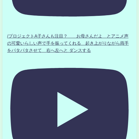
/プロジェクトA子さんも注目？ お母さんだよ とアニメ声
の可愛いらしい声で手を振ってくれる 起き上がりながら両手
をパタパタさせて 右へ左へと ダンスする