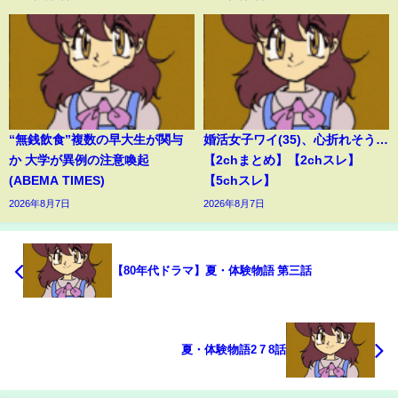
“無銭飲食”複数の早大生が関与
婚活女子ワイ(35)、心折れそう…
か 大学が異例の注意喚起
【2chまとめ】【2chスレ】
(ABEMA TIMES)
【5chスレ】
2026年8月7日
2026年8月7日
【80年代ドラマ】夏・体験物語 第三話
夏・体験物語2 7 8話