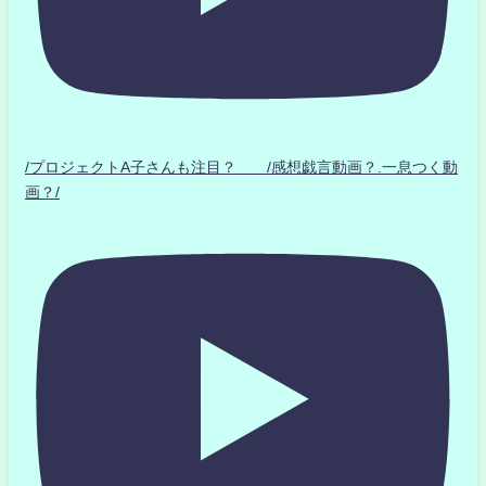
/プロジェクトA子さんも注目？ /感想戯言動画？.一息つく動
画？/