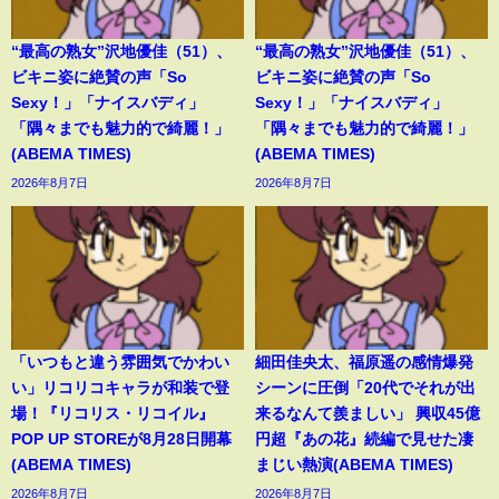
“最高の熟女”沢地優佳（51）、
“最高の熟女”沢地優佳（51）、
ビキニ姿に絶賛の声「So
ビキニ姿に絶賛の声「So
Sexy！」「ナイスバディ」
Sexy！」「ナイスバディ」
「隅々までも魅力的で綺麗！」
「隅々までも魅力的で綺麗！」
(ABEMA TIMES)
(ABEMA TIMES)
2026年8月7日
2026年8月7日
「いつもと違う雰囲気でかわい
細田佳央太、福原遥の感情爆発
い」リコリコキャラが和装で登
シーンに圧倒「20代でそれが出
場！『リコリス・リコイル』
来るなんて羨ましい」 興収45億
POP UP STOREが8月28日開幕
円超『あの花』続編で見せた凄
(ABEMA TIMES)
まじい熱演(ABEMA TIMES)
2026年8月7日
2026年8月7日