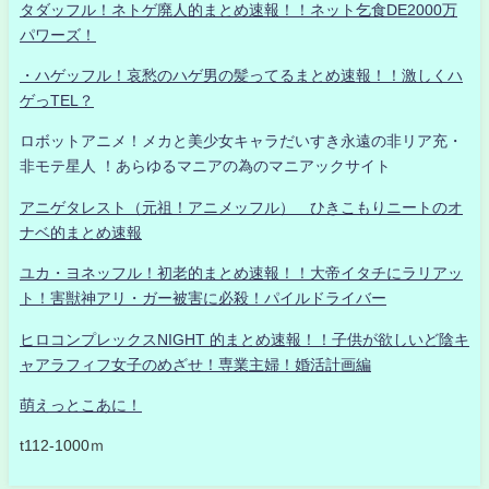
タダッフル！ネトゲ廃人的まとめ速報！！ネット乞食DE2000万
パワーズ！
・ハゲッフル！哀愁のハゲ男の髪ってるまとめ速報！！激しくハ
ゲっTEL？
ロボットアニメ！メカと美少女キャラだいすき永遠の非リア充・
非モテ星人 ！あらゆるマニアの為のマニアックサイト
アニゲタレスト（元祖！アニメッフル） ひきこもりニートのオ
ナベ的まとめ速報
ユカ・ヨネッフル！初老的まとめ速報！！大帝イタチにラリアッ
ト！害獣神アリ・ガー被害に必殺！パイルドライバー
ヒロコンプレックスNIGHT 的まとめ速報！！子供が欲しいど陰キ
ャアラフィフ女子のめざせ！専業主婦！婚活計画編
萌えっとこあに！
t112-1000ｍ