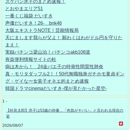
スケバン氷子のまとめ速報！
とおやまエリア51
一番くじ福袋 だいすき
声優だいすき！26- bnk46
大阪エキストラNOTE！芸能情報局
天にまします我らが父よ！ 願わくはわがドル円を守りた
まえ！
実録パチンコ梁山泊！パチンコakb108道
有益便利情報サイトの杜
病は木から！ 24金バエ子の特発性間質性肺炎
真・モリタダッフル2！！50代無職独身ガチホモ童貞ギン
グ・ゲイなー女装子オネエ的まとめ速報
韓国ドラマcinemaだいすき-僕が見たかった星空-
1 -
【杉良太郎】息子は53歳の俳優…「色気がヤバい」と言われる現在の
姿
2026/08/07