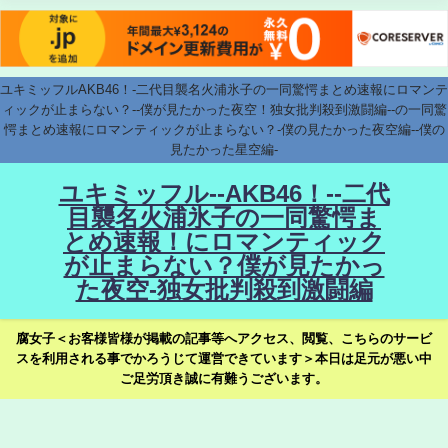
ユキミッフルAKB46！-二代目襲名火浦氷子の一同驚愕まとめ速報にロマンテ
ィックが止まらない？--僕が見たかった夜空！独女批判殺到激闘編--の一同驚
愕まとめ速報にロマンティックが止まらない？-僕の見たかった夜空編--僕の
見たかった星空編-
ユキミッフル--AKB46！--二代
目襲名火浦氷子の一同驚愕ま
とめ速報！にロマンティック
が止まらない？僕が見たかっ
た夜空-独女批判殺到激闘編
腐女子＜お客様皆様が掲載の記事等へアクセス、閲覧、こちらのサービ
スを利用される事でかろうじて運営できています＞本日は足元が悪い中
ご足労頂き誠に有難うございます。