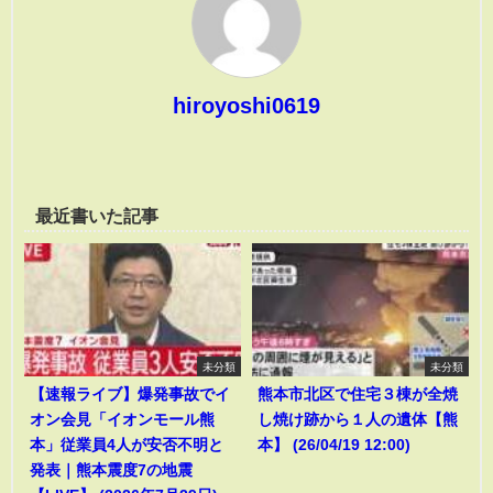
hiroyoshi0619
最近書いた記事
未分類
未分類
【速報ライブ】爆発事故でイ
熊本市北区で住宅３棟が全焼
オン会見「イオンモール熊
し焼け跡から１人の遺体【熊
本」従業員4人が安否不明と
本】 (26/04/19 12:00)
発表｜熊本震度7の地震