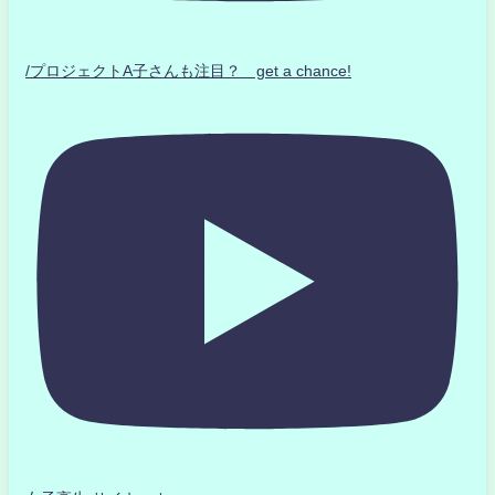
/プロジェクトA子さんも注目？ get a chance!