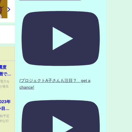
震度
範囲で発
/プロジェクトA子さんも注目？ get a
電力を
が発生
chance!
23年
い目に
オンラ
開始予定
的な行