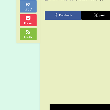
はてブ
Facebook
post
Pocket
Feedly