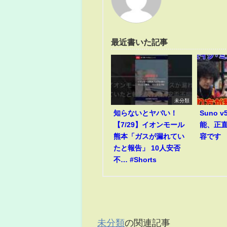
最近書いた記事
未分類
知らないとヤバい！
Suno 
【7/29】イオンモール
能、正
熊本「ガスが漏れてい
容です
たと報告」 10人安否
不… #Shorts
未分類
の関連記事