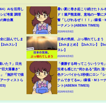
4）AIを活用し
暑い夏に巻き起こり続けたトル
シピ考案 調理
ド！瀬戸熊直樹、意地の一撃に
トの舞台裏
奮「しびれるぜ！！！」/麻雀・
ーナメント(ABEMA TIMES)
2026年8月8日
完全に詰んでしま
日本の気候、ぶっ壊れてしまう
【2chスレ】
【2chまとめ】【2chスレ】【5c
スレ】
2026年8月8日
描いた？」日光
「優勝する時ってこういうツモ
“巨大落書き”
況者も感じた“何かある”流れ 混
る」「無許可で描
色テンパイから3秒後にロン「シ
役アーティストら
テムできてるw」/麻雀・Mトー
ES)
ント(ABEMA TIMES)
2026年8月8日