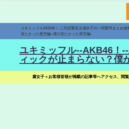
ユキミッフルAKB46！-二代目襲名火浦氷子の一同驚愕まとめ
見たかった夜空編--僕の見たかった星空編-
ユキミッフル--AKB46
ィックが止まらない？僕が
腐女子＜お客様皆様が掲載の記事等へアクセス、閲覧