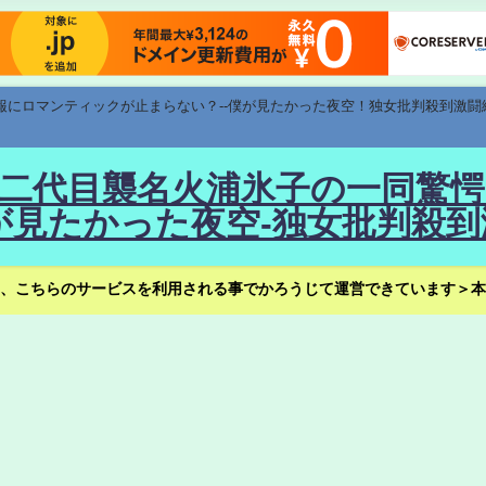
速報にロマンティックが止まらない？--僕が見たかった夜空！独女批判殺到激闘
！--二代目襲名火浦氷子の一同
見たかった夜空-独女批判殺到
、こちらのサービスを利用される事でかろうじて運営できています＞本