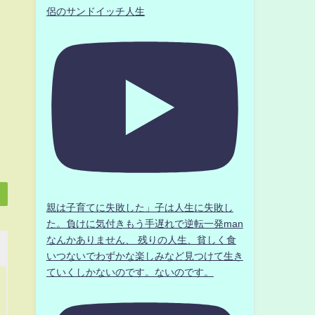
侶のサンドイッチ人生
親は子育てに失敗した」子は人生に失敗し
た。負けに気付きもう手遅れで逆転一発man
なんかありません、 残りの人生、貧しく食
いつないでわずかな楽しみなど見つけて生き
ていくしかないのです。ないのです。