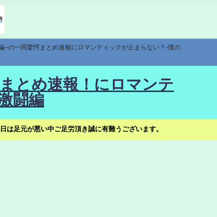
編--の一同驚愕まとめ速報にロマンティックが止まらない？-僕の
驚愕まとめ速報！にロマンテ
激闘編
日は足元が悪い中ご足労頂き誠に有難うございます。