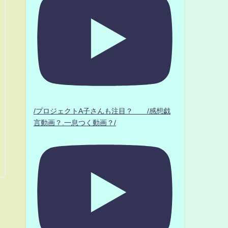
/プロジェクトA子さんも注目？ /感想戯
言動画？.一息つく動画？/