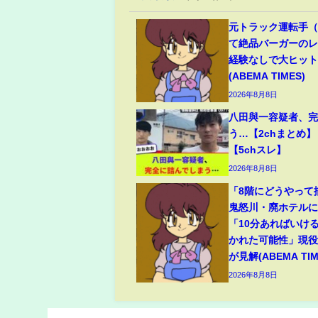
元トラック運転手（6
て絶品バーガーのレ
経験なしで大ヒッ
(ABEMA TIMES)
2026年8月8日
八田與一容疑者、
う…【2chまとめ】
【5chスレ】
2026年8月8日
「8階にどうやって
鬼怒川・廃ホテルに
「10分あればいけ
かれた可能性」現
が見解(ABEMA TIM
2026年8月8日