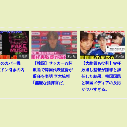
未分類
未分類
未分類
v5のカバー機
【韓国】サッカーW杯
【大統領も批判】W杯
直ドン引きの内
敗退で韓国代表監督が
敗退し監督が謝罪と辞
辞任を表明 李大統領
任した結果、韓国国民
｢無能な指揮官だ｣
と韓国メディアの反応
がヤバすぎる。