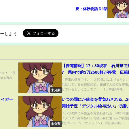
夏・体験物語 3 4話
ローしよう
【停電情報】17：30現在 石川県で
7 県内で約3万2500軒が停電 広
ます！ ご視
ゆる裏表
生中(2024年1月1日)
停電の情報です。 北陸電力によりますと、
供給している石川県の広い範囲で大規模な停電
しているということです。 1日午後5時半...
未分類
 タイガー
いつの間にか借金を背負わされる…20
開始予定「デジタル給与払い」で痛
遭う人の典型的な行動(プレジデント
「いつの間にか借金を背負わされる…2023年
「デジタル給与払い」で痛い目に遭う人の典型
イン)
動(プレジデントオンライン)」の記事内容...
未分類