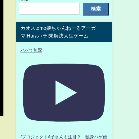
検索
カオスtomo娘ちゃんねーるアーガ
マ!Haraハラ!未解決人生ゲーム
ハゲて無双
/プロジェクトA子さんも注目？ 独身ハゲ僧