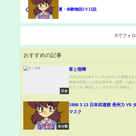
夏・体験物語2 9 11話
Xでフォ
おすすめの記事
客と喧嘩
11月1日より本チャンネルがやっと再開でき
聴者の皆様にこの先も世の中（世界）のあら
をガンガン配信していきますので 皆様も...
社会
1986 3 13 日本武道館 長州力 VS
マスク
...
未分類