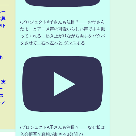
ネー
大興
/プロジェクトA子さんも注目？ お母さん
Mト
だよ とアニメ声の可愛いらしい声で手を振
ってくれる 起き上がりながら両手をパタパ
タさせて 右へ左へと ダンスする
h
」実
一
ス
ナメ
/プロジェクトA子さんも注目？ なぜ私は
入会拒否？真相が刺さる3分間？/