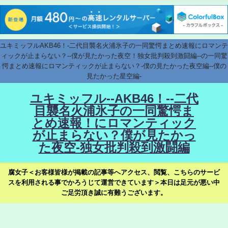
ユキミッフルAKB46！-二代目襲名火浦氷子の一同驚愕まとめ速報にロマンテ
ィックが止まらない？--僕が見たかった夜空！独女批判殺到激闘編--の一同驚
愕まとめ速報にロマンティックが止まらない？-僕の見たかった夜空編--僕の
見たかった星空編-
ユキミッフル--AKB46！--二代
目襲名火浦氷子の一同驚愕ま
とめ速報！にロマンティック
が止まらない？僕が見たかっ
た夜空-独女批判殺到激闘編
腐女子＜お客様皆様が掲載の記事等へアクセス、閲覧、こちらのサービ
スを利用される事でかろうじて運営できています＞本日は足元が悪い中
ご足労頂き誠に有難うございます。