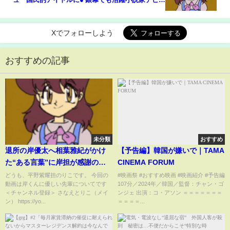
ーも● デビュー40周年”目前で『報道ステーション』
2024年12月6日【??】
Xでフォローしよう
おすすめの記事
未分類
おすすめ
退所の岸優太へ相葉雅紀がかけ
【予告編】韓国が嫌いで｜TAMA
た“ある言葉”に岸担が感謝の嵐...
CINEMA FORUM
キンプリ退所組の平野紫耀と神
どうも、平野紫耀担のりこです。 今回の
#映画祭 #おすすめ映画 #映画紹介 #予告編
動画は岸くんに優しい先輩についてです
107分／2024年／韓国／監督：チャン・ゴ
宮寺勇太との合流間近
＜チャンネル登録＞ さなえとりこ（メイ
ンジェ 出演：コ・アソン ＝＝＝＝＝＝＝
ン） https://yo...
＝＝＝＝...