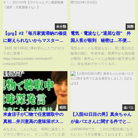
未分類
国際
【grg】#2「毎月家賃滞納の催促
電気・電波なし“退屈な宿” 外
に耐えられないからマスターレ
国人客が殺到 秘密は…不便だ
ジデンス解約は今なんです！」
からこそ“特別な時間”(2023年1
【#3】朝５時頃に痺れ切らしたウナがコ
電気もネットも電波もない…雪に覆われた
ラボに登場！
秘境の宿に、年末年始、世界中から宿泊客
2017/3/9号【ウナちゃんマン最
月10日)
https://www.youtube.com/watch?
が殺到！新年ムードとは無縁の超不便な宿
新映像（場所：大衆酒場う
v=6xcrp73O5YY ...
に、何を求めてやってくるの...
な）】
昭和
金バエ
米倉涼子が◯物で任意聴取中の
【入院42日目の男】真央ちゃん
真相…井川意高の意味深ポスト
が金バエさんに関する件でとあ
と一致した報道陣の動き！自宅
る発言をしました【ぱるぱる】
みなさん、こんにちは。 昭和に誕生した
LIVEWORKです。 このたび配信者になり
ブラウン管テレビ。 そこに写っていた芸
たいという方を募集しております。 LIVE
前に集結するカメラ過去の交際