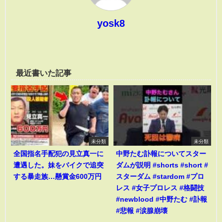
yosk8
最近書いた記事
未分類
未分類
全国指名手配犯の見立真一に
中野たむ訃報についてスター
遭遇した。妹をバイクで追突
ダムが説明 #shorts #short #
する暴走族…懸賞金600万円
スターダム #stardom #プロ
レス #女子プロレス #格闘技
#newblood #中野たむ #訃報
#悲報 #涙腺崩壊