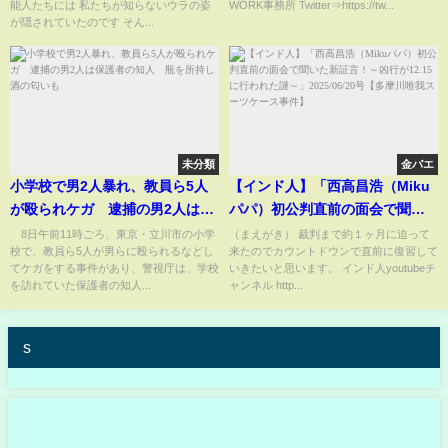
能人たちには 私たちが知らないウラの姿
WORK事務所 Twitter⇒https://tw...
相手の逮捕歴まで発覚した現
が隠されていたのです そん...
在…表舞台から姿を消した大物
女優の末路に言葉を失う！
未分類
金バエ
小学校で男2人暴れ、教員ら5人
【インド人】「西高昌浩（Miku
が殴られケガ 逮捕の男2人は保
パパ）初公判直前の面会で聞い
護者の知人 瓶を所持し酒の匂
た新証言！～凶行が12.15に行わ
8日午前11時ごろ、東京・立川市の小学
（まえがき） 裁判まで約１ヶ月に迫って
校で、教員ら5人が男らに殴られるなどし
来たのでカウントドウンで直前に復習して
いも
れた謎～」2025/06/20号【多摩
てケガをする事件があり、警視庁は、学校
いきたいと思います。 インド人youtubeチ
川唯我スーツケース事件】
を訪れていた保護者の知人...
ャンネル http...
s