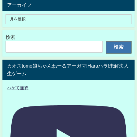
アーカイブ
検索
検索
カオスtomo娘ちゃんねーるアーガマ!Haraハラ!未解決人
生ゲーム
ハゲて無双