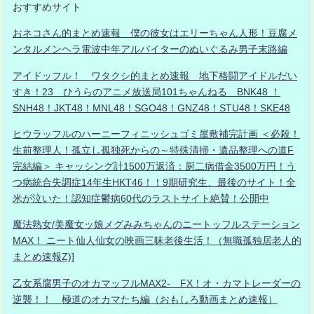
おすすめサイト
おネコさん的まとめ速報 僕の彼女はエリーちゃん人形！豆腐メ
ンタルメンヘラ電波中年アルバイターのぬいぐるみ男子末路編
アイドッフル！ ワタクシ的まとめ速報 地下格闘アイドルだい
すき！23 ひうらのアニメ放送局101ちゃんねる BNK48 ！
SNH48！JKT48！MNL48！SGO48！GNZ48！STU48！SKE48
ヒウラッフルのハーニーフィニッシュゴミ屋敷補完計画 ＜必殺！
生前整理人！孤立し孤独死からの～特殊清掃・遺品整理への道F
完結編＞ キャッシング計1500万返済：厨二病借金3500万円！う
つ病統合失調症14年生HKT46！！9期研究生、最後のサイト！全
米が泣いた！認知症鬱病60代のラストサイト絶賛！公開中
魔法熟女/美魔女ッ娘メグみみちゃんのニートッフルステーション
MAX！ ニート仙人仙女の映画三昧老後生活！（無職孤独居老人的
まとめ速報Z)]
乙女系腐男子のオカマッフルMAX2- FX！オ・カマトレーダーの
逆襲！！ 極道のオカマたち編（おもしろ動画まとめ速報）