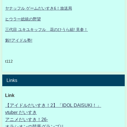
ヤナッフル ゲームだいすき6！放送局
ヒウラー総統の野望
三代目 ユキユキッフル 花のひうら組! 見参！
魁!!アイドル塾!
t112
Links
Link
【アイドルだいすき！2】「IDOL DAISUKI！」
vtuber だいすき
アニメだいすき！26-
オラシオンの競馬グランプリ