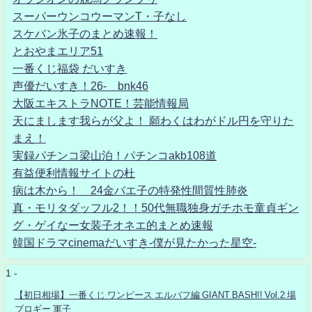
スーパーウンコウーマンT・子なし
スケバン氷子のまとめ速報！
とおやまエリア51
一番くじ福袋 だいすき
声優だいすき！26- bnk46
大阪エキストラNOTE！芸能情報局
天にまします我らが父よ！ 願わくはわがドル円を守りた
まえ！
実録パチンコ梁山泊！パチンコakb108道
有益便利情報サイトの杜
病は木から！ 24金バエ子の特発性間質性肺炎
真・モリタダッフル2！！50代無職独身ガチホモ童貞ギン
グ・ゲイなー女装子オネエ的まとめ速報
韓国ドラマcinemaだいすき-僕が見たかった星空-
1 -
【初日相場】一番くじ ワンピース エルバフ編 GIANT BASH!! Vol.2 場
ブロギー 軍子