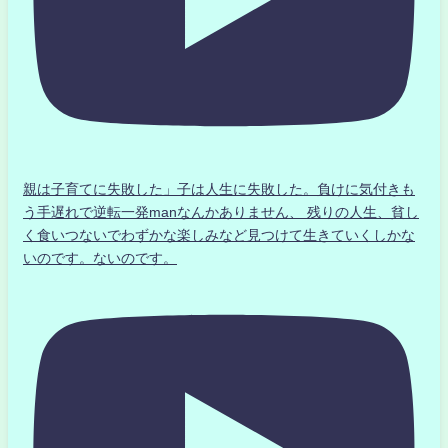
親は子育てに失敗した」子は人生に失敗した。負けに気付きも
う手遅れで逆転一発manなんかありません、 残りの人生、貧し
く食いつないでわずかな楽しみなど見つけて生きていくしかな
いのです。ないのです。