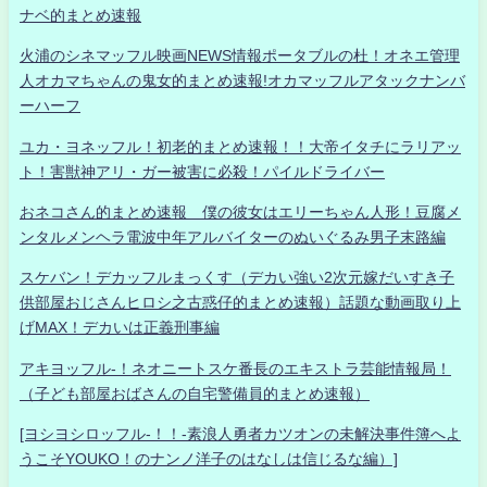
ナベ的まとめ速報
火浦のシネマッフル映画NEWS情報ポータブルの杜！オネエ管理
人オカマちゃんの鬼女的まとめ速報!オカマッフルアタックナンバ
ーハーフ
ユカ・ヨネッフル！初老的まとめ速報！！大帝イタチにラリアッ
ト！害獣神アリ・ガー被害に必殺！パイルドライバー
おネコさん的まとめ速報 僕の彼女はエリーちゃん人形！豆腐メ
ンタルメンヘラ電波中年アルバイターのぬいぐるみ男子末路編
スケバン！デカッフルまっくす（デカい強い2次元嫁だいすき子
供部屋おじさんヒロシ之古惑仔的まとめ速報）話題な動画取り上
げMAX！デカいは正義刑事編
アキヨッフル-！ネオニートスケ番長のエキストラ芸能情報局！
（子ども部屋おばさんの自宅警備員的まとめ速報）
[ヨシヨシロッフル-！！-素浪人勇者カツオンの未解決事件簿へよ
うこそYOUKO！のナンノ洋子のはなしは信じるな編）]