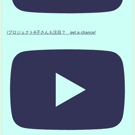
/プロジェクトA子さんも注目？ get a chance!