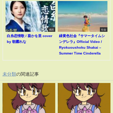
感想
社会
白糸恋情歌 / 葵かを里 cover
緑黄色社会『サマータイムシ
by 朝霧れな
ンデレラ』Official Video /
Ryokuoushoku Shakai –
Summer Time Cinderella
未分類
の関連記事