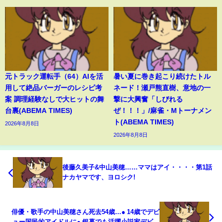
元トラック運転手（64）AIを活
暑い夏に巻き起こり続けたトル
用して絶品バーガーのレシピ考
ネード！瀬戸熊直樹、意地の一
案 調理経験なしで大ヒットの舞
撃に大興奮「しびれる
台裏(ABEMA TIMES)
ぜ！！！」/麻雀・Mトーナメン
ト(ABEMA TIMES)
2026年8月8日
2026年8月8日
後藤久美子&中山美穂……ママはアイ・・・・第1話
ナカヤマです、ヨロシク!
俳優・歌手の中山美穂さん死去54歳…● 14歳でデビ
ュー国民的アイドルに● 銀幕でも活躍小説家デビュ