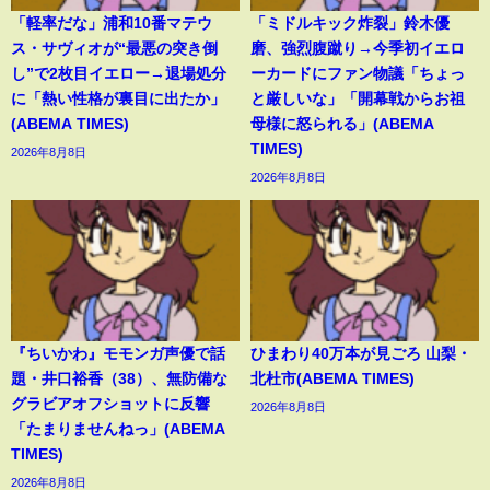
「軽率だな」浦和10番マテウ
「ミドルキック炸裂」鈴木優
ス・サヴィオが“最悪の突き倒
磨、強烈腹蹴り→今季初イエロ
し”で2枚目イエロー→退場処分
ーカードにファン物議「ちょっ
に「熱い性格が裏目に出たか」
と厳しいな」「開幕戦からお祖
(ABEMA TIMES)
母様に怒られる」(ABEMA
TIMES)
2026年8月8日
2026年8月8日
『ちいかわ』モモンガ声優で話
ひまわり40万本が見ごろ 山梨・
題・井口裕香（38）、無防備な
北杜市(ABEMA TIMES)
グラビアオフショットに反響
2026年8月8日
「たまりませんねっ」(ABEMA
TIMES)
2026年8月8日