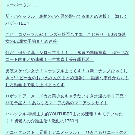
スーパーウンコ！
新・ハゲッフル！哀愁のハゲ男の髪ってるまとめ速報！！激しく
ハゲっTEL？
こじ！コジッフル@！-レズっ娘百合ネエ！こじらせ！50独身処
女のBL腐女子的まとめ速報-
何だ！何が？真・シロッフル！！ 永遠の無職童貞- ぼっちな
ニート的まとめ速報！一生童貞上等夜露死苦！
男装スケバン女子！スケッフルまっくす！（新・ナンノひゃくし
きっ!！ビー玉のおいぬさん的まとめ速報） 話題な事件からおも
しろ動画まで取り上げまっくす
ロボットアニメ！メカと美少女キャラだいすき永遠の非リア充・
非モテ星人 ！あらゆるマニアの為のマニアックサイト
ハルッフル-専業主夫的YOUTUBERまとめ速報！キモデブおた
く！初老人の介護生活！激動の1750日
アニゲタレスト（元祖！アニメッフル） ひきこもりニートのオ