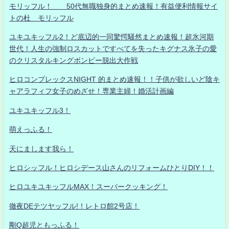
モリッフル！ 50代無職独身的まとめ速報！有益便利情報サイ
トの杜 モリッフル
ユキユキッフル2！ど底辺的一同驚愕騒然まとめ速報！超氷河期
世代！人生の強制ロスカットですべてを失ったキグナス氷子の愛
のクリスタルキングボンビー脱出大作戦
ヒロコンプレックスNIGHT 的まとめ速報！！子供が欲しいど陰キ
ャアラフィフ女子のめざせ！専業主婦！婚活計画編
ユキユキッフル3！
萌えっふる！
天にまします我ら！
ヒロシッフル！ヒロシデース山さんのリフォームひとりDIY！！
ヒロユキユキッフルMAX！スーパークッキング！
徹夜DEテツヤッフル!！レトロ館2号店！
剛Q超児ともっふる！