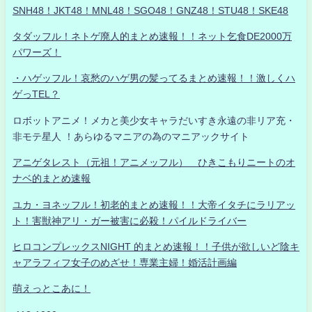
SNH48！JKT48！MNL48！SGO48！GNZ48！STU48！SKE48
タダッフル！ネトゲ廃人的まとめ速報！！ネット乞食DE2000万
パワーズ！
・ハゲッフル！哀愁のハゲ男の髪ってるまとめ速報！！激しくハ
ゲっTEL？
ロボットアニメ！メカと美少女キャラだいすき永遠の非リア充・
非モテ星人 ！あらゆるマニアの為のマニアックサイト
アニゲタレスト（元祖！アニメッフル） ひきこもりニートのオ
ナベ的まとめ速報
ユカ・ヨネッフル！初老的まとめ速報！！大帝イタチにラリアッ
ト！害獣神アリ・ガー被害に必殺！パイルドライバー
ヒロコンプレックスNIGHT 的まとめ速報！！子供が欲しいど陰キ
ャアラフィフ女子のめざせ！専業主婦！婚活計画編
萌えっとこあに！