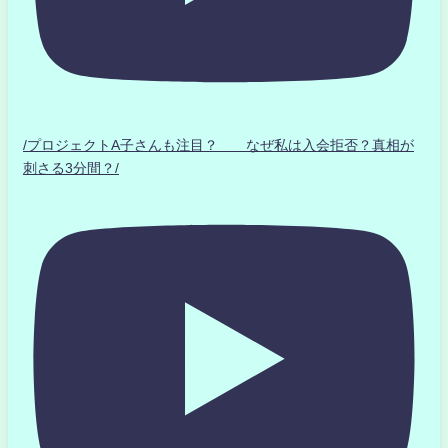
/プロジェクトA子さんも注目？ なぜ私は入会拒否？真相が
刺さる3分間？/