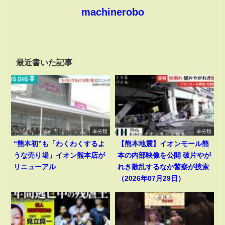
machinerobo
最近書いた記事
未分類
未分類
“熊本初”も「わくわくするよ
【熊本地震】イオンモール熊
うな売り場」イオン熊本店が
本の内部映像を公開 破片やが
リニューアル
れき散乱するなか警察が捜索
（2026年07月29日）