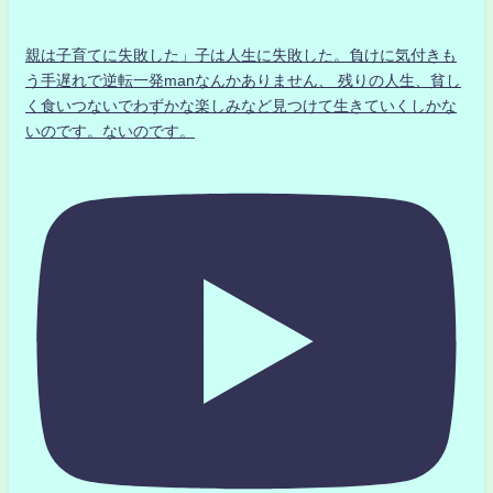
親は子育てに失敗した」子は人生に失敗した。負けに気付きも
う手遅れで逆転一発manなんかありません、 残りの人生、貧し
く食いつないでわずかな楽しみなど見つけて生きていくしかな
いのです。ないのです。