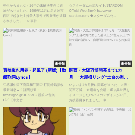
からまもなく26年 未解決事件
ールド王座涙の初戴冠！
発生からまもなく26年の未解決事件に進
☆スターダム公式サイト/STARDOM
展がありました。1999年11月に名古屋市
Official Web Site☆ http://wwr-
に進展｜TBS NEWS DIG
#prowrestling #wrestling
西区で起きた主婦殺人事件で容疑者が逮捕
stardom.com/ ◆スターダム公...
#stardom #スターダム #女子プ
されました。 この事件...
ロレス
未分類
未分類
買辣椒也用券 - 起風了 (新版)【動
関西・大阪万博開幕まで1カ
態歌詞Lyrics】
月 “大屋根リング”土台の海に
面した盛り土が“想定以上”の波
♡感謝你留下喜歡和訂閱♡ 打開鈴鐺接收
いよいよ1カ月後に開幕が迫った、大阪・
最新消息→ ? 訂閱頻道：
関西万博。 来場者を会場に運ぶ異世界を
で崩れ補強へ 自動運転のEVバ
https://goo.gl/UCX8or ♪ 親親2o音樂
イメージしたEVバスのデザインが13日、
スもお披露目
LîvË【中文音...
お披露目されました。 車...