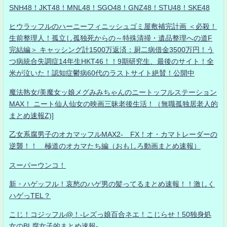
SNH48！JKT48！MNL48！SGO48！GNZ48！STU48！SKE48
ヒウラッフルのハーニーフィニッシュゴミ屋敷補完計画 ＜必殺！
生前整理人！孤立し孤独死からの～特殊清掃・遺品整理への道F
完結編＞ キャッシング計1500万返済：厨二病借金3500万円！う
つ病統合失調症14年生HKT46！！9期研究生、最後のサイト！全
米が泣いた！認知症鬱病60代のラストサイト絶賛！公開中
魔法熟女/美魔女ッ娘メグみみちゃんのニートッフルステーション
MAX！ ニート仙人仙女の映画三昧老後生活！（無職孤独居老人的
まとめ速報Z)]
乙女系腐男子のオカマッフルMAX2- FX！オ・カマトレーダーの
逆襲！！ 極道のオカマたち編（おもしろ動画まとめ速報）
スーパーウンコ！
新・ハゲッフル！哀愁のハゲ男の髪ってるまとめ速報！！激しく
ハゲっTEL？
こじ！コジッフル@！-レズっ娘百合ネエ！こじらせ！50独身処
女のBL腐女子的まとめ速報-