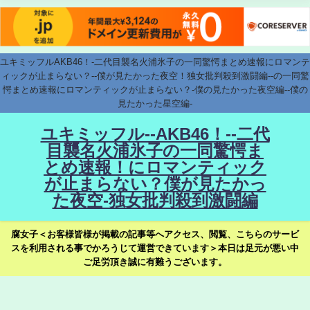
ユキミッフルAKB46！-二代目襲名火浦氷子の一同驚愕まとめ速報にロマンテ
ィックが止まらない？--僕が見たかった夜空！独女批判殺到激闘編--の一同驚
愕まとめ速報にロマンティックが止まらない？-僕の見たかった夜空編--僕の
見たかった星空編-
ユキミッフル--AKB46！--二代
目襲名火浦氷子の一同驚愕ま
とめ速報！にロマンティック
が止まらない？僕が見たかっ
た夜空-独女批判殺到激闘編
腐女子＜お客様皆様が掲載の記事等へアクセス、閲覧、こちらのサービ
スを利用される事でかろうじて運営できています＞本日は足元が悪い中
ご足労頂き誠に有難うございます。