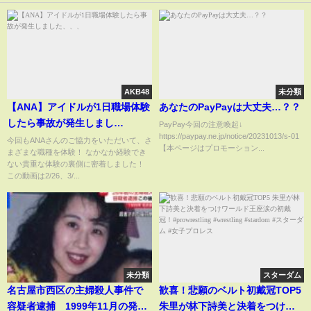
AKB48
未分類
【ANA】アイドルが1日職場体験
あなたのPayPayは大丈夫…？？
したら事故が発生しまし
PayPay今回の注意喚起↓
https://paypay.ne.jp/notice/20231013/s-01
た、、、
今回もANAさんのご協力をいただいて、さ
【本ページはプロモーション...
まざまな職種を体験！ なかなか経験でき
ない貴重な体験の裏側に密着しました！
この動画は2/26、3/...
未分類
スターダム
名古屋市西区の主婦殺人事件で
歓喜！悲願のベルト初戴冠TOP5
容疑者逮捕 1999年11月の発生
朱里が林下詩美と決着をつけワ