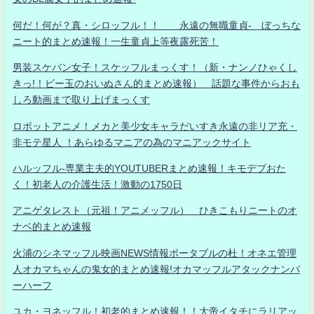
何だ！何が？真・シロッフル！！ 永遠の無職童貞- ぼっちな
ニート的まとめ速報！一生童貞上等夜露死苦！
男装スケバン女子！スケッフルまっくす！（新・ナンノひゃくし
きっ!！ビー玉のおいぬさん的まとめ速報） 話題な事件からおも
しろ動画まで取り上げまっくす
ロボットアニメ！メカと美少女キャラだいすき永遠の非リア充・
非モテ星人 ！あらゆるマニアの為のマニアックサイト
ハルッフル-専業主夫的YOUTUBERまとめ速報！キモデブおた
く！初老人の介護生活！激動の1750日
アニゲタレスト（元祖！アニメッフル） ひきこもりニートのオ
ナベ的まとめ速報
火浦のシネマッフル映画NEWS情報ポータブルの杜！オネエ管理
人オカマちゃんの鬼女的まとめ速報!オカマッフルアタックナンバ
ーハーフ
ユカ・ヨネッフル！初老的まとめ速報！！大帝イタチにラリアッ