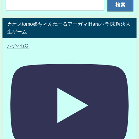
検索
カオスtomo娘ちゃんねーるアーガマ!Haraハラ!未解決人
生ゲーム
ハゲて無双