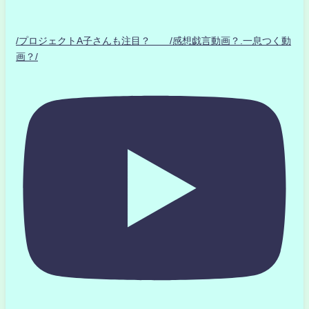
/プロジェクトA子さんも注目？ /感想戯言動画？.一息つく動
画？/