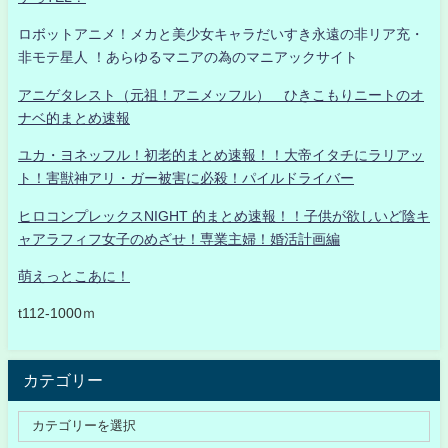
ロボットアニメ！メカと美少女キャラだいすき永遠の非リア充・
非モテ星人 ！あらゆるマニアの為のマニアックサイト
アニゲタレスト（元祖！アニメッフル） ひきこもりニートのオ
ナベ的まとめ速報
ユカ・ヨネッフル！初老的まとめ速報！！大帝イタチにラリアッ
ト！害獣神アリ・ガー被害に必殺！パイルドライバー
ヒロコンプレックスNIGHT 的まとめ速報！！子供が欲しいど陰キ
ャアラフィフ女子のめざせ！専業主婦！婚活計画編
萌えっとこあに！
t112-1000ｍ
カテゴリー