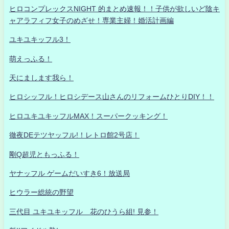
ヒロコンプレックスNIGHT 的まとめ速報！！子供が欲しいど陰キ
ャアラフィフ女子のめざせ！専業主婦！婚活計画編
ユキユキッフル3！
萌えっふる！
天にまします我ら！
ヒロシッフル！ヒロシデース山さんのリフォームひとりDIY！！
ヒロユキユキッフルMAX！スーパークッキング！
徹夜DEテツヤッフル!！レトロ館2号店！
剛Q超児ともっふる！
ヤナッフル ゲームだいすき6！放送局
ヒウラー総統の野望
三代目 ユキユキッフル 花のひうら組! 見参！