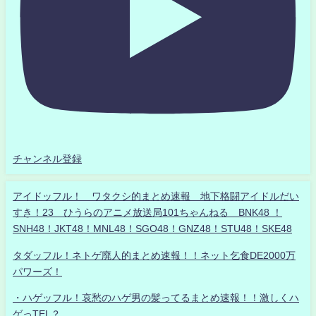
チャンネル登録
アイドッフル！ ワタクシ的まとめ速報 地下格闘アイドルだい
すき！23 ひうらのアニメ放送局101ちゃんねる BNK48 ！
SNH48！JKT48！MNL48！SGO48！GNZ48！STU48！SKE48
タダッフル！ネトゲ廃人的まとめ速報！！ネット乞食DE2000万
パワーズ！
・ハゲッフル！哀愁のハゲ男の髪ってるまとめ速報！！激しくハ
ゲっTEL？