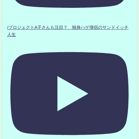
/プロジェクトA子さんも注目？ 独身ハゲ僧侶のサンドイッチ
人生