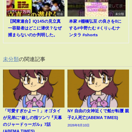
社会
未分類
【関東連合】IQ145の見立真
本家 #棚橋弘至 の良さを0に
一容疑者はどこに潜伏？なぜ
する#中野たむ #くりぃむナ
捕まらないのか判明した。
ンタラ #shorts
未分類
の関連記事
「可愛すぎかよー！」オゴタイ
NY 自由の女神近くで船が転覆 親
が兄弟に“赦しの指ツン”/『天幕
子2人死亡(ABEMA TIMES)
のジャードゥーガル』7話
2026年8月10日
(ABEMA TIMES)