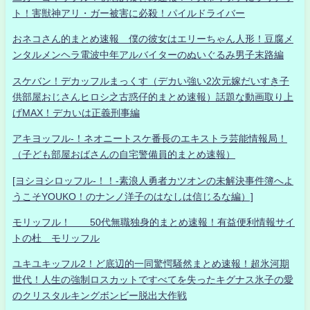
ト！害獣神アリ・ガー被害に必殺！パイルドライバー
おネコさん的まとめ速報 僕の彼女はエリーちゃん人形！豆腐メ
ンタルメンヘラ電波中年アルバイターのぬいぐるみ男子末路編
スケバン！デカッフルまっくす（デカい強い2次元嫁だいすき子
供部屋おじさんヒロシ之古惑仔的まとめ速報）話題な動画取り上
げMAX！デカいは正義刑事編
アキヨッフル-！ネオニートスケ番長のエキストラ芸能情報局！
（子ども部屋おばさんの自宅警備員的まとめ速報）
[ヨシヨシロッフル-！！-素浪人勇者カツオンの未解決事件簿へよ
うこそYOUKO！のナンノ洋子のはなしは信じるな編）]
モリッフル！ 50代無職独身的まとめ速報！有益便利情報サイ
トの杜 モリッフル
ユキユキッフル2！ど底辺的一同驚愕騒然まとめ速報！超氷河期
世代！人生の強制ロスカットですべてを失ったキグナス氷子の愛
のクリスタルキングボンビー脱出大作戦