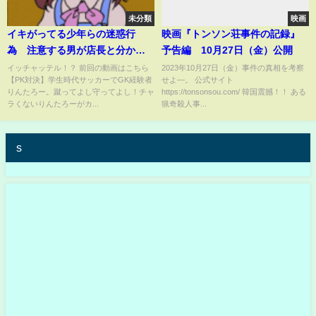
未分類
映画
イキがってる少年らの迷惑行
映画『トンソン荘事件の記録』
為 注意する男が店長と分かっ
予告編 10月27日（金）公開
た瞬間w(迷惑行為 ヤンキー
イッチャッテル！？ 前回の動画はこちら
2023年10月27日（金）事件の真相を考察
【PK対決】学生時代サッカーでGK経験者
せよ―。 公式サイト
不良 誹謗中傷 炎上 過去バ
りんたろー。蹴ってよし守ってよし！チャ
https://tonsonsou.com/ 韓国震撼！！ ある
ズり トレンド バズり)#466
ラくないりんたろーがカ...
猟奇殺人事...
s