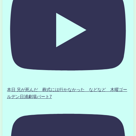
本日 兄が死んだ 葬式には行かなかった などなど 木曜ゴー
ルデン日浦劇場パート7