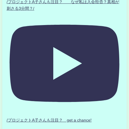
/プロジェクトA子さんも注目？ なぜ私は入会拒否？真相が
刺さる3分間？/
/プロジェクトA子さんも注目？ get a chance!