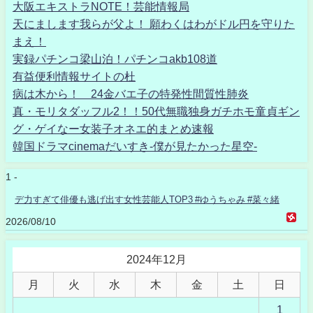
大阪エキストラNOTE！芸能情報局
天にまします我らが父よ！ 願わくはわがドル円を守りた
まえ！
実録パチンコ梁山泊！パチンコakb108道
有益便利情報サイトの杜
病は木から！ 24金バエ子の特発性間質性肺炎
真・モリタダッフル2！！50代無職独身ガチホモ童貞ギン
グ・ゲイなー女装子オネエ的まとめ速報
韓国ドラマcinemaだいすき-僕が見たかった星空-
1 -
デ力すぎて俳優も逃げ出す女性芸能人TOP3 #ゆうちゃみ #菜々緒
2026/08/10
2024年12月
月
火
水
木
金
土
日
1