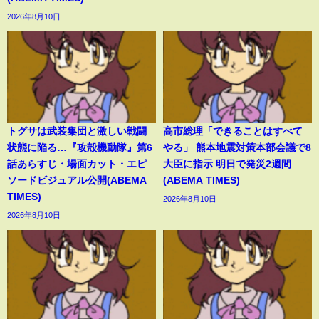
2026年8月10日
トグサは武装集団と激しい戦闘
高市総理「できることはすべて
状態に陥る…『攻殻機動隊』第6
やる」 熊本地震対策本部会議で8
話あらすじ・場面カット・エピ
大臣に指示 明日で発災2週間
ソードビジュアル公開(ABEMA
(ABEMA TIMES)
TIMES)
2026年8月10日
2026年8月10日