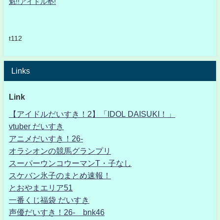
魁!!アイドル塾!
t112
Links
Link
【アイドルだいすき！2】「IDOL DAISUKI！」
vtuber だいすき
アニメだいすき！26-
オラシオンの競馬グランプリ
スーパーウンコウーマンT・子なし
スケバン氷子のまとめ速報！
とおやまエリア51
一番くじ福袋 だいすき
声優だいすき！26- bnk46