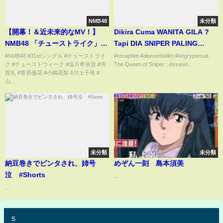
NMB48
未分類
【開幕！＆近未来的なMV！】
Dikira Cuma WANITA GILA ?
NMB48 「チューストライク」
Tapi DIA SNIPER PALING
発売記念 「チューストウィー
BERBAHAYA yg PERNAH ADA
#NMB48 #31stシングル #チューストライ
#recapfilm #alurceritafilm #4ngrypursuit
ク #チューストウィーク #塩月希依音 #芳
The Queen of Sniper : Assasin...
ク」 本日開幕！！開幕宣言＆MV
| Alur Cerita Film Action
賀礼 #青原優花 #小嶋花梨 #川上千尋 #
の感想を語ります！
山...
未分類
未分類
納豆巻きでビンタされ、姉号
めぞん一刻 島本須美
泣 #Shorts
...
...
s