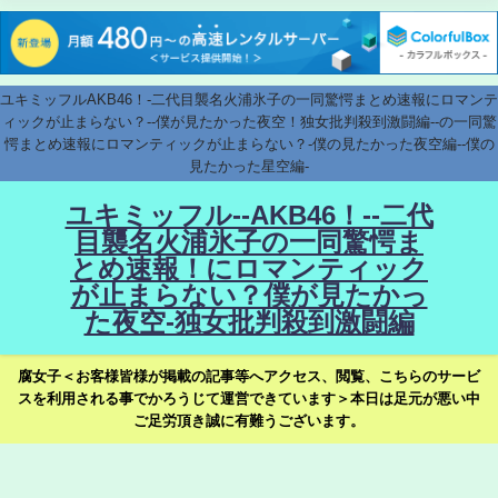
ユキミッフルAKB46！-二代目襲名火浦氷子の一同驚愕まとめ速報にロマンテ
ィックが止まらない？--僕が見たかった夜空！独女批判殺到激闘編--の一同驚
愕まとめ速報にロマンティックが止まらない？-僕の見たかった夜空編--僕の
見たかった星空編-
ユキミッフル--AKB46！--二代
目襲名火浦氷子の一同驚愕ま
とめ速報！にロマンティック
が止まらない？僕が見たかっ
た夜空-独女批判殺到激闘編
腐女子＜お客様皆様が掲載の記事等へアクセス、閲覧、こちらのサービ
スを利用される事でかろうじて運営できています＞本日は足元が悪い中
ご足労頂き誠に有難うございます。