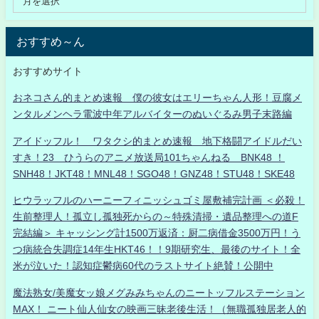
おすすめ～ん
おすすめサイト
おネコさん的まとめ速報 僕の彼女はエリーちゃん人形！豆腐メ
ンタルメンヘラ電波中年アルバイターのぬいぐるみ男子末路編
アイドッフル！ ワタクシ的まとめ速報 地下格闘アイドルだい
すき！23 ひうらのアニメ放送局101ちゃんねる BNK48 ！
SNH48！JKT48！MNL48！SGO48！GNZ48！STU48！SKE48
ヒウラッフルのハーニーフィニッシュゴミ屋敷補完計画 ＜必殺！
生前整理人！孤立し孤独死からの～特殊清掃・遺品整理への道F
完結編＞ キャッシング計1500万返済：厨二病借金3500万円！う
つ病統合失調症14年生HKT46！！9期研究生、最後のサイト！全
米が泣いた！認知症鬱病60代のラストサイト絶賛！公開中
魔法熟女/美魔女ッ娘メグみみちゃんのニートッフルステーション
MAX！ ニート仙人仙女の映画三昧老後生活！（無職孤独居老人的