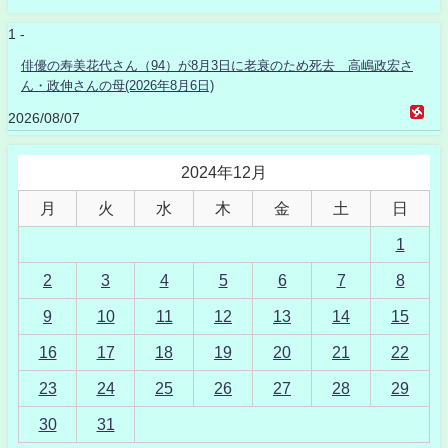
1 -
俳優の寿美花代さん（94）が8月3日に老衰のため死去 高嶋政宏さ
ん・政伸さんの母(2026年8月6日)
2026/08/07
2024年12月
月
火
水
木
金
土
日
1
2
3
4
5
6
7
8
9
10
11
12
13
14
15
16
17
18
19
20
21
22
23
24
25
26
27
28
29
30
31