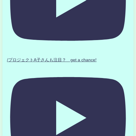
/プロジェクトA子さんも注目？ get a chance!