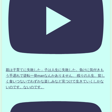
親は子育てに失敗した」子は人生に失敗した。負けに気付きも
う手遅れで逆転一発manなんかありません、 残りの人生、貧し
く食いつないでわずかな楽しみなど見つけて生きていくしかな
いのです。ないのです。