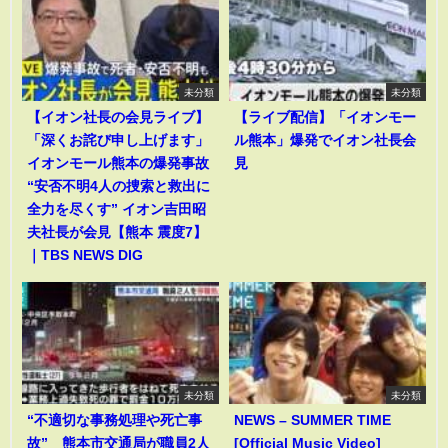
未分類
未分類
【イオン社長の会見ライブ】
【ライブ配信】「イオンモー
「深くお詫び申し上げます」
ル熊本」爆発でイオン社長会
イオンモール熊本の爆発事故
見
“安否不明4人の捜索と救出に
全力を尽くす” イオン吉田昭
夫社長が会見【熊本 震度7】
｜TBS NEWS DIG
未分類
未分類
“不適切な事務処理や死亡事
NEWS – SUMMER TIME
故” 熊本市交通局が職員2人
[Official Music Video]