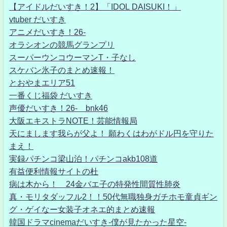
【アイドルだいすき！2】「IDOL DAISUKI！」
vtuber だいすき
アニメだいすき！26-
オラシオンの競馬グランプリ
スーパーウンコウーマンT・子なし
スケバン氷子のまとめ速報！
とおやまエリア51
一番くじ福袋 だいすき
声優だいすき！26- bnk46
大阪エキストラNOTE！芸能情報局
天にまします我らが父よ！ 願わくはわがドル円を守りた
まえ！
実録パチンコ梁山泊！パチンコakb108道
有益便利情報サイトの杜
病は木から！ 24金バエ子の特発性間質性肺炎
真・モリタダッフル2！！50代無職独身ガチホモ童貞ギン
グ・ゲイなー女装子オネエ的まとめ速報
韓国ドラマcinemaだいすき-僕が見たかった星空-