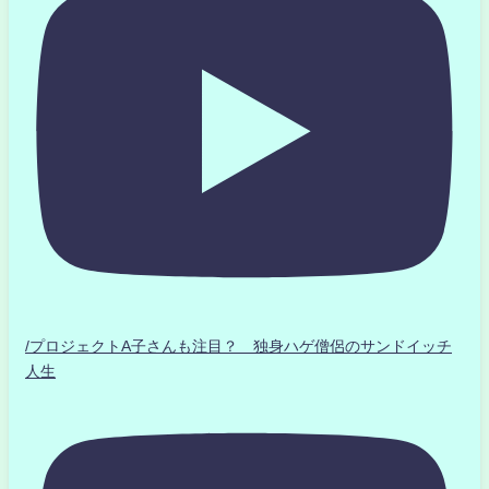
/プロジェクトA子さんも注目？ 独身ハゲ僧侶のサンドイッチ
人生