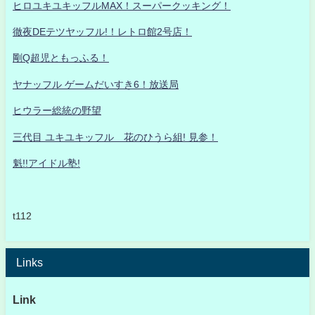
ヒロユキユキッフルMAX！スーパークッキング！
徹夜DEテツヤッフル!！レトロ館2号店！
剛Q超児ともっふる！
ヤナッフル ゲームだいすき6！放送局
ヒウラー総統の野望
三代目 ユキユキッフル 花のひうら組! 見参！
魁!!アイドル塾!
t112
Links
Link