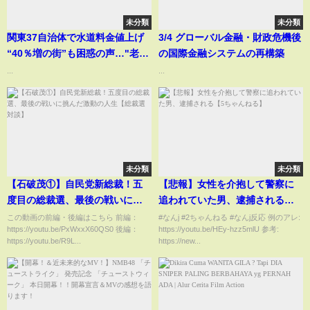
未分類
未分類
関東37自治体で水道料金値上げ
3/4 グローバル金融・財政危機後
“40％増の街”も困惑の声…"老朽
の国際金融システムの再構築
化"水道管の補修現場は今
...
...
『every.気になる！』
未分類
未分類
【石破茂①】自民党新総裁！五
【悲報】女性を介抱して警察に
度目の総裁選、最後の戦いに挑
追われていた男、逮捕される【5
んだ激動の人生【総裁選対談】
ちゃんねる】
この動画の前編・後編はこちら 前編：
#なんj #2ちゃんねる #なんj反応 例のアレ:
https://youtu.be/PxWxxX60QS0 後編：
https://youtu.be/HEy-hzz5mlU 参考:
https://youtu.be/R9L...
https://new...