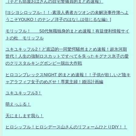
（子ども部屋おばさんの自宅警備員的まとめ速報）
[ヨシヨシロッフル-！！-素浪人勇者カツオンの未解決事件簿へよ
うこそYOUKO！のナンノ洋子のはなしは信じるな編）]
モリッフル！ 50代無職独身的まとめ速報！有益便利情報サイ
トの杜 モリッフル
ユキユキッフル2！ど底辺的一同驚愕騒然まとめ速報！超氷河期
世代！人生の強制ロスカットですべてを失ったキグナス氷子の愛
のクリスタルキングボンビー脱出大作戦
ヒロコンプレックスNIGHT 的まとめ速報！！子供が欲しいど陰キ
ャアラフィフ女子のめざせ！専業主婦！婚活計画編
ユキユキッフル3！
萌えっふる！
天にまします我ら！
ヒロシッフル！ヒロシデース山さんのリフォームひとりDIY！！