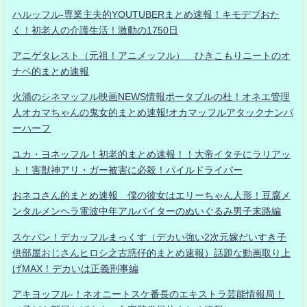
ハルッフル-専業主夫的YOUTUBERまとめ速報！キモデブおた
く！初老人の介護生活！激動の1750日
アニゲタレスト（元祖！アニメッフル） ひきこもりニートのオ
ナベ的まとめ速報
火浦のシネマッフル映画NEWS情報ポータブルの杜！オネエ管理
人オカマちゃんの鬼女的まとめ速報!オカマッフルアタックナンバ
ーハーフ
ユカ・ヨネッフル！初老的まとめ速報！！大帝イタチにラリアッ
ト！害獣神アリ・ガー被害に必殺！パイルドライバー
おネコさん的まとめ速報 僕の彼女はエリーちゃん人形！豆腐メ
ンタルメンヘラ電波中年アルバイターのぬいぐるみ男子末路編
スケバン！デカッフルまっくす（デカい強い2次元嫁だいすき子
供部屋おじさんヒロシ之古惑仔的まとめ速報）話題な動画取り上
げMAX！デカいは正義刑事編
アキヨッフル-！ネオニートスケ番長のエキストラ芸能情報局！