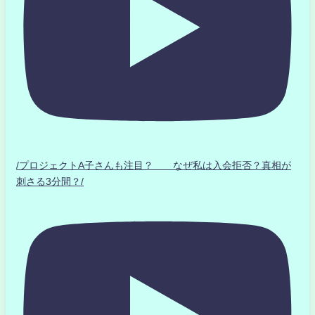
/プロジェクトA子さんも注目？ なぜ私は入会拒否？真相が
刺さる3分間？/