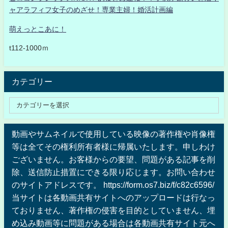
ャアラフィフ女子のめざせ！専業主婦！婚活計画編
萌えっとこあに！
t112-1000ｍ
カテゴリー
動画やサムネイルで使用している映像の著作権や肖像権
等は全てその権利所有者様に帰属いたします。申しわけ
ございません。お客様からの要望、問題がある記事を削
除、送信防止措置にできる限り応じます。お問い合わせ
のサイトアドレスです。 https://form.os7.biz/f/c82c6596/
当サイトは各動画共有サイトへのアップロードは行なっ
ておりません、著作権の侵害を目的としていません、埋
め込み動画等に問題がある場合は各動画共有サイト元へ