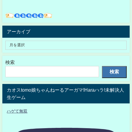
アーカイブ
検索
検索
カオスtomo娘ちゃんねーるアーガマ!Haraハラ!未解決人
生ゲーム
ハゲて無双