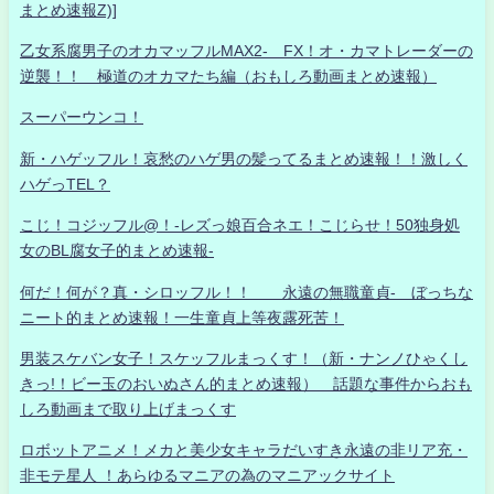
まとめ速報Z)]
乙女系腐男子のオカマッフルMAX2- FX！オ・カマトレーダーの
逆襲！！ 極道のオカマたち編（おもしろ動画まとめ速報）
スーパーウンコ！
新・ハゲッフル！哀愁のハゲ男の髪ってるまとめ速報！！激しく
ハゲっTEL？
こじ！コジッフル@！-レズっ娘百合ネエ！こじらせ！50独身処
女のBL腐女子的まとめ速報-
何だ！何が？真・シロッフル！！ 永遠の無職童貞- ぼっちな
ニート的まとめ速報！一生童貞上等夜露死苦！
男装スケバン女子！スケッフルまっくす！（新・ナンノひゃくし
きっ!！ビー玉のおいぬさん的まとめ速報） 話題な事件からおも
しろ動画まで取り上げまっくす
ロボットアニメ！メカと美少女キャラだいすき永遠の非リア充・
非モテ星人 ！あらゆるマニアの為のマニアックサイト