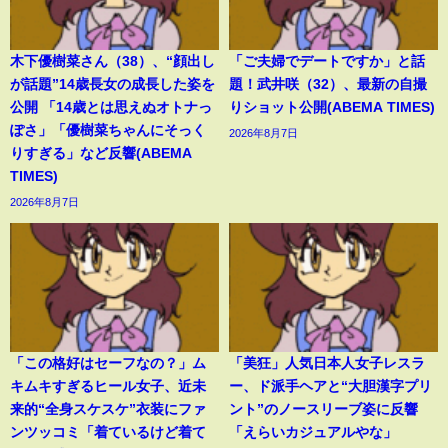
木下優樹菜さん（38）、“顔出し
「ご夫婦でデートですか」と話
が話題”14歳長女の成長した姿を
題！武井咲（32）、最新の自撮
公開 「14歳とは思えぬオトナっ
りショット公開(ABEMA TIMES)
ぽさ」「優樹菜ちゃんにそっく
2026年8月7日
りすぎる」など反響(ABEMA
TIMES)
2026年8月7日
「この格好はセーフなの？」ム
「美狂」人気日本人女子レスラ
キムキすぎるヒール女子、近未
ー、ド派手ヘアと“大胆漢字プリ
来的“全身スケスケ”衣装にファ
ント”のノースリーブ姿に反響
ンツッコミ「着ているけど着て
「えらいカジュアルやな」