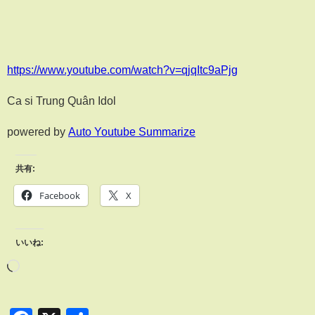
https://www.youtube.com/watch?v=qjqItc9aPjg
Ca si Trung Quân Idol
powered by
Auto Youtube Summarize
共有:
Facebook
X
いいね: