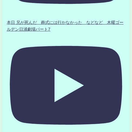
本日 兄が死んだ 葬式には行かなかった などなど 木曜ゴー
ルデン日浦劇場パート7