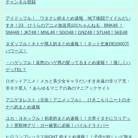
チャンネル登録
アイドッフル！ ワタクシ的まとめ速報 地下格闘アイドルだい
すき！23 ひうらのアニメ放送局101ちゃんねる BNK48 ！
SNH48！JKT48！MNL48！SGO48！GNZ48！STU48！SKE48
タダッフル！ネトゲ廃人的まとめ速報！！ネット乞食DE2000万
パワーズ！
・ハゲッフル！哀愁のハゲ男の髪ってるまとめ速報！！激しくハ
ゲっTEL？
ロボットアニメ！メカと美少女キャラだいすき永遠の非リア充・
非モテ星人 ！あらゆるマニアの為のマニアックサイト
アニゲタレスト（元祖！アニメッフル） ひきこもりニートのオ
ナベ的まとめ速報
ユカ・ヨネッフル！初老的まとめ速報！！大帝イタチにラリアッ
ト！害獣神アリ・ガー被害に必殺！パイルドライバー
ヒロコンプレックスNIGHT 的まとめ速報！！子供が欲しいど陰キ