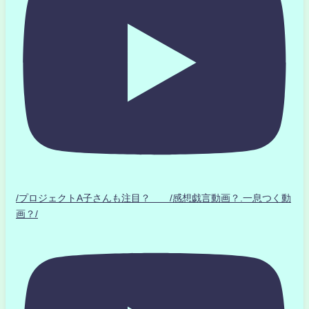
/プロジェクトA子さんも注目？ /感想戯言動画？.一息つく動
画？/