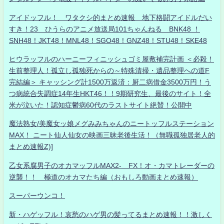
アイドッフル！ ワタクシ的まとめ速報 地下格闘アイドルだい
すき！23 ひうらのアニメ放送局101ちゃんねる BNK48 ！
SNH48！JKT48！MNL48！SGO48！GNZ48！STU48！SKE48
ヒウラッフルのハーニーフィニッシュゴミ屋敷補完計画 ＜必殺！
生前整理人！孤立し孤独死からの～特殊清掃・遺品整理への道F
完結編＞ キャッシング計1500万返済：厨二病借金3500万円！う
つ病統合失調症14年生HKT46！！9期研究生、最後のサイト！全
米が泣いた！認知症鬱病60代のラストサイト絶賛！公開中
魔法熟女/美魔女ッ娘メグみみちゃんのニートッフルステーション
MAX！ ニート仙人仙女の映画三昧老後生活！（無職孤独居老人的
まとめ速報Z)]
乙女系腐男子のオカマッフルMAX2- FX！オ・カマトレーダーの
逆襲！！ 極道のオカマたち編（おもしろ動画まとめ速報）
スーパーウンコ！
新・ハゲッフル！哀愁のハゲ男の髪ってるまとめ速報！！激しく