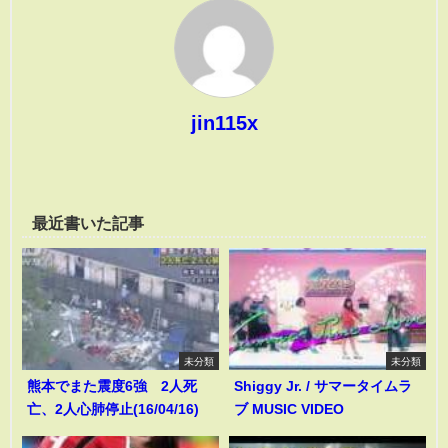
jin115x
最近書いた記事
未分類
未分類
熊本でまた震度6強 2人死
Shiggy Jr. / サマータイムラ
亡、2人心肺停止(16/04/16)
ブ MUSIC VIDEO