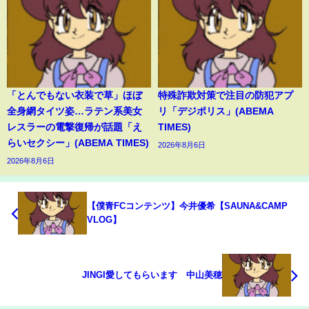
「とんでもない衣装で草」ほぼ
特殊詐欺対策で注目の防犯アプ
全身網タイツ姿…ラテン系美女
リ「デジポリス」(ABEMA
レスラーの電撃復帰が話題「え
TIMES)
らいセクシー」(ABEMA TIMES)
2026年8月6日
2026年8月6日
【僕青FCコンテンツ】今井優希【SAUNA&CAMP
VLOG】
JINGI愛してもらいます 中山美穂