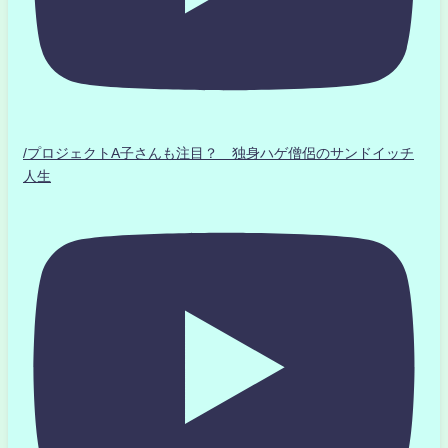
/プロジェクトA子さんも注目？ 独身ハゲ僧侶のサンドイッチ
人生