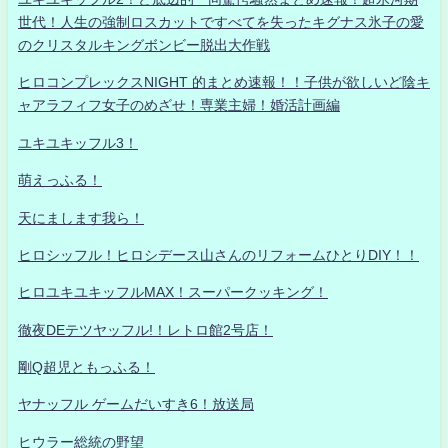
世代！人生の強制ロスカットですべてを失ったキグナス氷子の愛
のクリスタルキングボンビー脱出大作戦
ヒロコンプレックスNIGHT 的まとめ速報！！子供が欲しいど陰キ
ャアラフィフ女子のめざせ！専業主婦！婚活計画編
ユキユキッフル3！
萌えっふる！
天にまします我ら！
ヒロシッフル！ヒロシデース山さんのリフォームひとりDIY！！
ヒロユキユキッフルMAX！スーパークッキング！
徹夜DEテツヤッフル!！レトロ館2号店！
剛Q超児ともっふる！
ヤナッフル ゲームだいすき6！放送局
ヒウラー総統の野望