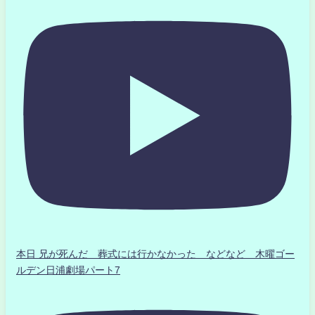
本日 兄が死んだ 葬式には行かなかった などなど 木曜ゴー
ルデン日浦劇場パート7