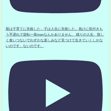
親は子育てに失敗した」子は人生に失敗した。負けに気付きも
う手遅れで逆転一発manなんかありません、 残りの人生、貧し
く食いつないでわずかな楽しみなど見つけて生きていくしかな
いのです。ないのです。