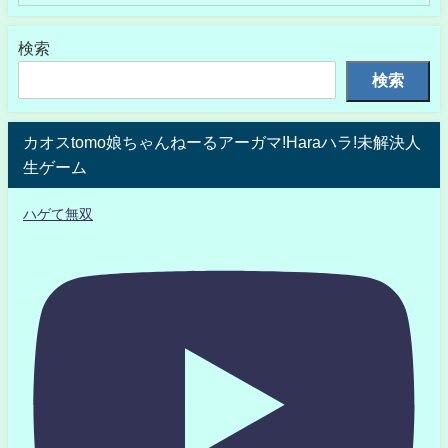
検索
検索
カオスtomo娘ちゃんねーるアーガマ!Haraハラ!未解決人
生ゲーム
ハゲて無双