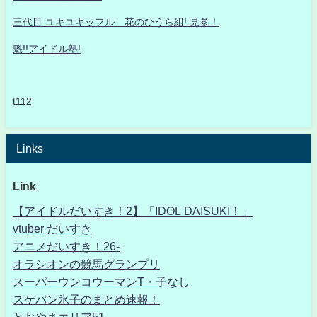
三代目 ユキユキッフル 花のひうら組! 見参！
魁!!アイドル塾!
t112
Links
Link
【アイドルだいすき！2】「IDOL DAISUKI！」
vtuber だいすき
アニメだいすき！26-
オラシオンの競馬グランプリ
スーパーウンコウーマンT・子なし
スケバン氷子のまとめ速報！
とおやまエリア51