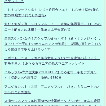
ハゲっTEL？
こじ！コジッフル@！-レズっ娘百合ネエ！こじらせ！50独身処
女のBL腐女子的まとめ速報-
何だ！何が？真・シロッフル！！ 永遠の無職童貞- ぼっちな
ニート的まとめ速報！一生童貞上等夜露死苦！
男装スケバン女子！スケッフルまっくす！（新・ナンノひゃくし
きっ!！ビー玉のおいぬさん的まとめ速報） 話題な事件からおも
しろ動画まで取り上げまっくす
ロボットアニメ！メカと美少女キャラだいすき永遠の非リア充・
非モテ星人 ！あらゆるマニアの為のマニアックサイト
ハルッフル-専業主夫的YOUTUBERまとめ速報！キモデブおた
く！初老人の介護生活！激動の1750日
アニゲタレスト（元祖！アニメッフル） ひきこもりニートのオ
ナベ的まとめ速報
火浦のシネマッフル映画NEWS情報ポータブルの杜！オネエ管理