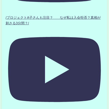
/プロジェクトA子さんも注目？ なぜ私は入会拒否？真相が
刺さる3分間？/