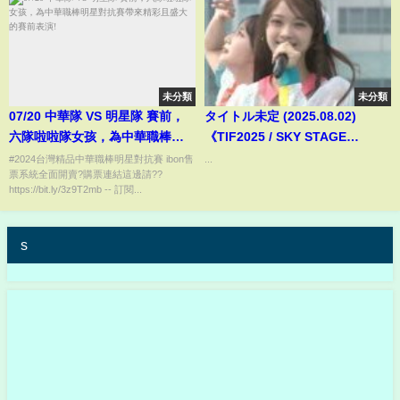
未分類
未分類
07/20 中華隊 VS 明星隊 賽前，
タイトル未定 (2025.08.02)
六隊啦啦隊女孩，為中華職棒明
《TIF2025 / SKY STAGE
星對抗賽帶來精彩且盛大的賽前
DAY2》
#2024台灣精品中華職棒明星對抗賽 ibon售
...
票系統全面開賣?購票連結這邊請??
表演!
https://bit.ly/3z9T2mb -- 訂閱...
s