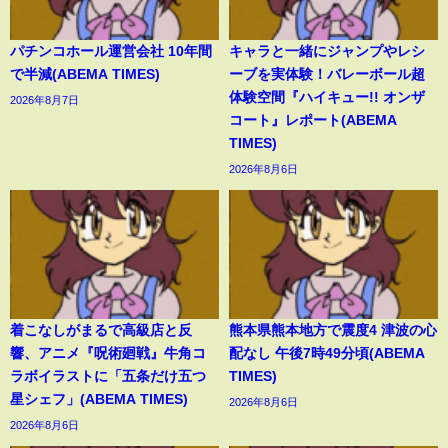
パチンコホール運営会社 10年間
キャラと一緒にジャンプやレシ
で半減(ABEMA TIMES)
ーブを実体験！バレーボール超
体験空間『ハイキュー!! オンザ
2026年8月7日
コート』レポート(ABEMA
TIMES)
2026年8月6日
着こなしがまるで高級店と反
熊本県熊本地方で震度4 津波の心
響、アニメ『呪術廻戦』牛角コ
配なし 午後7時49分頃(ABEMA
ラボイラストに「五条だけ五つ
TIMES)
星シェフ」(ABEMA TIMES)
2026年8月6日
2026年8月6日