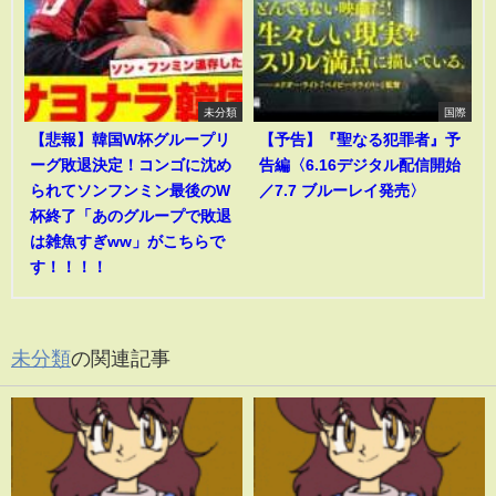
未分類
国際
【悲報】韓国W杯グループリ
【予告】『聖なる犯罪者』予
ーグ敗退決定！コンゴに沈め
告編〈6.16デジタル配信開始
られてソンフンミン最後のW
／7.7 ブルーレイ発売〉
杯終了「あのグループで敗退
は雑魚すぎww」がこちらで
す！！！！
未分類
の関連記事