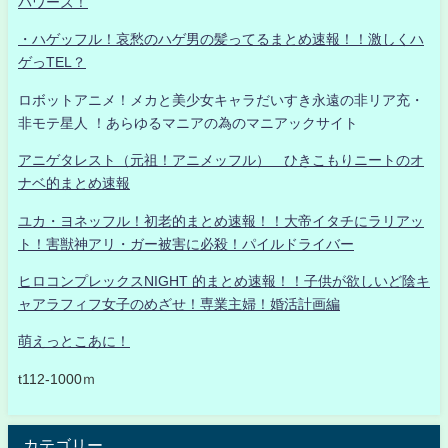
パワーズ！
・ハゲッフル！哀愁のハゲ男の髪ってるまとめ速報！！激しくハ
ゲっTEL？
ロボットアニメ！メカと美少女キャラだいすき永遠の非リア充・
非モテ星人 ！あらゆるマニアの為のマニアックサイト
アニゲタレスト（元祖！アニメッフル） ひきこもりニートのオ
ナベ的まとめ速報
ユカ・ヨネッフル！初老的まとめ速報！！大帝イタチにラリアッ
ト！害獣神アリ・ガー被害に必殺！パイルドライバー
ヒロコンプレックスNIGHT 的まとめ速報！！子供が欲しいど陰キ
ャアラフィフ女子のめざせ！専業主婦！婚活計画編
萌えっとこあに！
t112-1000ｍ
カテゴリー