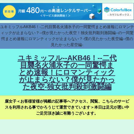
ユキミッフルAKB46！-二代目襲名火浦氷子の一同驚愕まとめ速報にロマンテ
ィックが止まらない？--僕が見たかった夜空！独女批判殺到激闘編--の一同驚
愕まとめ速報にロマンティックが止まらない？-僕の見たかった夜空編--僕の
見たかった星空編-
ユキミッフル--AKB46！--二代
目襲名火浦氷子の一同驚愕ま
とめ速報！にロマンティック
が止まらない？僕が見たかっ
た夜空-独女批判殺到激闘編
腐女子＜お客様皆様が掲載の記事等へアクセス、閲覧、こちらのサービ
スを利用される事でかろうじて運営できています＞本日は足元が悪い中
ご足労頂き誠に有難うございます。