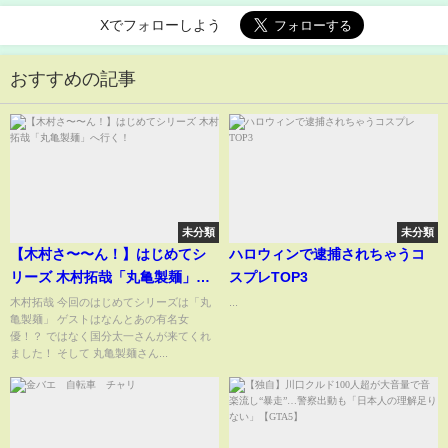
Xでフォローしよう
おすすめの記事
未分類
未分類
【木村さ〜〜ん！】はじめてシ
ハロウィンで逮捕されちゃうコ
リーズ 木村拓哉「丸亀製麺」へ
スプレTOP3
行く！
木村拓哉 今回のはじめてシリーズは「丸
...
亀製麺」 ゲストはなんとあの有名女
優！？ ではなく国分太一さんが来てくれ
ました！ そして 丸亀製麺さん...