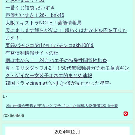
一番くじ福袋 だいすき
声優だいすき！26- bnk46
大阪エキストラNOTE！芸能情報局
天にまします我らが父よ！ 願わくはわがドル円を守りた
まえ！
実録パチンコ梁山泊！パチンコakb108道
有益便利情報サイトの杜
病は木から！ 24金バエ子の特発性間質性肺炎
真・モリタダッフル2！！50代無職独身ガチホモ童貞ギン
グ・ゲイなー女装子オネエ的まとめ速報
韓国ドラマcinemaだいすき-僕が見たかった星空-
1 -
松山千春が態度がデカいとブチギレした同郷大物俳優#松山千春
2026/08/06
2024年12月