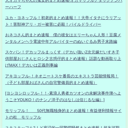
人オカマちゃんの鬼女的まとめ速報!オカマッフルアタックナンバ
ーハーフ
ユカ・ヨネッフル！初老的まとめ速報！！大帝イタチにラリアッ
ト！害獣神アリ・ガー被害に必殺！パイルドライバー
おネコさん的まとめ速報 僕の彼女はエリーちゃん人形！豆腐メ
ンタルメンヘラ電波中年アルバイターのぬいぐるみ男子末路編
スケバン！デカッフルまっくす（デカい強い2次元嫁だいすき子
供部屋おじさんヒロシ之古惑仔的まとめ速報）話題な動画取り上
げMAX！デカいは正義刑事編
アキヨッフル-！ネオニートスケ番長のエキストラ芸能情報局！
（子ども部屋おばさんの自宅警備員的まとめ速報）
[ヨシヨシロッフル-！！-素浪人勇者カツオンの未解決事件簿へよ
うこそYOUKO！のナンノ洋子のはなしは信じるな編）]
モリッフル！ 50代無職独身的まとめ速報！有益便利情報サイ
トの杜 モリッフル
ユキユキッフル2！ど底辺的一同驚愕騒然まとめ速報！超氷河期