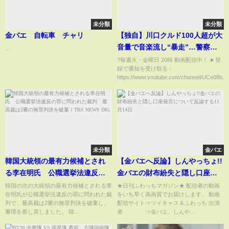
未分類
未分類
金バエ 自転車 チャリ
【独自】川口クルド100人超が大
音量で音楽流し“暴走”…警察出
...
動も「日本人の理解足りない」
?毎週火・金曜日 20時 動画配信中！ ►登
録で通知を受け取る：
【GTA5】
https://www.youtube.com/channel/UCe08b...
未分類
金バエ
韓国大統領の最有力候補とされ
【金バエへ反論】しんやっちょ!!
る李在明氏 公職選挙法違反の
金バエの財布紛失と隠し口座発
罪に問われた裁判 最高裁は2審
言について反論する11月14日
韓国の次の大統領の最有力候補とされる李
★日刊ふわっちマガジン★ 配信者の動画
在明氏が公職選挙法違反の罪に問われた裁
をいち早く高画質でお届けします。 動画
の無罪判決を破棄｜
判で、最高裁は2審の無罪判決を破棄し、
配信サイト⇒ツイキャス＆ふわっち 出演
TBS NEWS DIG
審理を差し戻しました。 韓...
者 ⇒金バエ、しんや...