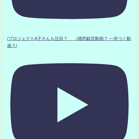
/プロジェクトA子さんも注目？ /感想戯言動画？.一息つく動
画？/