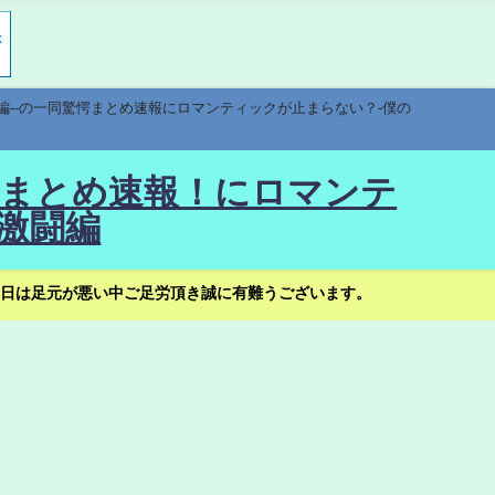
編--の一同驚愕まとめ速報にロマンティックが止まらない？-僕の
驚愕まとめ速報！にロマンテ
激闘編
日は足元が悪い中ご足労頂き誠に有難うございます。