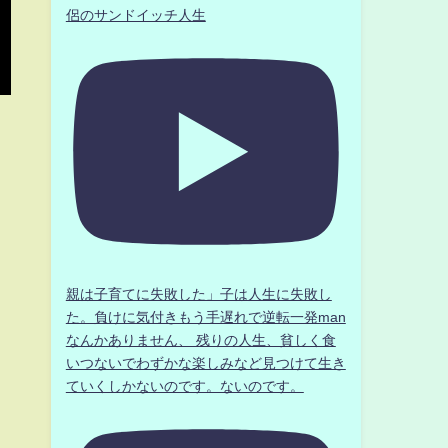
侶のサンドイッチ人生
親は子育てに失敗した」子は人生に失敗し
た。負けに気付きもう手遅れで逆転一発man
なんかありません、 残りの人生、貧しく食
いつないでわずかな楽しみなど見つけて生き
ていくしかないのです。ないのです。