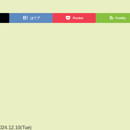
はてブ
Pocket
Feedly
024.12.10(Tue)