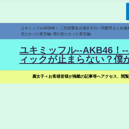
ユキミッフルAKB46！-二代目襲名火浦氷子の一同驚愕まとめ
見たかった夜空編--僕の見たかった星空編-
ユキミッフル--AKB46
ィックが止まらない？僕が
腐女子＜お客様皆様が掲載の記事等へアクセス、閲覧