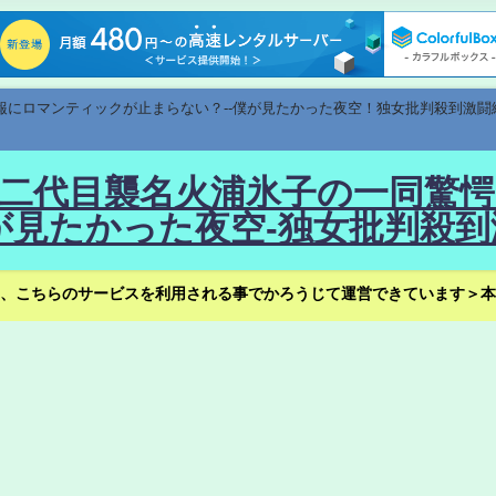
速報にロマンティックが止まらない？--僕が見たかった夜空！独女批判殺到激闘
！--二代目襲名火浦氷子の一同
見たかった夜空-独女批判殺到
、こちらのサービスを利用される事でかろうじて運営できています＞本