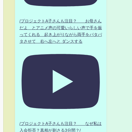
/プロジェクトA子さんも注目？ お母さん
だよ とアニメ声の可愛いらしい声で手を振
ってくれる 起き上がりながら両手をパタパ
タさせて 右へ左へと ダンスする
/プロジェクトA子さんも注目？ なぜ私は
入会拒否？真相が刺さる3分間？/