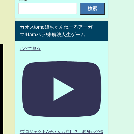
検索
カオスtomo娘ちゃんねーるアーガ
マ!Haraハラ!未解決人生ゲーム
ハゲて無双
/プロジェクトA子さんも注目？ 独身ハゲ僧