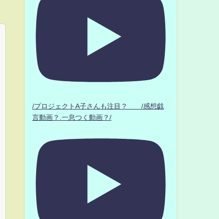
/プロジェクトA子さんも注目？ /感想戯
言動画？.一息つく動画？/