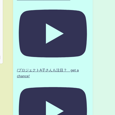
/プロジェクトA子さんも注目？ get a
chance!