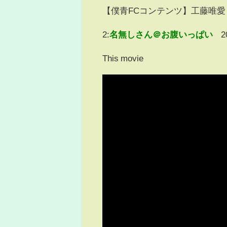
【僕青FCコンテンツ】工藤唯愛
2:
名無しさん＠お腹いっぱい
2
This movie