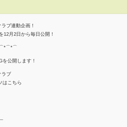
クラブ連動企画！
を12月2日から毎日公開！
⌒*⌒*⌒
LOGを公開します！
クラブ
ツはこちら
￣