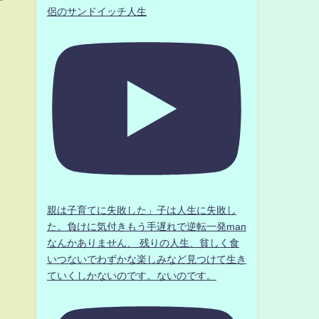
侶のサンドイッチ人生
親は子育てに失敗した」子は人生に失敗し
た。負けに気付きもう手遅れで逆転一発man
なんかありません、 残りの人生、貧しく食
いつないでわずかな楽しみなど見つけて生き
ていくしかないのです。ないのです。