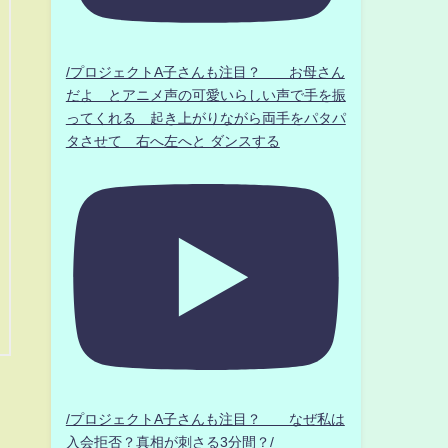
/プロジェクトA子さんも注目？ お母さん
だよ とアニメ声の可愛いらしい声で手を振
ってくれる 起き上がりながら両手をパタパ
タさせて 右へ左へと ダンスする
/プロジェクトA子さんも注目？ なぜ私は
入会拒否？真相が刺さる3分間？/