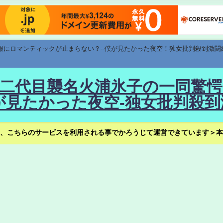
速報にロマンティックが止まらない？--僕が見たかった夜空！独女批判殺到激闘
！--二代目襲名火浦氷子の一同
見たかった夜空-独女批判殺到
、こちらのサービスを利用される事でかろうじて運営できています＞本