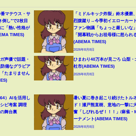
0番マテウス・サ
「ミドルキック炸裂」鈴木優磨
き倒し”で2枚目
烈腹蹴り→今季初イエローカー
分に「熱い性格が
ファン物議「ちょっと厳しいな
A TIMES)
「開幕戦からお祖母様に怒られ
(ABEMA TIMES)
2026年8月8日
ンガ声優で話題・
ひまわり40万本が見ごろ 山梨・
無防備なグラビア
杜市(ABEMA TIMES)
響「たまりません
2026年8月8日
ES)
4）AIを活用し
暑い夏に巻き起こり続けたトル
シピ考案 調理
ド！瀬戸熊直樹、意地の一撃に
トの舞台裏
奮「しびれるぜ！！！」/麻雀・
ーナメント(ABEMA TIMES)
2026年8月8日