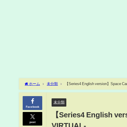
ホーム
未分類
【Series4 English version】Space Ca
未分類
Facebook
【Series4 English ve
post
VIRTUAL-