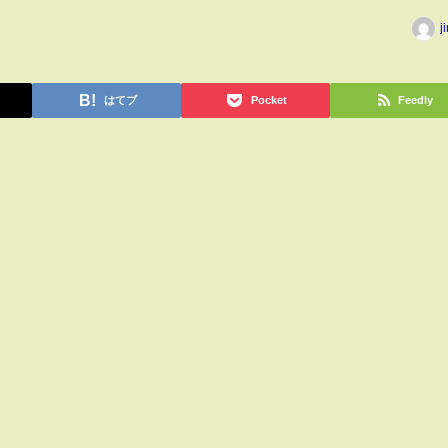
j
はてブ
Pocket
Feedly