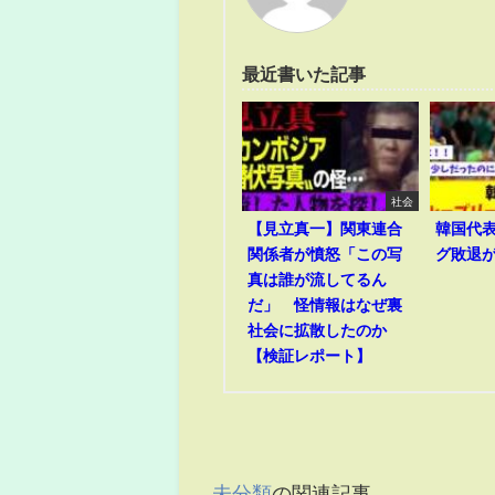
最近書いた記事
社会
【見立真一】関東連合
韓国代
関係者が憤怒「この写
グ敗退
真は誰が流してるん
だ」 怪情報はなぜ裏
社会に拡散したのか
【検証レポート】
未分類
の関連記事