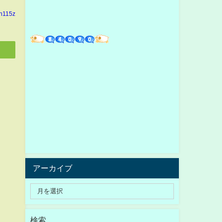
in115z
アーカイブ
検索