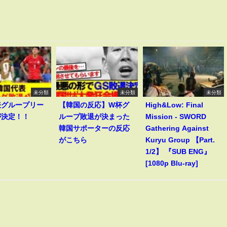
未分類
未分類
未分類
表グループリー
【韓国の反応】W杯グ
High&Low: Final
が決定！！
ループ敗退が決まった
Mission - SWORD
韓国サポーターの反応
Gathering Against
がこちら
Kuryu Group 【Part.
1/2】 『SUB ENG』
[1080p Blu-ray]