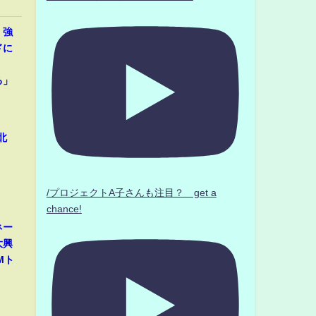
、強
ドに
」
る」
北
/プロジェクトA子さんも注目？ get a
chance!
ネー
大興
Mト