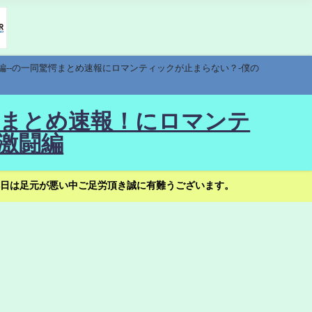
編--の一同驚愕まとめ速報にロマンティックが止まらない？-僕の
驚愕まとめ速報！にロマンテ
激闘編
日は足元が悪い中ご足労頂き誠に有難うございます。