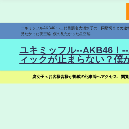
ユキミッフルAKB46！-二代目襲名火浦氷子の一同驚愕まとめ
見たかった夜空編--僕の見たかった星空編-
ユキミッフル--AKB46
ィックが止まらない？僕が
腐女子＜お客様皆様が掲載の記事等へアクセス、閲覧