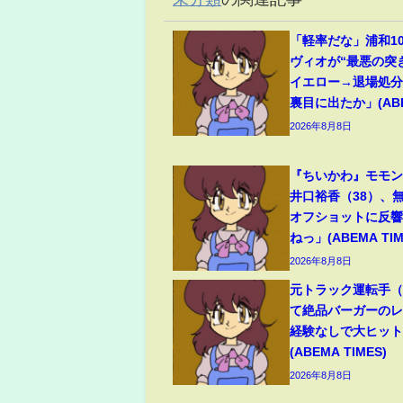
「軽率だな」浦和1
ヴィオが“最悪の突
イエロー→退場処
裏目に出たか」(ABEM
2026年8月8日
『ちいかわ』モモ
井口裕香（38）、
オフショットに反
ねっ」(ABEMA TIM
2026年8月8日
元トラック運転手（6
て絶品バーガーのレ
経験なしで大ヒッ
(ABEMA TIMES)
2026年8月8日