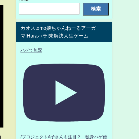
検索
カオスtomo娘ちゃんねーるアーガ
マ!Haraハラ!未解決人生ゲーム
ハゲて無双
d
/プロジェクトA子さんも注目？ 独身ハゲ僧