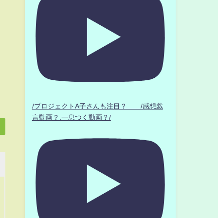
/プロジェクトA子さんも注目？ /感想戯
言動画？.一息つく動画？/