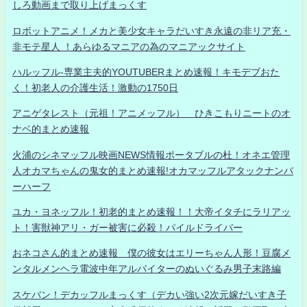
しろ動画まで取り上げまっくす
ロボットアニメ！メカと美少女キャラだいすき永遠の非リア充・
非モテ星人 ！あらゆるマニアの為のマニアックサイト
ハルッフル-専業主夫的YOUTUBERまとめ速報！キモデブおた
く！初老人の介護生活！激動の1750日
アニゲタレスト（元祖！アニメッフル） ひきこもりニートのオ
ナベ的まとめ速報
火浦のシネマッフル映画NEWS情報ポータブルの杜！オネエ管理
人オカマちゃんの鬼女的まとめ速報!オカマッフルアタックナンバ
ーハーフ
ユカ・ヨネッフル！初老的まとめ速報！！大帝イタチにラリアッ
ト！害獣神アリ・ガー被害に必殺！パイルドライバー
おネコさん的まとめ速報 僕の彼女はエリーちゃん人形！豆腐メ
ンタルメンヘラ電波中年アルバイターのぬいぐるみ男子末路編
スケバン！デカッフルまっくす（デカい強い2次元嫁だいすき子