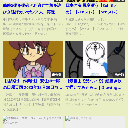
拳銃5発を発砲され逃走で無免許
日本の海,異変漂う【2chまと
ひき逃げカンボジア人、再逮捕
め】【2chスレ】【5chスレ】
【国内の反応】
◆日本人向け時事チャンネルです◆ 時
1:名無しさん＠お腹いっぱい
事・社会問題の報道や投稿を、ネット上の
2025.11.12(Wed) 日本の海,異変漂う【2ch
世論（コメント）と共に皆様にお届け！
まとめ】【2chスレ】【5chスレ】って動
再構成と改変を行い、見やすい...
画が話題らし...
未分類
未分類
【睡眠用・作業用】 安住紳一郎
【最後まで見ないで】絵描き歌
の日曜天国 2023年12月30日放送
で描いてみたら…｜Drawing
分 【高音質BGM聞き流し】 [広
with a Drawing song...
【睡眠用・作業用】 安住紳一郎の日曜天
#shorts #ドラえもん #えかきうた #絵描き
国 2023年12月30日放送分 【高音質BGM
歌 #絵描きウタ #meme #mondongo #ドラ
告なし] [広告なし]
聞き流し】 TBSラジオで毎週日曜朝10時
ゴンボール #dragonbal...
から生放送「...