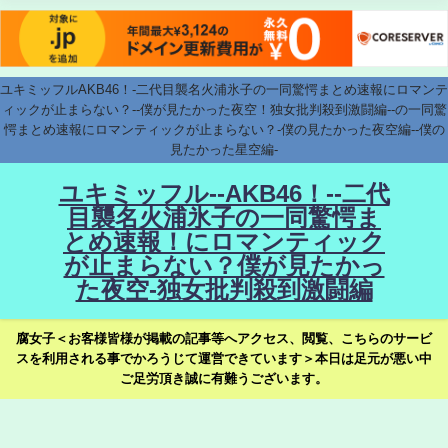
ユキミッフルAKB46！-二代目襲名火浦氷子の一同驚愕まとめ速報にロマンテ
ィックが止まらない？--僕が見たかった夜空！独女批判殺到激闘編--の一同驚
愕まとめ速報にロマンティックが止まらない？-僕の見たかった夜空編--僕の
見たかった星空編-
ユキミッフル--AKB46！--二代
目襲名火浦氷子の一同驚愕ま
とめ速報！にロマンティック
が止まらない？僕が見たかっ
た夜空-独女批判殺到激闘編
腐女子＜お客様皆様が掲載の記事等へアクセス、閲覧、こちらのサービ
スを利用される事でかろうじて運営できています＞本日は足元が悪い中
ご足労頂き誠に有難うございます。