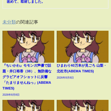
改めて、取材しました。
未分類
の関連記事
『ちいかわ』モモンガ声優で話
ひまわり40万本が見ごろ 山梨・
題・井口裕香（38）、無防備な
北杜市(ABEMA TIMES)
グラビアオフショットに反響
2026年8月8日
「たまりませんねっ」(ABEMA
TIMES)
2026年8月8日