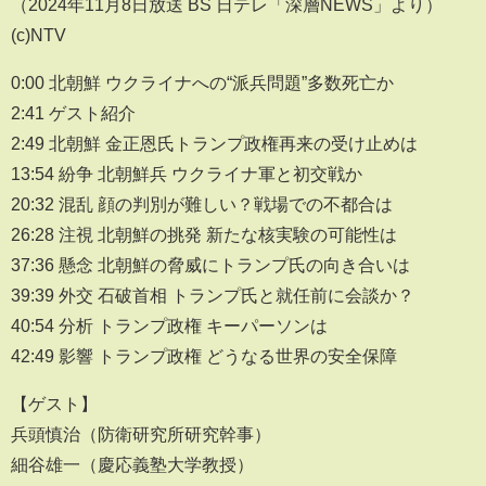
（2024年11月8日放送 BS 日テレ「深層NEWS」より）
(c)NTV
0:00 北朝鮮 ウクライナへの“派兵問題”多数死亡か
2:41 ゲスト紹介
2:49 北朝鮮 金正恩氏トランプ政権再来の受け止めは
13:54 紛争 北朝鮮兵 ウクライナ軍と初交戦か
20:32 混乱 顔の判別が難しい？戦場での不都合は
26:28 注視 北朝鮮の挑発 新たな核実験の可能性は
37:36 懸念 北朝鮮の脅威にトランプ氏の向き合いは
39:39 外交 石破首相 トランプ氏と就任前に会談か？
40:54 分析 トランプ政権 キーパーソンは
42:49 影響 トランプ政権 どうなる世界の安全保障
【ゲスト】
兵頭慎治（防衛研究所研究幹事）
細谷雄一（慶応義塾大学教授）