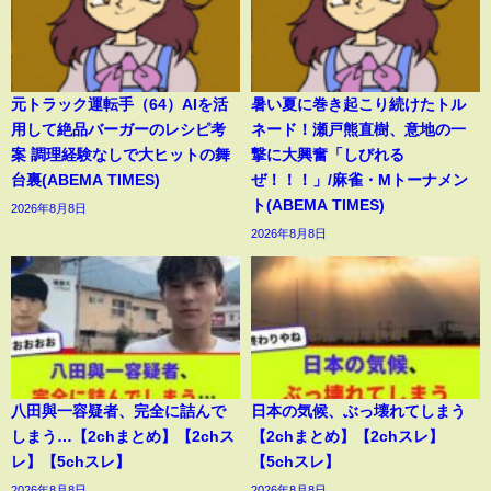
元トラック運転手（64）AIを活
暑い夏に巻き起こり続けたトル
用して絶品バーガーのレシピ考
ネード！瀬戸熊直樹、意地の一
案 調理経験なしで大ヒットの舞
撃に大興奮「しびれる
台裏(ABEMA TIMES)
ぜ！！！」/麻雀・Mトーナメン
ト(ABEMA TIMES)
2026年8月8日
2026年8月8日
八田與一容疑者、完全に詰んで
日本の気候、ぶっ壊れてしまう
しまう…【2chまとめ】【2chス
【2chまとめ】【2chスレ】
レ】【5chスレ】
【5chスレ】
2026年8月8日
2026年8月8日