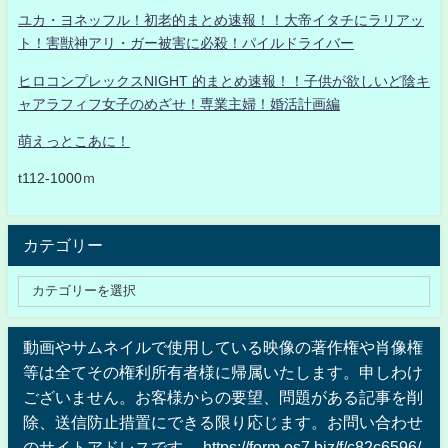
ユカ・ヨネッフル！初老的まとめ速報！！大帝イタチにラリアッ
ト！害獣神アリ・ガー被害に必殺！パイルドライバー
ヒロコンプレックスNIGHT 的まとめ速報！！子供が欲しいど陰キ
ャアラフィフ女子のめざせ！専業主婦！婚活計画編
萌えっとこあに！
t112-1000ｍ
カテゴリー
動画やサムネイルで使用している映像の著作権や肖像権
等は全てその権利所有者様に帰属いたします。申しわけ
ございません。お客様からの要望、問題がある記事を削
除、送信防止措置にできる限り応じます。お問い合わせ
のサイトアドレスです。 https://form.os7.biz/f/c82c6596/