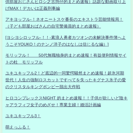
供部屋おじさんヒロシ之古惑仔的まとめ速報）話題な動画取り上
げMAX！デカいは正義刑事編
アキヨッフル-！ネオニートスケ番長のエキストラ芸能情報局！
（子ども部屋おばさんの自宅警備員的まとめ速報）
[ヨシヨシロッフル-！！-素浪人勇者カツオンの未解決事件簿へよ
うこそYOUKO！のナンノ洋子のはなしは信じるな編）]
モリッフル！ 50代無職独身的まとめ速報！有益便利情報サイ
トの杜 モリッフル
ユキユキッフル2！ど底辺的一同驚愕騒然まとめ速報！超氷河期
世代！人生の強制ロスカットですべてを失ったキグナス氷子の愛
のクリスタルキングボンビー脱出大作戦
ヒロコンプレックスNIGHT 的まとめ速報！！子供が欲しいど陰キ
ャアラフィフ女子のめざせ！専業主婦！婚活計画編
ユキユキッフル3！
萌えっふる！