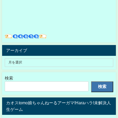
アーカイブ
検索
検索
カオスtomo娘ちゃんねーるアーガマ!Haraハラ!未解決人
生ゲーム