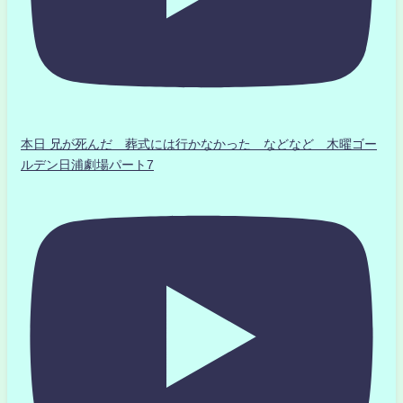
本日 兄が死んだ 葬式には行かなかった などなど 木曜ゴー
ルデン日浦劇場パート7