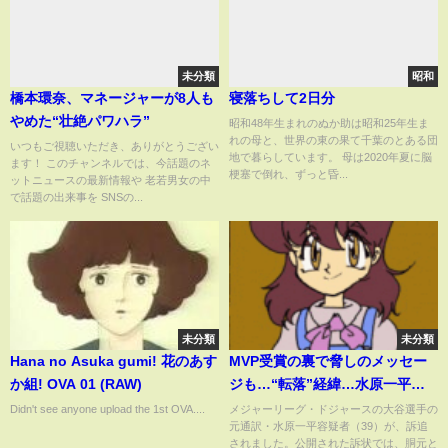
未分類
昭和
橋本環奈、マネージャーが8人も
寝落ちして2日分
やめた“壮絶パワハラ”
昭和48年生まれのぬか助は昭和25年生ま
れの母と、世界の東の果て千葉のとある団
いつもご視聴いただき、ありがとうござい
地で暮らしています。 母は2020年夏に脳
ます！ このチャンネルでは、今話題のネ
梗塞で倒れ、ずっと昏...
ットニュースの最新情報や 老若男女の中
で話題の出来事を SNSの...
未分類
未分類
Hana no Asuka gumi! 花のあす
MVP受賞の裏で脅しのメッセー
か組! OVA 01 (RAW)
ジも…“転落”経緯…水原一平容
疑者を訴追【報道ステーショ
Didn't see anyone upload the 1st OVA....
メジャーリーグ・ドジャースの大谷選手の
元通訳・水原一平容疑者（39）が、訴追
ン】(2024年4月12日)
されました。公開された訴状では、胴元と