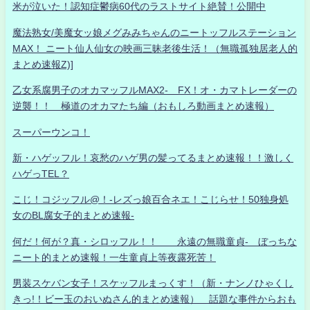
米が泣いた！認知症鬱病60代のラストサイト絶賛！公開中
魔法熟女/美魔女ッ娘メグみみちゃんのニートッフルステーション
MAX！ ニート仙人仙女の映画三昧老後生活！（無職孤独居老人的
まとめ速報Z)]
乙女系腐男子のオカマッフルMAX2- FX！オ・カマトレーダーの
逆襲！！ 極道のオカマたち編（おもしろ動画まとめ速報）
スーパーウンコ！
新・ハゲッフル！哀愁のハゲ男の髪ってるまとめ速報！！激しく
ハゲっTEL？
こじ！コジッフル@！-レズっ娘百合ネエ！こじらせ！50独身処
女のBL腐女子的まとめ速報-
何だ！何が？真・シロッフル！！ 永遠の無職童貞- ぼっちな
ニート的まとめ速報！一生童貞上等夜露死苦！
男装スケバン女子！スケッフルまっくす！（新・ナンノひゃくし
きっ!！ビー玉のおいぬさん的まとめ速報） 話題な事件からおも