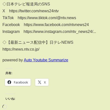
◇日本テレビ報道局のSNS
X https://twitter.com/news24ntv
TikTok https://www.tiktok.com/@ntv.news
Facebook https://www.facebook.com/ntvnews24
Instagram https://www.instagram.com/ntv_news24/...
◇【最新ニュース配信中】日テレNEWS
https://news.ntv.co.jp/
powered by
Auto Youtube Summarize
共有:
Facebook
X
いいね: