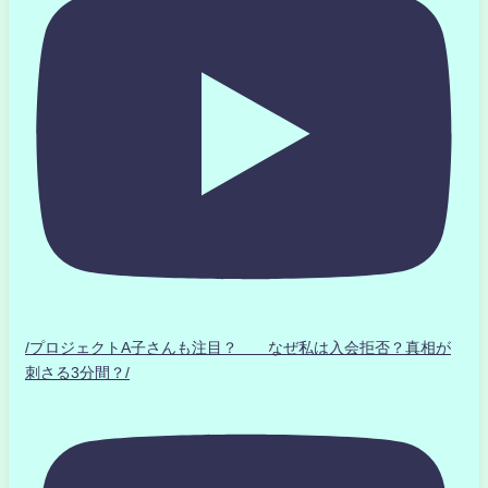
/プロジェクトA子さんも注目？ なぜ私は入会拒否？真相が
刺さる3分間？/