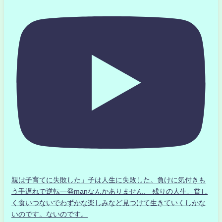
親は子育てに失敗した」子は人生に失敗した。負けに気付きも
う手遅れで逆転一発manなんかありません、 残りの人生、貧し
く食いつないでわずかな楽しみなど見つけて生きていくしかな
いのです。ないのです。