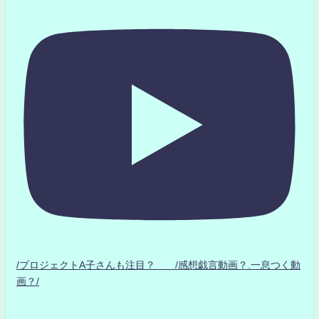
/プロジェクトA子さんも注目？ /感想戯言動画？.一息つく動
画？/