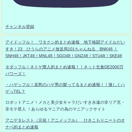
チャンネル登録
アイドッフル！ ワタクシ的まとめ速報 地下格闘アイドルだい
すき！23 ひうらのアニメ放送局101ちゃんねる BNK48 ！
SNH48！JKT48！MNL48！SGO48！GNZ48！STU48！SKE48
タダッフル！ネトゲ廃人的まとめ速報！！ネット乞食DE2000万
パワーズ！
・ハゲッフル！哀愁のハゲ男の髪ってるまとめ速報！！激しくハ
ゲっTEL？
ロボットアニメ！メカと美少女キャラだいすき永遠の非リア充・
非モテ星人 ！あらゆるマニアの為のマニアックサイト
アニゲタレスト（元祖！アニメッフル） ひきこもりニートのオ
ナベ的まとめ速報