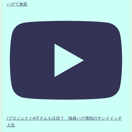
ハゲて無双
/プロジェクトA子さんも注目？ 独身ハゲ僧侶のサンドイッチ
人生