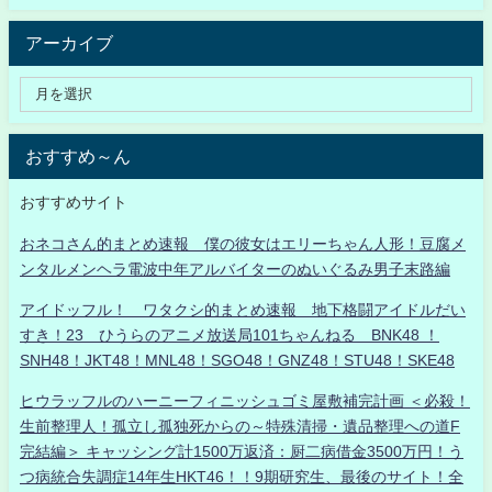
アーカイブ
おすすめ～ん
おすすめサイト
おネコさん的まとめ速報 僕の彼女はエリーちゃん人形！豆腐メ
ンタルメンヘラ電波中年アルバイターのぬいぐるみ男子末路編
アイドッフル！ ワタクシ的まとめ速報 地下格闘アイドルだい
すき！23 ひうらのアニメ放送局101ちゃんねる BNK48 ！
SNH48！JKT48！MNL48！SGO48！GNZ48！STU48！SKE48
ヒウラッフルのハーニーフィニッシュゴミ屋敷補完計画 ＜必殺！
生前整理人！孤立し孤独死からの～特殊清掃・遺品整理への道F
完結編＞ キャッシング計1500万返済：厨二病借金3500万円！う
つ病統合失調症14年生HKT46！！9期研究生、最後のサイト！全