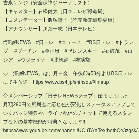
吉永ケンジ（安全保障ジャーナリスト）
【キャスター】右松健太（日本テレビ報道局）
【コメンテーター】飯塚恵子（読売新聞編集委員）
【アナウンサー】川畑一志（日本テレビ）
#深層NEWS #日テレ #ニュース #BS日テレ #トラン
プ #プーチン #金正恩 #ゼレンスキー #石破茂 #ロ
シア #ウクライナ #北朝鮮 #核実験
◇「深層NEWS」は、月～金 午後6時58分よりBS日テレ
にて生放送 https://www.bs4.jp/shinsou/#lineup
◇メンバーシップ「日テレNEWSクラブ」始まりました
月額290円で所属歴に応じ色が変化しステータスアップして
いくバッジ特典や、ライブ配信のチャットで使えるスタン
プなどの基本機能が特典となります!!
https://www.youtube.com/channel/UCuTAXTexrhetbOe3zgskJ