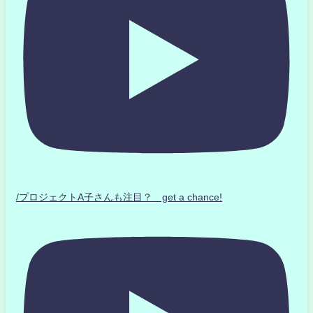
/プロジェクトA子さんも注目？ get a chance!