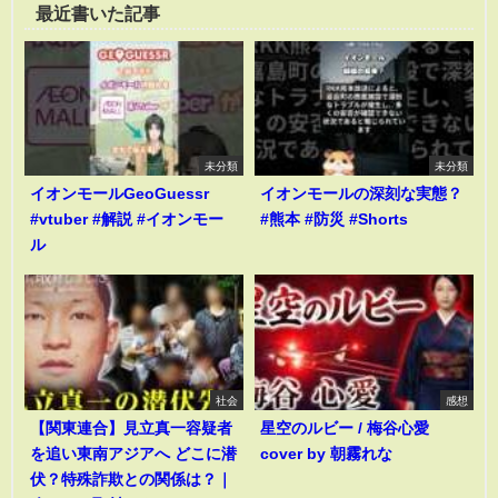
最近書いた記事
未分類
未分類
イオンモールGeoGuessr
イオンモールの深刻な実態？
#vtuber #解説 #イオンモー
#熊本 #防災 #Shorts
ル
社会
感想
【関東連合】見立真一容疑者
星空のルビー / 梅谷心愛
を追い東南アジアへ どこに潜
cover by 朝霧れな
伏？特殊詐欺との関係は？｜